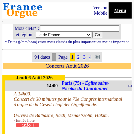
Version
Menu
Mobile
Mots clefs* :
et région :
* Dates (j/mm/aaaa) et/ou mots classés du plus important au moins important
94 dates
Page
1
2
3
4
Concerts Août 2026
Jeudi 6 Août 2026
Paris (75) -
Église saint-
14:00
(1)
Nicolas du Chardonnet
A 14h00.
Concert de 30 minutes pour le 72e Congrès international
d'orgue de la Gesellschaft der Orgelfreunde.
Œuvres de Balbastre, Bach, Mendelssohn, Hakim.
- Entrée libre