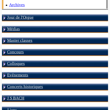
Archives
Jour de l'Orgue
Médias
Master classes
Concours
Colloques
Evénements
Concerts historiques
J S BACH
Liens