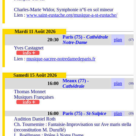
Charles-Marie Widor, Symphonie n°6 en sol mineur
Lien :
www.saint-eustache.org/musique-a-st-eustache/
Mardi 11 Août 2026
Paris (75) -
Cathédrale
20:30
plan
(17)
Notre-Dame
Yves Castagnet
Lien :
musique-sacree-notredamedeparis.fr
Samedi 15 Août 2026
Meaux (77) -
16:00
plan
(18)
Cathédrale
Thomas Monnet
Musiques Françaises
16:00
Paris (75) -
St-Sulpice
plan
(19)
Audition Daniel Roth
Ch. Tournemire : Fantaisie-Improvisation sur Ave maris stella
(reconstitution M. Duruflé)
L. Boëllmann : Prière à Notre Dame