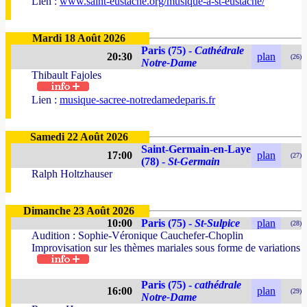
Lien :
www.saint-eustache.org/musique-a-st-eustache/
Mardi 18 Août 2026
Paris (75) -
Cathédrale
20:30
plan
(26)
Notre-Dame
Thibault Fajoles
Lien :
musique-sacree-notredamedeparis.fr
Samedi 22 Août 2026
Saint-Germain-en-Laye
17:00
plan
(27)
(78) -
St-Germain
Ralph Holtzhauser
Dimanche 23 Août 2026
10:00
Paris (75) -
St-Sulpice
plan
(28)
Audition : Sophie-Véronique Cauchefer-Choplin
Improvisation sur les thèmes mariales sous forme de variations
Paris (75) -
cathédrale
16:00
plan
(29)
Notre-Dame