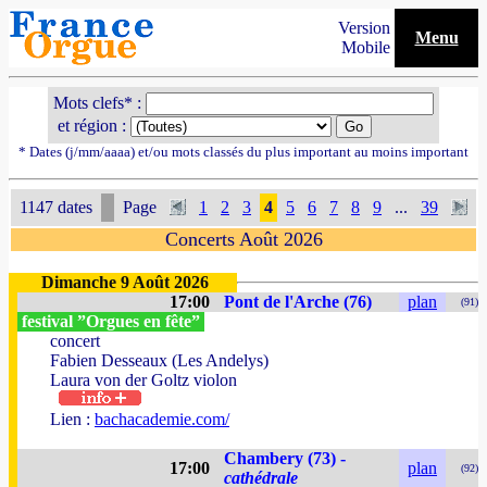
Version
Menu
Mobile
Mots clefs* :
et région :
* Dates (j/mm/aaaa) et/ou mots classés du plus important au moins important
1147 dates
Page
1
2
3
4
5
6
7
8
9
...
39
Concerts Août 2026
Dimanche 9 Août 2026
17:00
Pont de l'Arche (76)
plan
(91)
festival ”Orgues en fête”
concert
Fabien Desseaux (Les Andelys)
Laura von der Goltz violon
Lien :
bachacademie.com/
Chambery (73) -
17:00
plan
(92)
cathédrale