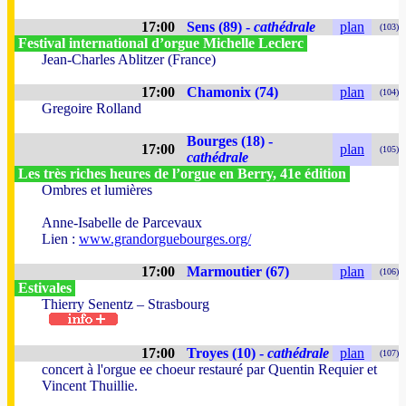
17:00
Sens (89) -
cathédrale
plan
(103)
Festival international d’orgue Michelle Leclerc
Jean-Charles Ablitzer (France)
17:00
Chamonix (74)
plan
(104)
Gregoire Rolland
Bourges (18) -
17:00
plan
(105)
cathédrale
Les très riches heures de l’orgue en Berry, 41e édition
Ombres et lumières
Anne-Isabelle de Parcevaux
Lien :
www.grandorguebourges.org/
17:00
Marmoutier (67)
plan
(106)
Estivales
Thierry Senentz – Strasbourg
17:00
Troyes (10) -
cathédrale
plan
(107)
concert à l'orgue ee choeur restauré par Quentin Requier et
Vincent Thuillie.