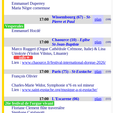
Emmanuel Duperrey
Maria Nègre cornemuse
Wissembourg (67) -
St-
17:00
plan
(108)
Pierre et Paul
Vesperales
Emmanuel Hocdé
Chaource (10) -
Eglise
17:00
plan
(109)
St-Jean-Baptiste
Marco Ruggeri (Orgue Cathédrale Crémone, Italie) & Lina
Uinskyte (Violon Vilnius, Lituanie)
Lien :
www.chaource.fr/festival-international-dorgue-2026/
17:00
Paris (75) -
St-Eustache
plan
(110)
François Olivier
Charles-Marie Widor, Symphonie n°6 en sol mineur
Lien :
www.saint-eustache.org/musique-a-st-eustache/
17:00
L'Escarene (06)
plan
(111)
26e festival de l'orgue vivant
Floriane Clement flûte traversière
Stephane Catalanotti