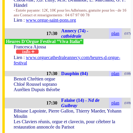
Händel
- Entrée payante: 12€, 10€ pour les Adhérants, gratuite pour les - de 16
ans Contact et renseignements : 04 67 97 00 78
Lien :
www.orgue-saint-pons.org
Annecy (74) -
17:30
plan
(117)
cathédrale
Heures D'Orgue Festival ”Viva Italia”
Francesca Ajossa
Lien :
www.orguecathedraleannecy.com/heures-d-orgue-
festival
17:30
Dauphin (04)
plan
(118)
Benoit Chrétien orgue
Chloé Roussel soprano
Aurélien Dupuis théorbe
Falaise (14) -
Nd de
17:30
plan
(119)
Guibray
Bibiane Lapointe, Pierre Gallon, Thierry Maeder, Yohann
Moulin
Les Claviers réunis, orgue et clavecin, pour célebrer la
restauration annoncée du Parisot