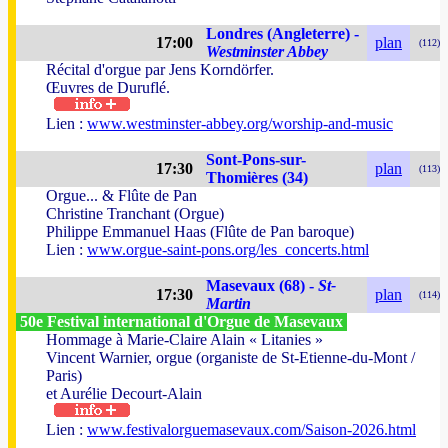
Londres (Angleterre) -
17:00
plan
(112)
Westminster Abbey
Récital d'orgue par Jens Korndörfer.
Œuvres de Duruflé.
Lien :
www.westminster-abbey.org/worship-and-music
Sont-Pons-sur-
17:30
plan
(113)
Thomières (34)
Orgue... & Flûte de Pan
Christine Tranchant (Orgue)
Philippe Emmanuel Haas (Flûte de Pan baroque)
Lien :
www.orgue-saint-pons.org/les_concerts.html
Masevaux (68) -
St-
17:30
plan
(114)
Martin
50e Festival international d'Orgue de Masevaux
Hommage à Marie-Claire Alain « Litanies »
Vincent Warnier, orgue (organiste de St-Etienne-du-Mont /
Paris)
et Aurélie Decourt-Alain
Lien :
www.festivalorguemasevaux.com/Saison-2026.html