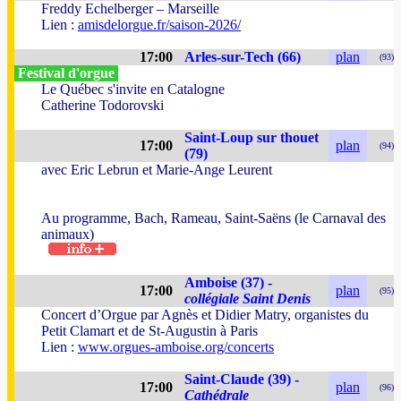
Freddy Echelberger – Marseille
Lien :
amisdelorgue.fr/saison-2026/
17:00
Arles-sur-Tech (66)
plan
(93)
Festival d'orgue
Le Québec s'invite en Catalogne
Catherine Todorovski
Saint-Loup sur thouet
17:00
plan
(94)
(79)
avec Eric Lebrun et Marie-Ange Leurent
Au programme, Bach, Rameau, Saint-Saëns (le Carnaval des
animaux)
Amboise (37) -
17:00
plan
(95)
collégiale Saint Denis
Concert d’Orgue par Agnès et Didier Matry, organistes du
Petit Clamart et de St-Augustin à Paris
Lien :
www.orgues-amboise.org/concerts
Saint-Claude (39) -
17:00
plan
(96)
Cathédrale