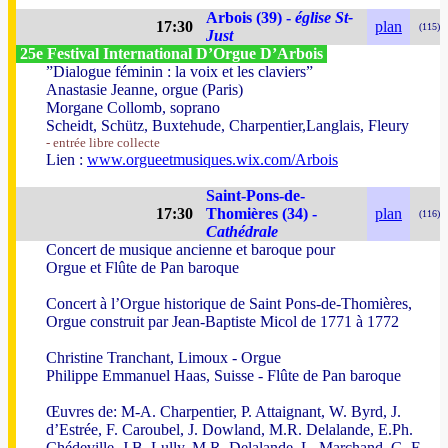
Arbois (39) -
église St-
17:30
plan
(115)
Just
25e Festival International D’Orgue D’Arbois
”Dialogue féminin : la voix et les claviers”
Anastasie Jeanne, orgue (Paris)
Morgane Collomb, soprano
Scheidt, Schütz, Buxtehude, Charpentier,Langlais, Fleury
- entrée libre collecte
Lien :
www.orgueetmusiques.wix.com/Arbois
Saint-Pons-de-
17:30
Thomières (34) -
plan
(116)
Cathédrale
Concert de musique ancienne et baroque pour
Orgue et Flûte de Pan baroque
Concert à l’Orgue historique de Saint Pons-de-Thomières,
Orgue construit par Jean-Baptiste Micol de 1771 à 1772
Christine Tranchant, Limoux - Orgue
Philippe Emmanuel Haas, Suisse - Flûte de Pan baroque
Œuvres de: M-A. Charpentier, P. Attaignant, W. Byrd, J.
d’Estrée, F. Caroubel, J. Dowland, M.R. Delalande, E.Ph.
Chédeville, J,B. Lully, M.R. Delalande, L. Marchand, G. F.