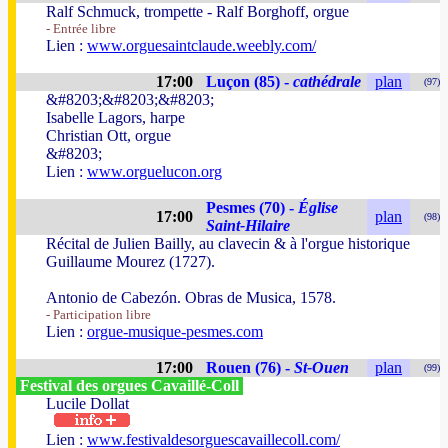
Ralf Schmuck, trompette - Ralf Borghoff, orgue
- Entrée libre
Lien :
www.orguesaintclaude.weebly.com/
17:00
Luçon (85) -
cathédrale
plan
(97)
&#8203;&#8203;&#8203;
Isabelle Lagors, harpe
Christian Ott, orgue
&#8203;
Lien :
www.orguelucon.org
Pesmes (70) -
Église
17:00
plan
(98)
Saint-Hilaire
Récital de Julien Bailly, au clavecin & à l'orgue historique
Guillaume Mourez (1727).
Antonio de Cabezón. Obras de Musica, 1578.
- Participation libre
Lien :
orgue-musique-pesmes.com
17:00
Rouen (76) -
St-Ouen
plan
(99)
Festival des orgues Cavaillé-Coll
Lucile Dollat
Lien :
www.festivaldesorguescavaillecoll.com/