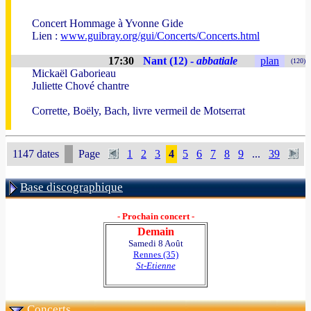
Concert Hommage à Yvonne Gide
Lien :
www.guibray.org/gui/Concerts/Concerts.html
17:30
Nant (12) -
abbatiale
plan
(120)
Mickaël Gaborieau
Juliette Chové chantre
Corrette, Boëly, Bach, livre vermeil de Motserrat
1147 dates
Page
1
2
3
4
5
6
7
8
9
...
39
Base discographique
- Prochain concert -
Demain
Samedi 8 Août
Rennes (35)
St-Etienne
Concerts