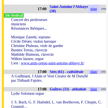
Saint-Antoine l'Abbaye
17:00
plan
(100)
(38)
34e festival
Concert des professeurs
musiciens
Résonances Ibériques...
Monique Zanetti, soprano
Cécile Désier, violon baroque
Christine Plubeau, viole de gambe
Bastien Terras, clavecin
Mathilde Blaineau, clavecin
Willem Jansen, orgue
Lien :
www.amis-orgue-saint-antoine-abbaye.fr/
17:00
Sées (61) -
cathédrale
plan
(101)
A Guillmant, J Alain et Veni Creator de M Duruflé
par Thibault Fajoles.
17:00
Guîtres (33) -
abbatiale
plan
(102)
Lydie Solomon orgue
J. S. Bach, G. F. Haëndel, L. van Beethoven, F. Chopin, C.
Gounod…