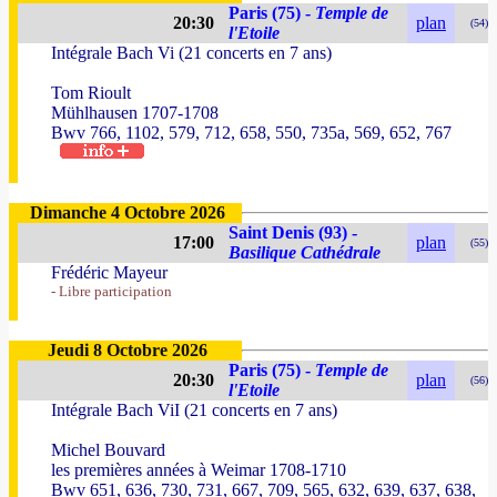
Paris (75) -
Temple de
20:30
plan
(54)
l'Etoile
Intégrale Bach Vi (21 concerts en 7 ans)
Tom Rioult
Mühlhausen 1707-1708
Bwv 766, 1102, 579, 712, 658, 550, 735a, 569, 652, 767
Dimanche 4 Octobre 2026
Saint Denis (93) -
17:00
plan
(55)
Basilique Cathédrale
Frédéric Mayeur
- Libre participation
Jeudi 8 Octobre 2026
Paris (75) -
Temple de
20:30
plan
(56)
l'Etoile
Intégrale Bach ViI (21 concerts en 7 ans)
Michel Bouvard
les premières années à Weimar 1708-1710
Bwv 651, 636, 730, 731, 667, 709, 565, 632, 639, 637, 638,