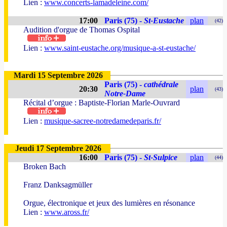
Lien :
www.concerts-lamadeleine.com/
17:00
Paris (75) -
St-Eustache
plan
(42)
Audition d'orgue de Thomas Ospital
Lien :
www.saint-eustache.org/musique-a-st-eustache/
Mardi 15 Septembre 2026
Paris (75) -
cathédrale
20:30
plan
(43)
Notre-Dame
Récital d’orgue : Baptiste-Florian Marle-Ouvrard
Lien :
musique-sacree-notredamedeparis.fr/
Jeudi 17 Septembre 2026
16:00
Paris (75) -
St-Sulpice
plan
(44)
Broken Bach
Franz Danksagmüller
Orgue, électronique et jeux des lumières en résonance
Lien :
www.aross.fr/