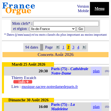
Version
Menu
Mobile
Mots clefs* :
et région :
* Dates (j/mm/aaaa) et/ou mots classés du plus important au moins important
94 dates
Page
1
2
3
4
Concerts Août 2026
Mardi 25 Août 2026
Paris (75) -
Cathédrale
20:30
plan
(31)
Notre-Dame
Thierry Escaich
Lien :
musique-sacree-notredamedeparis.fr
Dimanche 30 Août 2026
Paris (75) -
La
16:00
plan
(32)
Madeleine