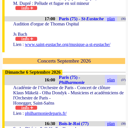
M. Dupré : Prélude et fugue en sol mineur
17:00
Paris (75) -
St-Eustache
plan
(36)
Audition d'orgue de Thomas Ospital
Js Bach
Lien :
www.saint-eustache.org/musique-a-st-eustache/
Concerts Septembre 2026
Dimanche 6 Septembre 2026
Paris (75) -
16:00
plan
(37)
Philharmonie
Académie de l’Orchestre de Paris - Concert de clôture
Klaus Mäkelä - Olha Dondyk - Musiciens et académiciens de
l'Orchestre de Paris -
Honegger, Saint-Saëns
Lien :
philharmoniedeparis.fr/
16:30
Bois-le-Roi (77)
plan
(38)