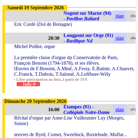
Samedi 19 Septembre 2026
Nogent sur Marne (94)
plan
(45)
-
Pavillon Baltard
Eric Cordé (Dol de Bretagne)
Longpont sur Orge (91)
20:30
plan
(46)
-
Basilique Nd
Michel Poillot, orgue
La première classe d'orgue du Conservatoire de Paris,
François Benoist (1794-1878), et ses élèves.
Œuvres de F.Benoist, A.Miné, A.Fessy, E.Batiste, A.Chauvet,
C.Franck, T.Dubois, T.Salomé, A.Lefébure-Wély
- Libre participation au frais, à partir de 10 €
Dimanche 20 Septembre 2026
Étampes (91) -
16:00
plan
(47)
Collégiale Notre-Dame
Récital d'orgue par Anne-Lise Vuilleumier Luy (Morges,
Suisse)
œuvres de Byrd, Cornet, Sweelinck, Buxtehude, Muffat...