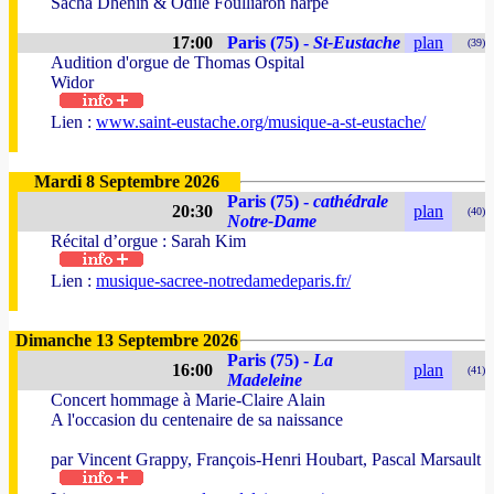
Sacha Dhénin & Odile Foulliaron harpe
17:00
Paris (75) -
St-Eustache
plan
(39)
Audition d'orgue de Thomas Ospital
Widor
Lien :
www.saint-eustache.org/musique-a-st-eustache/
Mardi 8 Septembre 2026
Paris (75) -
cathédrale
20:30
plan
(40)
Notre-Dame
Récital d’orgue : Sarah Kim
Lien :
musique-sacree-notredamedeparis.fr/
Dimanche 13 Septembre 2026
Paris (75) -
La
16:00
plan
(41)
Madeleine
Concert hommage à Marie-Claire Alain
A l'occasion du centenaire de sa naissance
par Vincent Grappy, François-Henri Houbart, Pascal Marsault