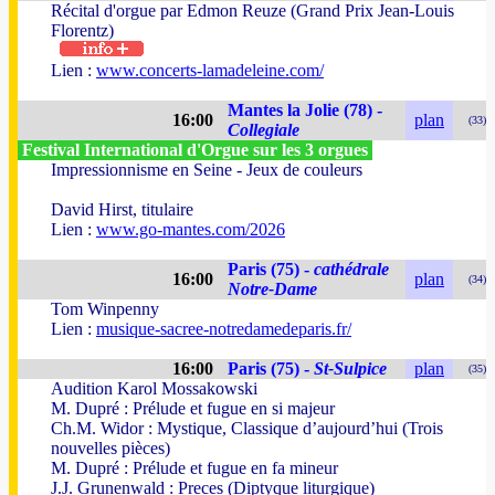
Récital d'orgue par Edmon Reuze (Grand Prix Jean-Louis
Florentz)
Lien :
www.concerts-lamadeleine.com/
Mantes la Jolie (78) -
16:00
plan
(33)
Collegiale
Festival International d'Orgue sur les 3 orgues
Impressionnisme en Seine - Jeux de couleurs
David Hirst, titulaire
Lien :
www.go-mantes.com/2026
Paris (75) -
cathédrale
16:00
plan
(34)
Notre-Dame
Tom Winpenny
Lien :
musique-sacree-notredamedeparis.fr/
16:00
Paris (75) -
St-Sulpice
plan
(35)
Audition Karol Mossakowski
M. Dupré : Prélude et fugue en si majeur
Ch.M. Widor : Mystique, Classique d’aujourd’hui (Trois
nouvelles pièces)
M. Dupré : Prélude et fugue en fa mineur
J.J. Grunenwald : Preces (Diptyque liturgique)