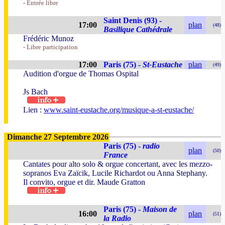
- Entrée libre
Saint Denis (93) -
17:00
plan
(48)
Basilique Cathédrale
Frédéric Munoz
- Libre participation
17:00
Paris (75) -
St-Eustache
plan
(49)
Audition d'orgue de Thomas Ospital
Js Bach
Lien :
www.saint-eustache.org/musique-a-st-eustache/
Dimanche 27 Septembre 2026
Paris (75) -
radio
plan
(50)
France
Cantates pour alto solo & orgue concertant, avec les mezzo-
sopranos Eva Zaïcik, Lucile Richardot ou Anna Stephany.
Il convito, orgue et dir. Maude Gratton
Paris (75) -
Maison de
16:00
plan
(51)
la Radio