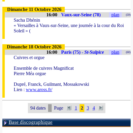
Dimanche 11 Octobre 2026
16:00
Vaux-sur-Seine (78)
plan
(59)
Sacha Dhénin
« Versailles à Vaux-sur-Seine, une journée à la cour du Roi
Soleil » (
Dimanche 18 Octobre 2026
16:00
Paris (75) -
St-Sulpice
plan
(60)
Cuivres et orgue
Ensemble de cuivres Magnificat
Pierre Méa orgue
Dupré, Franck, Guilmant, Mossakowski
Lien :
www.aross.fr/
94 dates
Page
1
2
3
4
Base discographique