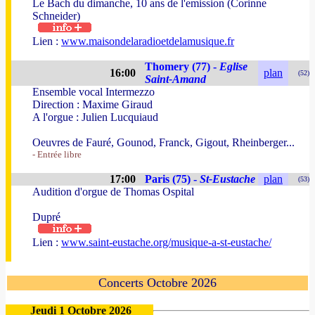
Le Bach du dimanche, 10 ans de l'emission (Corinne
Schneider)
Lien :
www.maisondelaradioetdelamusique.fr
Thomery (77) -
Eglise
16:00
plan
(52)
Saint-Amand
Ensemble vocal Intermezzo
Direction : Maxime Giraud
A l'orgue : Julien Lucquiaud
Oeuvres de Fauré, Gounod, Franck, Gigout, Rheinberger...
- Entrée libre
17:00
Paris (75) -
St-Eustache
plan
(53)
Audition d'orgue de Thomas Ospital
Dupré
Lien :
www.saint-eustache.org/musique-a-st-eustache/
Concerts Octobre 2026
Jeudi 1 Octobre 2026