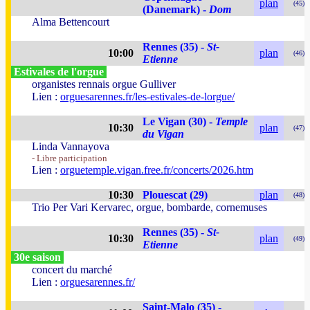
plan
(45)
(Danemark) -
Dom
Alma Bettencourt
Rennes (35) -
St-
10:00
plan
(46)
Etienne
Estivales de l'orgue
organistes rennais orgue Gulliver
Lien :
orguesarennes.fr/les-estivales-de-lorgue/
Le Vigan (30) -
Temple
10:30
plan
(47)
du Vigan
Linda Vannayova
- Libre participation
Lien :
orguetemple.vigan.free.fr/concerts/2026.htm
10:30
Plouescat (29)
plan
(48)
Trio Per Vari Kervarec, orgue, bombarde, cornemuses
Rennes (35) -
St-
10:30
plan
(49)
Etienne
30e saison
concert du marché
Lien :
orguesarennes.fr/
Saint-Malo (35) -