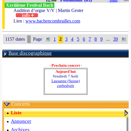
Xxviiième Festival Bach
Audition d’orgue V/V | Martin Gester
Lien :
www.bachencombrailles.com
1157 dates
Page
1
2
3
4
5
6
7
8
9
...
39
Base discographique
- Prochain concert -
Aujourd'hui
Vendredi 7 Août
Lausanne (Suisse)
cathedrale
Concerts
Liste
Annoncer
Archives