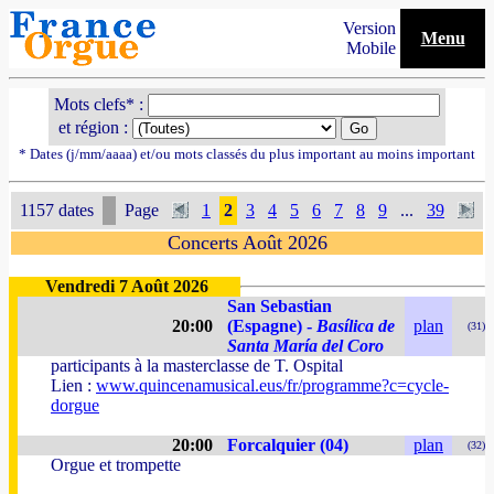
Version
Menu
Mobile
Mots clefs* :
et région :
* Dates (j/mm/aaaa) et/ou mots classés du plus important au moins important
1157 dates
Page
1
2
3
4
5
6
7
8
9
...
39
Concerts Août 2026
Vendredi 7 Août 2026
San Sebastian
20:00
(Espagne) -
Basílica de
plan
(31)
Santa María del Coro
participants à la masterclasse de T. Ospital
Lien :
www.quincenamusical.eus/fr/programme?c=cycle-
dorgue
20:00
Forcalquier (04)
plan
(32)
Orgue et trompette