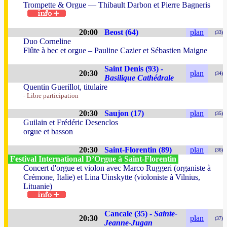
Trompette & Orgue — Thibault Darbon et Pierre Bagneris
20:00
Beost (64)
plan
(33)
Duo Corneline
Flûte à bec et orgue – Pauline Cazier et Sébastien Maigne
Saint Denis (93) -
20:30
plan
(34)
Basilique Cathédrale
Quentin Guerillot, titulaire
- Libre participation
20:30
Saujon (17)
plan
(35)
Guilain et Frédéric Desenclos
orgue et basson
20:30
Saint-Florentin (89)
plan
(36)
Festival International D’Orgue à Saint-Florentin
Concert d'orgue et violon avec Marco Ruggeri (organiste à
Crémone, Italie) et Lina Uinskytte (violoniste à Vilnius,
Lituanie)
Cancale (35) -
Sainte-
20:30
plan
(37)
Jeanne-Jugan