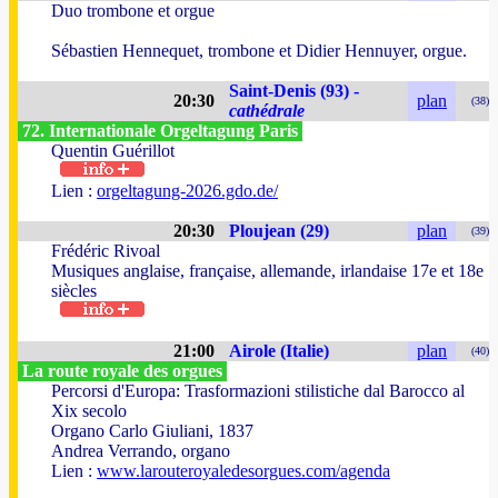
Duo trombone et orgue
Sébastien Hennequet, trombone et Didier Hennuyer, orgue.
Saint-Denis (93) -
20:30
plan
(38)
cathédrale
72. Internationale Orgeltagung Paris
Quentin Guérillot
Lien :
orgeltagung-2026.gdo.de/
20:30
Ploujean (29)
plan
(39)
Frédéric Rivoal
Musiques anglaise, française, allemande, irlandaise 17e et 18e
siècles
21:00
Airole (Italie)
plan
(40)
La route royale des orgues
Percorsi d'Europa: Trasformazioni stilistiche dal Barocco al
Xix secolo
Organo Carlo Giuliani, 1837
Andrea Verrando, organo
Lien :
www.larouteroyaledesorgues.com/agenda