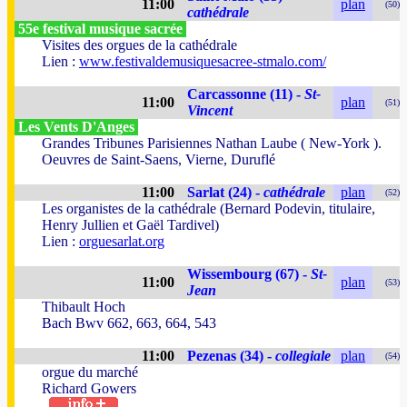
11:00
plan
(50)
cathédrale
55e festival musique sacrée
Visites des orgues de la cathédrale
Lien :
www.festivaldemusiquesacree-stmalo.com/
Carcassonne (11) -
St-
11:00
plan
(51)
Vincent
Les Vents D'Anges
Grandes Tribunes Parisiennes Nathan Laube ( New-York ).
Oeuvres de Saint-Saens, Vierne, Duruflé
11:00
Sarlat (24) -
cathédrale
plan
(52)
Les organistes de la cathédrale (Bernard Podevin, titulaire,
Henry Jullien et Gaël Tardivel)
Lien :
orguesarlat.org
Wissembourg (67) -
St-
11:00
plan
(53)
Jean
Thibault Hoch
Bach Bwv 662, 663, 664, 543
11:00
Pezenas (34) -
collegiale
plan
(54)
orgue du marché
Richard Gowers