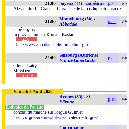
21:00
bayeux (14) -
cathédrale
plan
(41)
Alessendro La Ciacera, Organiste de la basilique de Lisieux
Montebourg (50) -
21:00
plan
(42)
Abbatiale
Ciné-orgue,
Improvisation par Romain Bastard
Lien :
www.abbatiades-de-montebourg.fr
Salzburg (Autriche) -
22:00
plan
(43)
Franziskanerkirche
Olivier Latry
Messiaen
Samedi 8 Août 2026
Rennes (35) -
St-
plan
(44)
Etienne
Estivales de l'orgue
concert du marche sur l'orgue Gulliver
Lien :
orguesarennes.fr/les-estivales-de-lorgue/
Copenhague