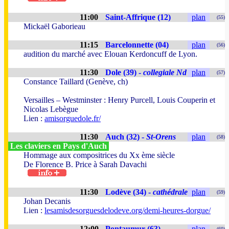
11:00
Saint-Affrique (12)
plan
(55)
Mickaël Gaborieau
11:15
Barcelonnette (04)
plan
(56)
audition du marché avec Elouan Kerdoncuff de Lyon.
11:30
Dole (39) -
collegiale Nd
plan
(57)
Constance Taillard (Genève, ch)
Versailles – Westminster : Henry Purcell, Louis Couperin et
Nicolas Lebègue
Lien :
amisorguedole.fr/
11:30
Auch (32) -
St-Orens
plan
(58)
Les claviers en Pays d'Auch
Hommage aux compositrices du Xx ème siècle
De Florence B. Price à Sarah Davachi
11:30
Lodève (34) -
cathédrale
plan
(59)
Johan Decanis
Lien :
lesamisdesorguesdelodeve.org/demi-heures-dorgue/
12:00
Pontaumur (63)
plan
(60)