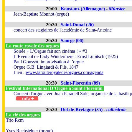
20:00
Konstanz (Allemagne) -
Münster
Jean-Baptiste Monnot (orgue)
20:30
Saint-Donat (26)
concert des stagiaires de l'académie de Saint-Antoine
20:30
Saorge (06)
La route royale des orgues
Soirée « L’Orgue fait son cinéma ! » #3
L’Éventail de Lady Windermere - Ernst Lubitsch (1925)
Paul Goussot, improvisation à l’orgue
Orgue G.B. Lingiardi & Fils, 1847
Lien :
www.larouteroyaledesorgues.com/agenda
20:30
Saint-Florentin (89)
Festival International D’Orgue à Saint-Florentin
Concert d'orgue avec Juan Paradell Sole, organiste de la basiliq
20:30
Dol-de-Bretagne (35) -
cathédrale
La clé des orgues
Trio Rcm
Yves Rechsteiner (orgue)