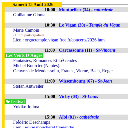
Samedi 15 Août 2026
10:00
Montpellier (34) -
cathédrale
Guillaume Gionta
10:30
Le Vigan (30) -
Temple du Vigan
Marie Camoin
- Libre participation
Lien :
orguetemple.vigan.free.fr/concerts/2026.htm
11:00
Carcassonne (11) -
St-Vincent
Les Vents D'Anges
Fantaisies, Romances Et LéGendes
Michel Bourcier (Nantes).
Oeuvres de Mendelssohn, Franck, Vierne, Bach, Reger
11:00
Wissembourg (67) -
St-Jean
Stefan Antweiler
15:00
Vichy (03) -
St-Louis
9e festival
Yukiko Jojima
15:30
Albi (81) -
cathédrale
Frédéric Deschamps
Lien :
www.moucherel.fr/agenda/