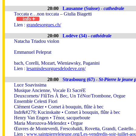
20:00
Lausanne (Suisse) -
cathedrale
Toccata e…non toccata – Giulia Biagetti
Lien :
grandesorgues.ch/
20:00
Lodève (34) -
cathédrale
Natacha Triadou violon
Emmanuel Peleprat
bach, Corelli, Mozart, Wieniawsky, Paganini
Lien :
lesamisdesorguesdelodeve.org/
20:00
Strasbourg (67) -
St-Pierre le jeune 
Luce Soavissima
Musique Ancienne, Vocale Et SacréE
Deuxcornets/ FlûTes À Bec, Un TéNor/Trombone, Orgue
Ensemble Celesti Fiori
Clément Gester • Cornet à bouquin, flûte à bec
Indr&#279; Kucinskaite • Cornet à bouquin, flûte à bec
Henry Van Engen • Ténor, sacqueboute
Maria Morozova-Melendez • Orgue
Œuvres de Monteverdi, Frescobaldi, Rovetta, Grandi, Castell
Lien :
www.saintpierrelejeune.org/Les-vendredis-soir-juillet-a