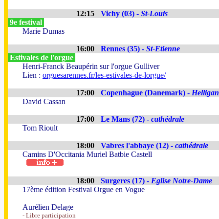
12:15
Vichy (03) -
St-Louis
9e festival
Marie Dumas
16:00
Rennes (35) -
St-Etienne
Estivales de l'orgue
Henri-Franck Beaupérin sur l'orgue Gulliver
Lien :
orguesarennes.fr/les-estivales-de-lorgue/
17:00
Copenhague (Danemark) -
Helligan
David Cassan
17:00
Le Mans (72) -
cathédrale
Tom Rioult
18:00
Vabres l'abbaye (12) -
cathédrale
Camins D'Occitania Muriel Batbie Castell
18:00
Surgeres (17) -
Eglise Notre-Dame
17ème édition Festival Orgue en Vogue
Aurélien Delage
- Libre participation