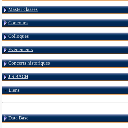
Master classes
Concours
Colloques
Evénements
Concerts historiques
J S BACH
Liens
Data Base