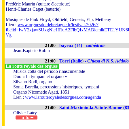
Frédéric Maurin (guitare électrique)
Henri-Charles Caget (batterie)
Musiques de Pink Floyd, Oldfield, Genesis, Elp, Metheny
Lien :
www.orguesdoldebretagne.fr/festival-2026/?
fbclid=IwY2xjawSUxgNleHRuA2FlbQIxMABicmlkETE1Y
Vg
21:00
bayeux (14) -
cathédrale
Jean-Baptiste Robin
21:00
Torri (Italie) -
Chiesa di N.S. Addolor
La route royale des orgues
Musica colta del periodo rinascimentale
Duo « In tympani et organo »
Silvano Rodi, organo
Sonia Borella, percussions historiques, tympani
Organo Nicomede Agati, 1851
Lien :
www.larouteroyaledesorgues.com/agenda
21:00
Saint-Maximin-la-Sainte-Baume (83
Olivier Latry