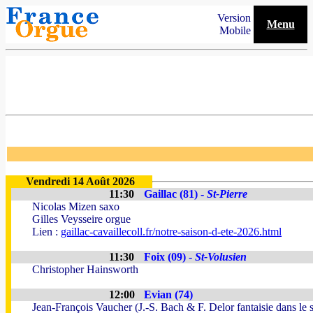
Version
Menu
Mobile
Vendredi 14 Août 2026
11:30
Gaillac (81) -
St-Pierre
Nicolas Mizen saxo
Gilles Veysseire orgue
Lien :
gaillac-cavaillecoll.fr/notre-saison-d-ete-2026.html
11:30
Foix (09) -
St-Volusien
Christopher Hainsworth
12:00
Evian (74)
Jean-François Vaucher (J.-S. Bach & F. Delor fantaisie dans le s