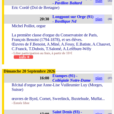
plan
(35)
-
Pavillon Baltard
Eric Cordé (Dol de Bretagne)
Longpont sur Orge (91)
20:30
plan
(36)
-
Basilique Nd
Michel Poillot, orgue
La première classe d'orgue du Conservatoire de Paris,
François Benoist (1794-1878), et ses élèves.
Œuvres de F.Benoist, A.Miné, A.Fessy, E.Batiste, A.Chauvet,
C.Franck, T.Dubois, T.Salomé, A.Lefébure-Wély
- Libre participation au frais, à partir de 10 €
Dimanche 20 Septembre 2026
Étampes (91) -
16:00
plan
(37)
Collégiale Notre-Dame
Récital d'orgue par Anne-Lise Vuilleumier Luy (Morges,
Suisse)
œuvres de Byrd, Cornet, Sweelinck, Buxtehude, Muffat...
- Entrée libre
Saint Denis (93) -