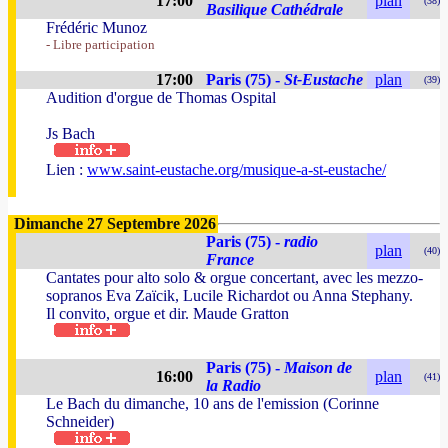
17:00
plan
(38)
Basilique Cathédrale
Frédéric Munoz
- Libre participation
17:00
Paris (75) -
St-Eustache
plan
(39)
Audition d'orgue de Thomas Ospital
Js Bach
Lien :
www.saint-eustache.org/musique-a-st-eustache/
Dimanche 27 Septembre 2026
Paris (75) -
radio
plan
(40)
France
Cantates pour alto solo & orgue concertant, avec les mezzo-
sopranos Eva Zaïcik, Lucile Richardot ou Anna Stephany.
Il convito, orgue et dir. Maude Gratton
Paris (75) -
Maison de
16:00
plan
(41)
la Radio
Le Bach du dimanche, 10 ans de l'emission (Corinne
Schneider)