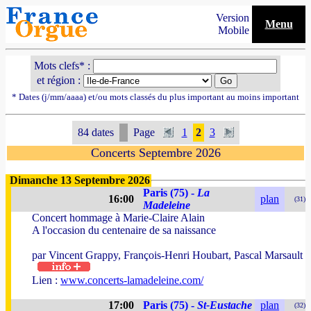
Version
Menu
Mobile
Mots clefs* :
et région :
* Dates (j/mm/aaaa) et/ou mots classés du plus important au moins important
84 dates
Page
1
2
3
Concerts Septembre 2026
Dimanche 13 Septembre 2026
Paris (75) -
La
16:00
plan
(31)
Madeleine
Concert hommage à Marie-Claire Alain
A l'occasion du centenaire de sa naissance
par Vincent Grappy, François-Henri Houbart, Pascal Marsault
Lien :
www.concerts-lamadeleine.com/
17:00
Paris (75) -
St-Eustache
plan
(32)