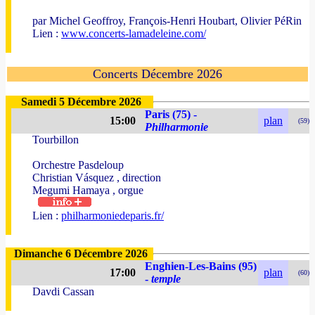
par Michel Geoffroy, François-Henri Houbart, Olivier PéRin
Lien :
www.concerts-lamadeleine.com/
Concerts Décembre 2026
Samedi 5 Décembre 2026
Paris (75) -
15:00
plan
(59)
Philharmonie
Tourbillon
Orchestre Pasdeloup
Christian Vásquez , direction
Megumi Hamaya , orgue
Lien :
philharmoniedeparis.fr/
Dimanche 6 Décembre 2026
Enghien-Les-Bains (95)
17:00
plan
(60)
-
temple
Davdi Cassan