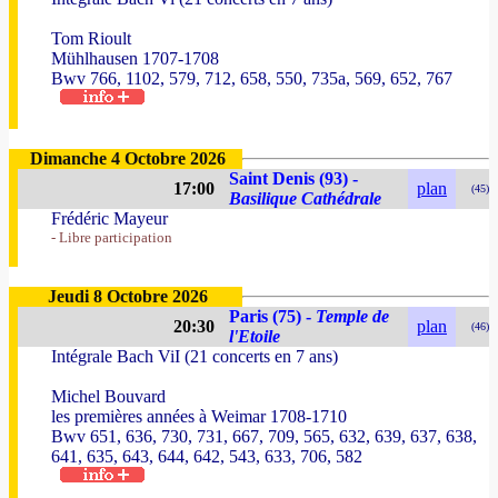
Tom Rioult
Mühlhausen 1707-1708
Bwv 766, 1102, 579, 712, 658, 550, 735a, 569, 652, 767
Dimanche 4 Octobre 2026
Saint Denis (93) -
17:00
plan
(45)
Basilique Cathédrale
Frédéric Mayeur
- Libre participation
Jeudi 8 Octobre 2026
Paris (75) -
Temple de
20:30
plan
(46)
l'Etoile
Intégrale Bach ViI (21 concerts en 7 ans)
Michel Bouvard
les premières années à Weimar 1708-1710
Bwv 651, 636, 730, 731, 667, 709, 565, 632, 639, 637, 638,
641, 635, 643, 644, 642, 543, 633, 706, 582