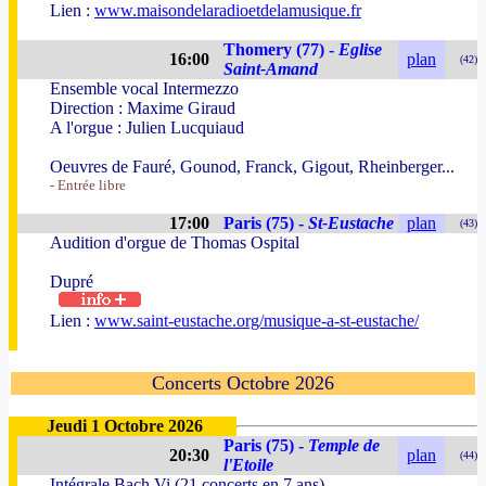
Lien :
www.maisondelaradioetdelamusique.fr
Thomery (77) -
Eglise
16:00
plan
(42)
Saint-Amand
Ensemble vocal Intermezzo
Direction : Maxime Giraud
A l'orgue : Julien Lucquiaud
Oeuvres de Fauré, Gounod, Franck, Gigout, Rheinberger...
- Entrée libre
17:00
Paris (75) -
St-Eustache
plan
(43)
Audition d'orgue de Thomas Ospital
Dupré
Lien :
www.saint-eustache.org/musique-a-st-eustache/
Concerts Octobre 2026
Jeudi 1 Octobre 2026
Paris (75) -
Temple de
20:30
plan
(44)
l'Etoile
Intégrale Bach Vi (21 concerts en 7 ans)