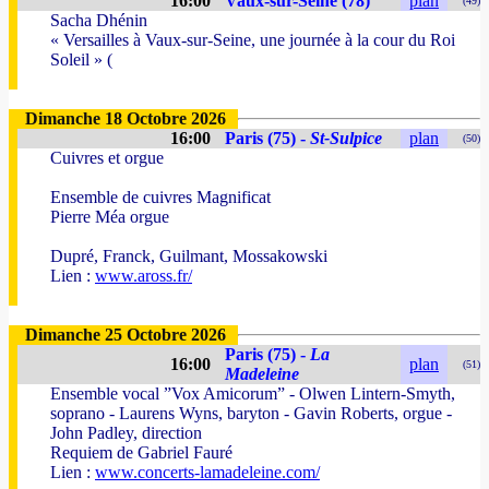
16:00
Vaux-sur-Seine (78)
plan
(49)
Sacha Dhénin
« Versailles à Vaux-sur-Seine, une journée à la cour du Roi
Soleil » (
Dimanche 18 Octobre 2026
16:00
Paris (75) -
St-Sulpice
plan
(50)
Cuivres et orgue
Ensemble de cuivres Magnificat
Pierre Méa orgue
Dupré, Franck, Guilmant, Mossakowski
Lien :
www.aross.fr/
Dimanche 25 Octobre 2026
Paris (75) -
La
16:00
plan
(51)
Madeleine
Ensemble vocal ”Vox Amicorum” - Olwen Lintern-Smyth,
soprano - Laurens Wyns, baryton - Gavin Roberts, orgue -
John Padley, direction
Requiem de Gabriel Fauré
Lien :
www.concerts-lamadeleine.com/