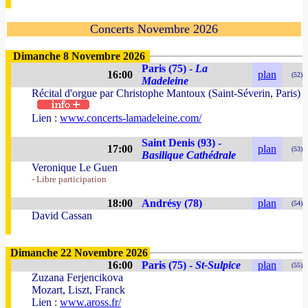
Concerts Novembre 2026
Dimanche 8 Novembre 2026
Paris (75) -
La
16:00
plan
(52)
Madeleine
Récital d'orgue par Christophe Mantoux (Saint-Séverin, Paris)
Lien :
www.concerts-lamadeleine.com/
Saint Denis (93) -
17:00
plan
(53)
Basilique Cathédrale
Veronique Le Guen
- Libre participation
18:00
Andrésy (78)
plan
(54)
David Cassan
Dimanche 22 Novembre 2026
16:00
Paris (75) -
St-Sulpice
plan
(55)
Zuzana Ferjencikova
Mozart, Liszt, Franck
Lien :
www.aross.fr/