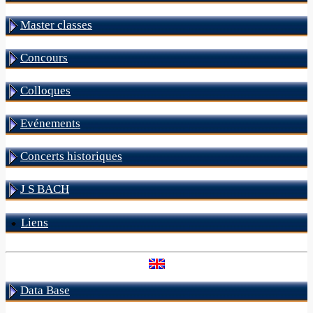
Master classes
Concours
Colloques
Evénements
Concerts historiques
J S BACH
Liens
Data Base