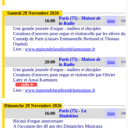
Samedi 28 Novembre 2026
Paris (75) -
Maison de
16:00
plan
(56)
la Radio
Une grande journée d'orgue - maîtres et disciples
Creations d'oeuvres pour orgue et violoncelle par les elèves du
Cnsmdp de Paris (classes Emmanuelle Bertrand et Thomas
Ospital)
Lien :
www.maisondelaradioetdelamusique.fr
Paris (75) -
Maison de
20:00
plan
(57)
la Radio
Une grande journée d'orgue - maîtres et disciples
Creations d'oeuvres pour orgue et violoncelle par Olivier
Latry et Anssi Karttunen
Lien :
www.maisondelaradioetdelamusique.fr
Dimanche 29 Novembre 2026
Paris (75) -
La
16:00
plan
(58)
Madeleine
Récital d'orgue anniversaire
A l'occasion des 40 ans des Dimanches Musicaux