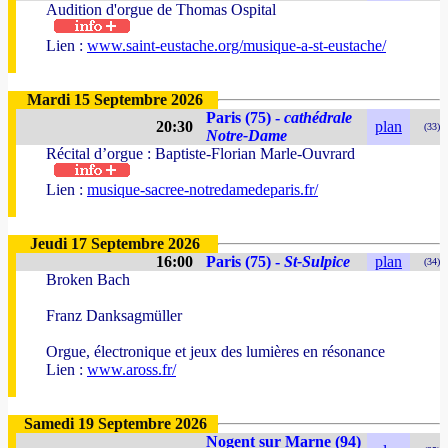
Audition d'orgue de Thomas Ospital
Lien :
www.saint-eustache.org/musique-a-st-eustache/
Mardi 15 Septembre 2026
Paris (75) -
cathédrale
20:30
plan
(33)
Notre-Dame
Récital d’orgue : Baptiste-Florian Marle-Ouvrard
Lien :
musique-sacree-notredamedeparis.fr/
Jeudi 17 Septembre 2026
16:00
Paris (75) -
St-Sulpice
plan
(34)
Broken Bach
Franz Danksagmüller
Orgue, électronique et jeux des lumières en résonance
Lien :
www.aross.fr/
Samedi 19 Septembre 2026
Nogent sur Marne (94)