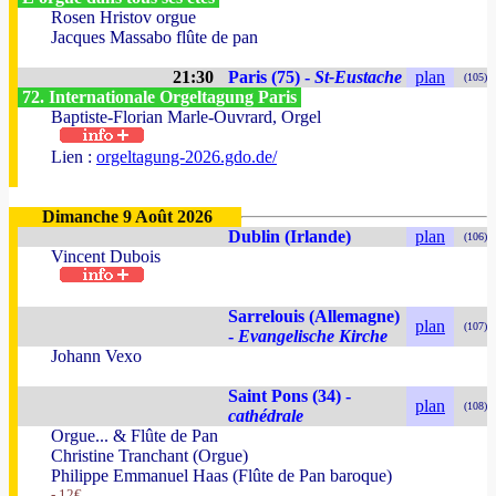
Rosen Hristov orgue
Jacques Massabo flûte de pan
21:30
Paris (75) -
St-Eustache
plan
(105)
72. Internationale Orgeltagung Paris
Baptiste-Florian Marle-Ouvrard, Orgel
Lien :
orgeltagung-2026.gdo.de/
Dimanche 9 Août 2026
Dublin (Irlande)
plan
(106)
Vincent Dubois
Sarrelouis (Allemagne)
plan
(107)
-
Evangelische Kirche
Johann Vexo
Saint Pons (34) -
plan
(108)
cathédrale
Orgue... & Flûte de Pan
Christine Tranchant (Orgue)
Philippe Emmanuel Haas (Flûte de Pan baroque)
- 12€