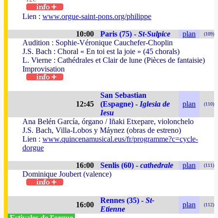
Lien :
www.orgue-saint-pons.org/philippe
10:00
Paris (75) -
St-Sulpice
plan
(109)
Audition : Sophie-Véronique Cauchefer-Choplin
J.S. Bach : Choral « En toi est la joie » (45 chorals)
L. Vierne : Cathédrales et Clair de lune (Pièces de fantaisie)
Improvisation
San Sebastian
12:45
(Espagne) -
Iglesia de
plan
(110)
Iesu
Ana Belén García, órgano / Iñaki Etxepare, violonchelo
J.S. Bach, Villa-Lobos y Máynez (obras de estreno)
Lien :
www.quincenamusical.eus/fr/programme?c=cycle-
dorgue
16:00
Senlis (60) -
cathedrale
plan
(111)
Dominique Joubert (valence)
Rennes (35) -
St-
16:00
plan
(112)
Etienne
Estivales de l'orgue