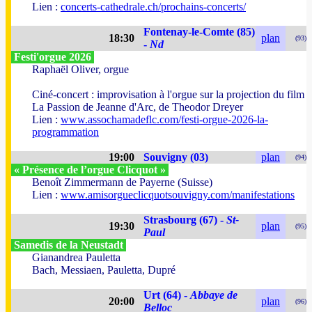
Lien :
concerts-cathedrale.ch/prochains-concerts/
Fontenay-le-Comte (85)
18:30
plan
(93)
-
Nd
Festi'orgue 2026
Raphaël Oliver, orgue
Ciné-concert : improvisation à l'orgue sur la projection du film
La Passion de Jeanne d'Arc, de Theodor Dreyer
Lien :
www.assochamadeflc.com/festi-orgue-2026-la-
programmation
19:00
Souvigny (03)
plan
(94)
« Présence de l’orgue Clicquot »
Benoît Zimmermann de Payerne (Suisse)
Lien :
www.amisorgueclicquotsouvigny.com/manifestations
Strasbourg (67) -
St-
19:30
plan
(95)
Paul
Samedis de la Neustadt
Gianandrea Pauletta
Bach, Messiaen, Pauletta, Dupré
Urt (64) -
Abbaye de
20:00
plan
(96)
Belloc