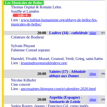
Les Musicales de Belloc
Thomas Ospital & Romain Leleu
Souffle et Lumière
Lien :
www.habitat-humanisme.org/abbaye-de-belloc/les-
musicales-de-belloc/
20:00
Lodève (34) -
cathédrale
plan
(97)
Créateurs de Bonheur
Sylvain Pluyaut
Fabienne Conrad soprano
Haendel, Vivaldi, Mozart, Gounod, Verdi, Grieg, saint-Saëns
Lien :
lesamisdesorguesdelodeve.org/
Saintes (17) -
Abbatiale
20:00
plan
(98)
abbaye aux Dames
Nicolas Kilhofer
Cine concert
Lien :
apcossaintes.blogspot.com/p/calendrier-2026.html
Azpeitia (Espagne) -
20:00
plan
(99)
Santuario de Loiola
Saskia Roures, órgano / Francisco Gil, corno inglés