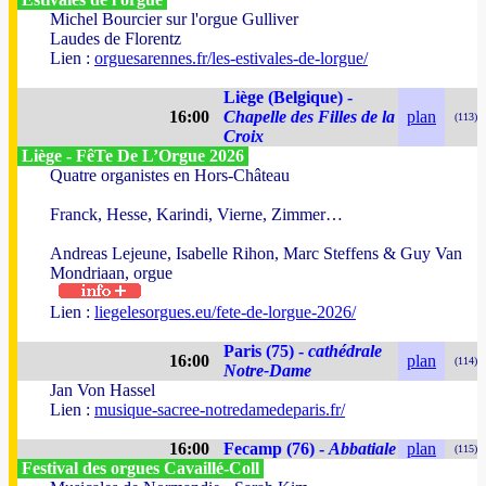
Michel Bourcier sur l'orgue Gulliver
Laudes de Florentz
Lien :
orguesarennes.fr/les-estivales-de-lorgue/
Liège (Belgique) -
16:00
Chapelle des Filles de la
plan
(113)
Croix
Liège - FêTe De L’Orgue 2026
Quatre organistes en Hors-Château
Franck, Hesse, Karindi, Vierne, Zimmer…
Andreas Lejeune, Isabelle Rihon, Marc Steffens & Guy Van
Mondriaan, orgue
Lien :
liegelesorgues.eu/fete-de-lorgue-2026/
Paris (75) -
cathédrale
16:00
plan
(114)
Notre-Dame
Jan Von Hassel
Lien :
musique-sacree-notredamedeparis.fr/
16:00
Fecamp (76) -
Abbatiale
plan
(115)
Festival des orgues Cavaillé-Coll