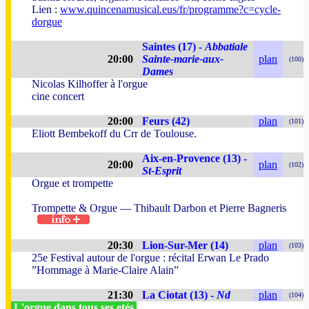
Lien :
www.quincenamusical.eus/fr/programme?c=cycle-
dorgue
Saintes (17) -
Abbatiale
20:00
Sainte-marie-aux-
plan
(100)
Dames
Nicolas Kilhoffer à l'orgue
cine concert
20:00
Feurs (42)
plan
(101)
Eliott Bembekoff du Crr de Toulouse.
Aix-en-Provence (13) -
20:00
plan
(102)
St-Esprit
Orgue et trompette
Trompette & Orgue — Thibault Darbon et Pierre Bagneris
20:30
Lion-Sur-Mer (14)
plan
(103)
25e Festival autour de l'orgue : récital Erwan Le Prado
”Hommage à Marie-Claire Alain”
21:30
La Ciotat (13) -
Nd
plan
(104)
L'orgue dans tous ses etés