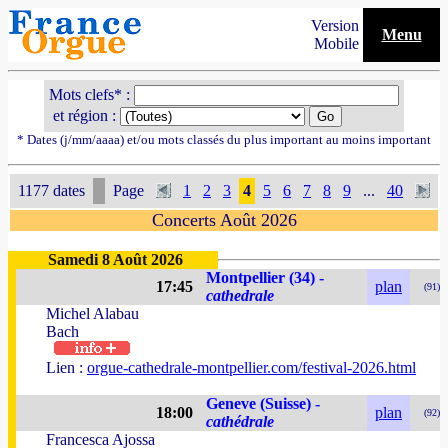
Version
Menu
Mobile
Mots clefs* :
et région :
* Dates (j/mm/aaaa) et/ou mots classés du plus important au moins important
1177 dates
Page
1
2
3
4
5
6
7
8
9
...
40
Concerts Août 2026
Samedi 8 Août 2026
Montpellier (34) -
17:45
plan
(91)
cathedrale
Michel Alabau
Bach
Lien :
orgue-cathedrale-montpellier.com/festival-2026.html
Geneve (Suisse) -
18:00
plan
(92)
cathédrale
Francesca Ajossa