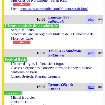
Musicales de Normandie - Sarah Kim
Lien :
musicales-normandie.com/09-aout-sarah-kim/
Limoges (87) -
16:00
plan
(116)
cathédrale
L'heure musicale de la cathédrale
Sergio Militello
concertiste, ancien organiste titulaire de la Cathédrale de
Florence, Italie
Toul (54) -
cathédrale
16:00
plan
(117)
St-Etienne
Festival Bach
L'heure d'orgue, la fantaisie et fugue
Classes d'orgue des Conservatoires de Nancy et Schola
cantorum de Paris
Charel Breisch, Kierann Cremins
Rennes (35) -
St-
16:00
plan
(118)
Etienne
30e saison
Michel Bourcier
concert lecture