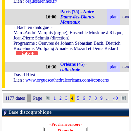
Lien :
orguesarennes.fr/
Paris (75) -
Notre-
16:00
Dame-des-Blancs-
plan
(119)
Manteaux
« Bach en dialogue »
Marc-André Marquis (orgue), Ensemble Musique à Risque,
Jean-Pierre Schmitt (direction)
Programme : Oeuvres de Johann Sebastian Bach, Dietrich
Buxtehude, Wolfgang Amadeus Mozart et Denis Bédard
Orléans (45) -
16:30
plan
(120)
cathedrale
David Hirst
Lien :
www.orguescathedraleorleans.com/#concerts
1177 dates
Page
1
2
3
4
5
6
7
8
9
...
40
Base discographique
- Prochain concert -
Demain