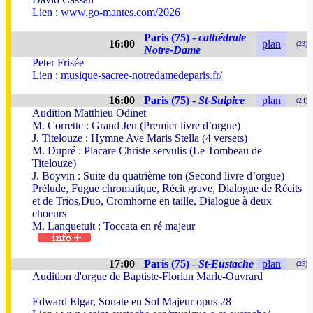
Lien :
www.go-mantes.com/2026
Paris (75) -
cathédrale
16:00
plan
(23)
Notre-Dame
Peter Frisée
Lien :
musique-sacree-notredamedeparis.fr/
16:00
Paris (75) -
St-Sulpice
plan
(24)
Audition Matthieu Odinet
M. Corrette : Grand Jeu (Premier livre d’orgue)
J. Titelouze : Hymne Ave Maris Stella (4 versets)
M. Dupré : Placare Christe servulis (Le Tombeau de
Titelouze)
J. Boyvin : Suite du quatrième ton (Second livre d’orgue)
Prélude, Fugue chromatique, Récit grave, Dialogue de Récits
et de Trios,Duo, Cromhorne en taille, Dialogue à deux
choeurs
M. Lanquetuit : Toccata en ré majeur
17:00
Paris (75) -
St-Eustache
plan
(25)
Audition d'orgue de Baptiste-Florian Marle-Ouvrard
Edward Elgar, Sonate en Sol Majeur opus 28