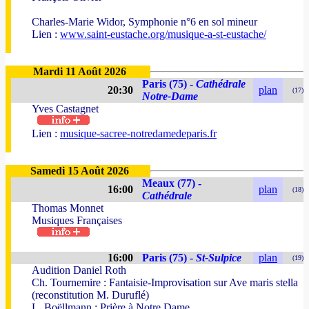
Charles-Marie Widor, Symphonie n°6 en sol mineur
Lien :
www.saint-eustache.org/musique-a-st-eustache/
Mardi 11 Août 2026
Paris (75) -
Cathédrale
20:30
plan
(17)
Notre-Dame
Yves Castagnet
Lien :
musique-sacree-notredamedeparis.fr
Samedi 15 Août 2026
Meaux (77) -
16:00
plan
(18)
Cathédrale
Thomas Monnet
Musiques Françaises
16:00
Paris (75) -
St-Sulpice
plan
(19)
Audition Daniel Roth
Ch. Tournemire : Fantaisie-Improvisation sur Ave maris stella
(reconstitution M. Duruflé)
L. Boëllmann : Prière à Notre Dame