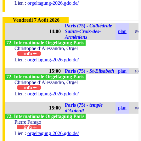
Lien :
orgeltagung-2026.gdo.de/
Vendredi 7 Août 2026
Paris (75) -
Cathédrale
14:00
Sainte-Croix-des-
plan
(6)
Arméniens
72. Internationale Orgeltagung Paris
Christophe d’Alessandro, Orgel
Lien :
orgeltagung-2026.gdo.de/
15:00
Paris (75) -
St-Elisabeth
plan
(7)
72. Internationale Orgeltagung Paris
Christophe d’Alessandro, Orgel
Lien :
orgeltagung-2026.gdo.de/
Paris (75) -
temple
15:00
plan
(8)
d'Auteuil
72. Internationale Orgeltagung Paris
Pierre Farago
Lien :
orgeltagung-2026.gdo.de/