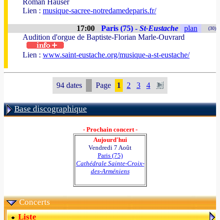
Roman Hauser
Lien :
musique-sacree-notredamedeparis.fr/
17:00
Paris (75) -
St-Eustache
plan
(30)
Audition d'orgue de Baptiste-Florian Marle-Ouvrard
Lien :
www.saint-eustache.org/musique-a-st-eustache/
94 dates
Page
1
2
3
4
Base discographique
- Prochain concert -
Aujourd'hui
Vendredi 7 Août
Paris (75)
Cathédrale Sainte-Croix-
des-Arméniens
Concerts
Liste