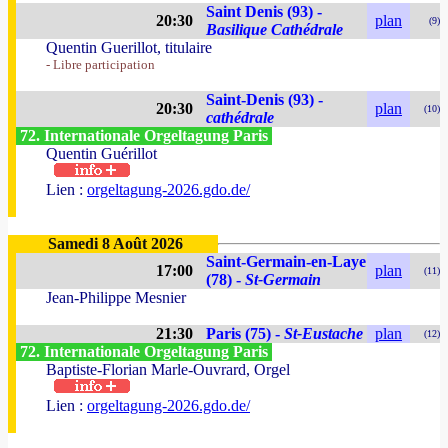
Saint Denis (93) -
20:30
plan
(9)
Basilique Cathédrale
Quentin Guerillot, titulaire
- Libre participation
Saint-Denis (93) -
20:30
plan
(10)
cathédrale
72. Internationale Orgeltagung Paris
Quentin Guérillot
Lien :
orgeltagung-2026.gdo.de/
Samedi 8 Août 2026
Saint-Germain-en-Laye
17:00
plan
(11)
(78) -
St-Germain
Jean-Philippe Mesnier
21:30
Paris (75) -
St-Eustache
plan
(12)
72. Internationale Orgeltagung Paris
Baptiste-Florian Marle-Ouvrard, Orgel
Lien :
orgeltagung-2026.gdo.de/