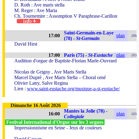
D. Roth : Ave maris stella
M. Reger : Ave Maria
Ch. Tournemire : Assomption V Paraphrase-Carillon
Saint-Germain-en-Laye
17:00
plan
(20)
(78) -
St-Germain
David Hirst
17:00
Paris (75) -
St-Eustache
plan
(21)
Audition d'orgue de Baptiste-Florian Marle-Ouvrard
Nicolas de Grigny , Ave Maris Stella
Marcel Dupré , Ave Maris Stella – Choral orné
Olivier Latry, Salve Regina
Lien :
www.saint-eustache.org/musique-a-st-eustache/
Dimanche 16 Août 2026
Mantes la Jolie (78) -
16:00
plan
(22)
Collegiale
Festival International d'Orgue sur les 3 orgues
Impressionnisme en Seine - Jeux de couleurs
David Cassan