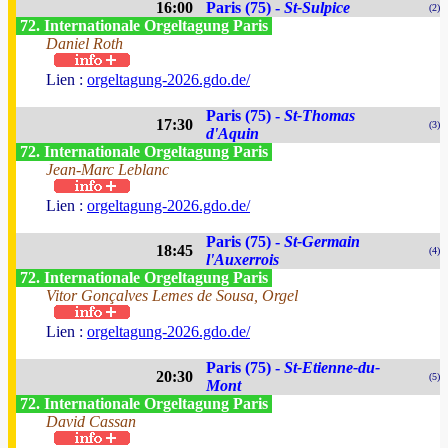
16:00
Paris (75) -
St-Sulpice
(2)
72. Internationale Orgeltagung Paris
Daniel Roth
Lien :
orgeltagung-2026.gdo.de/
Paris (75) -
St-Thomas
17:30
(3)
d'Aquin
72. Internationale Orgeltagung Paris
Jean-Marc Leblanc
Lien :
orgeltagung-2026.gdo.de/
Paris (75) -
St-Germain
18:45
(4)
l'Auxerrois
72. Internationale Orgeltagung Paris
Vitor Gonçalves Lemes de Sousa, Orgel
Lien :
orgeltagung-2026.gdo.de/
Paris (75) -
St-Etienne-du-
20:30
(5)
Mont
72. Internationale Orgeltagung Paris
David Cassan