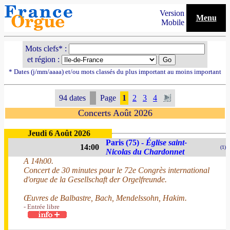
Version
Menu
Mobile
Mots clefs* :
et région :
* Dates (j/mm/aaaa) et/ou mots classés du plus important au moins important
94 dates
Page
1
2
3
4
Concerts Août 2026
Jeudi 6 Août 2026
Paris (75) -
Église saint-
14:00
(1)
Nicolas du Chardonnet
A 14h00.
Concert de 30 minutes pour le 72e Congrès international
d'orgue de la Gesellschaft der Orgelfreunde.
Œuvres de Balbastre, Bach, Mendelssohn, Hakim.
- Entrée libre