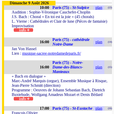
Dimanche 9 Août 2026
10:00
Paris (75) -
St-Sulpice
plan
(13)
Audition : Sophie-Véronique Cauchefer-Choplin
J.S. Bach : Choral « En toi est la joie » (45 chorals)
L. Vierne : Cathédrales et Clair de lune (Pièces de fantaisie)
Improvisation
Paris (75) -
cathédrale
16:00
plan
(14)
Notre-Dame
Jan Von Hassel
Lien :
musique-sacree-notredamedeparis.fr/
Paris (75) -
Notre-
16:00
Dame-des-Blancs-
plan
(15)
Manteaux
« Bach en dialogue »
Marc-André Marquis (orgue), Ensemble Musique à Risque,
Jean-Pierre Schmitt (direction)
Programme : Oeuvres de Johann Sebastian Bach, Dietrich
Buxtehude, Wolfgang Amadeus Mozart et Denis Bédard
17:00
Paris (75) -
St-Eustache
plan
(16)
François Olivier