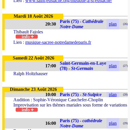
Lien :
www.saint-eustache.org/musique-a-st-eustache/
Mardi 18 Août 2026
Paris (75) -
Cathédrale
20:30
plan
(26)
Notre-Dame
Thibault Fajoles
Lien :
musique-sacree-notredamedeparis.fr
Samedi 22 Août 2026
Saint-Germain-en-Laye
17:00
plan
(27)
(78) -
St-Germain
Ralph Holtzhauser
Dimanche 23 Août 2026
10:00
Paris (75) -
St-Sulpice
plan
(28)
Audition : Sophie-Véronique Cauchefer-Choplin
Improvisation sur les thèmes mariales sous forme de variations
Paris (75) -
cathédrale
16:00
plan
(29)
Notre-Dame