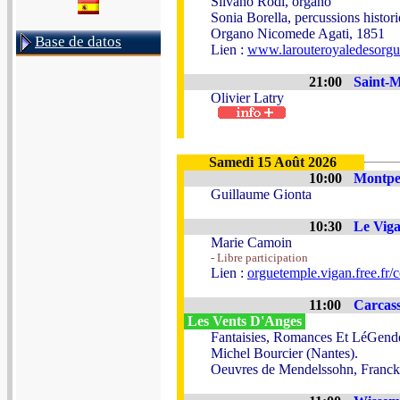
Silvano Rodi, organo
Sonia Borella, percussions histor
Organo Nicomede Agati, 1851
Base de datos
Lien :
www.larouteroyaledesorg
21:00
Saint-M
Olivier Latry
Samedi 15 Août 2026
10:00
Montpel
Guillaume Gionta
10:30
Le Viga
Marie Camoin
- Libre participation
Lien :
orguetemple.vigan.free.fr/
11:00
Carcass
Les Vents D'Anges
Fantaisies, Romances Et LéGend
Michel Bourcier (Nantes).
Oeuvres de Mendelssohn, Franck