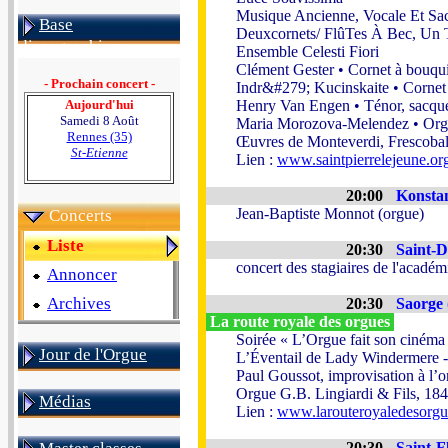
Musique Ancienne, Vocale Et Sa
Base
Deuxcornets/ FlûTes À Bec, Un
discographique
Ensemble Celesti Fiori
Clément Gester • Cornet à bouquin
- Prochain concert -
Indr&#279; Kucinskaite • Cornet 
Aujourd'hui
Henry Van Engen • Ténor, sacqu
Samedi 8 Août
Maria Morozova-Melendez • Or
Rennes (35)
Œuvres de Monteverdi, Frescobal
St-Etienne
Lien :
www.saintpierrelejeune.org
20:00
Konstan
Jean-Baptiste Monnot (orgue)
Concerts
Liste
20:30
Saint-D
concert des stagiaires de l'acadé
Annoncer
Archives
20:30
Saorge 
La route royale des orgues
Soirée « L’Orgue fait son cinéma 
Jour de l'Orgue
L’Éventail de Lady Windermere -
Paul Goussot, improvisation à l’
Orgue G.B. Lingiardi & Fils, 18
Médias
Lien :
www.larouteroyaledesorg
20:30
Saint-F