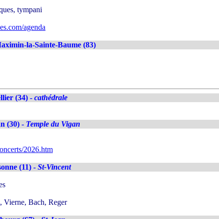
iques, tympani
ues.com/agenda
aximin-la-Sainte-Baume (83)
lier (34) -
cathédrale
n (30) -
Temple du Vigan
concerts/2026.htm
onne (11) -
St-Vincent
es
, Vierne, Bach, Reger