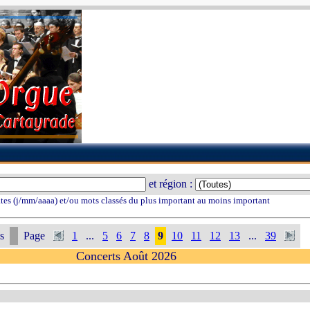
et région :
tes (j/mm/aaaa) et/ou mots classés du plus important au moins important
s
Page
1
...
5
6
7
8
9
10
11
12
13
...
39
Concerts Août 2026