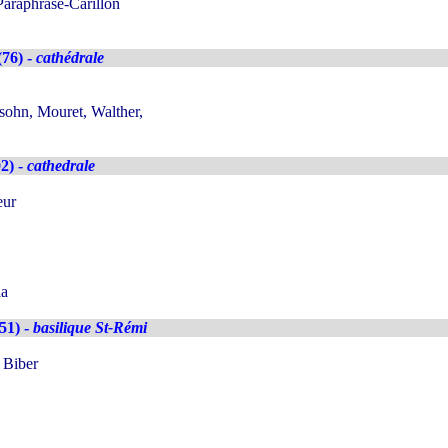
araphrase-Carillon
76) -
cathédrale
sohn, Mouret, Walther,
2) -
cathedrale
eur
la
51) -
basilique St-Rémi
 Biber