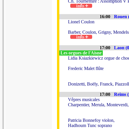
Ch. Tournemire : Assomption V P
16:00
Rouen (
Lionel Coulon
Barber, Coulon, Grigny, Mendels
17:00
Laon (0
Les orgues de l'Aisne
Lidia Ksiazkiewicz orgue de cho
Frederic Malet flûte
Donizetti, Boëly, Franck, Piazzol
17:00
Reims (
Vêpres musicales
Charpentier, Merula, Monteverdi,
Patricia Bonnefoy violon,
Hadhoum Tunc soprano