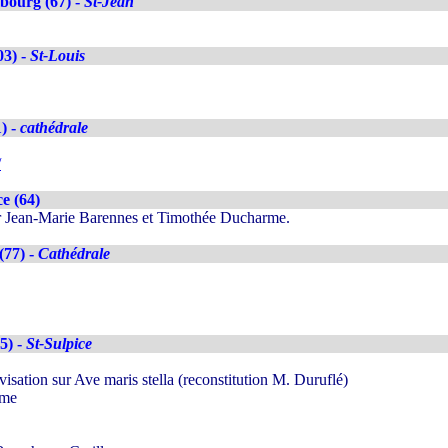
bourg (67) -
St-Jean
03) -
St-Louis
1) -
cathédrale
/
e (64)
ar Jean-Marie Barennes et Timothée Ducharme.
(77) -
Cathédrale
5) -
St-Sulpice
isation sur Ave maris stella (reconstitution M. Duruflé)
ame