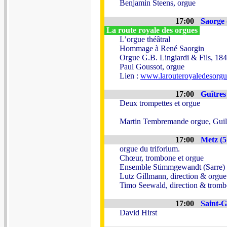
Benjamin Steens, orgue
17:00
Saorge 
La route royale des orgues
L’orgue théâtral
Hommage à René Saorgin
Orgue G.B. Lingiardi & Fils, 18
Paul Goussot, orgue
Lien :
www.larouteroyaledesorg
17:00
Guîtres
Deux trompettes et orgue
Martin Tembremande orgue, Guil
17:00
Metz (5
orgue du triforium.
Chœur, trombone et orgue
Ensemble Stimmgewandt (Sarre)
Lutz Gillmann, direction & orgue
Timo Seewald, direction & trom
17:00
Saint-G
David Hirst