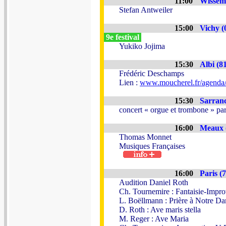
11:00
Wissem
Stefan Antweiler
15:00
Vichy (
9e festival
Yukiko Jojima
15:30
Albi (8
Frédéric Deschamps
Lien :
www.moucherel.fr/agenda
15:30
Sarranc
concert « orgue et trombone » p
16:00
Meaux 
Thomas Monnet
Musiques Françaises
16:00
Paris (7
Audition Daniel Roth
Ch. Tournemire : Fantaisie-Improv
L. Boëllmann : Prière à Notre D
D. Roth : Ave maris stella
M. Reger : Ave Maria