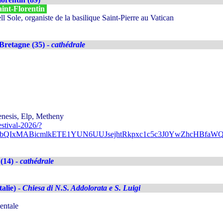
aint-Florentin
 Sole, organiste de la basilique Saint-Pierre au Vatican
Bretagne (35) -
cathédrale
enesis, Elp, Metheny
stival-2026/?
A2FlbQIxMABicmlkETE1YUN6UUJsejhtRkpxc1c5c3J0YwZhc
(14) -
cathédrale
talie) -
Chiesa di N.S. Addolorata e S. Luigi
entale