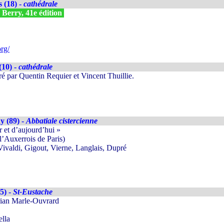
 (18) -
cathédrale
n Berry, 41e édition
rg/
(10) -
cathédrale
ré par Quentin Requier et Vincent Thuillie.
y (89) -
Abbatiale cistercienne
r et d’aujourd’hui »
’Auxerrois de Paris)
valdi, Gigout, Vierne, Langlais, Dupré
5) -
St-Eustache
rian Marle-Ouvrard
ella