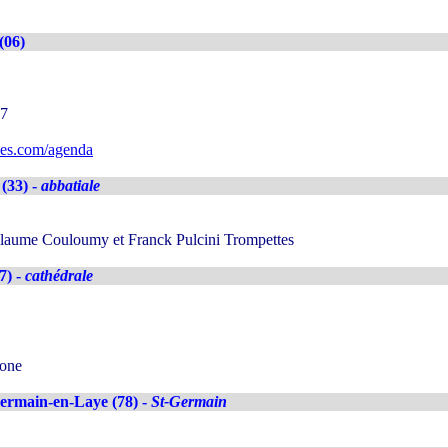
(06)
47
ues.com/agenda
 (33) -
abbatiale
laume Couloumy et Franck Pulcini Trompettes
7) -
cathédrale
bone
ermain-en-Laye (78) -
St-Germain