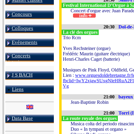
Master classes
Festival International D’Orgue à S
Concert d'orgue avec Juan Paradell
Concours
20:30
Dol-de-
Colloques
La clé des orgues
Trio Rcm
Evénements
Yves Rechsteiner (orgue)
Frédéric Maurin (guitare électrique)
Concerts
Henri-Charles Caget (batterie)
historiques
Musiques de Pink Floyd, Oldfield, G
J S BACH
Lien :
www.orguesdoldebretagne.fr/fe
fbclid=IwY2xjawSUxgNleHRu
Vg
Liens
21:00
bayeux 
Jean-Baptiste Robin
21:00
Torri (I
Data Base
La route royale des orgues
Musica colta del periodo rinascim
Duo « In tympani et organo »