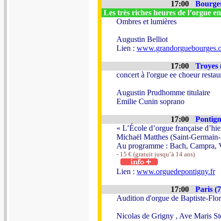
17:00
Bourges
Les très riches heures de l’orgue e
Ombres et lumières
Augustin Belliot
Lien :
www.grandorguebourges.o
17:00
Troyes 
concert à l'orgue ee choeur restau
Augustin Prudhomme titulaire
Emilie Cunin soprano
17:00
Pontign
« L’École d’orgue française d’hie
Michaël Matthes (Saint-Germain-l
Au programme : Bach, Campra, Vi
- 15 € (gratuit jusqu’à 14 ans)
Lien :
www.orguedepontigny.fr
17:00
Paris (7
Audition d'orgue de Baptiste-Flo
Nicolas de Grigny , Ave Maris St