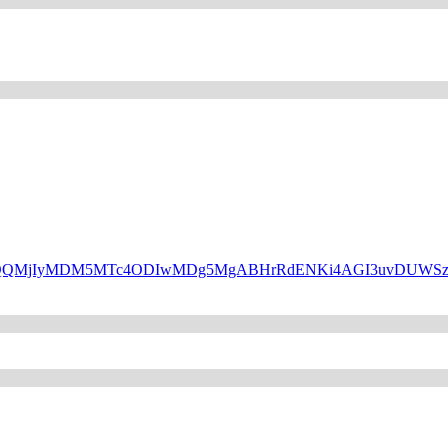
HBfaWQQMjIyMDM5MTc4ODIwMDg5MgABHrRdENKi4AGI3uvDUW