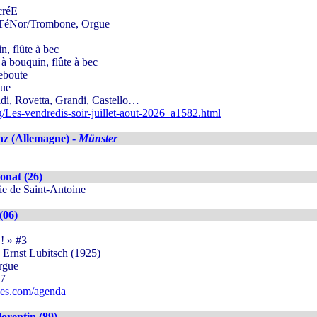
créE
 TéNor/Trombone, Orgue
, flûte à bec
à bouquin, flûte à bec
eboute
gue
di, Rovetta, Grandi, Castello…
/Les-vendredis-soir-juillet-aout-2026_a1582.html
z (Allemagne) -
Münster
onat (26)
mie de Saint-Antoine
(06)
! » #3
 Ernst Lubitsch (1925)
orgue
47
ues.com/agenda
lorentin (89)