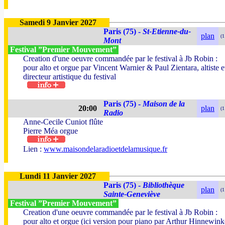
Samedi 9 Janvier 2027
Paris (75) -
St-Etienne-du-
plan
(1
Mont
Festival ”Premier Mouvement”
Creation d'une oeuvre commandée par le festival à Jb Robin :
pour alto et orgue par Vincent Warnier & Paul Zientara, altiste e
directeur artistique du festival
Paris (75) -
Maison de la
20:00
plan
(1
Radio
Anne-Cecile Cuniot flûte
Pierre Méa orgue
Lien :
www.maisondelaradioetdelamusique.fr
Lundi 11 Janvier 2027
Paris (75) -
Bibliothèque
plan
(1
Sainte-Geneviève
Festival ”Premier Mouvement”
Creation d'une oeuvre commandée par le festival à Jb Robin :
pour alto et orgue (ici version pour piano par Arthur Hinnewink