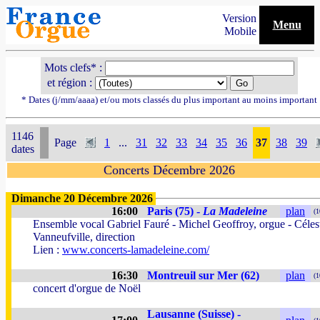
Version
Menu
Mobile
Mots clefs* :
et région :
* Dates (j/mm/aaaa) et/ou mots classés du plus important au moins important
1146
Page
1
...
31
32
33
34
35
36
37
38
39
dates
Concerts Décembre 2026
Dimanche 20 Décembre 2026
16:00
Paris (75) -
La Madeleine
plan
(1
Ensemble vocal Gabriel Fauré - Michel Geoffroy, orgue - Céles
Vanneufville, direction
Lien :
www.concerts-lamadeleine.com/
16:30
Montreuil sur Mer (62)
plan
(1
concert d'orgue de Noël
Lausanne (Suisse) -