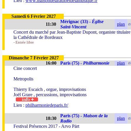
Lien :
www.maisondelaradioetdelamusique.fr
Samedi 6 Février 2027
Mérignac (33) -
Église
11:30
plan
(1
Saint-Vincent
Concert du marché par Jean-Baptiste Dupont, organiste titulaire
la Cathédrale de Bordeaux
- Entrée libre
Dimanche 7 Février 2027
16:00
Paris (75) -
Philharmonie
plan
(1
Cine concert
Metropolis
Thierry Escaich , orgue, improvisations
Joël Grare , percussions, improvisations
Lien :
philharmoniedeparis.fr/
Paris (75) -
Maison de la
18:30
plan
(1
Radio
Festival Présences 2017 - Arvo Pärt