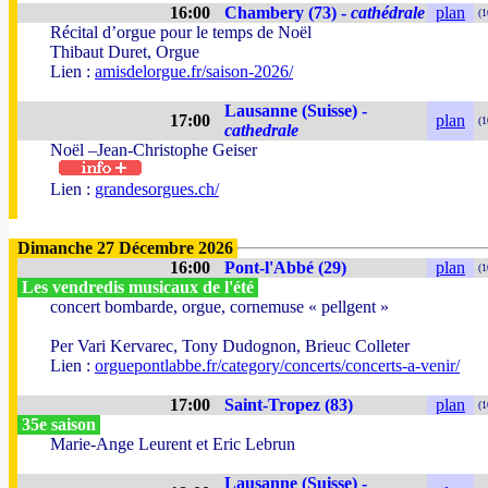
16:00
Chambery (73) -
cathédrale
plan
(1
Récital d’orgue pour le temps de Noël
Thibaut Duret, Orgue
Lien :
amisdelorgue.fr/saison-2026/
Lausanne (Suisse) -
17:00
plan
(1
cathedrale
Noël –Jean-Christophe Geiser
Lien :
grandesorgues.ch/
Dimanche 27 Décembre 2026
16:00
Pont-l'Abbé (29)
plan
(1
Les vendredis musicaux de l'été
concert bombarde, orgue, cornemuse « pellgent »
Per Vari Kervarec, Tony Dudognon, Brieuc Colleter
Lien :
orguepontlabbe.fr/category/concerts/concerts-a-venir/
17:00
Saint-Tropez (83)
plan
(1
35e saison
Marie-Ange Leurent et Eric Lebrun
Lausanne (Suisse) -