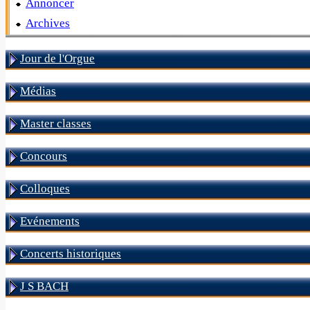
Annoncer
Archives
Jour de l'Orgue
Médias
Master classes
Concours
Colloques
Evénements
Concerts historiques
J S BACH