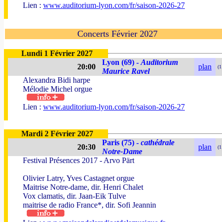
Lien :
www.auditorium-lyon.com/fr/saison-2026-27
Concerts Février 2027
Lundi 1 Février 2027
Lyon (69) -
Auditorium
20:00
plan
(1
Maurice Ravel
Alexandra Bidi harpe
Mélodie Michel orgue
Lien :
www.auditorium-lyon.com/fr/saison-2026-27
Mardi 2 Février 2027
Paris (75) -
cathédrale
20:30
plan
(1
Notre-Dame
Festival Présences 2017 - Arvo Pärt
Olivier Latry, Yves Castagnet orgue
Maitrise Notre-dame, dir. Henri Chalet
Vox clamatis, dir. Jaan-Eik Tulve
maitrise de radio France*, dir. Sofi Jeannin