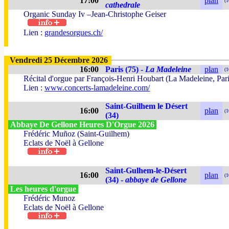
17:00
plan
(1
cathedrale
Organic Sunday Iv –Jean-Christophe Geiser
Lien :
grandesorgues.ch/
Vendredi 25 Décembre 2026
16:00
Paris (75) -
La Madeleine
plan
(1
Récital d'orgue par François-Henri Houbart (La Madeleine, Pari
Lien :
www.concerts-lamadeleine.com/
Saint-Guilhem le Désert
16:00
plan
(1
(34)
Abbaye De Gellone Heures D'Orgue 2026
Frédéric Muñoz (Saint-Guilhem)
Eclats de Noël à Gellone
Saint-Gulhem-le-Désert
16:00
plan
(1
(34) -
abbaye de Gellone
Les heures d'orgue
Frédéric Munoz
Eclats de Noël à Gellone