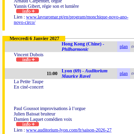
Arnaud Carpentier, orgue
Yannis Gibert, régie son et lumière
Lien :
www.lavraromar.pt/en/program/monchique-novo-ano-
novo-circo/
Mercredi 6 Janvier 2027
Hong Kong (Chine) -
plan
(1
Philharmonic
Vincent Dubois
Lyon (69) -
Auditorium
11:00
plan
(1
Maurice Ravel
La Petite Taupe
En ciné-concert
Paul Goussot improvisations à l’orgue
Julien Baissat bruiteur
Damien Laquet comédien voix
Lien :
www.auditorium-lyon.com/fr/saison-2026-27