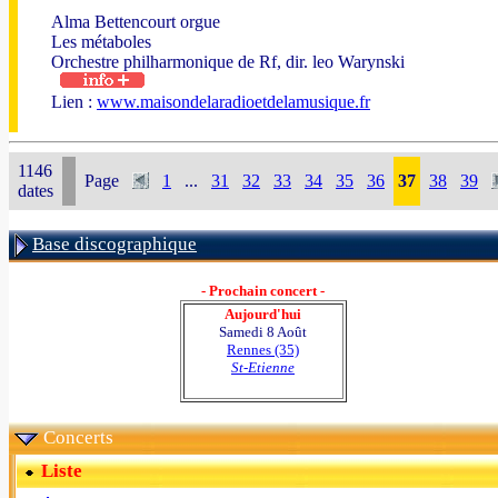
Alma Bettencourt orgue
Les métaboles
Orchestre philharmonique de Rf, dir. leo Warynski
Lien :
www.maisondelaradioetdelamusique.fr
1146
Page
1
...
31
32
33
34
35
36
37
38
39
dates
Base discographique
- Prochain concert -
Aujourd'hui
Samedi 8 Août
Rennes (35)
St-Etienne
Concerts
Liste