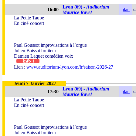
Lyon (69) -
Auditorium
16:00
plan
(1
Maurice Ravel
La Petite Taupe
En ciné-concert
Paul Goussot improvisations à l’orgue
Julien Baissat bruiteur
Damien Laquet comédien voix
Lien :
www.auditorium-lyon.com/fr/saison-2026-27
Jeudi 7 Janvier 2027
Lyon (69) -
Auditorium
17:30
plan
(1
Maurice Ravel
La Petite Taupe
En ciné-concert
Paul Goussot improvisations à l’orgue
Julien Baissat bruiteur