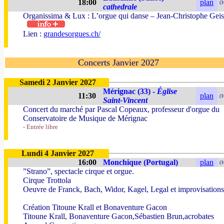
18:00
plan
(1
cathedrale
Organissima & Lux : L’orgue qui danse – Jean-Christophe Geis
Lien :
grandesorgues.ch/
Concerts Janvier 2027
Samedi 2 Janvier 2027
Mérignac (33) -
Église
11:30
plan
(1
Saint-Vincent
Concert du marché par Pascal Copeaux, professeur d'orgue du
Conservatoire de Musique de Mérignac
- Entrée libre
Lundi 4 Janvier 2027
16:00
Monchique (Portugal)
plan
(1
”Strano”, spectacle cirque et orgue.
Cirque Trottola
Oeuvre de Franck, Bach, Widor, Kagel, Legal et improvisations
Création Titoune Krall et Bonaventure Gacon
Titoune Krall, Bonaventure Gacon,Sébastien Brun,acrobates