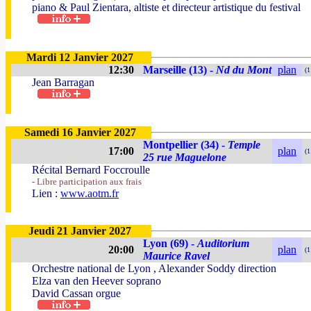
piano & Paul Zientara, altiste et directeur artistique du festival
Mardi 12 Janvier 2027
12:30
Marseille (13) -
Nd du Mont
plan
(1
Jean Barragan
Samedi 16 Janvier 2027
Montpellier (34) -
Temple
17:00
plan
(1
25 rue Maguelone
Récital Bernard Foccroulle
- Libre participation aux frais
Lien :
www.aotm.fr
Jeudi 21 Janvier 2027
Lyon (69) -
Auditorium
20:00
plan
(1
Maurice Ravel
Orchestre national de Lyon , Alexander Soddy direction
Elza van den Heever soprano
David Cassan orgue