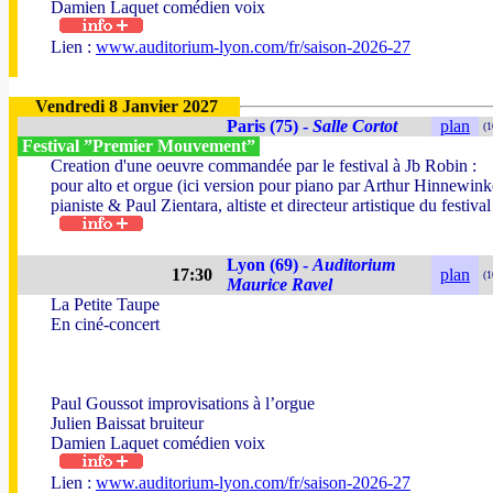
Damien Laquet comédien voix
Lien :
www.auditorium-lyon.com/fr/saison-2026-27
Vendredi 8 Janvier 2027
Paris (75) -
Salle Cortot
plan
(1
Festival ”Premier Mouvement”
Creation d'une oeuvre commandée par le festival à Jb Robin :
pour alto et orgue (ici version pour piano par Arthur Hinnewink
pianiste & Paul Zientara, altiste et directeur artistique du festival
Lyon (69) -
Auditorium
17:30
plan
(1
Maurice Ravel
La Petite Taupe
En ciné-concert
Paul Goussot improvisations à l’orgue
Julien Baissat bruiteur
Damien Laquet comédien voix
Lien :
www.auditorium-lyon.com/fr/saison-2026-27