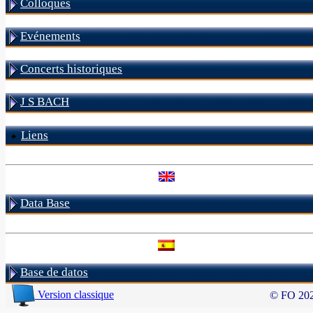
Colloques
Evénements
Concerts historiques
J S BACH
Liens
Data Base
Base de datos
Version classique
© FO 20