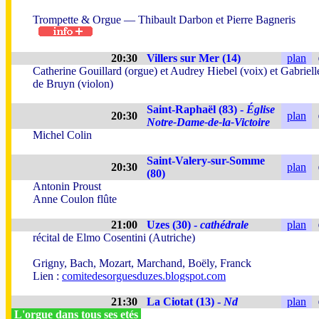
Trompette & Orgue — Thibault Darbon et Pierre Bagneris
20:30
Villers sur Mer (14)
plan
Catherine Gouillard (orgue) et Audrey Hiebel (voix) et Gabriell
de Bruyn (violon)
Saint-Raphaël (83) -
Église
20:30
plan
Notre-Dame-de-la-Victoire
Michel Colin
Saint-Valery-sur-Somme
20:30
plan
(80)
Antonin Proust
Anne Coulon flûte
21:00
Uzes (30) -
cathédrale
plan
récital de Elmo Cosentini (Autriche)
Grigny, Bach, Mozart, Marchand, Boëly, Franck
Lien :
comitedesorguesduzes.blogspot.com
21:30
La Ciotat (13) -
Nd
plan
L'orgue dans tous ses etés