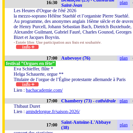
16:30
plan
Saint-Jean
Les Heures d'Orgue de l'été 2026
la mezzo-soprano Hélène Staehlé et l’organiste Pierre Staehlé.
Au programme, des anonymes anglais 16ème siècle et de œuvr
de Henry Purcell, Johann Sebastian Bach, Dietrich Buxtehude,
Alexandre Guilmant, Gabriel Fauré, Charles Gounod, Georges
Bizet et Jacques Boyvin.
- Entrée libre. Une participation aux frais est souhaitée.
17:00
Aubevoye (76)
plan
festival ”Orgues en fête”
Eva Schieffer, flûte *
Helga Schauerte, orgue **
Titulaire de l’orgue de l’Église protestante allemande à Paris
Lien :
bachacademie.com/
17:00
Chambery (73) -
cathédrale
plan
Thibaut Duret
Lien :
amisdelorgue.fr/saison-2026/
Saint-Antoine-L'Abbaye
17:00
plan
(38)
concert des stagiaires