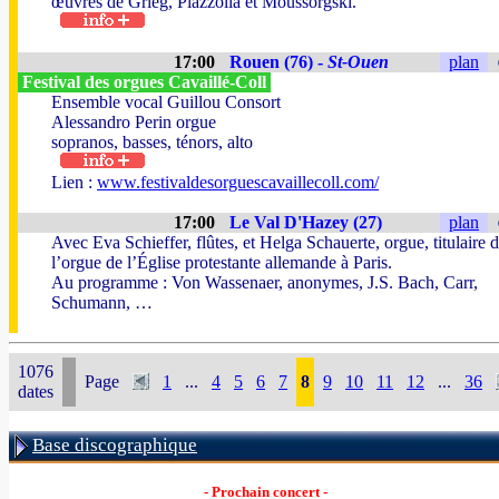
œuvres de Grieg, Piazzolla et Moussorgski.
17:00
Rouen (76) -
St-Ouen
plan
Festival des orgues Cavaillé-Coll
Ensemble vocal Guillou Consort
Alessandro Perin orgue
sopranos, basses, ténors, alto
Lien :
www.festivaldesorguescavaillecoll.com/
17:00
Le Val D'Hazey (27)
plan
Avec Eva Schieffer, flûtes, et Helga Schauerte, orgue, titulaire 
l’orgue de l’Église protestante allemande à Paris.
Au programme : Von Wassenaer, anonymes, J.S. Bach, Carr,
Schumann, …
1076
Page
1
...
4
5
6
7
8
9
10
11
12
...
36
dates
Base discographique
- Prochain concert -