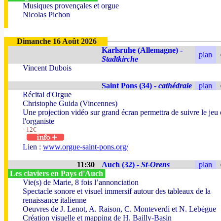
Musiques provençales et orgue
Nicolas Pichon
Dimanche 16 Août 2026
Karlsruhe (Allemagne) -
plan
Stadtkirche
Vincent Dubois
Saint Pons (34) -
cathédrale
plan
Récital d'Orgue
Christophe Guida (Vincennes)
Une projection vidéo sur grand écran permettra de suivre le jeu
l'organiste
- 12€
Lien :
www.orgue-saint-pons.org/
11:30
Auch (32) -
St-Orens
plan
Les claviers en Pays d'Auch
Vie(s) de Marie, 8 fois l’annonciation
Spectacle sonore et visuel immersif autour des tableaux de la
renaissance italienne
Oeuvres de J. Lenot, A. Raison, C. Monteverdi et N. Lebègue
Création visuelle et mapping de H. Bailly-Basin