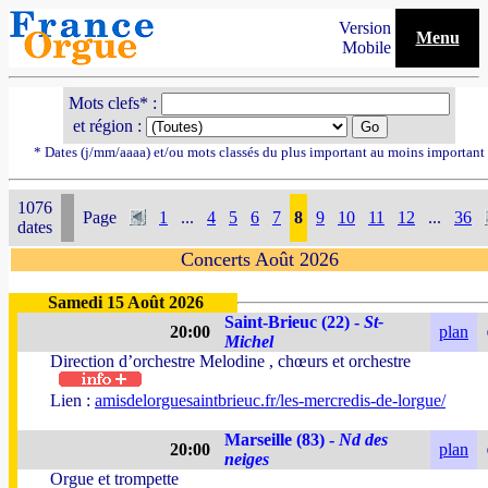
Version
Menu
Mobile
Mots clefs* :
et région :
* Dates (j/mm/aaaa) et/ou mots classés du plus important au moins important
1076
Page
1
...
4
5
6
7
8
9
10
11
12
...
36
dates
Concerts Août 2026
Samedi 15 Août 2026
Saint-Brieuc (22) -
St-
20:00
plan
Michel
Direction d’orchestre Melodine , chœurs et orchestre
Lien :
amisdelorguesaintbrieuc.fr/les-mercredis-de-lorgue/
Marseille (83) -
Nd des
20:00
plan
neiges
Orgue et trompette