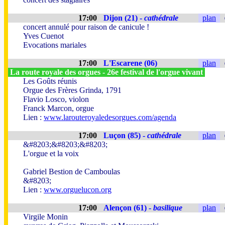
17:00
Dijon (21) -
cathédrale
plan
concert annulé pour raison de canicule !
Yves Cuenot
Evocations mariales
17:00
L'Escarene (06)
plan
La route royale des orgues - 26e festival de l'orgue vivant
Les Goûts réunis
Orgue des Frères Grinda, 1791
Flavio Losco, violon
Franck Marcon, orgue
Lien :
www.larouteroyaledesorgues.com/agenda
17:00
Luçon (85) -
cathédrale
plan
&#8203;&#8203;&#8203;
L'orgue et la voix
Gabriel Bestion de Camboulas
&#8203;
Lien :
www.orguelucon.org
17:00
Alençon (61) -
basilique
plan
Virgile Monin