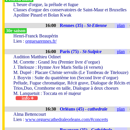
L'heure d'orgue, la prélude et fugue
Classes d'orgue des conservatoires de Saint-Maur et Bruxelles
Apolline Pinard et Bolan Kwak
16:00
Rennes (35) -
St-Etienne
plan
30e saison
Henri-Franck Beaupérin
Lien :
orguesarennes.fr/
16:00
Paris (75) -
St-Sulpice
plan
Audition Matthieu Odinet
M. Corrette : Grand Jeu (Premier livre d’orgue)
J. Titelouze : Hymne Ave Maris Stella (4 versets)
M. Dupré : Placare Christe servulis (Le Tombeau de Titelouze)
J. Boyvin : Suite du quatrième ton (Second livre d’orgue)
Prélude, Fugue chromatique, Récit grave, Dialogue de Récits et
Trios,Duo, Cromhorne en taille, Dialogue à deux choeurs
M. Lanquetuit : Toccata en ré majeur
16:30
Orléans (45) -
cathedrale
plan
Alma Bettencourt
Lien :
www.orguescathedraleorleans.com/#concerts
Besançon (25) -
Cathédrale