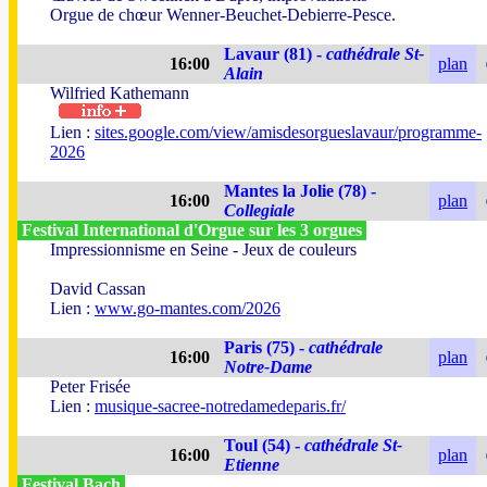
Orgue de chœur Wenner-Beuchet-Debierre-Pesce.
Lavaur (81) -
cathédrale St-
16:00
plan
Alain
Wilfried Kathemann
Lien :
sites.google.com/view/amisdesorgueslavaur/programme-
2026
Mantes la Jolie (78) -
16:00
plan
Collegiale
Festival International d'Orgue sur les 3 orgues
Impressionnisme en Seine - Jeux de couleurs
David Cassan
Lien :
www.go-mantes.com/2026
Paris (75) -
cathédrale
16:00
plan
Notre-Dame
Peter Frisée
Lien :
musique-sacree-notredamedeparis.fr/
Toul (54) -
cathédrale St-
16:00
plan
Etienne
Festival Bach