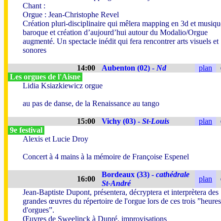
Chant :
Orgue : Jean-Christophe Revel
Création pluri-disciplinaire qui mêlera mapping en 3d et musiqu
baroque et création d’aujourd’hui autour du Modalio/Orgue
augmenté. Un spectacle inédit qui fera rencontrer arts visuels et
sonores
14:00
Aubenton (02) -
Nd
plan
Les orgues de l'Aisne
Lidia Ksiazkiewicz orgue
au pas de danse, de la Renaissance au tango
15:00
Vichy (03) -
St-Louis
plan
9e festival
Alexis et Lucie Droy
Concert à 4 mains à la mémoire de Françoise Espenel
Bordeaux (33) -
cathédrale
16:00
plan
St-André
Jean-Baptiste Dupont, présentera, décryptera et interprètera des
grandes œuvres du répertoire de l'orgue lors de ces trois ”heures
d'orgues”.
Œuvres de Sweelinck à Dupré, improvisations