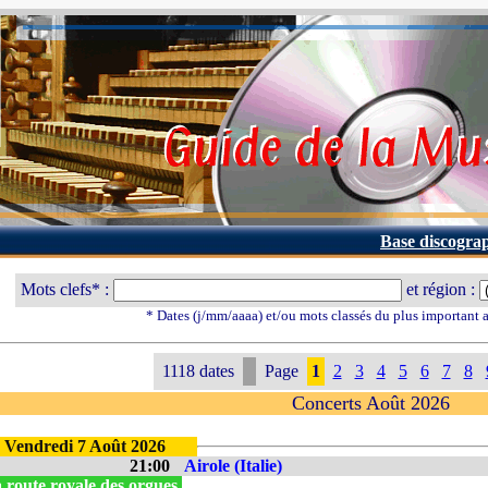
Base discogra
Mots clefs* :
et région :
* Dates (j/mm/aaaa) et/ou mots classés du plus important
1118 dates
Page
1
2
3
4
5
6
7
8
Concerts Août 2026
Vendredi 7 Août 2026
21:00
Airole (Italie)
 route royale des orgues