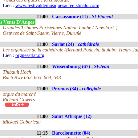
Lien :
www.festivaldemusiquesacree-stmalo.com/
11:00
Carcassonne (11) -
St-Vincent
s Vents D'Anges
Grandes Tribunes Parisiennes Nathan Laube ( New-York ).
Oeuvres de Saint-Saens, Vierne, Duruflé
11:00
Sarlat (24) -
cathédrale
Les organistes de la cathédrale (Bernard Podevin, titulaire, Henry Jul
Lien :
orguesarlat.org
11:00
Wissembourg (67) -
St-Jean
Thibault Hoch
Bach Bwv 662, 663, 664, 543
11:00
Pezenas (34) -
collegiale
orgue du marché
Richard Gowers
11:00
Saint-Affrique (12)
Mickaël Gaborieau
11:15
Barcelonnette (04)