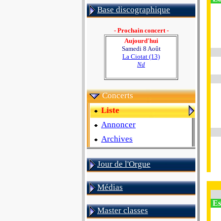
Base discographique
- Prochain concert -
Aujourd'hui
Samedi 8 Août
La Ciotat (13)
Nd
Concerts
Liste
Annoncer
Archives
Jour de l'Orgue
Médias
Est
Master classes