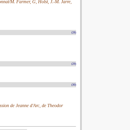
onnat/M. Farmer, G, Holst, J.-M. Jarre,
(28)
(29)
(30)
Passion de Jeanne d'Arc, de Theodor