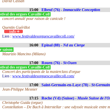
David Cassan
15:00
Elbeuf (76) -
Immaculée Conception
tival des orgues Cavaillé-Coll
concert annulé pour raison de canicule !
Quentin Guérillot
Lien :
www.festivaldesorguescavaillecoll.com/
16:00
Epinal (88) -
Nd au Cierge
e saison
Maurizio Mancino (Milano)
17:00
Rouen (76) -
St-Ouen
tival des orgues Cavaillé-Coll
Concert des participants de la masterclass d'orgue
Lien :
www.festivaldesorguescavaillecoll.com/
17:00
Saint-Germain-en-Laye (78) -
St-Germain
Jean-Philippe Mesnier
17:15
Roche (Vd) (Suisse) -
Musée Suisse de l'O
Christophe Guida (orgue)
Constellation – De Bach à Interstellar : une odyssée musicale entre 