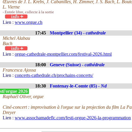
Œuvres de J. L. Krebs, J. Cabanilles, H. Zimmer, J. S. Bach, L. Bout
L. Vierne
- Entrée libre, collecte à la sortie
Lien :
www.orgue.ch
17:45
Montpellier (34) -
cathedrale
Michel Alabau
Bach
Lien :
orgue-cathedrale-montpellier.com/festival-2026.html
18:00
Geneve (Suisse) -
cathédrale
Francesca Ajossa
Lien :
concerts-cathedrale.ch/prochains-concerts/
18:30
Fontenay-le-Comte (85) -
Nd
sti'orgue 2026
Raphaël Oliver, orgue
Ciné-concert : improvisation à l'orgue sur la projection du film La 
Dreyer
Lien :
www.assochamadeflc.com/festi-orgue-2026-la-programmation