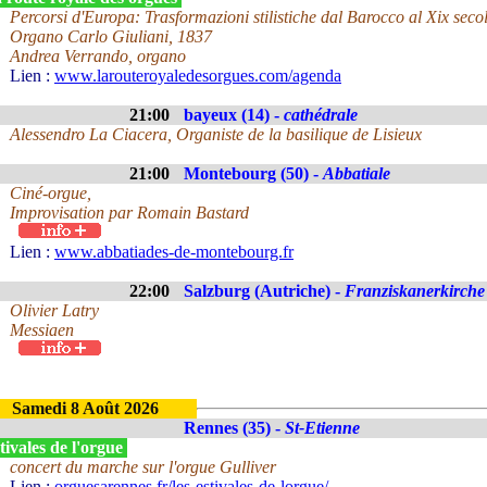
Percorsi d'Europa: Trasformazioni stilistiche dal Barocco al Xix seco
Organo Carlo Giuliani, 1837
Andrea Verrando, organo
Lien :
www.larouteroyaledesorgues.com/agenda
21:00
bayeux (14) -
cathédrale
Alessendro La Ciacera, Organiste de la basilique de Lisieux
21:00
Montebourg (50) -
Abbatiale
Ciné-orgue,
Improvisation par Romain Bastard
Lien :
www.abbatiades-de-montebourg.fr
22:00
Salzburg (Autriche) -
Franziskanerkirche
Olivier Latry
Messiaen
Samedi 8 Août 2026
Rennes (35) -
St-Etienne
ivales de l'orgue
concert du marche sur l'orgue Gulliver
Lien :
orguesarennes.fr/les-estivales-de-lorgue/