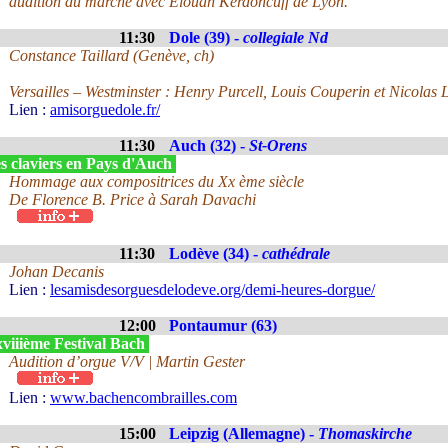
audition du marché avec Elouan Kerdoncuff de Lyon.
11:30
Dole (39) -
collegiale Nd
Constance Taillard (Genève, ch)
Versailles – Westminster : Henry Purcell, Louis Couperin et Nicolas
Lien :
amisorguedole.fr/
11:30
Auch (32) -
St-Orens
s claviers en Pays d'Auch
Hommage aux compositrices du Xx ème siècle
De Florence B. Price à Sarah Davachi
11:30
Lodève (34) -
cathédrale
Johan Decanis
Lien :
lesamisdesorguesdelodeve.org/demi-heures-dorgue/
12:00
Pontaumur (63)
viiième Festival Bach
Audition d’orgue V/V | Martin Gester
Lien :
www.bachencombrailles.com
15:00
Leipzig (Allemagne) -
Thomaskirche