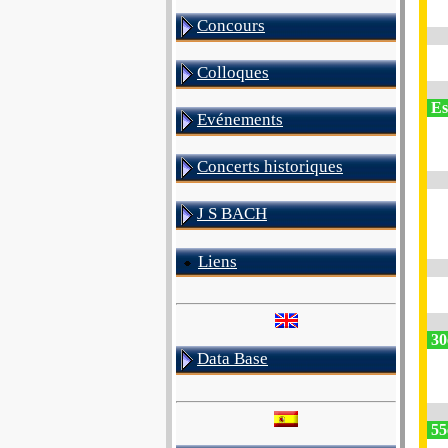
Concours
Colloques
Est
Evénements
Concerts historiques
J S BACH
Liens
30
Data Base
55e