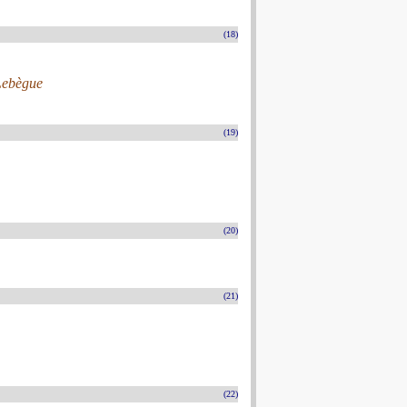
(18)
 Lebègue
(19)
(20)
(21)
(22)