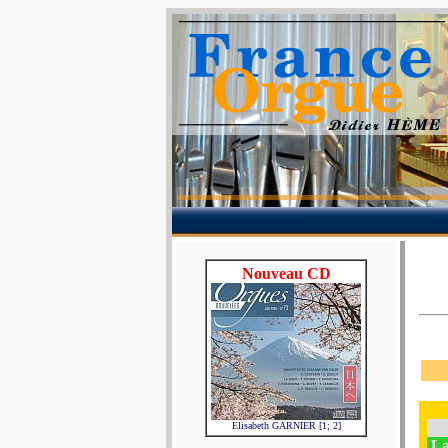
Nouveau CD
Elisabeth GARNIER [1; 2]
La