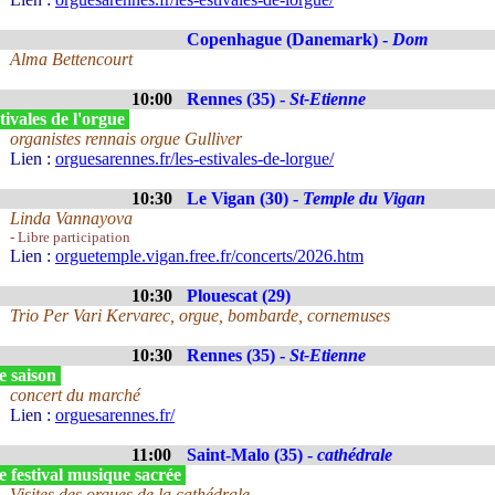
Copenhague (Danemark) -
Dom
Alma Bettencourt
10:00
Rennes (35) -
St-Etienne
ivales de l'orgue
organistes rennais orgue Gulliver
Lien :
orguesarennes.fr/les-estivales-de-lorgue/
10:30
Le Vigan (30) -
Temple du Vigan
Linda Vannayova
- Libre participation
Lien :
orguetemple.vigan.free.fr/concerts/2026.htm
10:30
Plouescat (29)
Trio Per Vari Kervarec, orgue, bombarde, cornemuses
10:30
Rennes (35) -
St-Etienne
e saison
concert du marché
Lien :
orguesarennes.fr/
11:00
Saint-Malo (35) -
cathédrale
 festival musique sacrée
Visites des orgues de la cathédrale