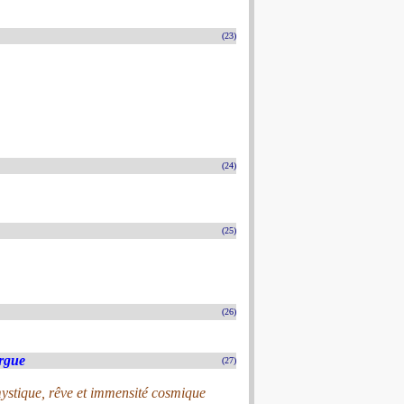
(23)
(24)
(25)
(26)
rgue
(27)
mystique, rêve et immensité cosmique