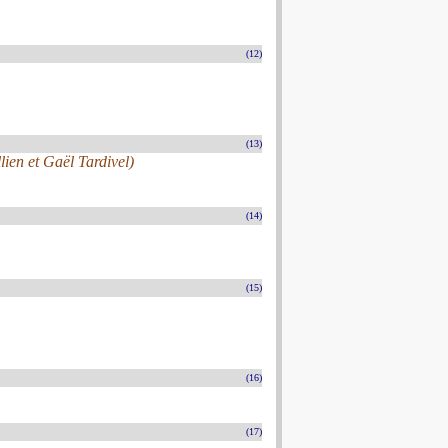
(12)
(13)
lien et Gaël Tardivel)
(14)
(15)
(16)
(17)