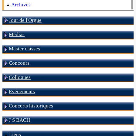
Archives
Jour de l'Orgue
Médias
Master classes
Concours
Colloques
Evénements
Concerts historiques
J S BACH
Liens