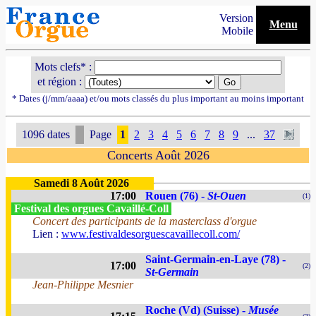
Version
Menu
Mobile
Mots clefs* :
et région :
* Dates (j/mm/aaaa) et/ou mots classés du plus important au moins important
1096 dates
Page
1
2
3
4
5
6
7
8
9
...
37
Concerts Août 2026
Samedi 8 Août 2026
17:00
Rouen (76) -
St-Ouen
(1)
Festival des orgues Cavaillé-Coll
Concert des participants de la masterclass d'orgue
Lien :
www.festivaldesorguescavaillecoll.com/
Saint-Germain-en-Laye (78) -
17:00
(2)
St-Germain
Jean-Philippe Mesnier
Roche (Vd) (Suisse) -
Musée