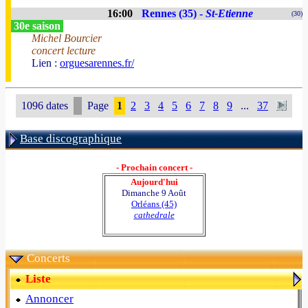
16:00
Rennes (35) -
St-Etienne
(30)
30e saison
Michel Bourcier
concert lecture
Lien :
orguesarennes.fr/
1096 dates
Page
1
2
3
4
5
6
7
8
9
...
37
Base discographique
- Prochain concert -
Aujourd'hui
Dimanche 9 Août
Orléans (45)
cathedrale
Concerts
Liste
Annoncer