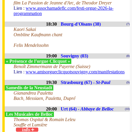
film La Passion de Jeanne d'Arc, de Theodor Dreyer
Lien :
www.assochamadeflc.com/festi-orgue-2026-la-
programmation
18:30
Bourg-d'Oisans (38)
(7)
Kaori Sakai
Ombline Kaufmann chant
Felix Mendelssohn
19:00
Souvigny (03)
(8)
« Présence de l’orgue Clicquot »
Benoît Zimmermann de Payerne (Suisse)
Lien :
www.amisorgueclicquotsouvigny.com/manifestations
19:30
Strasbourg (67) -
St-Paul
(9)
Samedis de la Neustadt
Gianandrea Pauletta
Bach, Messiaen, Pauletta, Dupré
20:00
Urt (64) -
Abbaye de Belloc
(10)
Les Musicales de Belloc
Thomas Ospital & Romain Leleu
Souffle et Lumière