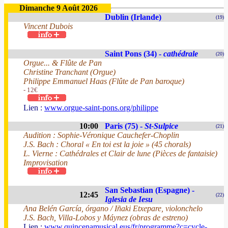
Dimanche 9 Août 2026
Dublin (Irlande)
(19)
Vincent Dubois
Saint Pons (34) -
cathédrale
(20)
Orgue... & Flûte de Pan
Christine Tranchant (Orgue)
Philippe Emmanuel Haas (Flûte de Pan baroque)
- 12€
Lien :
www.orgue-saint-pons.org/philippe
10:00
Paris (75) -
St-Sulpice
(21)
Audition : Sophie-Véronique Cauchefer-Choplin
J.S. Bach : Choral « En toi est la joie » (45 chorals)
L. Vierne : Cathédrales et Clair de lune (Pièces de fantaisie)
Improvisation
San Sebastian (Espagne) -
12:45
(22)
Iglesia de Iesu
Ana Belén García, órgano / Iñaki Etxepare, violonchelo
J.S. Bach, Villa-Lobos y Máynez (obras de estreno)
Lien :
www.quincenamusical.eus/fr/programme?c=cycle-