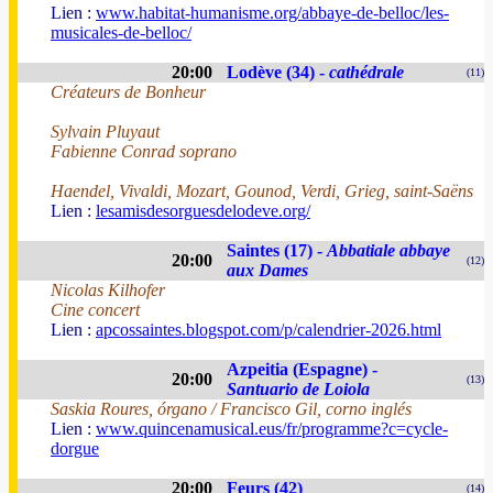
Lien :
www.habitat-humanisme.org/abbaye-de-belloc/les-
musicales-de-belloc/
20:00
Lodève (34) -
cathédrale
(11)
Créateurs de Bonheur
Sylvain Pluyaut
Fabienne Conrad soprano
Haendel, Vivaldi, Mozart, Gounod, Verdi, Grieg, saint-Saëns
Lien :
lesamisdesorguesdelodeve.org/
Saintes (17) -
Abbatiale abbaye
20:00
(12)
aux Dames
Nicolas Kilhofer
Cine concert
Lien :
apcossaintes.blogspot.com/p/calendrier-2026.html
Azpeitia (Espagne) -
20:00
(13)
Santuario de Loiola
Saskia Roures, órgano / Francisco Gil, corno inglés
Lien :
www.quincenamusical.eus/fr/programme?c=cycle-
dorgue
20:00
Feurs (42)
(14)