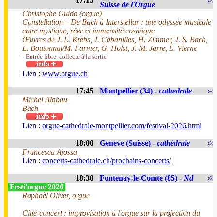
17:15
(3)
Suisse de l'Orgue
Christophe Guida (orgue)
Constellation – De Bach à Interstellar : une odyssée musicale
entre mystique, rêve et immensité cosmique
Œuvres de J. L. Krebs, J. Cabanilles, H. Zimmer, J. S. Bach,
L. Boutonnat/M. Farmer, G, Holst, J.-M. Jarre, L. Vierne
- Entrée libre, collecte à la sortie
Lien :
www.orgue.ch
17:45
Montpellier (34) -
cathedrale
(4)
Michel Alabau
Bach
Lien :
orgue-cathedrale-montpellier.com/festival-2026.html
18:00
Geneve (Suisse) -
cathédrale
(5)
Francesca Ajossa
Lien :
concerts-cathedrale.ch/prochains-concerts/
18:30
Fontenay-le-Comte (85) -
Nd
(6)
Festi'orgue 2026
Raphaël Oliver, orgue
Ciné-concert : improvisation à l'orgue sur la projection du