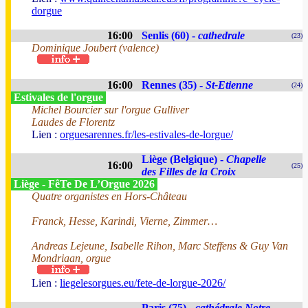
dorgue
16:00
Senlis (60) -
cathedrale
(23)
Dominique Joubert (valence)
16:00
Rennes (35) -
St-Etienne
(24)
Estivales de l'orgue
Michel Bourcier sur l'orgue Gulliver
Laudes de Florentz
Lien :
orguesarennes.fr/les-estivales-de-lorgue/
Liège (Belgique) -
Chapelle
16:00
(25)
des Filles de la Croix
Liège - FêTe De L’Orgue 2026
Quatre organistes en Hors-Château
Franck, Hesse, Karindi, Vierne, Zimmer…
Andreas Lejeune, Isabelle Rihon, Marc Steffens & Guy Van
Mondriaan, orgue
Lien :
liegelesorgues.eu/fete-de-lorgue-2026/
Paris (75) -
cathédrale Notre-