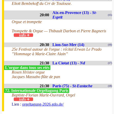
Eliott Bembekoff du Crr de Toulouse.
Aix-en-Provence (13) -
St-
20:00
(15)
Esprit
Orgue et trompette
Trompette & Orgue — Thibault Darbon et Pierre Bagneris
20:30
Lion-Sur-Mer (14)
(16)
25e Festival autour de l'orgue : récital Erwan Le Prado
”Hommage à Marie-Claire Alain”
21:30
La Ciotat (13) -
Nd
(17)
L'orgue dans tous ses etés
Rosen Hristov orgue
Jacques Massabo flûte de pan
21:30
Paris (75) -
St-Eustache
(18)
72. Internationale Orgeltagung Paris
Baptiste-Florian Marle-Ouvrard, Orgel
Lien :
orgeltagung-2026.gdo.de/