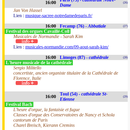
16:00
(26)
Dame
Jan Von Hassel
Lien :
musique-sacree-notredamedeparis.fr/
16:00
Fecamp (76) -
Abbatiale
(27)
Festival des orgues Cavaillé-Coll
Musicales de Normandie - Sarah Kim
Lien :
musicales-normandie.com/09-aout-sarah-kim/
16:00
Limoges (87) -
cathédrale
(28)
L'heure musicale de la cathédrale
Sergio Militello
concertiste, ancien organiste titulaire de la Cathédrale de
Florence, Italie
Toul (54) -
cathédrale St-
16:00
(29)
Etienne
Festival Bach
L'heure d'orgue, la fantaisie et fugue
Classes d'orgue des Conservatoires de Nancy et Schola
cantorum de Paris
Charel Breisch, Kierann Cremins