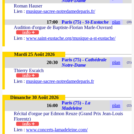
Notre-Dame
Roman Hauser
Lien :
musique-sacree-notredamedeparis.fr/
17:00
Paris (75) -
St-Eustache
plan
(20)
Audition d'orgue de Baptiste-Florian Marle-Ouvrard
Lien :
www.saint-eustache.org/musique-a-st-eustache/
Mardi 25 Août 2026
Paris (75) -
Cathédrale
20:30
plan
(21)
Notre-Dame
Thierry Escaich
Lien :
musique-sacree-notredamedeparis.fr
Dimanche 30 Août 2026
Paris (75) -
La
16:00
plan
(22)
Madeleine
Récital d'orgue par Edmon Reuze (Grand Prix Jean-Louis
Florentz)
Lien :
www.concerts-lamadeleine.com/