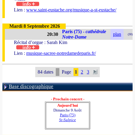
Lien :
www.saint-eustache.org/musique-a-st-eustache/
Mardi 8 Septembre 2026
Paris (75) -
cathédrale
20:30
plan
(30)
Notre-Dame
Récital d’orgue : Sarah Kim
Lien :
musique-sacree-notredamedeparis.fr/
84 dates
Page
1
2
3
Base discographique
- Prochain concert -
Aujourd'hui
Dimanche 9 Août
Paris (75)
St-Sulpice