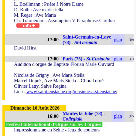
L. Boëllmann : Prière à Notre Dame
D. Roth : Ave maris stella
M. Reger : Ave Maria
Ch. Tournemire : Assomption V Paraphrase-Carillon
Saint-Germain-en-Laye
17:00
plan
(10)
(78) -
St-Germain
David Hirst
17:00
Paris (75) -
St-Eustache
plan
(11)
Audition d'orgue de Baptiste-Florian Marle-Ouvrard
Nicolas de Grigny , Ave Maris Stella
Marcel Dupré , Ave Maris Stella – Choral orné
Olivier Latry, Salve Regina
Lien :
www.saint-eustache.org/musique-a-st-eustache/
Dimanche 16 Août 2026
Mantes la Jolie (78) -
16:00
plan
(12)
Collegiale
Festival International d'Orgue sur les 3 orgues
Impressionnisme en Seine - Jeux de couleurs