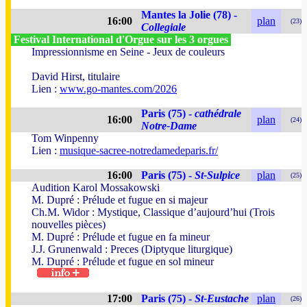
Mantes la Jolie (78) -
16:00
plan
(23)
Collegiale
Festival International d'Orgue sur les 3 orgues
Impressionnisme en Seine - Jeux de couleurs
David Hirst, titulaire
Lien :
www.go-mantes.com/2026
Paris (75) -
cathédrale
16:00
plan
(24)
Notre-Dame
Tom Winpenny
Lien :
musique-sacree-notredamedeparis.fr/
16:00
Paris (75) -
St-Sulpice
plan
(25)
Audition Karol Mossakowski
M. Dupré : Prélude et fugue en si majeur
Ch.M. Widor : Mystique, Classique d’aujourd’hui (Trois
nouvelles pièces)
M. Dupré : Prélude et fugue en fa mineur
J.J. Grunenwald : Preces (Diptyque liturgique)
M. Dupré : Prélude et fugue en sol mineur
17:00
Paris (75) -
St-Eustache
plan
(26)