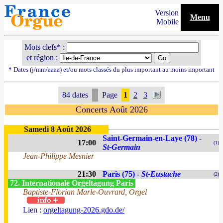
Version
Menu
Mobile
Mots clefs* :
et région :
* Dates (j/mm/aaaa) et/ou mots classés du plus important au moins important
84 dates
Page
1
2
3
Concerts Août 2026
Samedi 8 Août 2026
Saint-Germain-en-Laye (78) -
17:00
(1)
St-Germain
Jean-Philippe Mesnier
21:30
Paris (75) -
St-Eustache
(2)
72. Internationale Orgeltagung Paris
Baptiste-Florian Marle-Ouvrard, Orgel
Lien :
orgeltagung-2026.gdo.de/