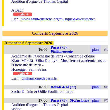
Audition d'orgue de Thomas Ospital
Js Bach
Lien :
www.saint-eustache.org/musique-a-st-eustache/
Concerts Septembre 2026
Dimanche 6 Septembre 2026
Paris (75) -
16:00
plan
(27)
Philharmonie
Académie de l’Orchestre de Paris - Concert de clôture
Klaus Mäkelä - Olha Dondyk - Musiciens et académiciens de
l'Orchestre de Paris -
Honegger, Saint-Saëns
Lien :
philharmoniedeparis.fr/
16:30
Bois-le-Roi (77)
plan
(28)
Sacha Dhénin & Odile Foulliaron harpe
17:00
Paris (75) -
St-Eustache
plan
(29)
Audition d'orgue de Thomas Ospital
Widor