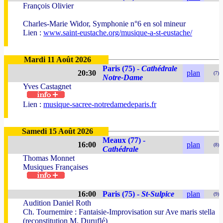
François Olivier
Charles-Marie Widor, Symphonie n°6 en sol mineur
Lien :
www.saint-eustache.org/musique-a-st-eustache/
Mardi 11 Août 2026
Paris (75) -
Cathédrale
20:30
plan
(7)
Notre-Dame
Yves Castagnet
Lien :
musique-sacree-notredamedeparis.fr
Samedi 15 Août 2026
Meaux (77) -
16:00
plan
(8)
Cathédrale
Thomas Monnet
Musiques Françaises
16:00
Paris (75) -
St-Sulpice
plan
(9)
Audition Daniel Roth
Ch. Tournemire : Fantaisie-Improvisation sur Ave maris stella
(reconstitution M. Duruflé)