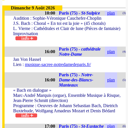
Dimanche 9 Août 2026
10:00
Paris (75) -
St-Sulpice
plan
(3)
Audition : Sophie-Véronique Cauchefer-Choplin
J.S. Bach : Choral « En toi est la joie » (45 chorals)
L. Vierne : Cathédrales et Clair de lune (Pièces de fantaisie)
Improvisation
Paris (75) -
cathédrale
16:00
plan
(4)
Notre-Dame
Jan Von Hassel
Lien :
musique-sacree-notredamedeparis.fr/
Paris (75) -
Notre-
16:00
Dame-des-Blancs-
plan
(5)
Manteaux
« Bach en dialogue »
Marc-André Marquis (orgue), Ensemble Musique à Risque,
Jean-Pierre Schmitt (direction)
Programme : Oeuvres de Johann Sebastian Bach, Dietrich
Buxtehude, Wolfgang Amadeus Mozart et Denis Bédard
17:00
Paris (75) -
St-Eustache
plan
(6)