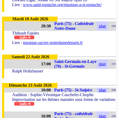
Lien :
www.saint-eustache.org/musique-a-st-eustache/
Mardi 18 Août 2026
Paris (75) -
Cathédrale
20:30
plan
(16)
Notre-Dame
Thibault Fajoles
Lien :
musique-sacree-notredamedeparis.fr
Samedi 22 Août 2026
Saint-Germain-en-Laye
17:00
plan
(17)
(78) -
St-Germain
Ralph Holtzhauser
Dimanche 23 Août 2026
10:00
Paris (75) -
St-Sulpice
plan
(18)
Audition : Sophie-Véronique Cauchefer-Choplin
Improvisation sur les thèmes mariales sous forme de variations
Paris (75) -
cathédrale
16:00
plan
(19)