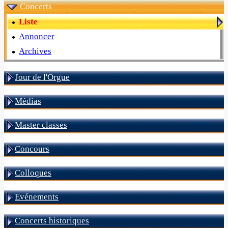
Concerts
Liste
Annoncer
Archives
Jour de l'Orgue
Médias
Master classes
Concours
Colloques
Evénements
Concerts historiques