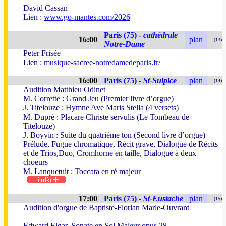
David Cassan
Lien :
www.go-mantes.com/2026
Paris (75) -
cathédrale
16:00
plan
(13)
Notre-Dame
Peter Frisée
Lien :
musique-sacree-notredamedeparis.fr/
16:00
Paris (75) -
St-Sulpice
plan
(14)
Audition Matthieu Odinet
M. Corrette : Grand Jeu (Premier livre d’orgue)
J. Titelouze : Hymne Ave Maris Stella (4 versets)
M. Dupré : Placare Christe servulis (Le Tombeau de
Titelouze)
J. Boyvin : Suite du quatrième ton (Second livre d’orgue)
Prélude, Fugue chromatique, Récit grave, Dialogue de Récits
et de Trios,Duo, Cromhorne en taille, Dialogue à deux
choeurs
M. Lanquetuit : Toccata en ré majeur
17:00
Paris (75) -
St-Eustache
plan
(15)
Audition d'orgue de Baptiste-Florian Marle-Ouvrard
Edward Elgar, Sonate en Sol Majeur opus 28