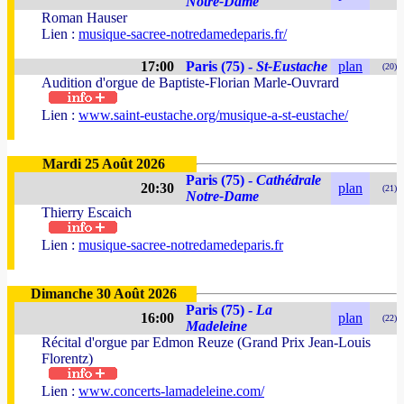
Notre-Dame
Roman Hauser
Lien :
musique-sacree-notredamedeparis.fr/
17:00
Paris (75) -
St-Eustache
plan
(20)
Audition d'orgue de Baptiste-Florian Marle-Ouvrard
Lien :
www.saint-eustache.org/musique-a-st-eustache/
Mardi 25 Août 2026
Paris (75) -
Cathédrale
20:30
plan
(21)
Notre-Dame
Thierry Escaich
Lien :
musique-sacree-notredamedeparis.fr
Dimanche 30 Août 2026
Paris (75) -
La
16:00
plan
(22)
Madeleine
Récital d'orgue par Edmon Reuze (Grand Prix Jean-Louis
Florentz)
Lien :
www.concerts-lamadeleine.com/