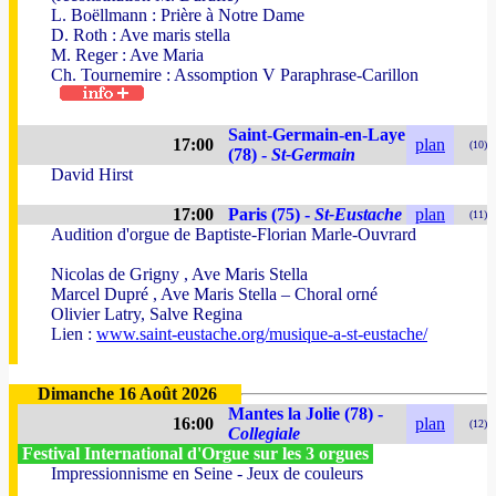
L. Boëllmann : Prière à Notre Dame
D. Roth : Ave maris stella
M. Reger : Ave Maria
Ch. Tournemire : Assomption V Paraphrase-Carillon
Saint-Germain-en-Laye
17:00
plan
(10)
(78) -
St-Germain
David Hirst
17:00
Paris (75) -
St-Eustache
plan
(11)
Audition d'orgue de Baptiste-Florian Marle-Ouvrard
Nicolas de Grigny , Ave Maris Stella
Marcel Dupré , Ave Maris Stella – Choral orné
Olivier Latry, Salve Regina
Lien :
www.saint-eustache.org/musique-a-st-eustache/
Dimanche 16 Août 2026
Mantes la Jolie (78) -
16:00
plan
(12)
Collegiale
Festival International d'Orgue sur les 3 orgues
Impressionnisme en Seine - Jeux de couleurs