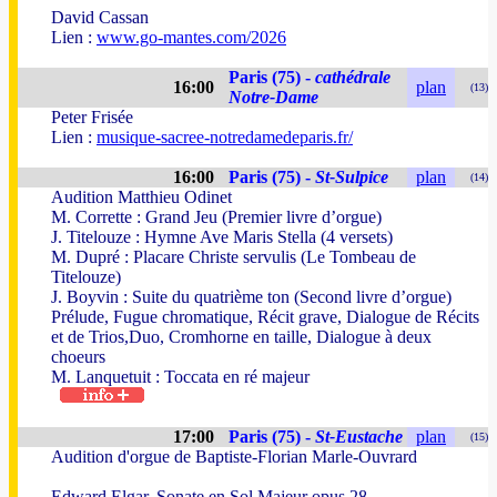
David Cassan
Lien :
www.go-mantes.com/2026
Paris (75) -
cathédrale
16:00
plan
(13)
Notre-Dame
Peter Frisée
Lien :
musique-sacree-notredamedeparis.fr/
16:00
Paris (75) -
St-Sulpice
plan
(14)
Audition Matthieu Odinet
M. Corrette : Grand Jeu (Premier livre d’orgue)
J. Titelouze : Hymne Ave Maris Stella (4 versets)
M. Dupré : Placare Christe servulis (Le Tombeau de
Titelouze)
J. Boyvin : Suite du quatrième ton (Second livre d’orgue)
Prélude, Fugue chromatique, Récit grave, Dialogue de Récits
et de Trios,Duo, Cromhorne en taille, Dialogue à deux
choeurs
M. Lanquetuit : Toccata en ré majeur
17:00
Paris (75) -
St-Eustache
plan
(15)
Audition d'orgue de Baptiste-Florian Marle-Ouvrard
Edward Elgar, Sonate en Sol Majeur opus 28