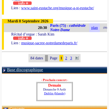
Lien :
www.saint-eustache.org/musique-a-st-eustache/
Mardi 8 Septembre 2026
Paris (75) -
cathédrale
20:30
plan
(30)
Notre-Dame
Récital d’orgue : Sarah Kim
Lien :
musique-sacree-notredamedeparis.fr/
84 dates
Page
1
2
3
Base discographique
- Prochain concert -
Demain
Dimanche 9 Août
Dublin (Irlande)
Concerts