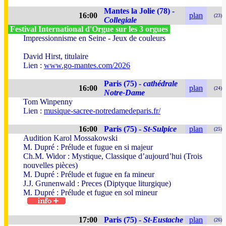
Mantes la Jolie (78) -
16:00
plan
(23)
Collegiale
Festival International d'Orgue sur les 3 orgues
Impressionnisme en Seine - Jeux de couleurs
David Hirst, titulaire
Lien :
www.go-mantes.com/2026
Paris (75) -
cathédrale
16:00
plan
(24)
Notre-Dame
Tom Winpenny
Lien :
musique-sacree-notredamedeparis.fr/
16:00
Paris (75) -
St-Sulpice
plan
(25)
Audition Karol Mossakowski
M. Dupré : Prélude et fugue en si majeur
Ch.M. Widor : Mystique, Classique d’aujourd’hui (Trois
nouvelles pièces)
M. Dupré : Prélude et fugue en fa mineur
J.J. Grunenwald : Preces (Diptyque liturgique)
M. Dupré : Prélude et fugue en sol mineur
17:00
Paris (75) -
St-Eustache
plan
(26)