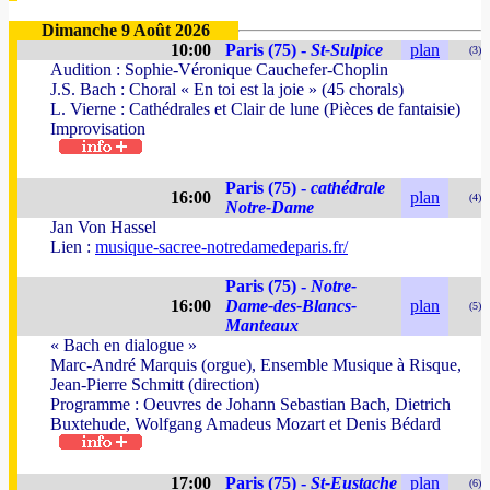
Dimanche 9 Août 2026
10:00
Paris (75) -
St-Sulpice
plan
(3)
Audition : Sophie-Véronique Cauchefer-Choplin
J.S. Bach : Choral « En toi est la joie » (45 chorals)
L. Vierne : Cathédrales et Clair de lune (Pièces de fantaisie)
Improvisation
Paris (75) -
cathédrale
16:00
plan
(4)
Notre-Dame
Jan Von Hassel
Lien :
musique-sacree-notredamedeparis.fr/
Paris (75) -
Notre-
16:00
Dame-des-Blancs-
plan
(5)
Manteaux
« Bach en dialogue »
Marc-André Marquis (orgue), Ensemble Musique à Risque,
Jean-Pierre Schmitt (direction)
Programme : Oeuvres de Johann Sebastian Bach, Dietrich
Buxtehude, Wolfgang Amadeus Mozart et Denis Bédard
17:00
Paris (75) -
St-Eustache
plan
(6)