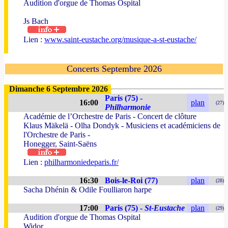
Audition d'orgue de Thomas Ospital
Js Bach
Lien :
www.saint-eustache.org/musique-a-st-eustache/
Concerts Septembre 2026
Dimanche 6 Septembre 2026
Paris (75) -
16:00
plan
(27)
Philharmonie
Académie de l’Orchestre de Paris - Concert de clôture
Klaus Mäkelä - Olha Dondyk - Musiciens et académiciens de
l'Orchestre de Paris -
Honegger, Saint-Saëns
Lien :
philharmoniedeparis.fr/
16:30
Bois-le-Roi (77)
plan
(28)
Sacha Dhénin & Odile Foulliaron harpe
17:00
Paris (75) -
St-Eustache
plan
(29)
Audition d'orgue de Thomas Ospital
Widor