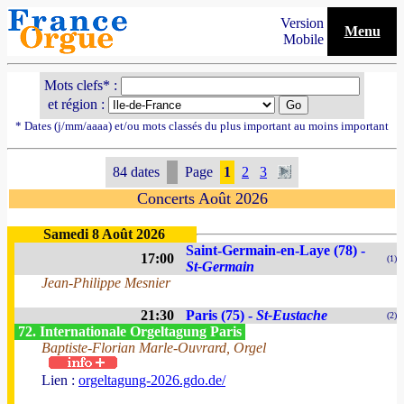
Version
Menu
Mobile
Mots clefs* :
et région :
* Dates (j/mm/aaaa) et/ou mots classés du plus important au moins important
84 dates
Page
1
2
3
Concerts Août 2026
Samedi 8 Août 2026
Saint-Germain-en-Laye (78) -
17:00
(1)
St-Germain
Jean-Philippe Mesnier
21:30
Paris (75) -
St-Eustache
(2)
72. Internationale Orgeltagung Paris
Baptiste-Florian Marle-Ouvrard, Orgel
Lien :
orgeltagung-2026.gdo.de/