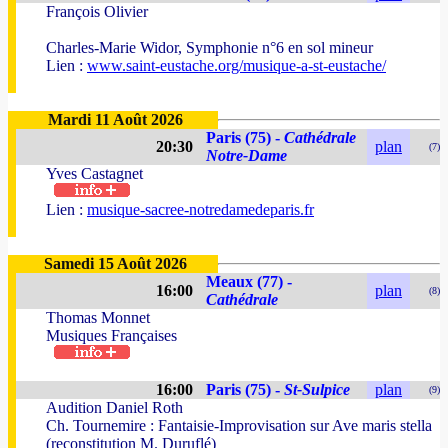
François Olivier
Charles-Marie Widor, Symphonie n°6 en sol mineur
Lien :
www.saint-eustache.org/musique-a-st-eustache/
Mardi 11 Août 2026
Paris (75) -
Cathédrale
20:30
plan
(7)
Notre-Dame
Yves Castagnet
Lien :
musique-sacree-notredamedeparis.fr
Samedi 15 Août 2026
Meaux (77) -
16:00
plan
(8)
Cathédrale
Thomas Monnet
Musiques Françaises
16:00
Paris (75) -
St-Sulpice
plan
(9)
Audition Daniel Roth
Ch. Tournemire : Fantaisie-Improvisation sur Ave maris stella
(reconstitution M. Duruflé)