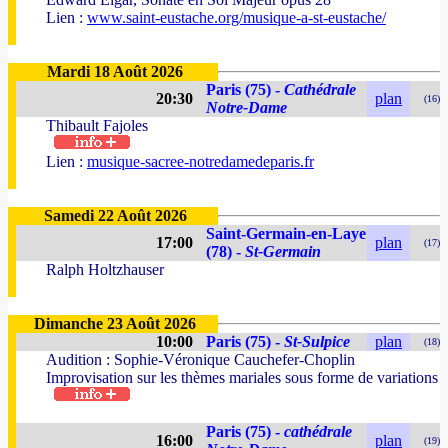
Lien :
www.saint-eustache.org/musique-a-st-eustache/
Mardi 18 Août 2026
Paris (75) -
Cathédrale
20:30
plan
(16)
Notre-Dame
Thibault Fajoles
Lien :
musique-sacree-notredamedeparis.fr
Samedi 22 Août 2026
Saint-Germain-en-Laye
17:00
plan
(17)
(78) -
St-Germain
Ralph Holtzhauser
Dimanche 23 Août 2026
10:00
Paris (75) -
St-Sulpice
plan
(18)
Audition : Sophie-Véronique Cauchefer-Choplin
Improvisation sur les thèmes mariales sous forme de variations
Paris (75) -
cathédrale
16:00
plan
(19)