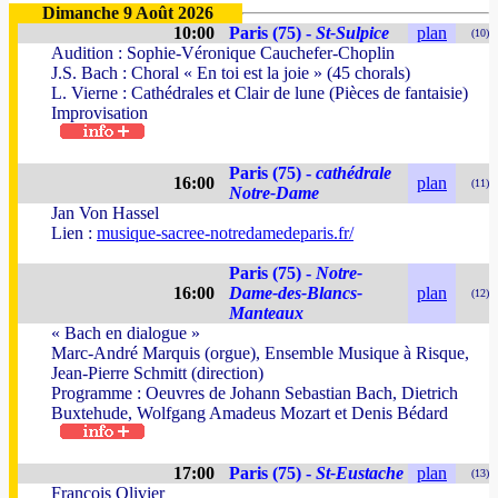
Dimanche 9 Août 2026
10:00
Paris (75) -
St-Sulpice
plan
(10)
Audition : Sophie-Véronique Cauchefer-Choplin
J.S. Bach : Choral « En toi est la joie » (45 chorals)
L. Vierne : Cathédrales et Clair de lune (Pièces de fantaisie)
Improvisation
Paris (75) -
cathédrale
16:00
plan
(11)
Notre-Dame
Jan Von Hassel
Lien :
musique-sacree-notredamedeparis.fr/
Paris (75) -
Notre-
16:00
Dame-des-Blancs-
plan
(12)
Manteaux
« Bach en dialogue »
Marc-André Marquis (orgue), Ensemble Musique à Risque,
Jean-Pierre Schmitt (direction)
Programme : Oeuvres de Johann Sebastian Bach, Dietrich
Buxtehude, Wolfgang Amadeus Mozart et Denis Bédard
17:00
Paris (75) -
St-Eustache
plan
(13)
François Olivier