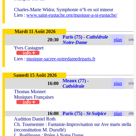
Charles-Marie Widor, Symphonie n°6 en sol mineur
Lien :
www.saint-eustache.org/musique-a-st-eustache/
Mardi 11 Août 2026
Paris (75) -
Cathédrale
20:30
plan
(14)
Notre-Dame
Yves Castagnet
Lien :
musique-sacree-notredamedeparis.fr
Samedi 15 Août 2026
Meaux (77) -
16:00
plan
(15)
Cathédrale
Thomas Monnet
Musiques Françaises
16:00
Paris (75) -
St-Sulpice
plan
(16)
Audition Daniel Roth
Ch. Tournemire : Fantaisie-Improvisation sur Ave maris stella
(reconstitution M. Duruflé)
L. Boëllmann : Prière à Notre Dame