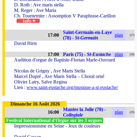
D. Roth : Ave maris stella
M. Reger : Ave Maria
Ch. Tournemire : Assomption V Paraphrase-Carillon
Saint-Germain-en-Laye
17:00
plan
(17)
(78) -
St-Germain
David Hirst
17:00
Paris (75) -
St-Eustache
plan
(18)
Audition d'orgue de Baptiste-Florian Marle-Ouvrard
Nicolas de Grigny , Ave Maris Stella
Marcel Dupré , Ave Maris Stella – Choral orné
Olivier Latry, Salve Regina
Lien :
www.saint-eustache.org/musique-a-st-eustache/
Dimanche 16 Août 2026
Mantes la Jolie (78) -
16:00
plan
(19)
Collegiale
Festival International d'Orgue sur les 3 orgues
Impressionnisme en Seine - Jeux de couleurs
David Cassan