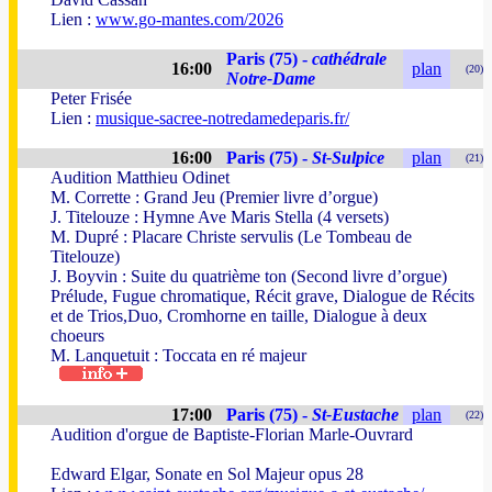
Lien :
www.go-mantes.com/2026
Paris (75) -
cathédrale
16:00
plan
(20)
Notre-Dame
Peter Frisée
Lien :
musique-sacree-notredamedeparis.fr/
16:00
Paris (75) -
St-Sulpice
plan
(21)
Audition Matthieu Odinet
M. Corrette : Grand Jeu (Premier livre d’orgue)
J. Titelouze : Hymne Ave Maris Stella (4 versets)
M. Dupré : Placare Christe servulis (Le Tombeau de
Titelouze)
J. Boyvin : Suite du quatrième ton (Second livre d’orgue)
Prélude, Fugue chromatique, Récit grave, Dialogue de Récits
et de Trios,Duo, Cromhorne en taille, Dialogue à deux
choeurs
M. Lanquetuit : Toccata en ré majeur
17:00
Paris (75) -
St-Eustache
plan
(22)
Audition d'orgue de Baptiste-Florian Marle-Ouvrard
Edward Elgar, Sonate en Sol Majeur opus 28