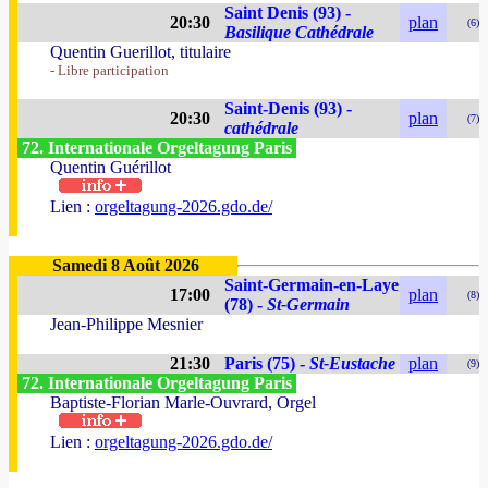
Saint Denis (93) -
20:30
plan
(6)
Basilique Cathédrale
Quentin Guerillot, titulaire
- Libre participation
Saint-Denis (93) -
20:30
plan
(7)
cathédrale
72. Internationale Orgeltagung Paris
Quentin Guérillot
Lien :
orgeltagung-2026.gdo.de/
Samedi 8 Août 2026
Saint-Germain-en-Laye
17:00
plan
(8)
(78) -
St-Germain
Jean-Philippe Mesnier
21:30
Paris (75) -
St-Eustache
plan
(9)
72. Internationale Orgeltagung Paris
Baptiste-Florian Marle-Ouvrard, Orgel
Lien :
orgeltagung-2026.gdo.de/