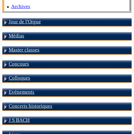
Archives
Jour de l'Orgue
Médias
Master classes
Concours
Colloques
Evénements
Concerts historiques
J S BACH