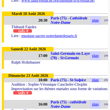
Lien :
www.saint-eustache.org/musique-a-st-eustache/
Mardi 18 Août 2026
Paris (75) -
Cathédrale
20:30
plan
(23)
Notre-Dame
Thibault Fajoles
Lien :
musique-sacree-notredamedeparis.fr
Samedi 22 Août 2026
Saint-Germain-en-Laye
17:00
plan
(24)
(78) -
St-Germain
Ralph Holtzhauser
Dimanche 23 Août 2026
10:00
Paris (75) -
St-Sulpice
plan
(25)
Audition : Sophie-Véronique Cauchefer-Choplin
Improvisation sur les thèmes mariales sous forme de variations
Paris (75) -
cathédrale
16:00
plan
(26)
Notre-Dame