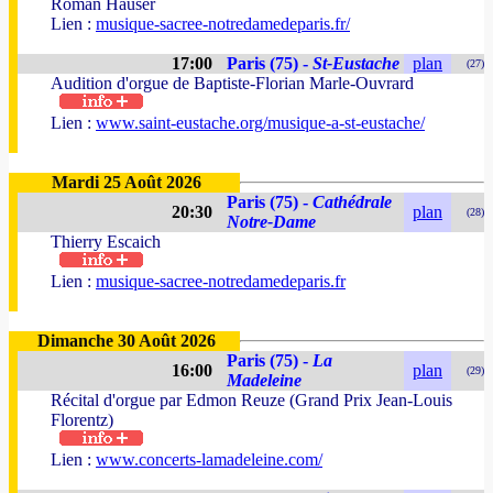
Roman Hauser
Lien :
musique-sacree-notredamedeparis.fr/
17:00
Paris (75) -
St-Eustache
plan
(27)
Audition d'orgue de Baptiste-Florian Marle-Ouvrard
Lien :
www.saint-eustache.org/musique-a-st-eustache/
Mardi 25 Août 2026
Paris (75) -
Cathédrale
20:30
plan
(28)
Notre-Dame
Thierry Escaich
Lien :
musique-sacree-notredamedeparis.fr
Dimanche 30 Août 2026
Paris (75) -
La
16:00
plan
(29)
Madeleine
Récital d'orgue par Edmon Reuze (Grand Prix Jean-Louis
Florentz)
Lien :
www.concerts-lamadeleine.com/