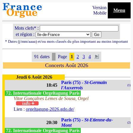
Version
Menu
Mobile
Mots clefs* :
et région :
* Dates (j/mm/aaaa) et/ou mots classés du plus important au moins important
91 dates
Page
1
2
3
4
Concerts Août 2026
Jeudi 6 Août 2026
Paris (75) -
St-Germain
18:45
(1)
l'Auxerrois
72. Internationale Orgeltagung Paris
Vitor Gonçalves Lemes de Sousa, Orgel
Lien :
orgeltagung-2026.gdo.de/
Paris (75) -
St-Etienne-du-
20:30
(2)
Mont
72. Internationale Orgeltagung Paris