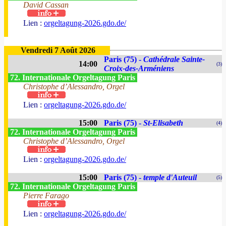
David Cassan
Lien :
orgeltagung-2026.gdo.de/
Vendredi 7 Août 2026
Paris (75) -
Cathédrale Sainte-
14:00
(3)
Croix-des-Arméniens
72. Internationale Orgeltagung Paris
Christophe d’Alessandro, Orgel
Lien :
orgeltagung-2026.gdo.de/
15:00
Paris (75) -
St-Elisabeth
(4)
72. Internationale Orgeltagung Paris
Christophe d’Alessandro, Orgel
Lien :
orgeltagung-2026.gdo.de/
15:00
Paris (75) -
temple d'Auteuil
(5)
72. Internationale Orgeltagung Paris
Pierre Farago
Lien :
orgeltagung-2026.gdo.de/