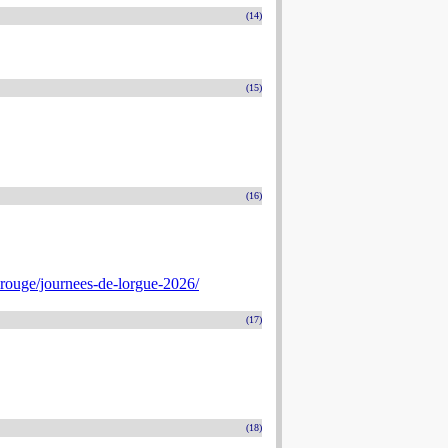
(14)
(15)
(16)
rouge/journees-de-lorgue-2026/
(17)
(18)