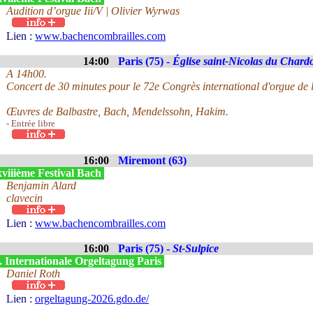
Audition d’orgue Iii/V | Olivier Wyrwas
Lien :
www.bachencombrailles.com
14:00
Paris (75) -
Église saint-Nicolas du Chard
A 14h00.
Concert de 30 minutes pour le 72e Congrès international d'orgue de l
Œuvres de Balbastre, Bach, Mendelssohn, Hakim.
- Entrée libre
16:00
Miremont (63)
viiième Festival Bach
Benjamin Alard
clavecin
Lien :
www.bachencombrailles.com
16:00
Paris (75) -
St-Sulpice
. Internationale Orgeltagung Paris
Daniel Roth
Lien :
orgeltagung-2026.gdo.de/