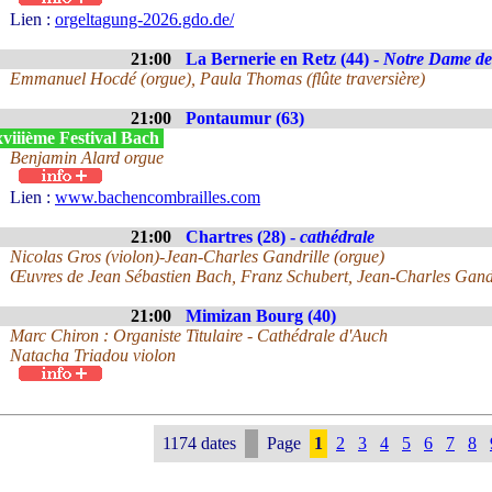
Lien :
orgeltagung-2026.gdo.de/
21:00
La Bernerie en Retz (44) -
Notre Dame de
Emmanuel Hocdé (orgue), Paula Thomas (flûte traversière)
21:00
Pontaumur (63)
viiième Festival Bach
Benjamin Alard orgue
Lien :
www.bachencombrailles.com
21:00
Chartres (28) -
cathédrale
Nicolas Gros (violon)-Jean-Charles Gandrille (orgue)
Œuvres de Jean Sébastien Bach, Franz Schubert, Jean-Charles Gandr
21:00
Mimizan Bourg (40)
Marc Chiron : Organiste Titulaire - Cathédrale d'Auch
Natacha Triadou violon
1174 dates
Page
1
2
3
4
5
6
7
8