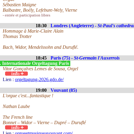
Sébastien Maigne
Balbastre, Boëly, Lefebure-Wely, Vierne
- entrée et participation libres
18:30
Londres (Angleterre) -
St-Paul's cathedra
Hommage à Marie-Claire Alain
Thomas Trotter
Bach, Widor, Mendelssohn and Duruflé.
18:45
Paris (75) -
St-Germain l'Auxerrois
. Internationale Orgeltagung Paris
Vitor Gonçalves Lemes de Sousa, Orgel
Lien :
orgeltagung-2026.gdo.de/
19:00
Vouvant (85)
L'orgue c'est...fantastique !
Nathan Laube
The French line
Bonnet – Widor – Vierne – Dupré – Duruflé
Lien :
orgueetmusiqueavouvant.com/