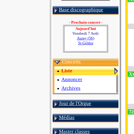
Base discographique
- Prochain concert -
Aujourd'hui
Vendredi 7 Août
Auray (56)
St-Gildas
Concerts
Liste
Xx
Annoncer
Archives
Jour de l'Orgue
72
Médias
Master classes