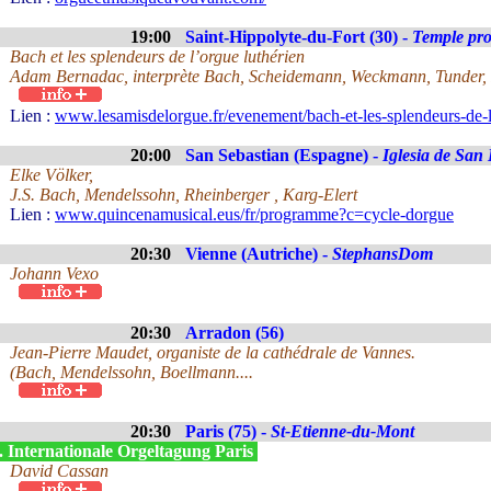
19:00
Saint-Hippolyte-du-Fort (30) -
Temple pro
Bach et les splendeurs de l’orgue luthérien
Adam Bernadac, interprète Bach, Scheidemann, Weckmann, Tunder, F
Lien :
www.lesamisdelorgue.fr/evenement/bach-et-les-splendeurs-de-l
20:00
San Sebastian (Espagne) -
Iglesia de San
Elke Völker,
J.S. Bach, Mendelssohn, Rheinberger , Karg-Elert
Lien :
www.quincenamusical.eus/fr/programme?c=cycle-dorgue
20:30
Vienne (Autriche) -
StephansDom
Johann Vexo
20:30
Arradon (56)
Jean-Pierre Maudet, organiste de la cathédrale de Vannes.
(Bach, Mendelssohn, Boellmann....
20:30
Paris (75) -
St-Etienne-du-Mont
. Internationale Orgeltagung Paris
David Cassan