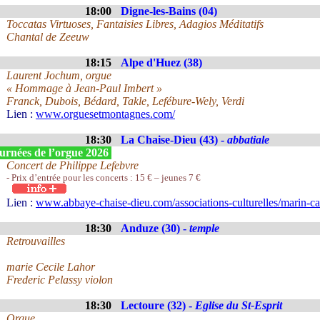
18:00
Digne-les-Bains (04)
Toccatas Virtuoses, Fantaisies Libres, Adagios Méditatifs
Chantal de Zeeuw
18:15
Alpe d'Huez (38)
Laurent Jochum, orgue
« Hommage à Jean-Paul Imbert »
Franck, Dubois, Bédard, Takle, Lefébure-Wely, Verdi
Lien :
www.orguesetmontagnes.com/
18:30
La Chaise-Dieu (43) -
abbatiale
urnées de l’orgue 2026
Concert de Philippe Lefebvre
- Prix d’entrée pour les concerts : 15 € – jeunes 7 €
Lien :
www.abbaye-chaise-dieu.com/associations-culturelles/marin-ca
18:30
Anduze (30) -
temple
Retrouvailles
marie Cecile Lahor
Frederic Pelassy violon
18:30
Lectoure (32) -
Eglise du St-Esprit
Orgue