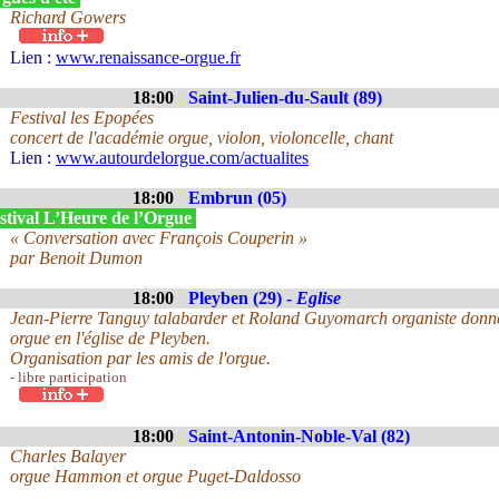
Richard Gowers
Lien :
www.renaissance-orgue.fr
18:00
Saint-Julien-du-Sault (89)
Festival les Epopées
concert de l'académie orgue, violon, violoncelle, chant
Lien :
www.autourdelorgue.com/actualites
18:00
Embrun (05)
stival L’Heure de l’Orgue
« Conversation avec François Couperin »
par Benoit Dumon
18:00
Pleyben (29) -
Eglise
Jean-Pierre Tanguy talabarder et Roland Guyomarch organiste donner
orgue en l'église de Pleyben.
Organisation par les amis de l'orgue.
- libre participation
18:00
Saint-Antonin-Noble-Val (82)
Charles Balayer
orgue Hammon et orgue Puget-Daldosso