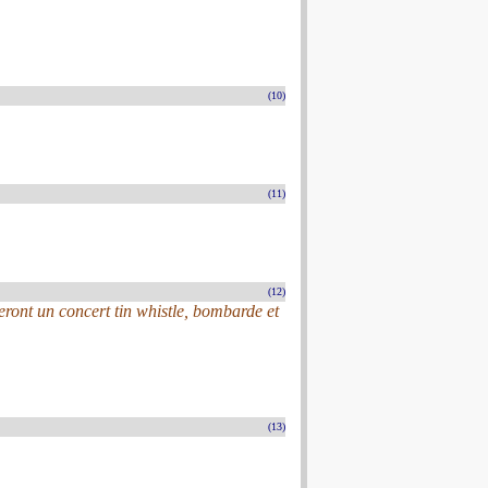
(10)
(11)
(12)
ont un concert tin whistle, bombarde et
(13)