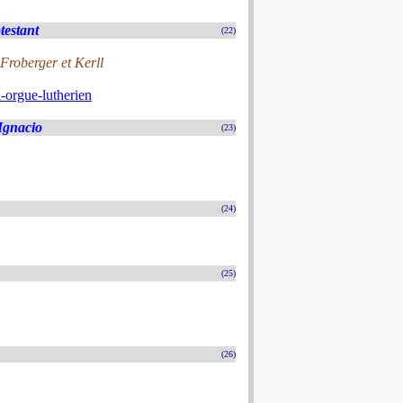
testant
(22)
roberger et Kerll
-orgue-lutherien
 Ignacio
(23)
(24)
(25)
(26)