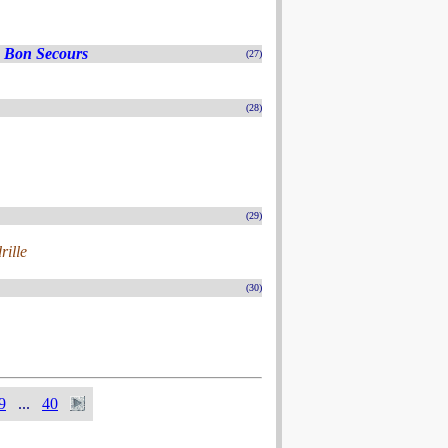
 Bon Secours
(27)
(28)
(29)
ille
(30)
9
...
40