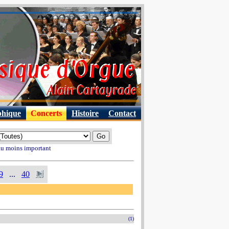
phique
Concerts
Histoire
Contact
 au moins important
9
...
40
(1)