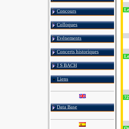
Le
Concours
Colloques
Evénements
Concerts historiques
Le
J S BACH
Liens
72
Data Base
Or