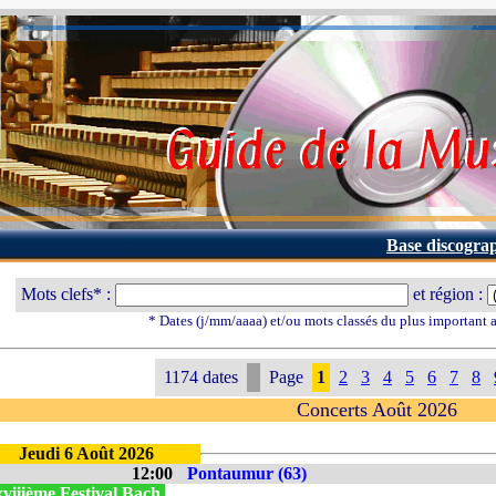
Base discogra
Mots clefs* :
et région :
* Dates (j/mm/aaaa) et/ou mots classés du plus important
1174 dates
Page
1
2
3
4
5
6
7
8
Concerts Août 2026
Jeudi 6 Août 2026
12:00
Pontaumur (63)
viiième Festival Bach