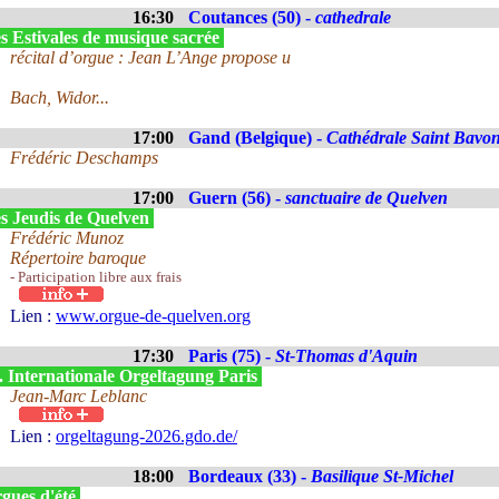
16:30
Coutances (50) -
cathedrale
s Estivales de musique sacrée
récital d’orgue : Jean L’Ange propose u
Bach, Widor...
17:00
Gand (Belgique) -
Cathédrale Saint Bavo
Frédéric Deschamps
17:00
Guern (56) -
sanctuaire de Quelven
s Jeudis de Quelven
Frédéric Munoz
Répertoire baroque
- Participation libre aux frais
Lien :
www.orgue-de-quelven.org
17:30
Paris (75) -
St-Thomas d'Aquin
. Internationale Orgeltagung Paris
Jean-Marc Leblanc
Lien :
orgeltagung-2026.gdo.de/
18:00
Bordeaux (33) -
Basilique St-Michel
gues d'été