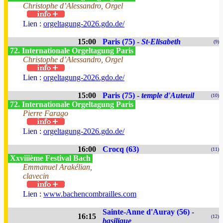
Christophe d’Alessandro, Orgel
Lien :
orgeltagung-2026.gdo.de/
15:00
Paris (75) -
St-Elisabeth
(9)
72. Internationale Orgeltagung Paris
Christophe d’Alessandro, Orgel
Lien :
orgeltagung-2026.gdo.de/
15:00
Paris (75) -
temple d'Auteuil
(10)
72. Internationale Orgeltagung Paris
Pierre Farago
Lien :
orgeltagung-2026.gdo.de/
16:00
Crocq (63)
(11)
Xxviiième Festival Bach
Emmanuel Arakélian,
clavecin
Lien :
www.bachencombrailles.com
Sainte-Anne d'Auray (56) -
16:15
(12)
basilique