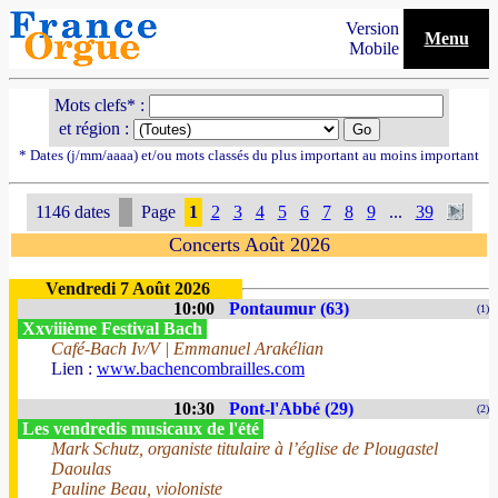
Version
Menu
Mobile
Mots clefs* :
et région :
* Dates (j/mm/aaaa) et/ou mots classés du plus important au moins important
1146 dates
Page
1
2
3
4
5
6
7
8
9
...
39
Concerts Août 2026
Vendredi 7 Août 2026
10:00
Pontaumur (63)
(1)
Xxviiième Festival Bach
Café-Bach Iv/V | Emmanuel Arakélian
Lien :
www.bachencombrailles.com
10:30
Pont-l'Abbé (29)
(2)
Les vendredis musicaux de l'été
Mark Schutz, organiste titulaire à l’église de Plougastel
Daoulas
Pauline Beau, violoniste