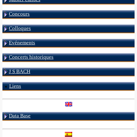
Concours
Colloques
Evénements
Concerts historiques
J S BACH
Liens
Data Base