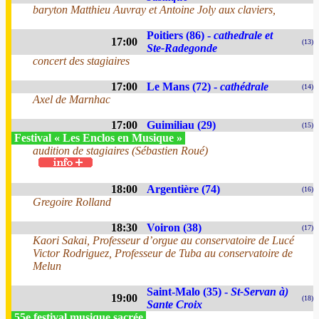
baryton Matthieu Auvray et Antoine Joly aux claviers,
Poitiers (86) -
cathedrale et
17:00
(13)
Ste-Radegonde
concert des stagiaires
17:00
Le Mans (72) -
cathédrale
(14)
Axel de Marnhac
17:00
Guimiliau (29)
(15)
Festival « Les Enclos en Musique »
audition de stagiaires (Sébastien Roué)
18:00
Argentière (74)
(16)
Gregoire Rolland
18:30
Voiron (38)
(17)
Kaori Sakai, Professeur d’orgue au conservatoire de Lucé
Victor Rodriguez, Professeur de Tuba au conservatoire de
Melun
Saint-Malo (35) -
St-Servan à)
19:00
(18)
Sante Croix
55e festival musique sacrée