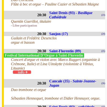
Flûte à bec et orgue – Pauline Cazier et Sébastien Maigne
Saint Denis (93) -
Basilique
20:30
(23)
Cathédrale
Quentin Guerillot, titulaire
- Libre participation
20:30
Saujon (17)
(24)
Guilain et Frédéric Desenclos
orgue et basson
20:30
Saint-Florentin (89)
(25)
Festival International D’Orgue à Saint-Florentin
Concert d'orgue et violon avec Marco Ruggeri (organiste à
Crémone, Italie) et Lina Uinskytte (violoniste à Vilnius,
Lituanie)
Cancale (35) -
Sainte-Jeanne-
20:30
(26)
Jugan
Duo trombone et orgue
Sébastien Hennequet, trombone et Didier Hennuyer, orgue.
20:30
Saint-Denis (93) -
cathédrale
(27)