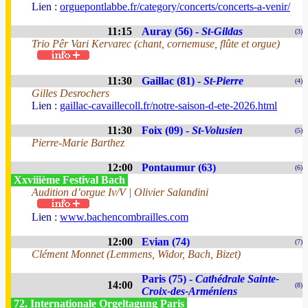
Lien :
orguepontlabbe.fr/category/concerts/concerts-a-venir/
11:15
Auray (56) -
St-Gildas
(3)
Trio Pêr Vari Kervarec (chant, cornemuse, flûte et orgue)
11:30
Gaillac (81) -
St-Pierre
(4)
Gilles Desrochers
Lien :
gaillac-cavaillecoll.fr/notre-saison-d-ete-2026.html
11:30
Foix (09) -
St-Volusien
(5)
Pierre-Marie Barthez
12:00
Pontaumur (63)
(6)
Xxviiième Festival Bach
Audition d’orgue Iv/V | Olivier Salandini
Lien :
www.bachencombrailles.com
12:00
Evian (74)
(7)
Clément Monnet (Lemmens, Widor, Bach, Bizet)
Paris (75) -
Cathédrale Sainte-
14:00
(8)
Croix-des-Arméniens
72. Internationale Orgeltagung Paris