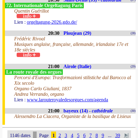
72. Internationale Orgeltagung Paris
Quentin Guérillot
Lien :
orgeltagung-2026.gdo.de/
20:30
Ploujean (29)
(28)
Frédéric Rivoal
Musiques anglaise, française, allemande, irlandaise 17e et
18e siècles
21:00
Airole (Italie)
(29)
La route royale des orgues
Percorsi d'Europa: Trasformazioni stilistiche dal Barocco al
Xix secolo
Organo Carlo Giuliani, 1837
Andrea Verrando, organo
Lien :
www.larouteroyaledesorgues.com/agenda
21:00
bayeux (14) -
cathédrale
(30)
Alessendro La Ciacera, Organiste de la basilique de Lisieux
1146 dates
Page
1
2
3
4
5
6
7
8
9
...
39