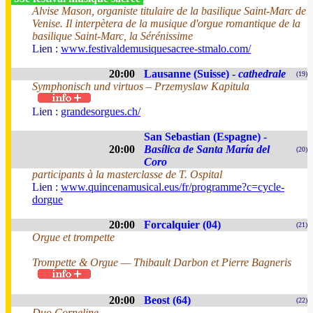
Alvise Mason, organiste titulaire de la basilique Saint-Marc de
Venise. Il interpètera de la musique d'orgue romantique de la
basilique Saint-Marc, la Sérénissime
Lien :
www.festivaldemusiquesacree-stmalo.com/
20:00
Lausanne (Suisse) -
cathedrale
(19)
Symphonisch und virtuos – Przemyslaw Kapitula
Lien :
grandesorgues.ch/
San Sebastian (Espagne) -
20:00
Basílica de Santa María del
(20)
Coro
participants à la masterclasse de T. Ospital
Lien :
www.quincenamusical.eus/fr/programme?c=cycle-
dorgue
20:00
Forcalquier (04)
(21)
Orgue et trompette
Trompette & Orgue — Thibault Darbon et Pierre Bagneris
20:00
Beost (64)
(22)
Duo Corneline