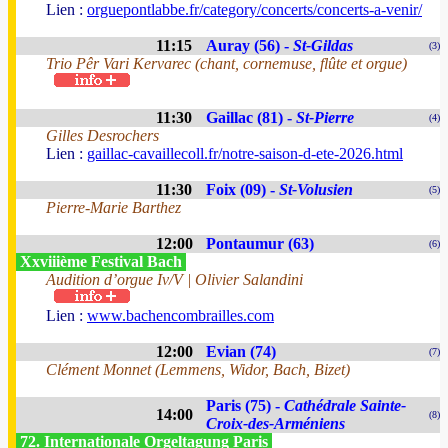
Lien :
orguepontlabbe.fr/category/concerts/concerts-a-venir/
11:15
Auray (56) -
St-Gildas
(3)
Trio Pêr Vari Kervarec (chant, cornemuse, flûte et orgue)
11:30
Gaillac (81) -
St-Pierre
(4)
Gilles Desrochers
Lien :
gaillac-cavaillecoll.fr/notre-saison-d-ete-2026.html
11:30
Foix (09) -
St-Volusien
(5)
Pierre-Marie Barthez
12:00
Pontaumur (63)
(6)
Xxviiième Festival Bach
Audition d’orgue Iv/V | Olivier Salandini
Lien :
www.bachencombrailles.com
12:00
Evian (74)
(7)
Clément Monnet (Lemmens, Widor, Bach, Bizet)
Paris (75) -
Cathédrale Sainte-
14:00
(8)
Croix-des-Arméniens
72. Internationale Orgeltagung Paris