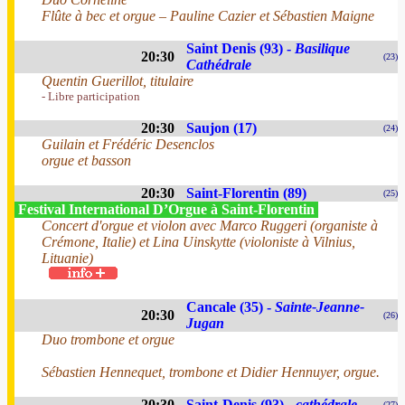
Flûte à bec et orgue – Pauline Cazier et Sébastien Maigne
Saint Denis (93) -
Basilique
20:30
(23)
Cathédrale
Quentin Guerillot, titulaire
- Libre participation
20:30
Saujon (17)
(24)
Guilain et Frédéric Desenclos
orgue et basson
20:30
Saint-Florentin (89)
(25)
Festival International D’Orgue à Saint-Florentin
Concert d'orgue et violon avec Marco Ruggeri (organiste à
Crémone, Italie) et Lina Uinskytte (violoniste à Vilnius,
Lituanie)
Cancale (35) -
Sainte-Jeanne-
20:30
(26)
Jugan
Duo trombone et orgue
Sébastien Hennequet, trombone et Didier Hennuyer, orgue.
20:30
Saint-Denis (93) -
cathédrale
(27)