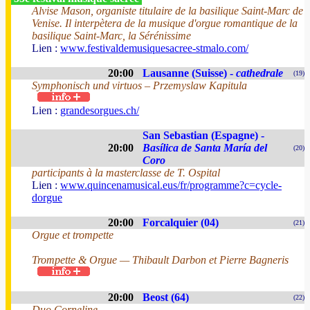
Alvise Mason, organiste titulaire de la basilique Saint-Marc de
Venise. Il interpètera de la musique d'orgue romantique de la
basilique Saint-Marc, la Sérénissime
Lien :
www.festivaldemusiquesacree-stmalo.com/
20:00
Lausanne (Suisse) -
cathedrale
(19)
Symphonisch und virtuos – Przemyslaw Kapitula
Lien :
grandesorgues.ch/
San Sebastian (Espagne) -
20:00
Basílica de Santa María del
(20)
Coro
participants à la masterclasse de T. Ospital
Lien :
www.quincenamusical.eus/fr/programme?c=cycle-
dorgue
20:00
Forcalquier (04)
(21)
Orgue et trompette
Trompette & Orgue — Thibault Darbon et Pierre Bagneris
20:00
Beost (64)
(22)
Duo Corneline