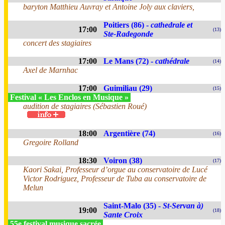
baryton Matthieu Auvray et Antoine Joly aux claviers,
Poitiers (86) -
cathedrale et
17:00
(13)
Ste-Radegonde
concert des stagiaires
17:00
Le Mans (72) -
cathédrale
(14)
Axel de Marnhac
17:00
Guimiliau (29)
(15)
Festival « Les Enclos en Musique »
audition de stagiaires (Sébastien Roué)
18:00
Argentière (74)
(16)
Gregoire Rolland
18:30
Voiron (38)
(17)
Kaori Sakai, Professeur d’orgue au conservatoire de Lucé
Victor Rodriguez, Professeur de Tuba au conservatoire de
Melun
Saint-Malo (35) -
St-Servan à)
19:00
(18)
Sante Croix
55e festival musique sacrée