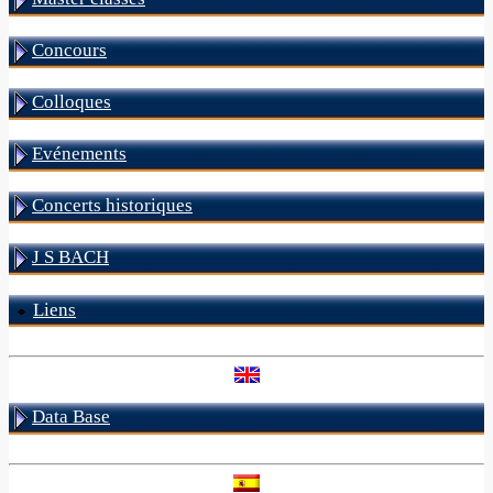
Concours
Colloques
Evénements
Concerts historiques
J S BACH
Liens
Data Base