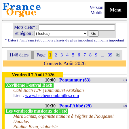
Version
Menu
Mobile
Mots clefs* :
et région :
* Dates (j/mm/aaaa) et/ou mots classés du plus important au moins important
1146 dates
Page
1
2
3
4
5
6
7
8
9
...
39
Concerts Août 2026
Vendredi 7 Août 2026
10:00
Pontaumur (63)
(1)
Xxviiième Festival Bach
Café-Bach Iv/V | Emmanuel Arakélian
Lien :
www.bachencombrailles.com
10:30
Pont-l'Abbé (29)
(2)
Les vendredis musicaux de l'été
Mark Schutz, organiste titulaire à l’église de Plougastel
Daoulas
Pauline Beau, violoniste