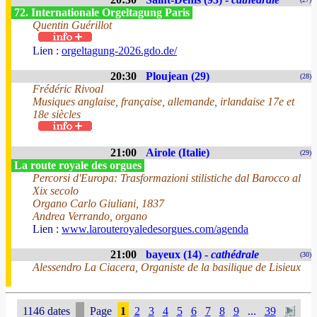
72. Internationale Orgeltagung Paris
Quentin Guérillot
Lien :
orgeltagung-2026.gdo.de/
20:30
Ploujean (29)
(28)
Frédéric Rivoal
Musiques anglaise, française, allemande, irlandaise 17e et
18e siècles
21:00
Airole (Italie)
(29)
La route royale des orgues
Percorsi d'Europa: Trasformazioni stilistiche dal Barocco al
Xix secolo
Organo Carlo Giuliani, 1837
Andrea Verrando, organo
Lien :
www.larouteroyaledesorgues.com/agenda
21:00
bayeux (14) -
cathédrale
(30)
Alessendro La Ciacera, Organiste de la basilique de Lisieux
1146 dates
Page
1
2
3
4
5
6
7
8
9
...
39