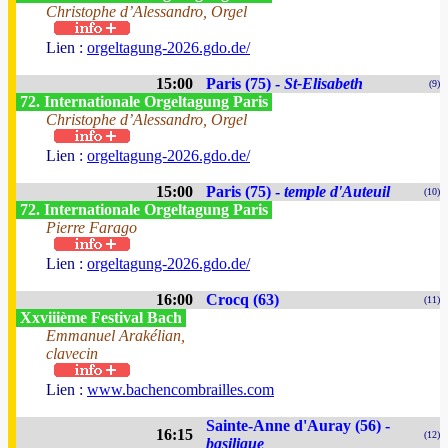
Christophe d’Alessandro, Orgel
Lien :
orgeltagung-2026.gdo.de/
15:00
Paris (75) -
St-Elisabeth
(9)
72. Internationale Orgeltagung Paris
Christophe d’Alessandro, Orgel
Lien :
orgeltagung-2026.gdo.de/
15:00
Paris (75) -
temple d'Auteuil
(10)
72. Internationale Orgeltagung Paris
Pierre Farago
Lien :
orgeltagung-2026.gdo.de/
16:00
Crocq (63)
(11)
Xxviiième Festival Bach
Emmanuel Arakélian,
clavecin
Lien :
www.bachencombrailles.com
Sainte-Anne d'Auray (56) -
16:15
(12)
basilique