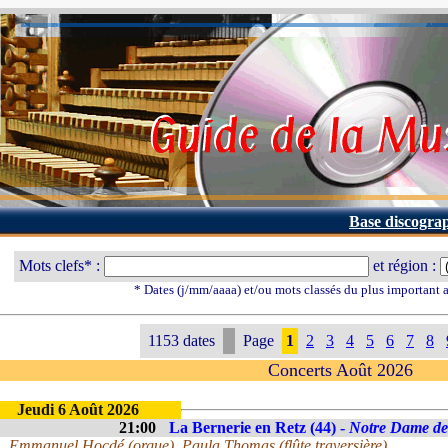
Base discogra
Mots clefs* :
et région :
* Dates (j/mm/aaaa) et/ou mots classés du plus important
1153 dates
Page
1
2
3
4
5
6
7
8
Concerts Août 2026
Jeudi 6 Août 2026
21:00
La Bernerie en Retz (44) -
Notre Dame de
Emmanuel Hocdé (orgue), Paula Thomas (flûte traversière)