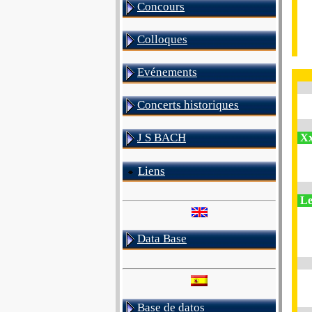
Concours
Colloques
Evénements
Concerts historiques
J S BACH
Xx
Liens
Le
Data Base
Base de datos