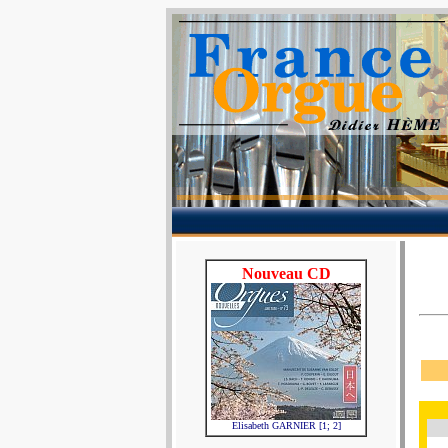
Nouveau CD
Elisabeth GARNIER [1; 2]