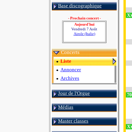
Base discographique
Xx
- Prochain concert -
Aujourd'hui
Vendredi 7 Août
Airole (Italie)
Concerts
Liste
Annoncer
Archives
Jour de l'Orgue
70
Médias
Master classes
Xx