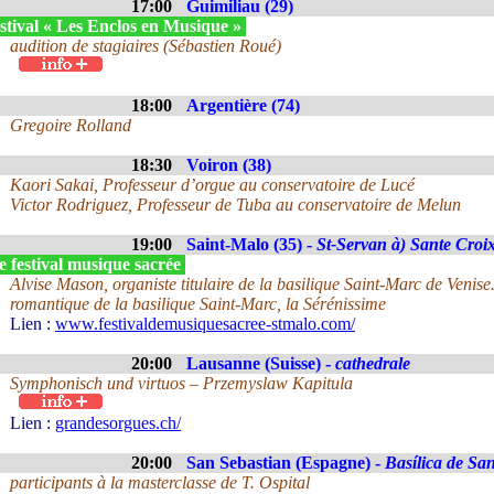
17:00
Guimiliau (29)
stival « Les Enclos en Musique »
audition de stagiaires (Sébastien Roué)
18:00
Argentière (74)
Gregoire Rolland
18:30
Voiron (38)
Kaori Sakai, Professeur d’orgue au conservatoire de Lucé
Victor Rodriguez, Professeur de Tuba au conservatoire de Melun
19:00
Saint-Malo (35) -
St-Servan à) Sante Croi
 festival musique sacrée
Alvise Mason, organiste titulaire de la basilique Saint-Marc de Venise
romantique de la basilique Saint-Marc, la Sérénissime
Lien :
www.festivaldemusiquesacree-stmalo.com/
20:00
Lausanne (Suisse) -
cathedrale
Symphonisch und virtuos – Przemyslaw Kapitula
Lien :
grandesorgues.ch/
20:00
San Sebastian (Espagne) -
Basílica de Sa
participants à la masterclasse de T. Ospital