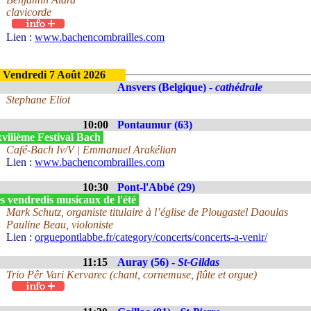
clavicorde
Lien :
www.bachencombrailles.com
Vendredi 7 Août 2026
Ansvers (Belgique) -
cathédrale
Stephane Eliot
10:00
Pontaumur (63)
viiième Festival Bach
Café-Bach Iv/V | Emmanuel Arakélian
Lien :
www.bachencombrailles.com
10:30
Pont-l'Abbé (29)
s vendredis musicaux de l'été
Mark Schutz, organiste titulaire à l’église de Plougastel Daoulas
Pauline Beau, violoniste
Lien :
orguepontlabbe.fr/category/concerts/concerts-a-venir/
11:15
Auray (56) -
St-Gildas
Trio Pêr Vari Kervarec (chant, cornemuse, flûte et orgue)