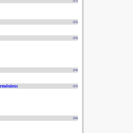
(11)
(12)
(13)
(14)
Arméniens
(15)
(16)