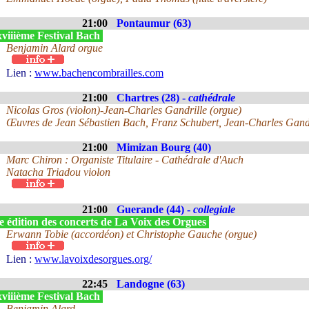
21:00
Pontaumur (63)
viiième Festival Bach
Benjamin Alard orgue
Lien :
www.bachencombrailles.com
21:00
Chartres (28) -
cathédrale
Nicolas Gros (violon)-Jean-Charles Gandrille (orgue)
Œuvres de Jean Sébastien Bach, Franz Schubert, Jean-Charles Gandr
21:00
Mimizan Bourg (40)
Marc Chiron : Organiste Titulaire - Cathédrale d'Auch
Natacha Triadou violon
21:00
Guerande (44) -
collegiale
e édition des concerts de La Voix des Orgues
Erwann Tobie (accordéon) et Christophe Gauche (orgue)
Lien :
www.lavoixdesorgues.org/
22:45
Landogne (63)
viiième Festival Bach
Benjamin Alard