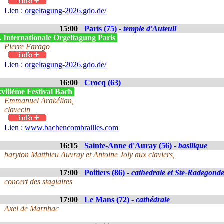
Lien :
orgeltagung-2026.gdo.de/
15:00
Paris (75) -
temple d'Auteuil
. Internationale Orgeltagung Paris
Pierre Farago
Lien :
orgeltagung-2026.gdo.de/
16:00
Crocq (63)
viiième Festival Bach
Emmanuel Arakélian,
clavecin
Lien :
www.bachencombrailles.com
16:15
Sainte-Anne d'Auray (56) -
basilique
baryton Matthieu Auvray et Antoine Joly aux claviers,
17:00
Poitiers (86) -
cathedrale et Ste-Radegond
concert des stagiaires
17:00
Le Mans (72) -
cathédrale
Axel de Marnhac