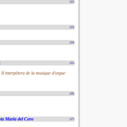
(22)
(23)
(24)
x
(25)
. Il interpètera de la musique d'orgue
(26)
nta María del Coro
(27)