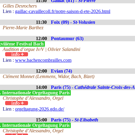
11:30
Gaillac (81) -
St-Pierre
Gilles Desrochers
Lien :
gaillac-cavaillecoll.fr/notre-saison-d-ete-2026.html
11:30
Foix (09) -
St-Volusien
Pierre-Marie Barthez
12:00
Pontaumur (63)
viiième Festival Bach
Audition d’orgue Iv/V | Olivier Salandini
Lien :
www.bachencombrailles.com
12:00
Evian (74)
Clément Monnet (Lemmens, Widor, Bach, Bizet)
14:00
Paris (75) -
Cathédrale Sainte-Croix-des-
. Internationale Orgeltagung Paris
Christophe d’Alessandro, Orgel
Lien :
orgeltagung-2026.gdo.de/
15:00
Paris (75) -
St-Elisabeth
. Internationale Orgeltagung Paris
Christophe d’Alessandro, Orgel