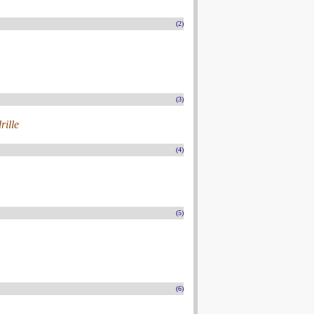
(2)
(3)
ille
(4)
(5)
(6)