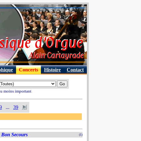
phique
Concerts
Histoire
Contact
 au moins important
9
...
39
 Bon Secours
(1)