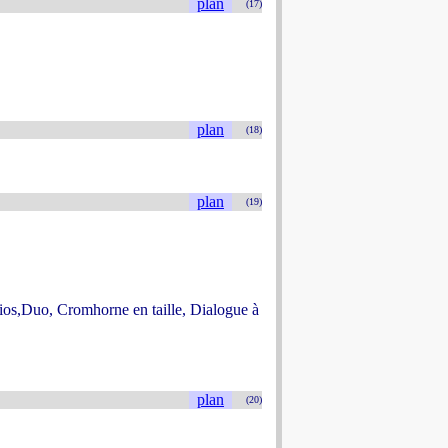
plan
(17)
plan
(18)
plan
(19)
rios,Duo, Cromhorne en taille, Dialogue à
plan
(20)