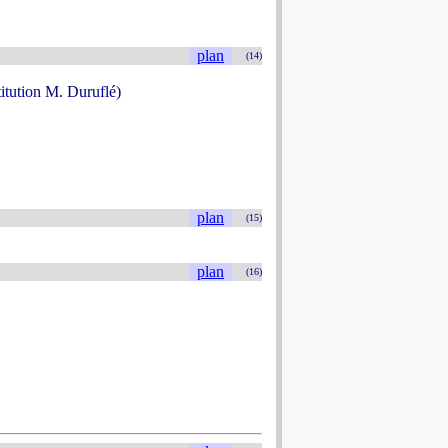
plan
(14)
titution M. Duruflé)
plan
(15)
plan
(16)