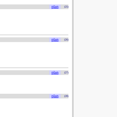
plan
(25)
plan
(26)
plan
(27)
plan
(28)