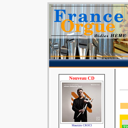
Nouveau CD
Maurizio CROCI
72