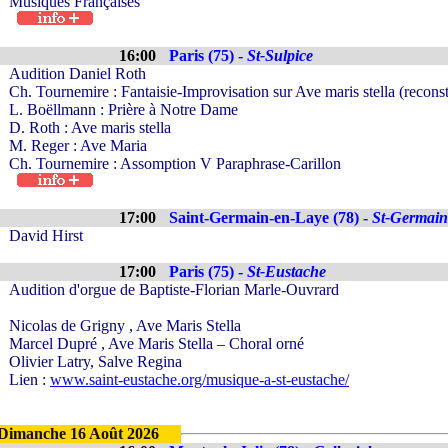
Musiques Françaises
16:00
Paris (75) -
St-Sulpice
Audition Daniel Roth
Ch. Tournemire : Fantaisie-Improvisation sur Ave maris stella (recons
L. Boëllmann : Prière à Notre Dame
D. Roth : Ave maris stella
M. Reger : Ave Maria
Ch. Tournemire : Assomption V Paraphrase-Carillon
17:00
Saint-Germain-en-Laye (78) -
St-Germain
David Hirst
17:00
Paris (75) -
St-Eustache
Audition d'orgue de Baptiste-Florian Marle-Ouvrard
Nicolas de Grigny , Ave Maris Stella
Marcel Dupré , Ave Maris Stella – Choral orné
Olivier Latry, Salve Regina
Lien :
www.saint-eustache.org/musique-a-st-eustache/
Dimanche 16 Août 2026