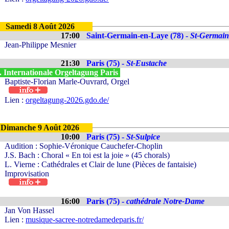
Samedi 8 Août 2026
17:00
Saint-Germain-en-Laye (78) -
St-Germain
Jean-Philippe Mesnier
21:30
Paris (75) -
St-Eustache
. Internationale Orgeltagung Paris
Baptiste-Florian Marle-Ouvrard, Orgel
Lien :
orgeltagung-2026.gdo.de/
Dimanche 9 Août 2026
10:00
Paris (75) -
St-Sulpice
Audition : Sophie-Véronique Cauchefer-Choplin
J.S. Bach : Choral « En toi est la joie » (45 chorals)
L. Vierne : Cathédrales et Clair de lune (Pièces de fantaisie)
Improvisation
16:00
Paris (75) -
cathédrale Notre-Dame
Jan Von Hassel
Lien :
musique-sacree-notredamedeparis.fr/