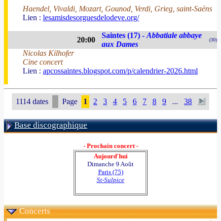
Haendel, Vivaldi, Mozart, Gounod, Verdi, Grieg, saint-Saëns
Lien :
lesamisdesorguesdelodeve.org/
Saintes (17) -
Abbatiale abbaye
20:00
(30)
aux Dames
Nicolas Kilhofer
Cine concert
Lien :
apcossaintes.blogspot.com/p/calendrier-2026.html
1114 dates
Page
1
2
3
4
5
6
7
8
9
...
38
Base discographique
- Prochain concert -
Aujourd'hui
Dimanche 9 Août
Paris (75)
St-Sulpice
Concerts