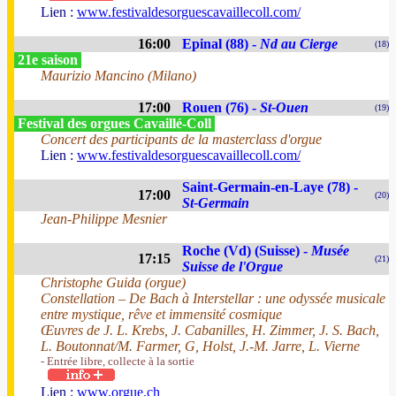
Lien :
www.festivaldesorguescavaillecoll.com/
16:00
Epinal (88) -
Nd au Cierge
(18)
21e saison
Maurizio Mancino (Milano)
17:00
Rouen (76) -
St-Ouen
(19)
Festival des orgues Cavaillé-Coll
Concert des participants de la masterclass d'orgue
Lien :
www.festivaldesorguescavaillecoll.com/
Saint-Germain-en-Laye (78) -
17:00
(20)
St-Germain
Jean-Philippe Mesnier
Roche (Vd) (Suisse) -
Musée
17:15
(21)
Suisse de l'Orgue
Christophe Guida (orgue)
Constellation – De Bach à Interstellar : une odyssée musicale
entre mystique, rêve et immensité cosmique
Œuvres de J. L. Krebs, J. Cabanilles, H. Zimmer, J. S. Bach,
L. Boutonnat/M. Farmer, G, Holst, J.-M. Jarre, L. Vierne
- Entrée libre, collecte à la sortie
Lien :
www.orgue.ch