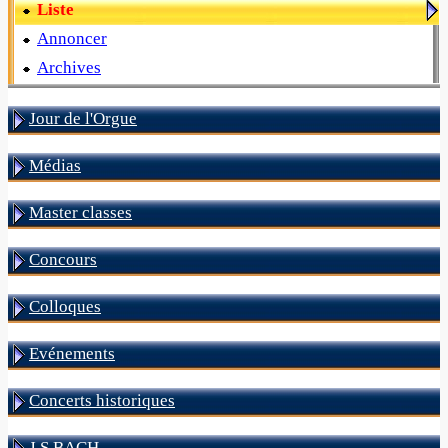
Liste
Annoncer
Archives
Jour de l'Orgue
Médias
Master classes
Concours
Colloques
Evénements
Concerts historiques
J S BACH