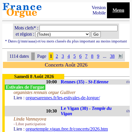
Version
Menu
Mobile
Mots clefs* :
et région :
* Dates (j/mm/aaaa) et/ou mots classés du plus important au moins important
1114 dates
Page
1
2
3
4
5
6
7
8
9
...
38
Concerts Août 2026
Samedi 8 Août 2026
10:00
Rennes (35) -
St-Etienne
(1)
Estivales de l'orgue
organistes rennais orgue Gulliver
Lien :
orguesarennes.fr/les-estivales-de-lorgue/
Le Vigan (30) -
Temple du
10:30
(2)
Vigan
Linda Vannayova
- Libre participation
Lien :
orguetemple.vigan.free.fr/concerts/2026.htm