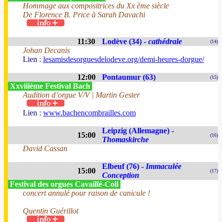
Hommage aux compositrices du Xx ème siècle
De Florence B. Price à Sarah Davachi
11:30
Lodève (34) -
cathédrale
(14)
Johan Decanis
Lien :
lesamisdesorguesdelodeve.org/demi-heures-dorgue/
12:00
Pontaumur (63)
(15)
Xxviiième Festival Bach
Audition d’orgue V/V | Martin Gester
Lien :
www.bachencombrailles.com
Leipzig (Allemagne) -
15:00
(16)
Thomaskirche
David Cassan
Elbeuf (76) -
Immaculée
15:00
(17)
Conception
Festival des orgues Cavaillé-Coll
concert annulé pour raison de canicule !
Quentin Guérillot