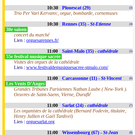
10:30
Plouescat (29)
(3)
Trio Per Vari Kervarec, orgue, bombarde, cornemuses
10:30
Rennes (35) -
St-Etienne
(4)
30e saison
concert du marché
Lien :
orguesarennes.fr/
11:00
Saint-Malo (35) -
cathédrale
(5)
55e festival musique sacrée
Visites des orgues de la cathédrale
Lien :
www.festivaldemusiquesacree-stmalo.com/
11:00
Carcassonne (11) -
St-Vincent
(6)
Les Vents D'Anges
Grandes Tribunes Parisiennes Nathan Laube ( New-York ).
Oeuvres de Saint-Saens, Vierne, Duruflé
11:00
Sarlat (24) -
cathédrale
(7)
Les organistes de la cathédrale (Bernard Podevin, titulaire,
Henry Jullien et Gaël Tardivel)
Lien :
orguesarlat.org
11:00
Wissembourg (67) -
St-Jean
(8)