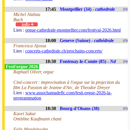
17:45
Montpellier (34) -
cathedrale
(22)
Michel Alabau
Bach
Lien :
orgue-cathedrale-montpellier.com/festival-2026.html
18:00
Geneve (Suisse) -
cathédrale
(23)
Francesca Ajossa
Lien :
concerts-cathedrale.ch/prochains-concerts/
18:30
Fontenay-le-Comte (85) -
Nd
(24)
Festi'orgue 2026
Raphaël Oliver, orgue
Ciné-concert : improvisation à l'orgue sur la projection du
film La Passion de Jeanne d'Arc, de Theodor Dreyer
Lien :
www.assochamadeflc.com/festi-orgue-2026-la-
programmation
18:30
Bourg-d'Oisans (38)
(25)
Kaori Sakai
Ombline Kaufmann chant
Felix Mendelssohn