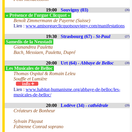
19:00
Souvigny (03)
(26)
« Présence de l’orgue Clicquot »
Benoît Zimmermann de Payerne (Suisse)
Lien :
www.amisorgueclicquotsouvigny.com/manifestations
19:30
Strasbourg (67) -
St-Paul
(27)
Samedis de la Neustadt
Gianandrea Pauletta
Bach, Messiaen, Pauletta, Dupré
20:00
Urt (64) -
Abbaye de Belloc
(28)
Les Musicales de Belloc
Thomas Ospital & Romain Leleu
Souffle et Lumière
Lien :
www.habitat-humanisme.org/abbaye-de-belloc/les-
musicales-de-belloc/
20:00
Lodève (34) -
cathédrale
(29)
Créateurs de Bonheur
Sylvain Pluyaut
Fabienne Conrad soprano