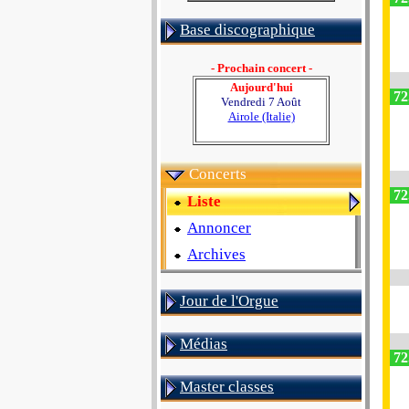
Base discographique
- Prochain concert -
Aujourd'hui
72
Vendredi 7 Août
Airole (Italie)
Concerts
72
Liste
Annoncer
Archives
Jour de l'Orgue
Médias
72
Master classes