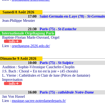
Samedi 8 Août 2026
17:00
Saint-Germain-en-Laye (78) -
St-Germain
Jean-Philippe Mesnier
21:30
Paris (75) -
St-Eustache
. Internationale Orgeltagung Paris
Baptiste-Florian Marle-Ouvrard, Orgel
Lien :
orgeltagung-2026.gdo.de/
Dimanche 9 Août 2026
10:00
Paris (75) -
St-Sulpice
Audition : Sophie-Véronique Cauchefer-Choplin
J.S. Bach : Choral « En toi est la joie » (45 chorals)
L. Vierne : Cathédrales et Clair de lune (Pièces de fantaisie)
Improvisation
16:00
Paris (75) -
cathédrale Notre-Dame
Jan Von Hassel
Lien :
musique-sacree-notredamedeparis.fr/