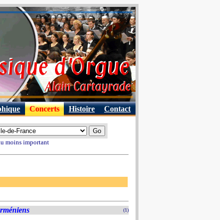
phique
Concerts
Histoire
Contact
 au moins important
Arméniens
(1)