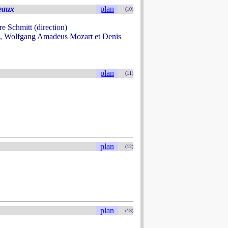
eaux
plan
(10)
 Schmitt (direction)
e, Wolfgang Amadeus Mozart et Denis
plan
(11)
plan
(12)
plan
(13)