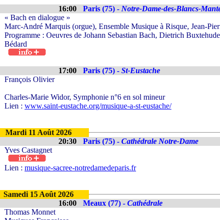
16:00
Paris (75) -
Notre-Dame-des-Blancs-Mant
« Bach en dialogue »
Marc-André Marquis (orgue), Ensemble Musique à Risque, Jean-Pierre
Programme : Oeuvres de Johann Sebastian Bach, Dietrich Buxtehud
Bédard
17:00
Paris (75) -
St-Eustache
François Olivier
Charles-Marie Widor, Symphonie n°6 en sol mineur
Lien :
www.saint-eustache.org/musique-a-st-eustache/
Mardi 11 Août 2026
20:30
Paris (75) -
Cathédrale Notre-Dame
Yves Castagnet
Lien :
musique-sacree-notredamedeparis.fr
Samedi 15 Août 2026
16:00
Meaux (77) -
Cathédrale
Thomas Monnet