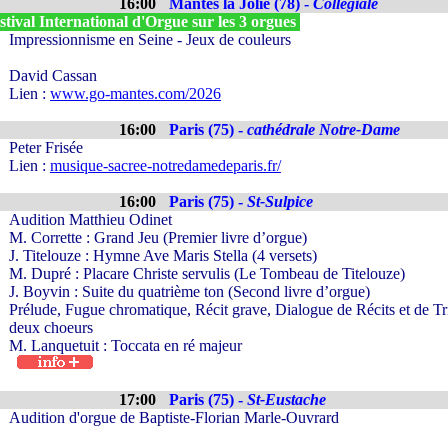
16:00
Mantes la Jolie (78) -
Collegiale
tival International d'Orgue sur les 3 orgues
Impressionnisme en Seine - Jeux de couleurs
David Cassan
Lien :
www.go-mantes.com/2026
16:00
Paris (75) -
cathédrale Notre-Dame
Peter Frisée
Lien :
musique-sacree-notredamedeparis.fr/
16:00
Paris (75) -
St-Sulpice
Audition Matthieu Odinet
M. Corrette : Grand Jeu (Premier livre d’orgue)
J. Titelouze : Hymne Ave Maris Stella (4 versets)
M. Dupré : Placare Christe servulis (Le Tombeau de Titelouze)
J. Boyvin : Suite du quatrième ton (Second livre d’orgue)
Prélude, Fugue chromatique, Récit grave, Dialogue de Récits et de T
deux choeurs
M. Lanquetuit : Toccata en ré majeur
17:00
Paris (75) -
St-Eustache
Audition d'orgue de Baptiste-Florian Marle-Ouvrard