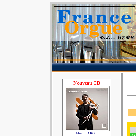
Nouveau CD
Maurizio CROCI
72