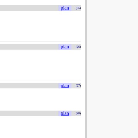
plan
(25)
plan
(26)
plan
(27)
plan
(28)