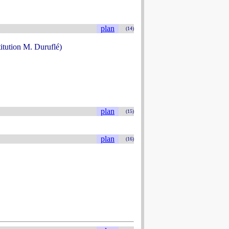
plan
(14)
titution M. Duruflé)
plan
(15)
plan
(16)