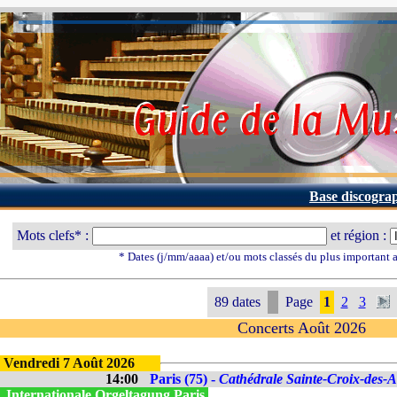
Base discogra
Mots clefs* :
et région :
* Dates (j/mm/aaaa) et/ou mots classés du plus important
89 dates
Page
1
2
3
Concerts Août 2026
Vendredi 7 Août 2026
14:00
Paris (75) -
Cathédrale Sainte-Croix-des-
. Internationale Orgeltagung Paris