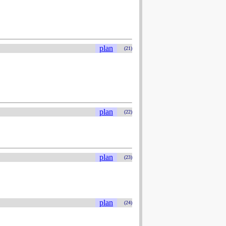
plan
(21)
plan
(22)
plan
(23)
plan
(24)