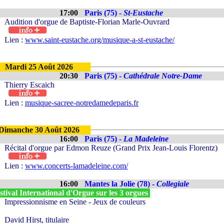
17:00
Paris (75) -
St-Eustache
Audition d'orgue de Baptiste-Florian Marle-Ouvrard
Lien :
www.saint-eustache.org/musique-a-st-eustache/
Mardi 25 Août 2026
20:30
Paris (75) -
Cathédrale Notre-Dame
Thierry Escaich
Lien :
musique-sacree-notredamedeparis.fr
Dimanche 30 Août 2026
16:00
Paris (75) -
La Madeleine
Récital d'orgue par Edmon Reuze (Grand Prix Jean-Louis Florentz)
Lien :
www.concerts-lamadeleine.com/
16:00
Mantes la Jolie (78) -
Collegiale
tival International d'Orgue sur les 3 orgues
Impressionnisme en Seine - Jeux de couleurs
David Hirst, titulaire