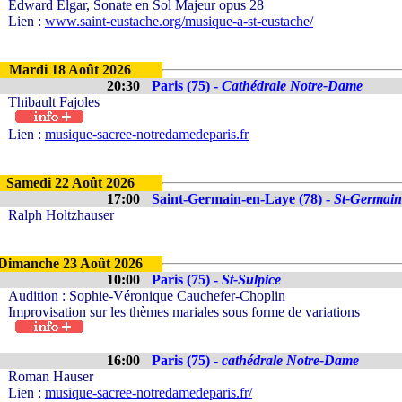
Edward Elgar, Sonate en Sol Majeur opus 28
Lien :
www.saint-eustache.org/musique-a-st-eustache/
Mardi 18 Août 2026
20:30
Paris (75) -
Cathédrale Notre-Dame
Thibault Fajoles
Lien :
musique-sacree-notredamedeparis.fr
Samedi 22 Août 2026
17:00
Saint-Germain-en-Laye (78) -
St-Germain
Ralph Holtzhauser
Dimanche 23 Août 2026
10:00
Paris (75) -
St-Sulpice
Audition : Sophie-Véronique Cauchefer-Choplin
Improvisation sur les thèmes mariales sous forme de variations
16:00
Paris (75) -
cathédrale Notre-Dame
Roman Hauser
Lien :
musique-sacree-notredamedeparis.fr/