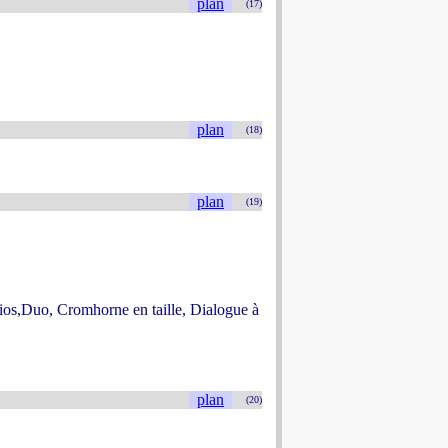
plan
(17)
plan
(18)
plan
(19)
rios,Duo, Cromhorne en taille, Dialogue à
plan
(20)