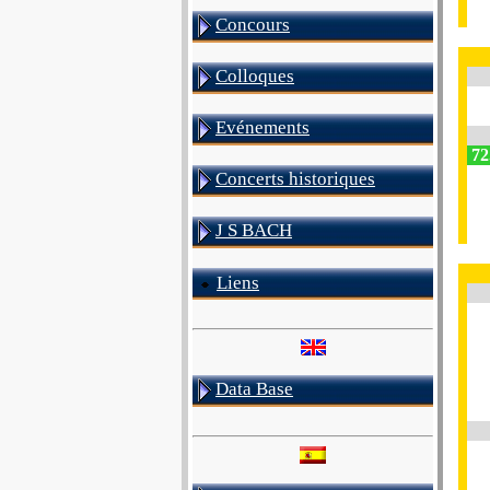
Concours
Colloques
Evénements
72
Concerts historiques
J S BACH
Liens
Data Base