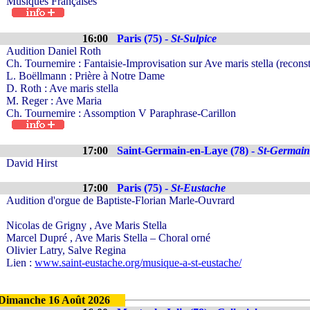
Musiques Françaises
16:00
Paris (75) -
St-Sulpice
Audition Daniel Roth
Ch. Tournemire : Fantaisie-Improvisation sur Ave maris stella (recons
L. Boëllmann : Prière à Notre Dame
D. Roth : Ave maris stella
M. Reger : Ave Maria
Ch. Tournemire : Assomption V Paraphrase-Carillon
17:00
Saint-Germain-en-Laye (78) -
St-Germain
David Hirst
17:00
Paris (75) -
St-Eustache
Audition d'orgue de Baptiste-Florian Marle-Ouvrard
Nicolas de Grigny , Ave Maris Stella
Marcel Dupré , Ave Maris Stella – Choral orné
Olivier Latry, Salve Regina
Lien :
www.saint-eustache.org/musique-a-st-eustache/
Dimanche 16 Août 2026