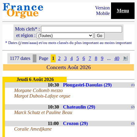
Version
Menu
Mobile
Mots clefs* :
et région :
* Dates (j/mm/aaaa) et/ou mots classés du plus important au moins important
1177 dates
Page
1
2
3
4
5
6
7
8
9
...
40
Concerts Août 2026
Jeudi 6 Août 2026
10:30
Plougastel-Daoulas (29)
(1)
Morgane Collomb mezzo
Margot Dubois-Lafaye orgue
10:30
Chateaulin (29)
(2)
Marck Schutz et Pauline Beau
11:00
Crozon (29)
(3)
Coralie Amedjkane