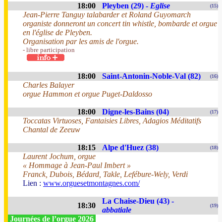
18:00
Pleyben (29) -
Eglise
(15)
Jean-Pierre Tanguy talabarder et Roland Guyomarch
organiste donneront un concert tin whistle, bombarde et orgue
en l'église de Pleyben.
Organisation par les amis de l'orgue.
- libre participation
18:00
Saint-Antonin-Noble-Val (82)
(16)
Charles Balayer
orgue Hammon et orgue Puget-Daldosso
18:00
Digne-les-Bains (04)
(17)
Toccatas Virtuoses, Fantaisies Libres, Adagios Méditatifs
Chantal de Zeeuw
18:15
Alpe d'Huez (38)
(18)
Laurent Jochum, orgue
« Hommage à Jean-Paul Imbert »
Franck, Dubois, Bédard, Takle, Lefébure-Wely, Verdi
Lien :
www.orguesetmontagnes.com/
La Chaise-Dieu (43) -
18:30
(19)
abbatiale
Journées de l’orgue 2026