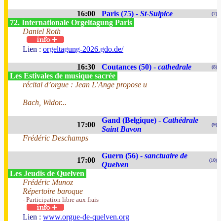
16:00
Paris (75) -
St-Sulpice
(7)
72. Internationale Orgeltagung Paris
Daniel Roth
Lien :
orgeltagung-2026.gdo.de/
16:30
Coutances (50) -
cathedrale
(8)
Les Estivales de musique sacrée
récital d’orgue : Jean L’Ange propose u
Bach, Widor...
Gand (Belgique) -
Cathédrale
17:00
(9)
Saint Bavon
Frédéric Deschamps
Guern (56) -
sanctuaire de
17:00
(10)
Quelven
Les Jeudis de Quelven
Frédéric Munoz
Répertoire baroque
- Participation libre aux frais
Lien :
www.orgue-de-quelven.org