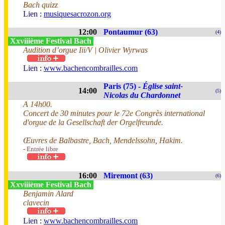
Bach quizz
Lien :
musiquesacrozon.org
12:00
Pontaumur (63)
(4)
Xxviiième Festival Bach
Audition d’orgue Iii/V | Olivier Wyrwas
Lien :
www.bachencombrailles.com
Paris (75) -
Église saint-
14:00
(5)
Nicolas du Chardonnet
A 14h00.
Concert de 30 minutes pour le 72e Congrès international
d'orgue de la Gesellschaft der Orgelfreunde.
Œuvres de Balbastre, Bach, Mendelssohn, Hakim.
- Entrée libre
16:00
Miremont (63)
(6)
Xxviiième Festival Bach
Benjamin Alard
clavecin
Lien :
www.bachencombrailles.com