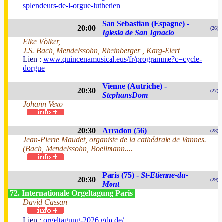
splendeurs-de-l-orgue-lutherien
San Sebastian (Espagne) -
20:00
(26)
Iglesia de San Ignacio
Elke Völker,
J.S. Bach, Mendelssohn, Rheinberger , Karg-Elert
Lien :
www.quincenamusical.eus/fr/programme?c=cycle-
dorgue
Vienne (Autriche) -
20:30
(27)
StephansDom
Johann Vexo
20:30
Arradon (56)
(28)
Jean-Pierre Maudet, organiste de la cathédrale de Vannes.
(Bach, Mendelssohn, Boellmann....
Paris (75) -
St-Etienne-du-
20:30
(29)
Mont
72. Internationale Orgeltagung Paris
David Cassan
Lien :
orgeltagung-2026.gdo.de/