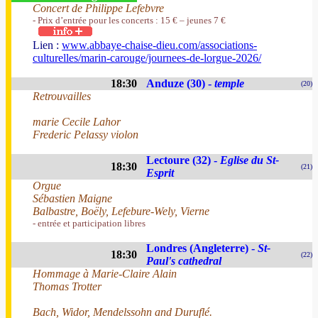
Concert de Philippe Lefebvre
- Prix d’entrée pour les concerts : 15 € – jeunes 7 €
Lien :
www.abbaye-chaise-dieu.com/associations-
culturelles/marin-carouge/journees-de-lorgue-2026/
18:30
Anduze (30) -
temple
(20)
Retrouvailles
marie Cecile Lahor
Frederic Pelassy violon
Lectoure (32) -
Eglise du St-
18:30
(21)
Esprit
Orgue
Sébastien Maigne
Balbastre, Boëly, Lefebure-Wely, Vierne
- entrée et participation libres
Londres (Angleterre) -
St-
18:30
(22)
Paul's cathedral
Hommage à Marie-Claire Alain
Thomas Trotter
Bach, Widor, Mendelssohn and Duruflé.