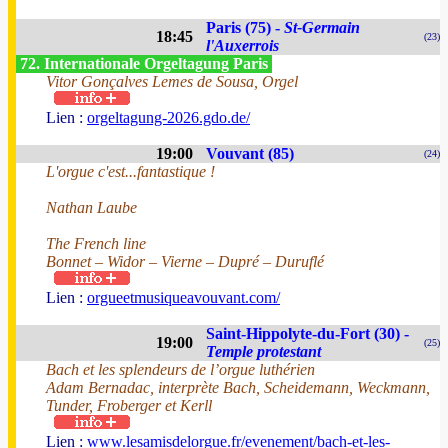
Paris (75) -
St-Germain
18:45
(23)
l'Auxerrois
72. Internationale Orgeltagung Paris
Vitor Gonçalves Lemes de Sousa, Orgel
Lien :
orgeltagung-2026.gdo.de/
19:00
Vouvant (85)
(24)
L'orgue c'est...fantastique !
Nathan Laube
The French line
Bonnet – Widor – Vierne – Dupré – Duruflé
Lien :
orgueetmusiqueavouvant.com/
Saint-Hippolyte-du-Fort (30) -
19:00
(25)
Temple protestant
Bach et les splendeurs de l’orgue luthérien
Adam Bernadac, interprète Bach, Scheidemann, Weckmann,
Tunder, Froberger et Kerll
Lien :
www.lesamisdelorgue.fr/evenement/bach-et-les-