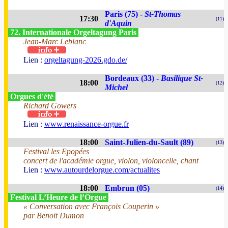
Paris (75) -
St-Thomas
17:30
(11)
d'Aquin
72. Internationale Orgeltagung Paris
Jean-Marc Leblanc
Lien :
orgeltagung-2026.gdo.de/
Bordeaux (33) -
Basilique St-
18:00
(12)
Michel
Orgues d'été
Richard Gowers
Lien :
www.renaissance-orgue.fr
18:00
Saint-Julien-du-Sault (89)
(13)
Festival les Epopées
concert de l'académie orgue, violon, violoncelle, chant
Lien :
www.autourdelorgue.com/actualites
18:00
Embrun (05)
(14)
Festival L’Heure de l’Orgue
« Conversation avec François Couperin »
par Benoit Dumon