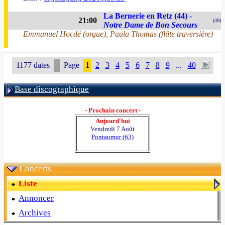
La Bernerie en Retz (44) -
21:00
(30)
Notre Dame de Bon Secours
Emmanuel Hocdé (orgue), Paula Thomas (flûte traversière)
1177 dates
Page
1
2
3
4
5
6
7
8
9
...
40
Base discographique
- Prochain concert -
Aujourd'hui
Vendredi 7 Août
Pontaumur (63)
Concerts
Liste
Annoncer
Archives