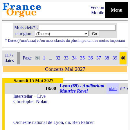
Version
Menu
Mobile
Mots clefs* :
et région :
* Dates (j/mm/aaaa) et/ou mots classés du plus important au moins important
1177
Page
1
...
32
33
34
35
36
37
38
39
40
dates
Concerts Mai 2027
Samedi 15 Mai 2027
Lyon (69) -
Auditorium
18:00
plan
(1171)
Maurice Ravel
Interstellar – Live
Christopher Nolan
Orchestre national de Lyon, dir. Ben Palmer