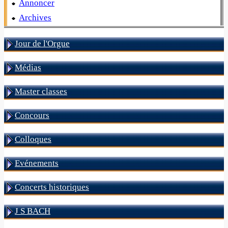
Annoncer
Archives
Jour de l'Orgue
Médias
Master classes
Concours
Colloques
Evénements
Concerts historiques
J S BACH