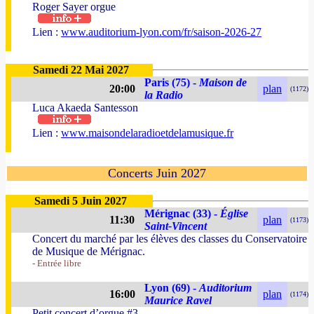
Roger Sayer orgue
Lien :
www.auditorium-lyon.com/fr/saison-2026-27
Samedi 22 Mai 2027
Paris (75) -
Maison de
20:00
plan
(1172)
la Radio
Luca Akaeda Santesson
Lien :
www.maisondelaradioetdelamusique.fr
Concerts Juin 2027
Samedi 5 Juin 2027
Mérignac (33) -
Église
11:30
plan
(1173)
Saint-Vincent
Concert du marché par les élèves des classes du Conservatoire
de Musique de Mérignac.
- Entrée libre
Lyon (69) -
Auditorium
16:00
plan
(1174)
Maurice Ravel
Petit concert d’orgue #3