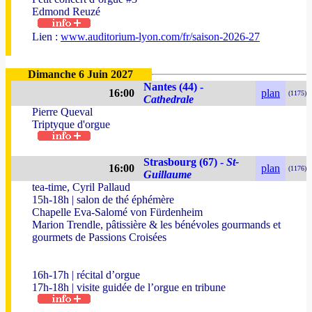
Edmond Reuzé
Lien :
www.auditorium-lyon.com/fr/saison-2026-27
Dimanche 6 Juin 2027
Nantes (44) -
16:00
plan
(1175)
Cathedrale
Pierre Queval
Triptyque d'orgue
Strasbourg (67) -
St-
16:00
plan
(1176)
Guillaume
tea-time, Cyril Pallaud
15h-18h | salon de thé éphémère
Chapelle Eva-Salomé von Fürdenheim
Marion Trendle, pâtissière & les bénévoles gourmands et
gourmets de Passions Croisées
16h-17h | récital d’orgue
17h-18h | visite guidée de l’orgue en tribune