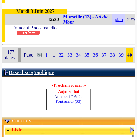
Mardi 8 Juin 2027
Marseille (13) -
Nd du
12:30
plan
(1177)
Mont
Vincent Boccamaiello
1177
Page
1
...
32
33
34
35
36
37
38
39
40
dates
Base discographique
- Prochain concert -
Aujourd'hui
Vendredi 7 Août
Pontaumur (63)
Concerts
Liste