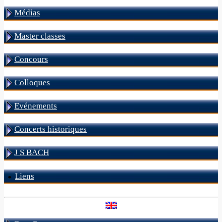
Médias
Master classes
Concours
Colloques
Evénements
Concerts historiques
J S BACH
Liens