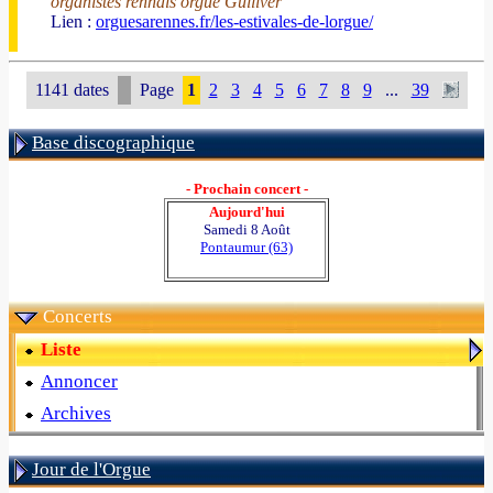
organistes rennais orgue Gulliver
Lien :
orguesarennes.fr/les-estivales-de-lorgue/
1141 dates
Page
1
2
3
4
5
6
7
8
9
...
39
Base discographique
- Prochain concert -
Aujourd'hui
Samedi 8 Août
Pontaumur (63)
Concerts
Liste
Annoncer
Archives
Jour de l'Orgue