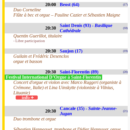
20:00
Beost (64)
(17)
Duo Corneline
Flûte à bec et orgue – Pauline Cazier et Sébastien Maigne
Saint Denis (93) -
Basilique
20:30
(18)
Cathédrale
Quentin Guerillot, titulaire
- Libre participation
20:30
Saujon (17)
(19)
Guilain et Frédéric Desenclos
orgue et basson
20:30
Saint-Florentin (89)
(20)
Festival International D’Orgue à Saint-Florentin
Concert d'orgue et violon avec Marco Ruggeri (organiste à
Crémone, Italie) et Lina Uinskytte (violoniste à Vilnius,
Lituanie)
Cancale (35) -
Sainte-Jeanne-
20:30
(21)
Jugan
Duo trombone et orgue
Sébastien Hennequet, trombone et Didier Hennuyer, orgue.