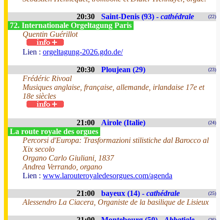
20:30
Saint-Denis (93) -
cathédrale
(22)
72. Internationale Orgeltagung Paris
Quentin Guérillot
Lien :
orgeltagung-2026.gdo.de/
20:30
Ploujean (29)
(23)
Frédéric Rivoal
Musiques anglaise, française, allemande, irlandaise 17e et
18e siècles
21:00
Airole (Italie)
(24)
La route royale des orgues
Percorsi d'Europa: Trasformazioni stilistiche dal Barocco al
Xix secolo
Organo Carlo Giuliani, 1837
Andrea Verrando, organo
Lien :
www.larouteroyaledesorgues.com/agenda
21:00
bayeux (14) -
cathédrale
(25)
Alessendro La Ciacera, Organiste de la basilique de Lisieux
21:00
Montebourg (50) -
Abbatiale
(26)