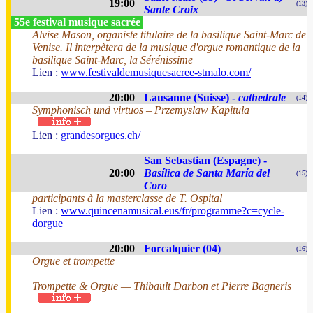
19:00
(13)
Sante Croix
55e festival musique sacrée
Alvise Mason, organiste titulaire de la basilique Saint-Marc de
Venise. Il interpètera de la musique d'orgue romantique de la
basilique Saint-Marc, la Sérénissime
Lien :
www.festivaldemusiquesacree-stmalo.com/
20:00
Lausanne (Suisse) -
cathedrale
(14)
Symphonisch und virtuos – Przemyslaw Kapitula
Lien :
grandesorgues.ch/
San Sebastian (Espagne) -
20:00
Basílica de Santa María del
(15)
Coro
participants à la masterclasse de T. Ospital
Lien :
www.quincenamusical.eus/fr/programme?c=cycle-
dorgue
20:00
Forcalquier (04)
(16)
Orgue et trompette
Trompette & Orgue — Thibault Darbon et Pierre Bagneris