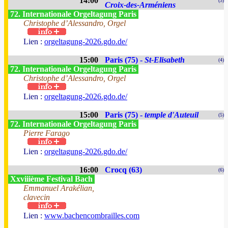
14:00
(3)
Croix-des-Arméniens
72. Internationale Orgeltagung Paris
Christophe d’Alessandro, Orgel
Lien :
orgeltagung-2026.gdo.de/
15:00
Paris (75) -
St-Elisabeth
(4)
72. Internationale Orgeltagung Paris
Christophe d’Alessandro, Orgel
Lien :
orgeltagung-2026.gdo.de/
15:00
Paris (75) -
temple d'Auteuil
(5)
72. Internationale Orgeltagung Paris
Pierre Farago
Lien :
orgeltagung-2026.gdo.de/
16:00
Crocq (63)
(6)
Xxviiième Festival Bach
Emmanuel Arakélian,
clavecin
Lien :
www.bachencombrailles.com