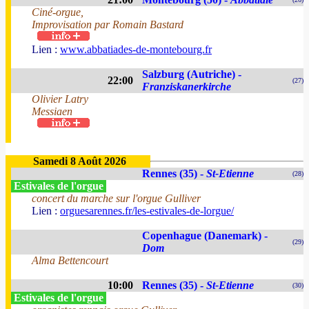
Ciné-orgue,
Improvisation par Romain Bastard
Lien :
www.abbatiades-de-montebourg.fr
Salzburg (Autriche) -
22:00
(27)
Franziskanerkirche
Olivier Latry
Messiaen
Samedi 8 Août 2026
Rennes (35) -
St-Etienne
(28)
Estivales de l'orgue
concert du marche sur l'orgue Gulliver
Lien :
orguesarennes.fr/les-estivales-de-lorgue/
Copenhague (Danemark) -
(29)
Dom
Alma Bettencourt
10:00
Rennes (35) -
St-Etienne
(30)
Estivales de l'orgue