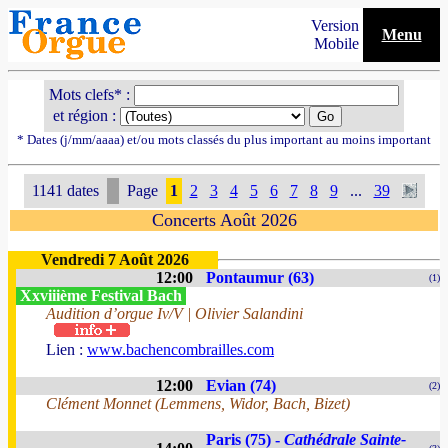
Version
Menu
Mobile
Mots clefs* :
et région :
* Dates (j/mm/aaaa) et/ou mots classés du plus important au moins important
1141 dates
Page
1
2
3
4
5
6
7
8
9
...
39
Concerts Août 2026
Vendredi 7 Août 2026
12:00
Pontaumur (63)
(1)
Xxviiième Festival Bach
Audition d’orgue Iv/V | Olivier Salandini
Lien :
www.bachencombrailles.com
12:00
Evian (74)
(2)
Clément Monnet (Lemmens, Widor, Bach, Bizet)
Paris (75) -
Cathédrale Sainte-