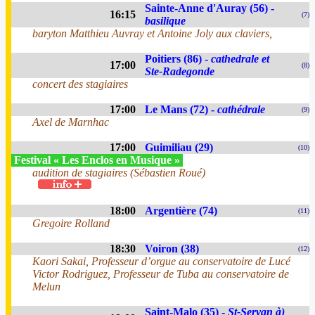
Sainte-Anne d'Auray (56) -
16:15
(7)
basilique
baryton Matthieu Auvray et Antoine Joly aux claviers,
Poitiers (86) -
cathedrale et
17:00
(8)
Ste-Radegonde
concert des stagiaires
17:00
Le Mans (72) -
cathédrale
(9)
Axel de Marnhac
17:00
Guimiliau (29)
(10)
Festival « Les Enclos en Musique »
audition de stagiaires (Sébastien Roué)
18:00
Argentière (74)
(11)
Gregoire Rolland
18:30
Voiron (38)
(12)
Kaori Sakai, Professeur d’orgue au conservatoire de Lucé
Victor Rodriguez, Professeur de Tuba au conservatoire de
Melun
Saint-Malo (35) -
St-Servan à)