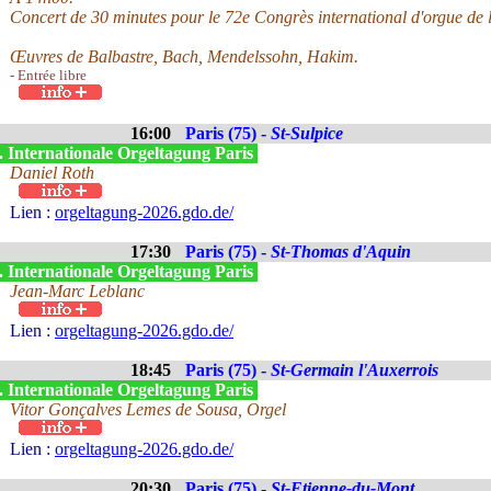
Concert de 30 minutes pour le 72e Congrès international d'orgue de l
Œuvres de Balbastre, Bach, Mendelssohn, Hakim.
- Entrée libre
16:00
Paris (75) -
St-Sulpice
. Internationale Orgeltagung Paris
Daniel Roth
Lien :
orgeltagung-2026.gdo.de/
17:30
Paris (75) -
St-Thomas d'Aquin
. Internationale Orgeltagung Paris
Jean-Marc Leblanc
Lien :
orgeltagung-2026.gdo.de/
18:45
Paris (75) -
St-Germain l'Auxerrois
. Internationale Orgeltagung Paris
Vitor Gonçalves Lemes de Sousa, Orgel
Lien :
orgeltagung-2026.gdo.de/
20:30
Paris (75) -
St-Etienne-du-Mont