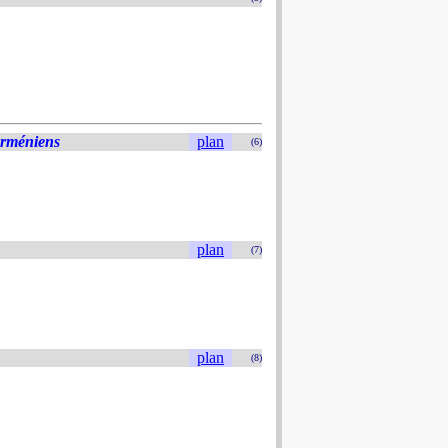
Arméniens
plan
(6)
plan
(7)
plan
(8)