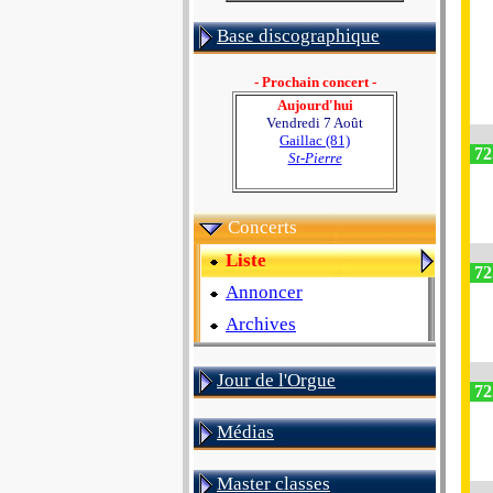
Base discographique
- Prochain concert -
Aujourd'hui
Vendredi 7 Août
Gaillac (81)
72
St-Pierre
Concerts
Liste
72
Annoncer
Archives
Jour de l'Orgue
72
Médias
Master classes