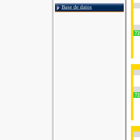
Base de datos
72
72