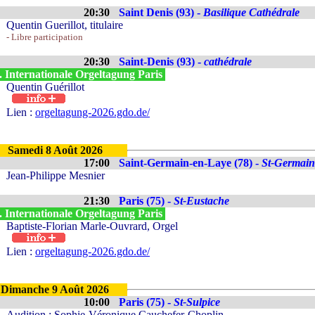
20:30
Saint Denis (93) -
Basilique Cathédrale
Quentin Guerillot, titulaire
- Libre participation
20:30
Saint-Denis (93) -
cathédrale
. Internationale Orgeltagung Paris
Quentin Guérillot
Lien :
orgeltagung-2026.gdo.de/
Samedi 8 Août 2026
17:00
Saint-Germain-en-Laye (78) -
St-Germain
Jean-Philippe Mesnier
21:30
Paris (75) -
St-Eustache
. Internationale Orgeltagung Paris
Baptiste-Florian Marle-Ouvrard, Orgel
Lien :
orgeltagung-2026.gdo.de/
Dimanche 9 Août 2026
10:00
Paris (75) -
St-Sulpice
Audition : Sophie-Véronique Cauchefer-Choplin