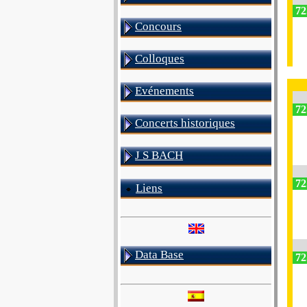
72
Concours
Colloques
Evénements
72
Concerts historiques
J S BACH
72
Liens
Data Base
72