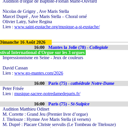
Audition d'orgue de Baptiste-Florian Marle-Ouvrard
Nicolas de Grigny , Ave Maris Stella
Marcel Dupré , Ave Maris Stella – Choral orné
Olivier Latry, Salve Regina
Lien :
www.saint-eustache.org/musique-a-st-eustache/
Dimanche 16 Août 2026
16:00
Mantes la Jolie (78) -
Collegiale
tival International d'Orgue sur les 3 orgues
Impressionnisme en Seine - Jeux de couleurs
David Cassan
Lien :
www.go-mantes.com/2026
16:00
Paris (75) -
cathédrale Notre-Dame
Peter Frisée
Lien :
musique-sacree-notredamedeparis.fr/
16:00
Paris (75) -
St-Sulpice
Audition Matthieu Odinet
M. Corrette : Grand Jeu (Premier livre d’orgue)
J. Titelouze : Hymne Ave Maris Stella (4 versets)
M. Dupré : Placare Christe servulis (Le Tombeau de Titelouze)