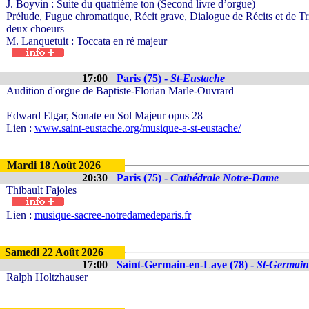
J. Boyvin : Suite du quatrième ton (Second livre d’orgue)
Prélude, Fugue chromatique, Récit grave, Dialogue de Récits et de T
deux choeurs
M. Lanquetuit : Toccata en ré majeur
17:00
Paris (75) -
St-Eustache
Audition d'orgue de Baptiste-Florian Marle-Ouvrard
Edward Elgar, Sonate en Sol Majeur opus 28
Lien :
www.saint-eustache.org/musique-a-st-eustache/
Mardi 18 Août 2026
20:30
Paris (75) -
Cathédrale Notre-Dame
Thibault Fajoles
Lien :
musique-sacree-notredamedeparis.fr
Samedi 22 Août 2026
17:00
Saint-Germain-en-Laye (78) -
St-Germain
Ralph Holtzhauser