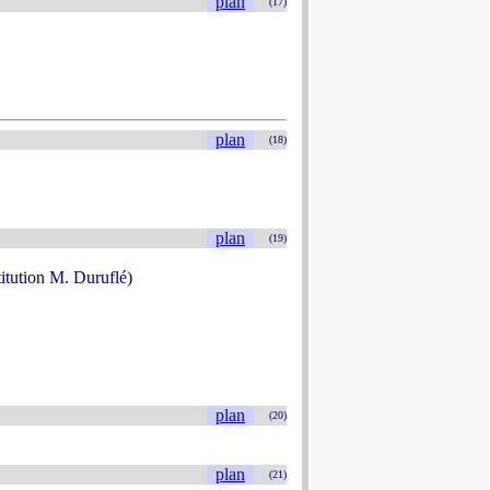
plan
(17)
plan
(18)
plan
(19)
titution M. Duruflé)
plan
(20)
plan
(21)