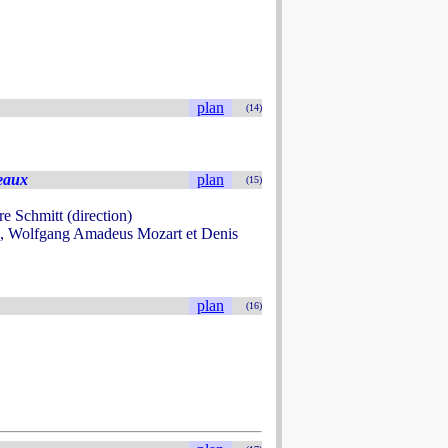
plan
(14)
eaux
plan
(15)
 Schmitt (direction)
e, Wolfgang Amadeus Mozart et Denis
plan
(16)