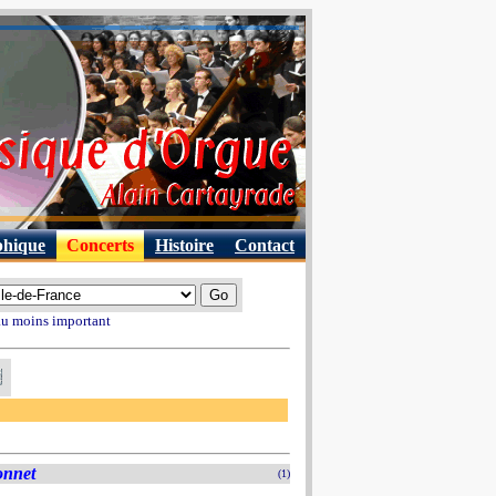
phique
Concerts
Histoire
Contact
 au moins important
onnet
(1)