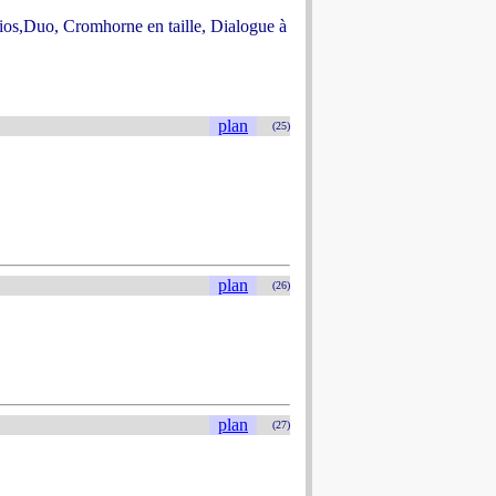
rios,Duo, Cromhorne en taille, Dialogue à
plan
(25)
plan
(26)
plan
(27)