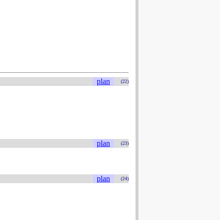
plan
(22)
plan
(23)
plan
(24)