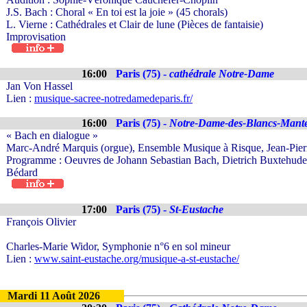
J.S. Bach : Choral « En toi est la joie » (45 chorals)
L. Vierne : Cathédrales et Clair de lune (Pièces de fantaisie)
Improvisation
16:00
Paris (75) -
cathédrale Notre-Dame
Jan Von Hassel
Lien :
musique-sacree-notredamedeparis.fr/
16:00
Paris (75) -
Notre-Dame-des-Blancs-Mant
« Bach en dialogue »
Marc-André Marquis (orgue), Ensemble Musique à Risque, Jean-Pierre
Programme : Oeuvres de Johann Sebastian Bach, Dietrich Buxtehud
Bédard
17:00
Paris (75) -
St-Eustache
François Olivier
Charles-Marie Widor, Symphonie n°6 en sol mineur
Lien :
www.saint-eustache.org/musique-a-st-eustache/
Mardi 11 Août 2026