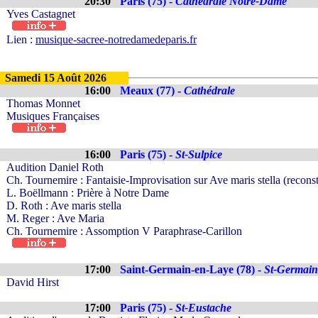
20:30
Paris (75) -
Cathédrale Notre-Dame
Yves Castagnet
Lien :
musique-sacree-notredamedeparis.fr
Samedi 15 Août 2026
16:00
Meaux (77) -
Cathédrale
Thomas Monnet
Musiques Françaises
16:00
Paris (75) -
St-Sulpice
Audition Daniel Roth
Ch. Tournemire : Fantaisie-Improvisation sur Ave maris stella (recons
L. Boëllmann : Prière à Notre Dame
D. Roth : Ave maris stella
M. Reger : Ave Maria
Ch. Tournemire : Assomption V Paraphrase-Carillon
17:00
Saint-Germain-en-Laye (78) -
St-Germain
David Hirst
17:00
Paris (75) -
St-Eustache