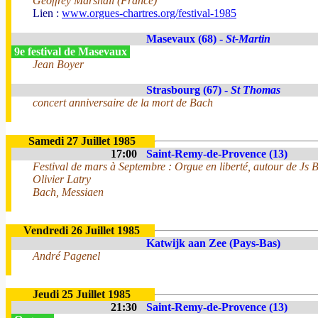
Geoffrey Marshall (France)
Lien :
www.orgues-chartres.org/festival-1985
Masevaux (68) -
St-Martin
9e festival de Masevaux
Jean Boyer
Strasbourg (67) -
St Thomas
concert anniversaire de la mort de Bach
Samedi 27 Juillet 1985
17:00
Saint-Remy-de-Provence (13)
Festival de mars à Septembre : Orgue en liberté, autour de Js 
Olivier Latry
Bach, Messiaen
Vendredi 26 Juillet 1985
Katwijk aan Zee (Pays-Bas)
André Pagenel
Jeudi 25 Juillet 1985
21:30
Saint-Remy-de-Provence (13)