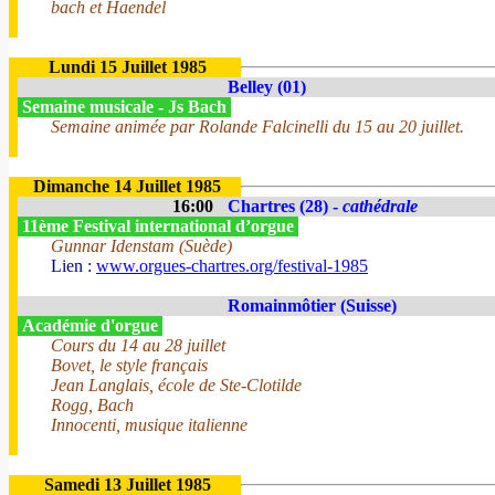
bach et Haendel
Lundi 15 Juillet 1985
Belley (01)
Semaine musicale - Js Bach
Semaine animée par Rolande Falcinelli du 15 au 20 juillet.
Dimanche 14 Juillet 1985
16:00
Chartres (28) -
cathédrale
11ème Festival international d’orgue
Gunnar Idenstam (Suède)
Lien :
www.orgues-chartres.org/festival-1985
Romainmôtier (Suisse)
Académie d'orgue
Cours du 14 au 28 juillet
Bovet, le style français
Jean Langlais, école de Ste-Clotilde
Rogg, Bach
Innocenti, musique italienne
Samedi 13 Juillet 1985