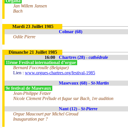
Organa
Jan Willem Jansen
Bach
Mardi 23 Juillet 1985
Colmar (68)
Odile Pierre
Dimanche 21 Juillet 1985
16:00
Chartres (28) -
cathédrale
11ème Festival international d’orgue
Bernard Foccroulle (Belgique)
Lien :
www.orgues-chartres.org/festival-1985
Masevaux (68) -
St-Martin
9e festival de Masevaux
Jean-Philippe Fetzer
Nicole Clement Prélude et fugue sur Bach, 1re audition
Nant (12) -
St-Pierre
Orgue Maucourt par Michel Giroud
Inauguration par ?