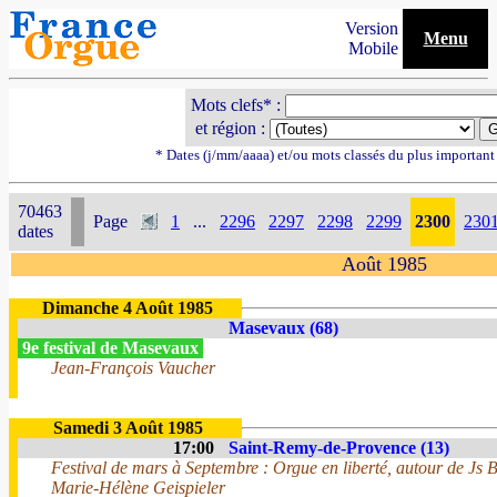
Version
Menu
Mobile
Mots clefs* :
et région :
* Dates (j/mm/aaaa) et/ou mots classés du plus importan
70463
Page
1
...
2296
2297
2298
2299
2300
230
dates
Août 1985
Dimanche 4 Août 1985
Masevaux (68)
9e festival de Masevaux
Jean-François Vaucher
Samedi 3 Août 1985
17:00
Saint-Remy-de-Provence (13)
Festival de mars à Septembre : Orgue en liberté, autour de Js 
Marie-Hélène Geispieler