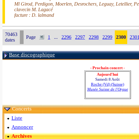
Ml Girod, Perdigon, Moerlen, Desrochers, Leguay, Letellier, Pe
clavecin M. Lagacé
facture : D. lalmand
70463
Page
1
...
2296
2297
2298
2299
2300
230
dates
Base discographique
- Prochain concert -
Aujourd'hui
Samedi 8 Août
Roche (Vd) (Suisse)
Musée Suisse de l'Orgue
Concerts
Liste
Annoncer
Archives