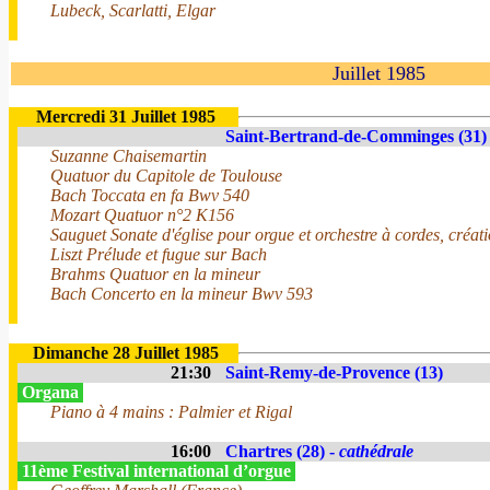
Lubeck, Scarlatti, Elgar
Juillet 1985
Mercredi 31 Juillet 1985
Saint-Bertrand-de-Comminges (31)
Suzanne Chaisemartin
Quatuor du Capitole de Toulouse
Bach Toccata en fa Bwv 540
Mozart Quatuor n°2 K156
Sauguet Sonate d'église pour orgue et orchestre à cordes, créat
Liszt Prélude et fugue sur Bach
Brahms Quatuor en la mineur
Bach Concerto en la mineur Bwv 593
Dimanche 28 Juillet 1985
21:30
Saint-Remy-de-Provence (13)
Organa
Piano à 4 mains : Palmier et Rigal
16:00
Chartres (28) -
cathédrale
11ème Festival international d’orgue