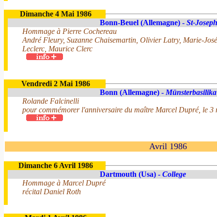
Dimanche 4 Mai 1986
Bonn-Beuel (Allemagne) -
St-Josep
Hommage à Pierre Cochereau
André Fleury, Suzanne Chaisemartin, Olivier Latry, Marie-Jos
Leclerc, Maurice Clerc
Vendredi 2 Mai 1986
Bonn (Allemagne) -
Münsterbasilika
Rolande Falcinelli
pour commémorer l'anniversaire du maître Marcel Dupré, le 3
Avril 1986
Dimanche 6 Avril 1986
Dartmouth (Usa) -
College
Hommage à Marcel Dupré
récital Daniel Roth