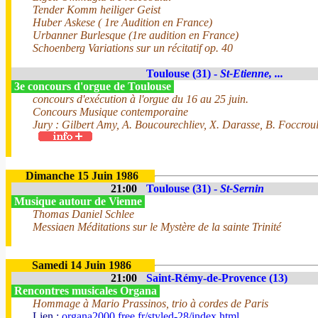
Tender Komm heiliger Geist
Huber Askese ( 1re Audition en France)
Urbanner Burlesque (1re audition en France)
Schoenberg Variations sur un récitatif op. 40
Toulouse (31) -
St-Etienne, ...
3e concours d'orgue de Toulouse
concours d'exécution à l'orgue du 16 au 25 juin.
Concours Musique contemporaine
Jury : Gilbert Amy, A. Boucourechliev, X. Darasse, B. Foccrou
Dimanche 15 Juin 1986
21:00
Toulouse (31) -
St-Sernin
Musique autour de Vienne
Thomas Daniel Schlee
Messiaen Méditations sur le Mystère de la sainte Trinité
Samedi 14 Juin 1986
21:00
Saint-Rémy-de-Provence (13)
Rencontres musicales Organa
Hommage à Mario Prassinos, trio à cordes de Paris
Lien :
organa2000.free.fr/styled-28/index.html