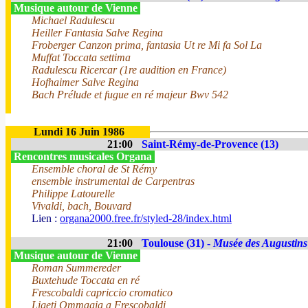
Musique autour de Vienne
Michael Radulescu
Heiller Fantasia Salve Regina
Froberger Canzon prima, fantasia Ut re Mi fa Sol La
Muffat Toccata settima
Radulescu Ricercar (1re audition en France)
Hofhaimer Salve Regina
Bach Prélude et fugue en ré majeur Bwv 542
Lundi 16 Juin 1986
21:00
Saint-Rémy-de-Provence (13)
Rencontres musicales Organa
Ensemble choral de St Rémy
ensemble instrumental de Carpentras
Philippe Latourelle
Vivaldi, bach, Bouvard
Lien :
organa2000.free.fr/styled-28/index.html
21:00
Toulouse (31) -
Musée des Augustins
Musique autour de Vienne
Roman Summereder
Buxtehude Toccata en ré
Frescobaldi capriccio cromatico
Ligeti Ommagia a Frescobaldi