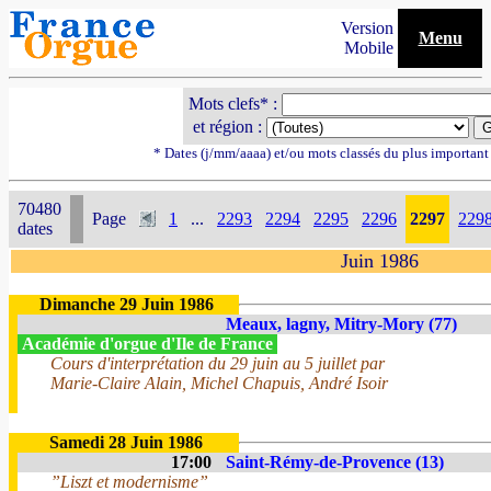
Version
Menu
Mobile
Mots clefs* :
et région :
* Dates (j/mm/aaaa) et/ou mots classés du plus importan
70480
Page
1
...
2293
2294
2295
2296
2297
229
dates
Juin 1986
Dimanche 29 Juin 1986
Meaux, lagny, Mitry-Mory (77)
Académie d'orgue d'Ile de France
Cours d'interprétation du 29 juin au 5 juillet par
Marie-Claire Alain, Michel Chapuis, André Isoir
Samedi 28 Juin 1986
17:00
Saint-Rémy-de-Provence (13)
”Liszt et modernisme”