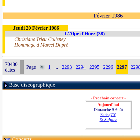
Février 1986
Jeudi 20 Février 1986
L'Alpe d'Huez (38)
Christiane Trieu-Colleney
Hommage à Marcel Dupré
70480
Page
1
...
2293
2294
2295
2296
2297
229
dates
Base discographique
- Prochain concert -
Aujourd'hui
Dimanche 9 Août
Paris (75)
St-Sulpice
Concerts