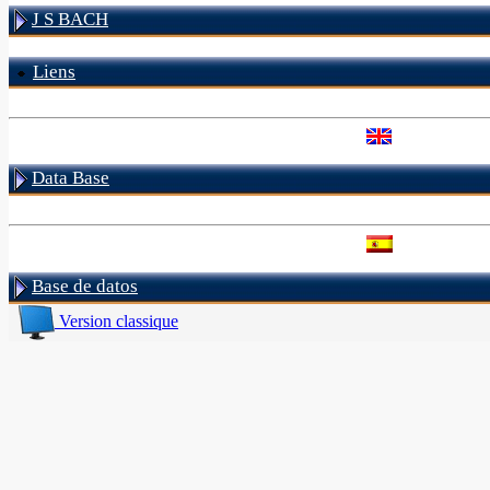
J S BACH
Liens
Data Base
Base de datos
Version classique