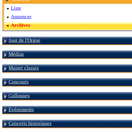
Liste
Annoncer
Archives
Jour de l'Orgue
Médias
Master classes
Concours
Colloques
Evénements
Concerts historiques