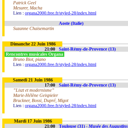
Patrick Geel
Mesurer, Macha
Lien :
organa2000.free.fr/styled-28/index.html
Aoste (Italie)
Suzanne Chaisemartin
Dimanche 22 Juin 1986
21:00
Saint-Rémy-de-Provence (13)
Rencontres musicales Organa
Bruno Biot, piano
Lien :
organa2000.free.fr/styled-28/index.html
Samedi 21 Juin 1986
17:00
Saint-Rémy-de-Provence (13)
”Liszt et modernisme”
Marie-Hélène Geispieler
Bruckner, Bossi, Dupré, Migot
Lien :
organa2000.free.fr/styled-28/index.html
Mardi 17 Juin 1986
21:00
Toulouse (31) -
Musée des Augustins