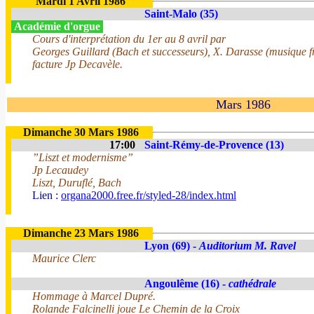
Mardi 1 Avril 1986
Saint-Malo (35)
Académie d'orgue
Cours d'interprétation du 1er au 8 avril par
Georges Guillard (Bach et successeurs), X. Darasse (musique fr
facture Jp Decavèle.
Mars 1986
Dimanche 30 Mars 1986
17:00
Saint-Rémy-de-Provence (13)
”Liszt et modernisme”
Jp Lecaudey
Liszt, Duruflé, Bach
Lien :
organa2000.free.fr/styled-28/index.html
Dimanche 23 Mars 1986
Lyon (69) -
Auditorium M. Ravel
Maurice Clerc
Angoulême (16) -
cathédrale
Hommage à Marcel Dupré.
Rolande Falcinelli joue Le Chemin de la Croix