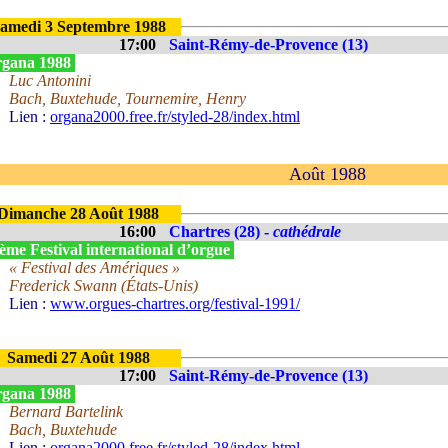
amedi 3 Septembre 1988
17:00
Saint-Rémy-de-Provence (13)
gana 1988
Luc Antonini
Bach, Buxtehude, Tournemire, Henry
Lien :
organa2000.free.fr/styled-28/index.html
Août 1988
Dimanche 28 Août 1988
16:00
Chartres (28) -
cathédrale
ème Festival international d’orgue
« Festival des Amériques »
Frederick Swann (États-Unis)
Lien :
www.orgues-chartres.org/festival-1991/
Samedi 27 Août 1988
17:00
Saint-Rémy-de-Provence (13)
gana 1988
Bernard Bartelink
Bach, Buxtehude
Lien :
organa2000.free.fr/styled-28/index.html