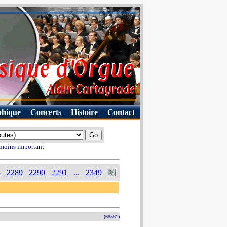
phique
Concerts
Histoire
Contact
 moins important
8
2289
2290
2291
...
2349
(68581)