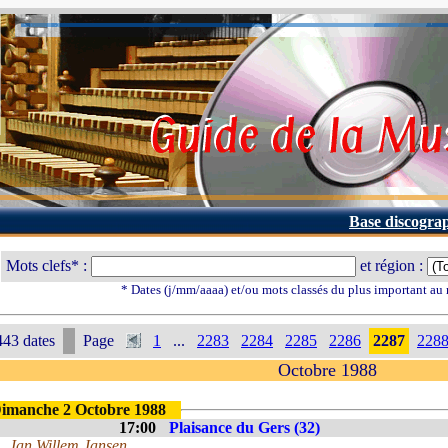
Base discogra
Mots clefs* :
et région :
* Dates (j/mm/aaaa) et/ou mots classés du plus important au
43 dates
Page
1
...
2283
2284
2285
2286
2287
228
Octobre 1988
imanche 2 Octobre 1988
17:00
Plaisance du Gers (32)
Jan Willem Jansen