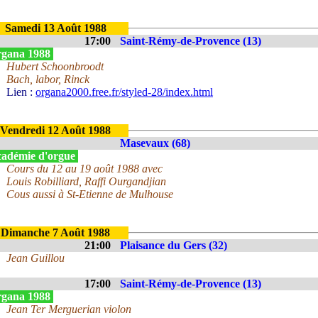
Samedi 13 Août 1988
17:00
Saint-Rémy-de-Provence (13)
gana 1988
Hubert Schoonbroodt
Bach, labor, Rinck
Lien :
organa2000.free.fr/styled-28/index.html
Vendredi 12 Août 1988
Masevaux (68)
adémie d'orgue
Cours du 12 au 19 août 1988 avec
Louis Robilliard, Raffi Ourgandjian
Cous aussi à St-Etienne de Mulhouse
Dimanche 7 Août 1988
21:00
Plaisance du Gers (32)
Jean Guillou
17:00
Saint-Rémy-de-Provence (13)
gana 1988
Jean Ter Merguerian violon