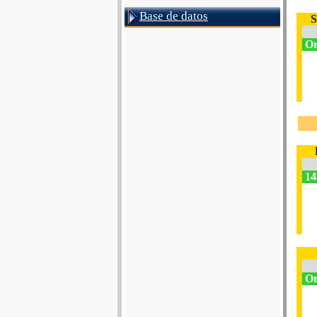
Base de datos
S
Or
14
Or