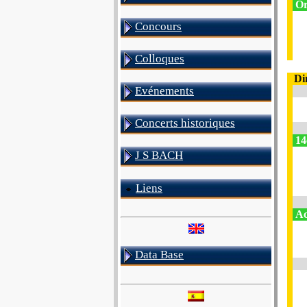
Or
Concours
Colloques
Di
Evénements
Concerts historiques
14
J S BACH
Liens
Ac
Data Base