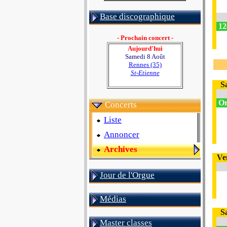
Base discographique
12
- Prochain concert -
Aujourd'hui
Samedi 8 Août
Rennes (35)
St-Etienne
S
Or
Concerts
Liste
Annoncer
Archives
Ve
Jour de l'Orgue
Médias
S
Master classes