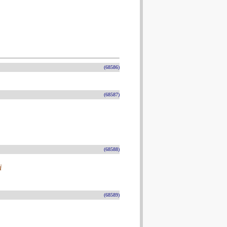
(68586)
(68587)
(68588)
i
(68589)