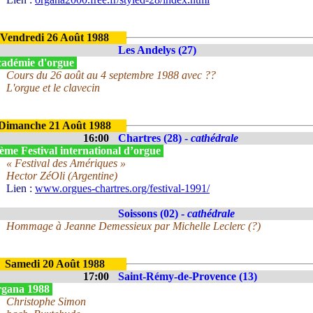
Vendredi 26 Août 1988
Les Andelys (27)
adémie d'orgue
Cours du 26 août au 4 septembre 1988 avec ??
L'orgue et le clavecin
Dimanche 21 Août 1988
16:00
Chartres (28) -
cathédrale
ème Festival international d’orgue
« Festival des Amériques »
Hector ZéOli (Argentine)
Lien :
www.orgues-chartres.org/festival-1991/
Soissons (02) -
cathédrale
Hommage à Jeanne Demessieux par Michelle Leclerc (?)
Samedi 20 Août 1988
17:00
Saint-Rémy-de-Provence (13)
gana 1988
Christophe Simon