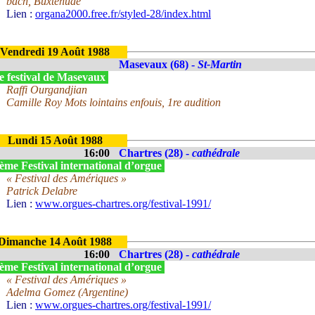
bach, Buxtehude
Lien :
organa2000.free.fr/styled-28/index.html
Vendredi 19 Août 1988
Masevaux (68) -
St-Martin
e festival de Masevaux
Raffi Ourgandjian
Camille Roy Mots lointains enfouis, 1re audition
Lundi 15 Août 1988
16:00
Chartres (28) -
cathédrale
ème Festival international d’orgue
« Festival des Amériques »
Patrick Delabre
Lien :
www.orgues-chartres.org/festival-1991/
Dimanche 14 Août 1988
16:00
Chartres (28) -
cathédrale
ème Festival international d’orgue
« Festival des Amériques »
Adelma Gomez (Argentine)
Lien :
www.orgues-chartres.org/festival-1991/