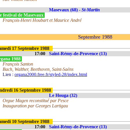
Masevaux (68) -
St-Martin
e festival de Masevaux
François-Henri Houbart et Maurice André
Septembre 1988
amedi 17 Septembre 1988
17:00
Saint-Rémy-de-Provence (13)
gana 1988
François Santon
Bach, Walther, Beethoven, Saint-Saëns
Lien :
organa2000.free.fr/styled-28/index.html
ndredi 16 Septembre 1988
Le Houga (32)
Orgue Magen reconstitué par Pesce
Inauguration par Georges Lartigau
amedi 10 Septembre 1988
17:00
Saint-Rémy-de-Provence (13)