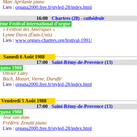
Marc Aprilante piano
Lien :
organa2000.free.fr/styled-28/index.html
16:00
Chartres (28) -
cathédrale
ème Festival international d’orgue
« Festival des Amériques »
Lynne Davis (États-Unis)
Lien :
www.orgues-chartres.org/festival-1991/
Samedi 6 Août 1988
17:00
Saint-Rémy-de-Provence (13)
gana 1988
Olivier Latry
Bach, Mozart, Vierne, Duruflé
Lien :
organa2000.free.fr/styled-28/index.html
Vendredi 5 Août 1988
17:00
Saint-Rémy-de-Provence (13)
gana 1988
José van dam
Frédéric Zenatti piano
Lien :
organa2000.free.fr/styled-28/index.html