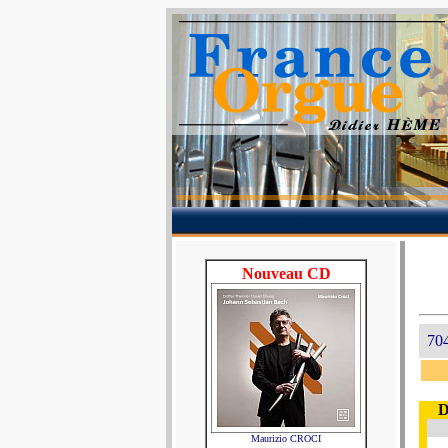
Nouveau CD
704
D
Maurizio CROCI