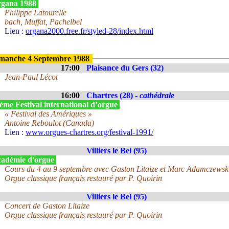
gana 1988
Philippe Latourelle
bach, Muffat, Pachelbel
Lien :
organa2000.free.fr/styled-28/index.html
manche 4 Septembre 1988
17:00
Plaisance du Gers (32)
Jean-Paul Lécot
16:00
Chartres (28) -
cathédrale
ème Festival international d’orgue
« Festival des Amériques »
Antoine Reboulot (Canada)
Lien :
www.orgues-chartres.org/festival-1991/
Villiers le Bel (95)
adémie d'orgue
Cours du 4 au 9 septembre avec Gaston Litaize et Marc Adamczewsk
Orgue classique français restauré par P. Quoirin
Villiers le Bel (95)
Concert de Gaston Litaize
Orgue classique français restauré par P. Quoirin