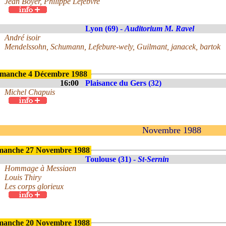
Jean Boyer, Philippe Lefebvre
Lyon (69) -
Auditorium M. Ravel
André isoir
Mendelssohn, Schumann, Lefebure-wely, Guilmant, janacek, bartok
manche 4 Décembre 1988
16:00
Plaisance du Gers (32)
Michel Chapuis
Novembre 1988
manche 27 Novembre 1988
Toulouse (31) -
St-Sernin
Hommage à Messiaen
Louis Thiry
Les corps glorieux
manche 20 Novembre 1988