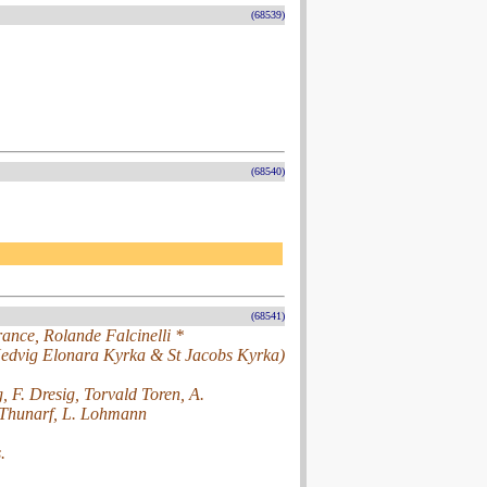
(68539)
(68540)
(68541)
rance, Rolande Falcinelli *
(Hedvig Elonara Kyrka & St Jacobs Kyrka)
, F. Dresig, Torvald Toren, A.
 Thunarf, L. Lohmann
.