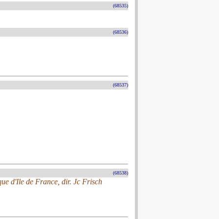
(68535)
(68536)
(68537)
(68538)
 d'Ile de France, dir. Jc Frisch