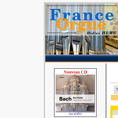
Nouveau CD
7
Kei KOÏTO