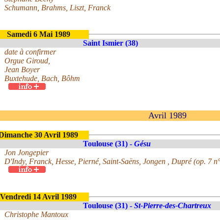
Schumann, Brahms, Liszt, Franck
Samedi 6 Mai 1989
Saint Ismier (38)
date à confirmer
Orgue Giroud,
Jean Boyer
Buxtehude, Bach, Bôhm
Avril 1989
Dimanche 30 Avril 1989
Toulouse (31) -
Gésu
Jon Jongepier
D'Indy, Franck, Hesse, Pierné, Saint-Saëns, Jongen , Dupré (op. 7 n
Vendredi 14 Avril 1989
Toulouse (31) -
St-Pierre-des-Chartreux
Christophe Mantoux