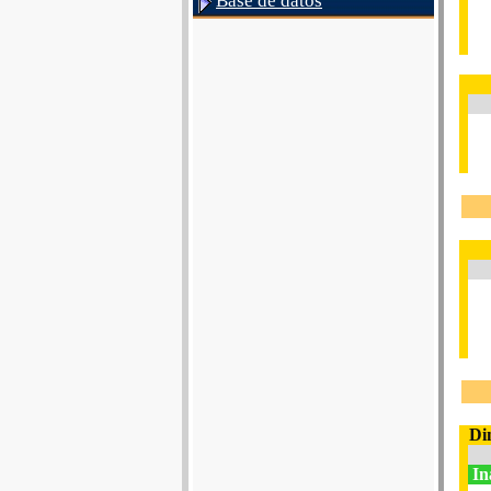
Base de datos
Di
In