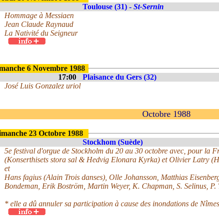
Toulouse (31) -
St-Sernin
Hommage à Messiaen
Jean Claude Raynaud
La Nativité du Seigneur
manche 6 Novembre 1988
17:00
Plaisance du Gers (32)
José Luis Gonzalez uriol
Octobre 1988
imanche 23 Octobre 1988
Stockhom (Suède)
5e festival d'orgue de Stockholm du 20 au 30 octobre avec, pour la F
(Konserthisets stora sal & Hedvig Elonara Kyrka) et Olivier Latry 
et
Hans fagius (Alain Trois danses), Olle Johansson, Matthias Eisenberg
Bondeman, Erik Boström, Martin Weyer, K. Chapman, S. Selinus, P.
* elle a dû annuler sa participation à cause des inondations de Nîmes