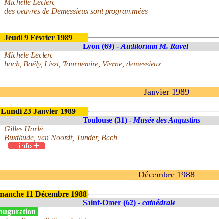
Michelle Leclerc
des oeuvres de Demessieux sont programmées
Jeudi 9 Février 1989
Lyon (69) -
Auditorium M. Ravel
Michele Leclerc
bach, Boëly, Liszt, Tournemire, Vierne, demessieux
Janvier 1989
Lundi 23 Janvier 1989
Toulouse (31) -
Musée des Augustins
Gilles Harlé
Buxthude, van Noordt, Tunder, Bach
Décembre 1988
manche 11 Décembre 1988
Saint-Omer (62) -
cathédrale
auguration