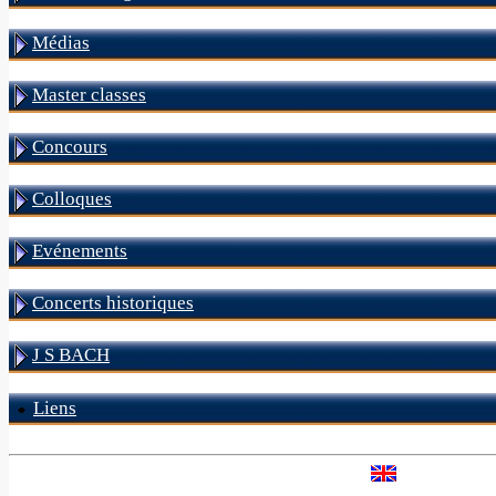
Médias
Master classes
Concours
Colloques
Evénements
Concerts historiques
J S BACH
Liens