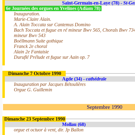
Saint-Germain-en-Laye (78) -
St-Ge
6e Journées des orgues en Yvelines (Adiam 78)
Inauguration.
Marie-Claire Alain.
A. Alain Toccata sur Cantemus Domino
Bach Toccata et fugue en ré mineur Bwv 565, Chorals Bwv 734,
mineur Bwv 543
Boëllmann Suite gothique
Franck 2e choral
Alain 2e Fantaisie
Duruflé Prélude et fugue sur Aain op. 7
Dimanche 7 Octobre 1990
Agde (34) -
cathédrale
Inauguration par Jacques Bétoulières
Orgue G. Guillemin
Septembre 1990
Dimanche 23 Septembre 1990
Mollau (68)
orgue et octuor à vent, dir. Jp Ballon