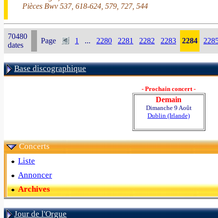
Pièces Bwv 537, 618-624, 579, 727, 544
70480
Page
1
...
2280
2281
2282
2283
2284
228
dates
Base discographique
- Prochain concert -
Demain
Dimanche 9 Août
Dublin (Irlande)
Concerts
Liste
Annoncer
Archives
Jour de l'Orgue