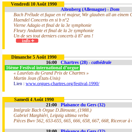
Vendredi 10 Août 1990
Altenberg (Allemagne) -
Dom
Bach Prélude et fugue en ré majeur, Wir glauben all an einem G
Haendel Concerto en si b n°2
Vierne Adagio et final de la 3e symphonie
Fleury Andante et final de la 2e symphonie
Un de ses tout derniers concerts à 87 ans !
Dimanche 5 Août 1990
16:00
Chartres (28) -
cathédrale
16ème Festival international d’orgue
« Lauréats du Grand Prix de Chartres »
Martin Jean (États-Unis)
Lien :
www.orgues-chartres.org/festival-1990/
Samedi 4 Août 1990
21:00
Plaisance du Gers (32)
Intégrale Bach Orgue D.Birouste, (1988.)
Gabriel Marghiéri, Leipzig ultima verba
Pièces Bwv 562, 653-655, 665, 666, 658, 667, 668, Ricercar 
18:00
Plaisance du Gers (32)