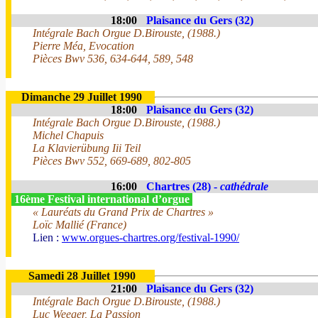
18:00
Plaisance du Gers (32)
Intégrale Bach Orgue D.Birouste, (1988.)
Pierre Méa, Evocation
Pièces Bwv 536, 634-644, 589, 548
Dimanche 29 Juillet 1990
18:00
Plaisance du Gers (32)
Intégrale Bach Orgue D.Birouste, (1988.)
Michel Chapuis
La Klavierübung Iii Teil
Pièces Bwv 552, 669-689, 802-805
16:00
Chartres (28) -
cathédrale
16ème Festival international d’orgue
« Lauréats du Grand Prix de Chartres »
Loïc Mallié (France)
Lien :
www.orgues-chartres.org/festival-1990/
Samedi 28 Juillet 1990
21:00
Plaisance du Gers (32)
Intégrale Bach Orgue D.Birouste, (1988.)
Luc Weeger, La Passion