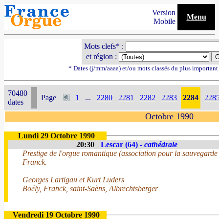
Version
Menu
Mobile
Mots clefs* :
et région :
* Dates (j/mm/aaaa) et/ou mots classés du plus importan
70480
Page
1
...
2280
2281
2282
2283
2284
228
dates
Octobre 1990
Lundi 29 Octobre 1990
20:30
Lescar (64) -
cathédrale
Prestige de l'orgue romantique (association pour la sauvegarde 
Franck.
Georges Lartigau et Kurt Luders
Boëly, Franck, saint-Saëns, Albrechtsberger
Vendredi 19 Octobre 1990