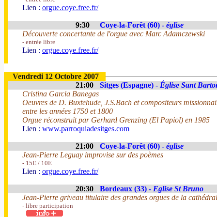
Lien :
orgue.coye.free.fr/
9:30
Coye-la-Forêt (60) -
église
Découverte concertante de l'orgue avec Marc Adamczewski
- entrée libre
Lien :
orgue.coye.free.fr/
Vendredi 12 Octobre 2007
21:00
Sitges (Espagne) -
Église Sant Barto
Cristina Garcia Banegas
Oeuvres de D. Buxtehude, J.S.Bach et compositeurs missionnair
entre les années 1750 et 1800
Orgue réconstruit par Gerhard Grenzing (El Papiol) en 1985
Lien :
www.parroquiadesitges.com
21:00
Coye-la-Forêt (60) -
église
Jean-Pierre Leguay improvise sur des poèmes
- 15E / 10E
Lien :
orgue.coye.free.fr/
20:30
Bordeaux (33) -
Eglise St Bruno
Jean-Pierre griveau titulaire des grandes orgues de la cathédral
- libre participation