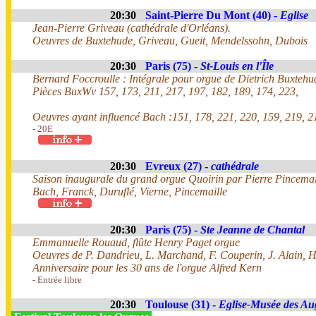
20:30
Saint-Pierre Du Mont (40) -
Eglise
Jean-Pierre Griveau (cathédrale d'Orléans).
Oeuvres de Buxtehude, Griveau, Gueit, Mendelssohn, Dubois
20:30
Paris (75) -
St-Louis en l'Île
Bernard Foccroulle : Intégrale pour orgue de Dietrich Buxtehu
Pièces BuxWv 157, 173, 211, 217, 197, 182, 189, 174, 223,
Oeuvres ayant influencé Bach :151, 178, 221, 220, 159, 219, 2
- 20E
20:30
Evreux (27) -
cathédrale
Saison inaugurale du grand orgue Quoirin par Pierre Pincemail
Bach, Franck, Duruflé, Vierne, Pincemaille
20:30
Paris (75) -
Ste Jeanne de Chantal
Emmanuelle Rouaud, flûte Henry Paget orgue
Oeuvres de P. Dandrieu, L. Marchand, F. Couperin, J. Alain, H
Anniversaire pour les 30 ans de l'orgue Alfred Kern
- Entrée libre
20:30
Toulouse (31) -
Eglise-Musée des Au