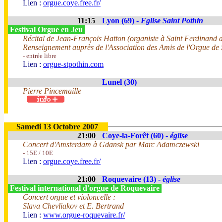
Lien :
orgue.coye.free.fr/
11:15
Lyon (69) -
Eglise Saint Pothin
Festival Orgue en Jeu
Récital de Jean-François Hatton (organiste à Saint Ferdinand d
Renseignement auprès de l'Association des Amis de l'Orgue de 
- entrée libre
Lien :
orgue-stpothin.com
Lunel (30)
Pierre Pincemaille
Samedi 13 Octobre 2007
21:00
Coye-la-Forêt (60) -
église
Concert d'Amsterdam à Gdansk par Marc Adamczewski
- 15E / 10E
Lien :
orgue.coye.free.fr/
21:00
Roquevaire (13) -
église
Festival international d'orgue de Roquevaire
Concert orgue et violoncelle :
Slava Chevliakov et E. Bertrand
Lien :
www.orgue-roquevaire.fr/