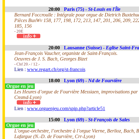
20:00
Paris (75) -
St-Louis en l'Île
Bernard Foccroulle : Intégrale pour orgue de Dietrich Buxtehu
Pièces BuxWv 158, 177, 198, 172, 213, 147, 201, 206, 209, 222
185, 156
- 20E
20:00
Lausanne (Suisse) -
Eglise Saint-Fr
Jean-François Vaucher, organiste de Saint-François.
Oeuvres de J. S. Bach, Georges Bizet
- Chf 20.- / 12.-
Lien :
www.regart.ch/org/st-francois
18:00
Lyon (69) -
Nd de Fourvière
Orgue en jeu
Les Heures d’orgue de Fourvière Messiaen, improvisations par
Cnsmd-Lyon)
Lien :
www.orguenjeu.com/spip.php?article51
15:00
Lyon (69) -
St-François de Sales
Orgue en jeu
L’orgue-orchestre, l’orchestre à l’orgue Vierne, Berlioz, Bach,
Lafargue (N.-D. de Fourvière, Crr-Lyon)