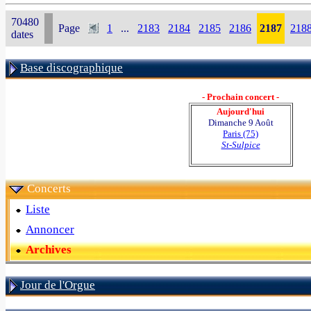
70480
Page
1
...
2183
2184
2185
2186
2187
218
dates
Base discographique
- Prochain concert -
Aujourd'hui
Dimanche 9 Août
Paris (75)
St-Sulpice
Concerts
Liste
Annoncer
Archives
Jour de l'Orgue