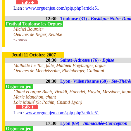
Lien :
www.orguenjeu.com/spip.php?article51
12:30
Toulouse (31) -
Basilique Notre-Dam
Festival Toulouse les Orgues
Michel Bourcier
Oeuvres de Reger, Reubke
- 5 euros
Jeudi 11 Octobre 2007
20:30
Sainte-Adresse (76) -
Eglise
Mathilde Le Tac, flûte, Mathieu Freyburger, orgue
Oeuvres de Mendelssohn, Rheinberger, Guilmant
20:30
Lyon- Villeurbanne (69) -
Ste-Thérè
Orgue en jeu
Chant et orgue Bach, Vivaldi, Haendel, Haydn, Messiaen, impr
Marie Manchon, chant
Loïc Mallié (St-Pothin, Cnsmd-Lyon)
Lien :
www.orguenjeu.com/spip.php?article51
17:30
Lyon (69) -
Immaculée-Conception
Orgue en jeu