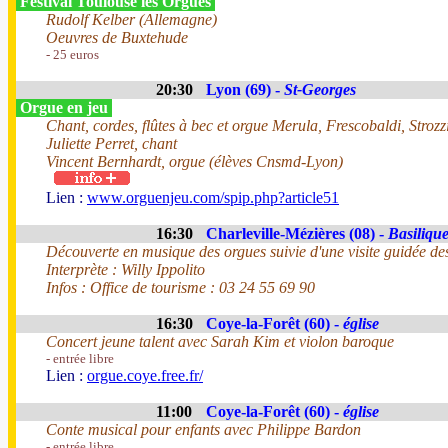
Festival Toulouse les Orgues
Rudolf Kelber (Allemagne)
Oeuvres de Buxtehude
- 25 euros
20:30
Lyon (69) -
St-Georges
Orgue en jeu
Chant, cordes, flûtes à bec et orgue Merula, Frescobaldi, Strozzi
Juliette Perret, chant
Vincent Bernhardt, orgue (élèves Cnsmd-Lyon)
Lien :
www.orguenjeu.com/spip.php?article51
16:30
Charleville-Mézières (08) -
Basiliqu
Découverte en musique des orgues suivie d'une visite guidée de
Interprète : Willy Ippolito
Infos : Office de tourisme : 03 24 55 69 90
16:30
Coye-la-Forêt (60) -
église
Concert jeune talent avec Sarah Kim et violon baroque
- entrée libre
Lien :
orgue.coye.free.fr/
11:00
Coye-la-Forêt (60) -
église
Conte musical pour enfants avec Philippe Bardon
- entrée libre