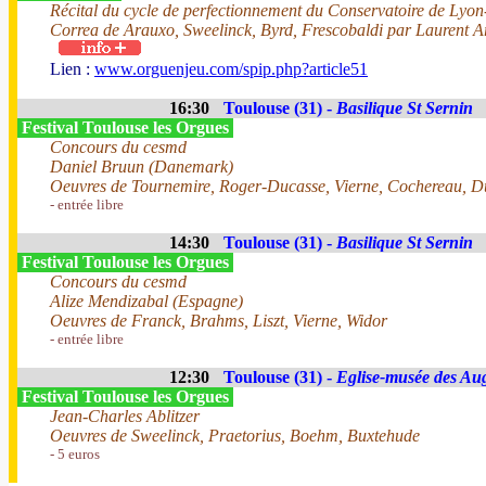
Récital du cycle de perfectionnement du Conservatoire de Lyon
Correa de Arauxo, Sweelinck, Byrd, Frescobaldi par Laurent Ar
Lien :
www.orguenjeu.com/spip.php?article51
16:30
Toulouse (31) -
Basilique St Sernin
Festival Toulouse les Orgues
Concours du cesmd
Daniel Bruun (Danemark)
Oeuvres de Tournemire, Roger-Ducasse, Vierne, Cochereau, D
- entrée libre
14:30
Toulouse (31) -
Basilique St Sernin
Festival Toulouse les Orgues
Concours du cesmd
Alize Mendizabal (Espagne)
Oeuvres de Franck, Brahms, Liszt, Vierne, Widor
- entrée libre
12:30
Toulouse (31) -
Eglise-musée des Au
Festival Toulouse les Orgues
Jean-Charles Ablitzer
Oeuvres de Sweelinck, Praetorius, Boehm, Buxtehude
- 5 euros