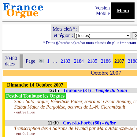
Version
Menu
Mobile
Mots clefs* :
et région :
* Dates (j/mm/aaaa) et/ou mots classés du plus importan
70480
Page
1
...
2183
2184
2185
2186
2187
218
dates
Octobre 2007
Dimanche 14 Octobre 2007
12:15
Toulouse (31) -
Temple du Salin
Festival Toulouse les Orgues
Saori Sato, orgue; Bénédicte Faber, soprano; Oscar Bonany, co
Stabat Mater de Pergolèse, oeuvres de L.-N. Clerambault
- entrée libre
11:30
Coye-la-Forêt (60) -
église
Transcription des 4 Saisons de Vivaldi par Marc Adamczewski 
- entrée libre