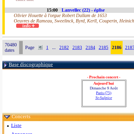
15:00
Lanvellec (22) -
église
Olivier Houette à l'orgue Robert Dallam de 1653
Oeuvres de Rameau, Sweelinck, Byrd, Kerll, Couperin, Heinich
70480
Page
1
...
2182
2183
2184
2185
2186
218
dates
Base discographique
- Prochain concert -
Aujourd'hui
Dimanche 9 Août
Paris (75)
St-Sulpice
Concerts
Liste