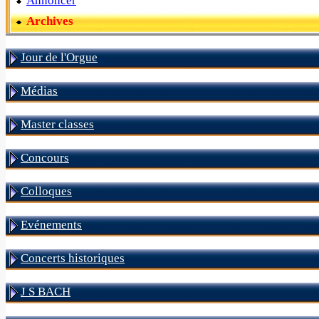
Annoncer
Archives
Jour de l'Orgue
Médias
Master classes
Concours
Colloques
Evénements
Concerts historiques
J S BACH