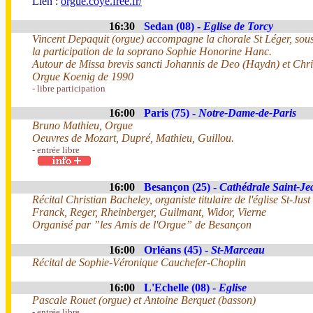
Lien :
orgue.coye.free.fr/
16:30
Sedan (08) -
Eglise de Torcy
Vincent Depaquit (orgue) accompagne la chorale St Léger, sous 
la participation de la soprano Sophie Honorine Hanc.
Autour de Missa brevis sancti Johannis de Deo (Haydn) et Chr
Orgue Koenig de 1990
- libre participation
16:00
Paris (75) -
Notre-Dame-de-Paris
Bruno Mathieu, Orgue
Oeuvres de Mozart, Dupré, Mathieu, Guillou.
- entrée libre
16:00
Besançon (25) -
Cathédrale Saint-Je
Récital Christian Bacheley, organiste titulaire de l'église St-Just
Franck, Reger, Rheinberger, Guilmant, Widor, Vierne
Organisé par ”les Amis de l'Orgue” de Besançon
16:00
Orléans (45) -
St-Marceau
Récital de Sophie-Véronique Cauchefer-Choplin
16:00
L'Echelle (08) -
Eglise
Pascale Rouet (orgue) et Antoine Berquet (basson)
- entrée libre