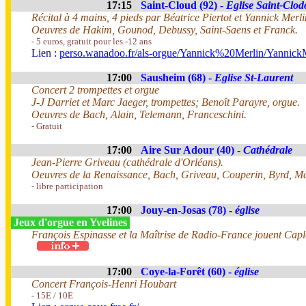
17:15
Saint-Cloud (92) -
Eglise Saint-Clod
Récital à 4 mains, 4 pieds par Béatrice Piertot et Yannick Merli
Oeuvres de Hakim, Gounod, Debussy, Saint-Saens et Franck.
- 5 euros, gratuit pour les -12 ans
Lien :
perso.wanadoo.fr/als-orgue/Yannick%20Merlin/Yannick
17:00
Sausheim (68) -
Eglise St-Laurent
Concert 2 trompettes et orgue
J-J Darriet et Marc Jaeger, trompettes; Benoît Parayre, orgue.
Oeuvres de Bach, Alain, Telemann, Franceschini.
- Gratuit
17:00
Aire Sur Adour (40) -
Cathédrale
Jean-Pierre Griveau (cathédrale d'Orléans).
Oeuvres de la Renaissance, Bach, Griveau, Couperin, Byrd, 
- libre participation
17:00
Jouy-en-Josas (78) -
église
Jeux d'orgue en Yvelines
François Espinasse et la Maîtrise de Radio-France jouent Capl
17:00
Coye-la-Forêt (60) -
église
Concert François-Henri Houbart
- 15E / 10E