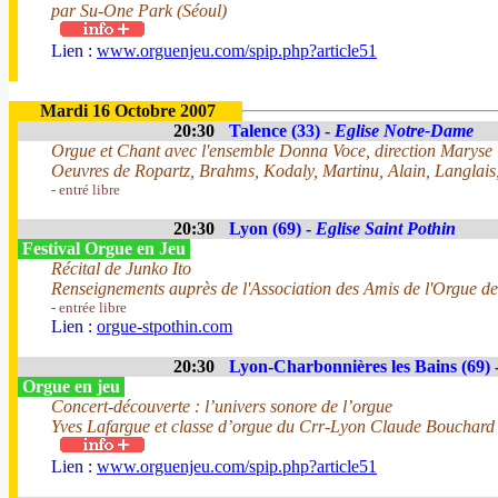
par Su-One Park (Séoul)
Lien :
www.orguenjeu.com/spip.php?article51
Mardi 16 Octobre 2007
20:30
Talence (33) -
Eglise Notre-Dame
Orgue et Chant avec l'ensemble Donna Voce, direction Maryse
Oeuvres de Ropartz, Brahms, Kodaly, Martinu, Alain, Langlais
- entré libre
20:30
Lyon (69) -
Eglise Saint Pothin
Festival Orgue en Jeu
Récital de Junko Ito
Renseignements auprès de l'Association des Amis de l'Orgue de
- entrée libre
Lien :
orgue-stpothin.com
20:30
Lyon-Charbonnières les Bains (69) 
Orgue en jeu
Concert-découverte : l’univers sonore de l’orgue
Yves Lafargue et classe d’orgue du Crr-Lyon Claude Bouchard 
Lien :
www.orguenjeu.com/spip.php?article51