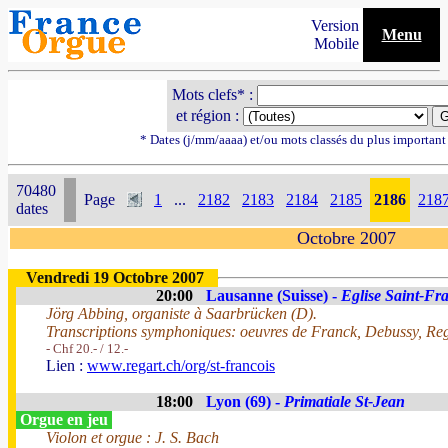
Version
Menu
Mobile
Mots clefs* :
et région :
* Dates (j/mm/aaaa) et/ou mots classés du plus importan
70480
Page
1
...
2182
2183
2184
2185
2186
218
dates
Octobre 2007
Vendredi 19 Octobre 2007
20:00
Lausanne (Suisse) -
Eglise Saint-Fr
Jörg Abbing, organiste à Saarbrücken (D).
Transcriptions symphoniques: oeuvres de Franck, Debussy, Re
- Chf 20.- / 12.-
Lien :
www.regart.ch/org/st-francois
18:00
Lyon (69) -
Primatiale St-Jean
Orgue en jeu
Violon et orgue : J. S. Bach