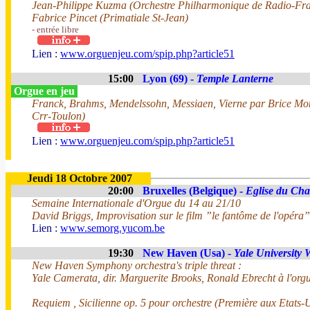
Jean-Philippe Kuzma (Orchestre Philharmonique de Radio-Fr
Fabrice Pincet (Primatiale St-Jean)
- entrée libre
Lien :
www.orguenjeu.com/spip.php?article51
15:00
Lyon (69) -
Temple Lanterne
Orgue en jeu
Franck, Brahms, Mendelssohn, Messiaen, Vierne par Brice M
Crr-Toulon)
Lien :
www.orguenjeu.com/spip.php?article51
Jeudi 18 Octobre 2007
20:00
Bruxelles (Belgique) -
Eglise du Cha
Semaine Internationale d'Orgue du 14 au 21/10
David Briggs, Improvisation sur le film ”le fantôme de l'opéra”
Lien :
www.semorg.yucom.be
19:30
New Haven (Usa) -
Yale University 
New Haven Symphony orchestra's triple threat :
Yale Camerata, dir. Marguerite Brooks, Ronald Ebrecht à l'org
Requiem , Sicilienne op. 5 pour orchestre (Première aux Etats