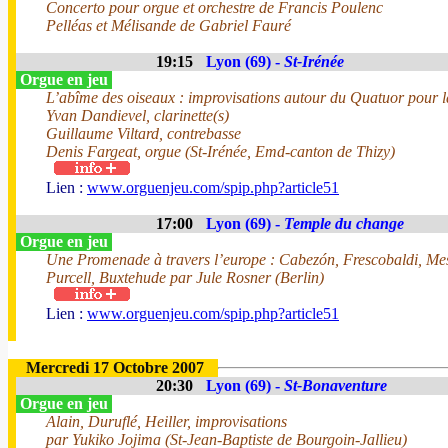
Concerto pour orgue et orchestre de Francis Poulenc
Pelléas et Mélisande de Gabriel Fauré
19:15
Lyon (69) -
St-Irénée
Orgue en jeu
L’abîme des oiseaux : improvisations autour du Quatuor pour la
Yvan Dandievel, clarinette(s)
Guillaume Viltard, contrebasse
Denis Fargeat, orgue (St-Irénée, Emd-canton de Thizy)
Lien :
www.orguenjeu.com/spip.php?article51
17:00
Lyon (69) -
Temple du change
Orgue en jeu
Une Promenade à travers l’europe : Cabezón, Frescobaldi, Mess
Purcell, Buxtehude par Jule Rosner (Berlin)
Lien :
www.orguenjeu.com/spip.php?article51
Mercredi 17 Octobre 2007
20:30
Lyon (69) -
St-Bonaventure
Orgue en jeu
Alain, Duruflé, Heiller, improvisations
par Yukiko Jojima (St-Jean-Baptiste de Bourgoin-Jallieu)