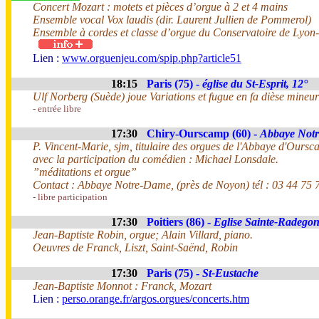
Concert Mozart : motets et pièces d’orgue à 2 et 4 mains
Ensemble vocal Vox laudis (dir. Laurent Jullien de Pommerol)
Ensemble à cordes et classe d’orgue du Conservatoire de Lyon
Lien :
www.orguenjeu.com/spip.php?article51
18:15
Paris (75) -
église du St-Esprit, 12°
Ulf Norberg (Suède) joue Variations et fugue en fa dièse mineu
- entrée libre
17:30
Chiry-Ourscamp (60) -
Abbaye Not
P. Vincent-Marie, sjm, titulaire des orgues de l'Abbaye d'Oursc
avec la participation du comédien : Michael Lonsdale.
”méditations et orgue”
Contact : Abbaye Notre-Dame, (près de Noyon) tél : 03 44 75 
- libre participation
17:30
Poitiers (86) -
Eglise Sainte-Radego
Jean-Baptiste Robin, orgue; Alain Villard, piano.
Oeuvres de Franck, Liszt, Saint-Saënd, Robin
17:30
Paris (75) -
St-Eustache
Jean-Baptiste Monnot : Franck, Mozart
Lien :
perso.orange.fr/argos.orgues/concerts.htm