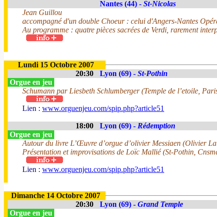
Nantes (44) -
St-Nicolas
Jean Guillou
accompagné d'un double Choeur : celui d'Angers-Nantes Opéra
Au programme : quatre pièces sacrées de Verdi, rarement interp
Lundi 15 Octobre 2007
20:30
Lyon (69) -
St-Pothin
Orgue en jeu
Schumann par Liesbeth Schlumberger (Temple de l’etoile, Par
Lien :
www.orguenjeu.com/spip.php?article51
18:00
Lyon (69) -
Rédemption
Orgue en jeu
Autour du livre L’Œuvre d’orgue d’olivier Messiaen (Olivier Lat
Présentation et improvisations de Loïc Mallié (St-Pothin, Cns
Lien :
www.orguenjeu.com/spip.php?article51
Dimanche 14 Octobre 2007
20:30
Lyon (69) -
Grand Temple
Orgue en jeu