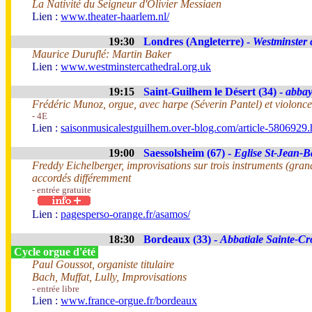
La Nativité du Seigneur d'Olivier Messiaen
Lien :
www.theater-haarlem.nl/
19:30
Londres (Angleterre) -
Westminster 
Maurice Duruflé: Martin Baker
Lien :
www.westminstercathedral.org.uk
19:15
Saint-Guilhem le Désert (34) -
abba
Frédéric Munoz, orgue, avec harpe (Séverin Pantel) et violonc
- 4E
Lien :
saisonmusicalestguilhem.over-blog.com/article-5806929.
19:00
Saessolsheim (67) -
Eglise St-Jean-Ba
Freddy Eichelberger, improvisations sur trois instruments (grand
accordés différemment
- entrée gratuite
Lien :
pagesperso-orange.fr/asamos/
18:30
Bordeaux (33) -
Abbatiale Sainte-Cr
Cycle orgue d'été
Paul Goussot, organiste titulaire
Bach, Muffat, Lully, Improvisations
- entrée libre
Lien :
www.france-orgue.fr/bordeaux