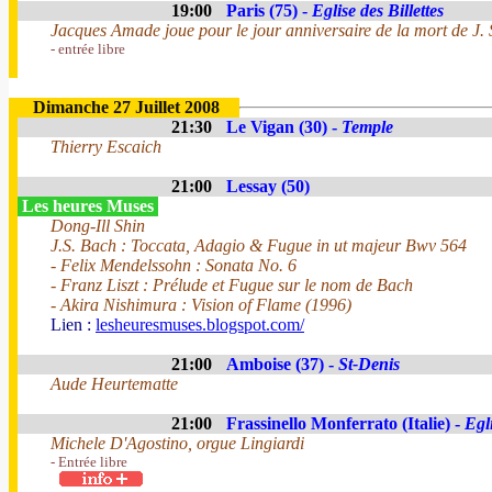
19:00
Paris (75) -
Eglise des Billettes
Jacques Amade joue pour le jour anniversaire de la mort de J.
- entrée libre
Dimanche 27 Juillet 2008
21:30
Le Vigan (30) -
Temple
Thierry Escaich
21:00
Lessay (50)
Les heures Muses
Dong-Ill Shin
J.S. Bach : Toccata, Adagio & Fugue in ut majeur Bwv 564
- Felix Mendelssohn : Sonata No. 6
- Franz Liszt : Prélude et Fugue sur le nom de Bach
- Akira Nishimura : Vision of Flame (1996)
Lien :
lesheuresmuses.blogspot.com/
21:00
Amboise (37) -
St-Denis
Aude Heurtematte
21:00
Frassinello Monferrato (Italie) -
Egl
Michele D'Agostino, orgue Lingiardi
- Entrée libre