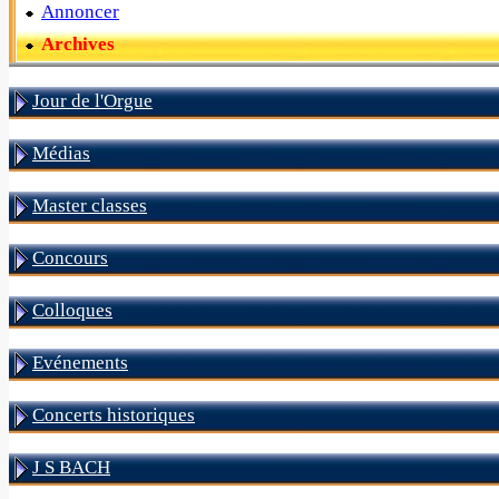
Annoncer
Archives
Jour de l'Orgue
Médias
Master classes
Concours
Colloques
Evénements
Concerts historiques
J S BACH