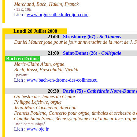
Marchand, Bach, Hakim, Franck
- 13E, 10E
Lien :
www.orguecathedraledijon.com
Lundi 28 Juillet 2008
21:00
Strasbourg (67) -
St-Thomas
Daniel Maurer joue pour le jour anniversaire de la mort de J. 
21:00
Saint-Donat (26) -
Collégiale
Bach en Drôme
Marie-Claire Alain, orgue
Bach, Rossi, Frescobaldi, Vivaldi
- payant
Lien :
www.bach-en-drome-des-collines.eu
20:30
Paris (75) -
Cathédrale Notre-Dame 
Orchestre des Jeunes du Centre
Philippe Lefebvre, orgue
Jean-Marc Cochereau, direction
Francis Poulenc, Concerto pour orgue, timbales et orchestre à 
Camille Saint-Saëns, 3ème symphonie en ut mineur avec orgue
- non communiqué
Lien :
www.ojc.fr