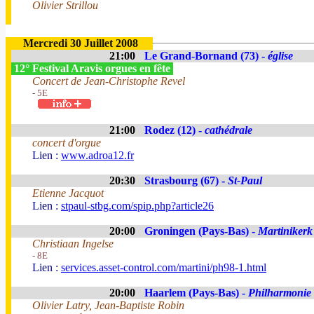
Olivier Strillou
Mercredi 30 Juillet 2008
21:00
Le Grand-Bornand (73) -
église
12° Festival Aravis orgues en fête
Concert de Jean-Christophe Revel
- 5E
21:00
Rodez (12) -
cathédrale
concert d'orgue
Lien :
www.adroa12.fr
20:30
Strasbourg (67) -
St-Paul
Etienne Jacquot
Lien :
stpaul-stbg.com/spip.php?article26
20:00
Groningen (Pays-Bas) -
Martinikerk
Christiaan Ingelse
- 8E
Lien :
services.asset-control.com/martini/ph98-1.html
20:00
Haarlem (Pays-Bas) -
Philharmonie
Olivier Latry, Jean-Baptiste Robin