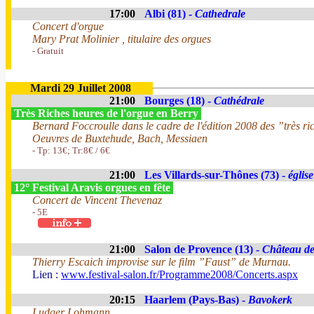
17:00
Albi (81) -
Cathedrale
Concert d'orgue
Mary Prat Molinier , titulaire des orgues
- Gratuit
Mardi 29 Juillet 2008
21:00
Bourges (18) -
Cathédrale
Très Riches heures de l'orgue en Berry
Bernard Foccroulle dans le cadre de l'édition 2008 des ”très ri
Oeuvres de Buxtehude, Bach, Messiaen
- Tp: 13€; Tr:8€ / 6€
21:00
Les Villards-sur-Thônes (73) -
église
12° Festival Aravis orgues en fête
Concert de Vincent Thevenaz
- 5E
21:00
Salon de Provence (13) -
Château de
Thierry Escaich improvise sur le film ”Faust” de Murnau.
Lien :
www.festival-salon.fr/Programme2008/Concerts.aspx
20:15
Haarlem (Pays-Bas) -
Bavokerk
Ludger Lohmann