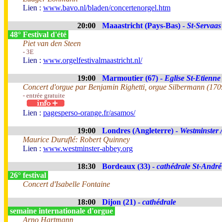
Lien :
www.bavo.nl/bladen/concertenorgel.htm
20:00
Maaastricht (Pays-Bas) -
St-Servaas
48° Festival d'été
Piet van den Steen
- 3E
Lien :
www.orgelfestivalmaastricht.nl/
19:00
Marmoutier (67) -
Eglise St-Etienne
Concert d'orgue par Benjamin Righetti, orgue Silbermann (1709
- entrée gratuite
Lien :
pagesperso-orange.fr/asamos/
19:00
Londres (Angleterre) -
Westminster
Maurice Duruflé: Robert Quinney
Lien :
www.westminster-abbey.org
18:30
Bordeaux (33) -
cathédrale St-André
26° festival
Concert d'Isabelle Fontaine
18:00
Dijon (21) -
cathédrale
semaine internationale d'orgue
Arno Hartmann