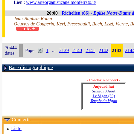
Lien :
www.arteorganisticanelmonferrato.it/
20:00
Richelieu (86) -
Eglise Notre-Dame d
Jean-Baptiste Robin
Oeuvres de Couperin, Kerl, Frescobaldi, Bach, Liszt, Vierne, B
70444
Page
1
...
2139
2140
2141
2142
2143
214
dates
Base discographique
- Prochain concert -
Aujourd'hui
Samedi 8 Août
Le Vigan (30)
Temple du Vigan
Concerts
Liste