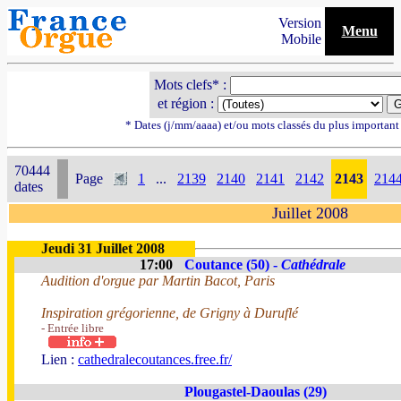
Version
Menu
Mobile
Mots clefs* :
et région :
* Dates (j/mm/aaaa) et/ou mots classés du plus importan
70444
Page
1
...
2139
2140
2141
2142
2143
214
dates
Juillet 2008
Jeudi 31 Juillet 2008
17:00
Coutance (50) -
Cathédrale
Audition d'orgue par Martin Bacot, Paris
Inspiration grégorienne, de Grigny à Duruflé
- Entrée libre
Lien :
cathedralecoutances.free.fr/
Plougastel-Daoulas (29)