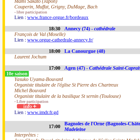
Mami Sakato (Japon)
Couperin, Muffat, Grigny, DuMage, Bach
- libre participation
Lien :
www.france-orgue.fr/bordeaux
18:30
Annecy (74) -
cathédrale
François de Val (Moselle)
Lien :
www.orgue-cathedrale-annecy.fr/
18:00
La Canourgue (48)
Laurent Jochum
17:00
Agen (47) -
Cathédrale Saint-Caprai
10e saison
Yasuko Uyama-Bouvard
Organiste titulaire de l'église St Pierre des Chartreux
Michel Bouvard
Organiste titulaire de la basilique St sernin (Toulouse)
- Libre participation
Lien :
www.imdr.fr.gd
Bagnoles de l'Orne (Bagnoles-Chāte
17:00
Madeleine
Interprètes :