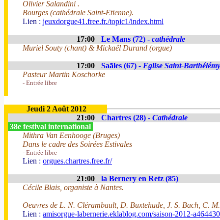
Olivier Salandini .
Bourges (cathédrale Saint-Etienne).
Lien :
jeuxdorgue41.free.fr./topic1/index.html
17:00
Le Mans (72) -
cathédrale
Muriel Souty (chant) & Mickaël Durand (orgue)
17:00
Saāles (67) -
Eglise Saint-Barthélém
Pasteur Martin Koschorke
- Entrée libre
Jeudi 2 Août 2012
21:00
Chartres (28) -
Cathédrale
38e festival international
Mithra Van Eenhooge (Bruges)
Dans le cadre des Soirées Estivales
- Entrée libre
Lien :
orgues.chartres.free.fr/
21:00
la Bernery en Retz (85)
Cécile Blais, organiste à Nantes.
Oeuvres de L. N. Clérambault, D. Buxtehude, J. S. Bach, C. M.
Lien :
amisorgue-labernerie.eklablog.com/saison-2012-a46443