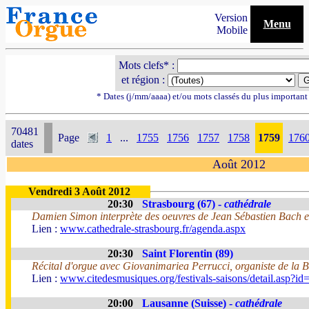
Version
Menu
Mobile
Mots clefs* :
et région :
* Dates (j/mm/aaaa) et/ou mots classés du plus importan
70481
Page
1
...
1755
1756
1757
1758
1759
176
dates
Août 2012
Vendredi 3 Août 2012
20:30
Strasbourg (67) -
cathédrale
Damien Simon interprète des oeuvres de Jean Sébastien Bach et
Lien :
www.cathedrale-strasbourg.fr/agenda.aspx
20:30
Saint Florentin (89)
Récital d'orgue avec Giovanimariea Perrucci, organiste de la B
Lien :
www.citedesmusiques.org/festivals-saisons/detail.asp?i
20:00
Lausanne (Suisse) -
cathédrale