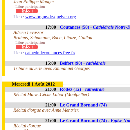
Jean Philippe Mauger
- Libre participation
Lien :
www.orgue-de-quelven.org
17:00
Coutances (50) -
Cathédrale Notre-
Adrien Levassor
Brahms, Schumann, Bach, Litaize, Guillou
- Libre participation
Lien :
cathedralecoutances.free.fr/
15:00
Belfort (90) -
cathédrale
Tribune ouverte avec Emmanuel Georges
Mercredi 1 Août 2012
21:00
Rodez (12) -
cathedrale
Récital Marie-Cécile Lahor (Montpellier)
21:00
Le Grand Bornand (74)
Récital d'orgue avec Anne Mentrier.
21:00
Le Grand Bornand (74) -
Eglise No
Récital d'orgue