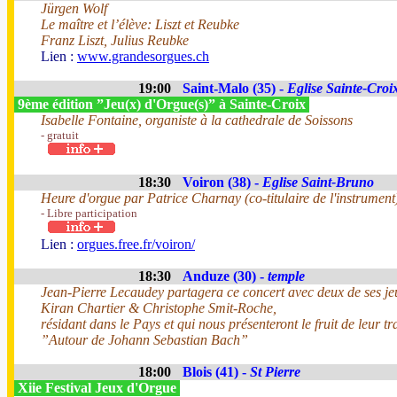
Jürgen Wolf
Le maître et l’élève: Liszt et Reubke
Franz Liszt, Julius Reubke
Lien :
www.grandesorgues.ch
19:00
Saint-Malo (35) -
Eglise Sainte-Croi
9ème édition ”Jeu(x) d'Orgue(s)” à Sainte-Croix
Isabelle Fontaine, organiste à la cathedrale de Soissons
- gratuit
18:30
Voiron (38) -
Eglise Saint-Bruno
Heure d'orgue par Patrice Charnay (co-titulaire de l'instrument
- Libre participation
Lien :
orgues.free.fr/voiron/
18:30
Anduze (30) -
temple
Jean-Pierre Lecaudey partagera ce concert avec deux de ses je
Kiran Chartier & Christophe Smit-Roche,
résidant dans le Pays et qui nous présenteront le fruit de leur tr
”Autour de Johann Sebastian Bach”
18:00
Blois (41) -
St Pierre
Xiie Festival Jeux d'Orgue