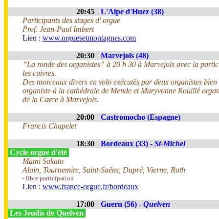
20:45
L'Alpe d'Huez (38)
Participants des stages d' orgue
Prof. Jean-Paul Imbert
Lien :
www.orguesetmontagnes.com
20:30
Marvejols (48)
”La ronde des organistes” à 20 h 30 à Marvejols avec la parti
les cuivres.
Des morceaux divers en solo exécutés par deux organistes bie
organiste à la cathédrale de Mende et Maryvonne Rouillé organi
de la Carce à Marvejols.
20:00
Castromocho (Espagne)
Francis Chapelet
18:30
Bordeaux (33) -
St-Michel
Cycle orgue d'été
Mami Sakato
Alain, Tournemire, Saint-Saëns, Dupré, Vierne, Roth
- libre participation
Lien :
www.france-orgue.fr/bordeaux
17:00
Guern (56) -
Quelven
Les Jeudis de Quelven