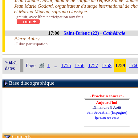
Jean Claude Duval, titulaire de l'orgue de l'église Sainte Made
Jean Marie Godard, organisateur du stage international de ch
et Marina Mineau, soprano classique.
- gratuit, avec libre participation aux frais
17:00
Saint-Brieuc (22) -
Cathédrale
Pierre Aubry
- Libre participation
70481
Page
1
...
1755
1756
1757
1758
1759
176
dates
Base discographique
- Prochain concert -
Aujourd'hui
Dimanche 9 Août
San Sebastian (Espagne)
Iglesia de Iesu
Concerts