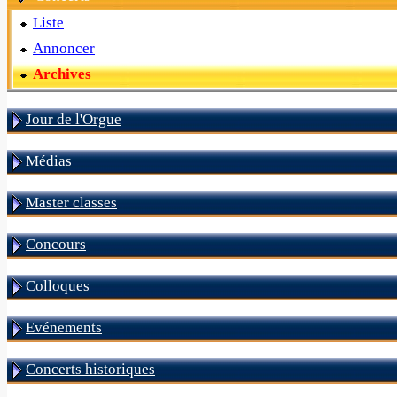
Liste
Annoncer
Archives
Jour de l'Orgue
Médias
Master classes
Concours
Colloques
Evénements
Concerts historiques