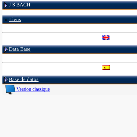
J S BACH
Liens
Data Base
Base de datos
Version classique