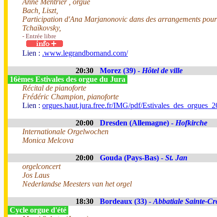
Anne Mentrier , orgue
Bach, Liszt,
Participation d'Ana Marjanonovic dans des arrangements pour o
Tchaïkovsky,
- Entrée libre
Lien :
.www.legrandbornand.com/
20:30
Morez (39) -
Hôtel de ville
16èmes Estivales des orgue du Jura
Récital de pianoforte
Frédéric Champion, pianoforte
Lien :
orgues.haut.jura.free.fr/IMG/pdf/Estivales_des_orgues
20:00
Dresden (Allemagne) -
Hofkirche
Internationale Orgelwochen
Monica Melcova
20:00
Gouda (Pays-Bas) -
St. Jan
orgelconcert
Jos Laus
Nederlandse Meesters van het orgel
18:30
Bordeaux (33) -
Abbatiale Sainte-Cr
Cycle orgue d'été