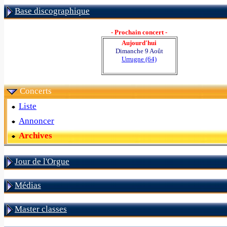
Base discographique
- Prochain concert -
Aujourd'hui
Dimanche 9 Août
Urrugne (64)
Concerts
Liste
Annoncer
Archives
Jour de l'Orgue
Médias
Master classes