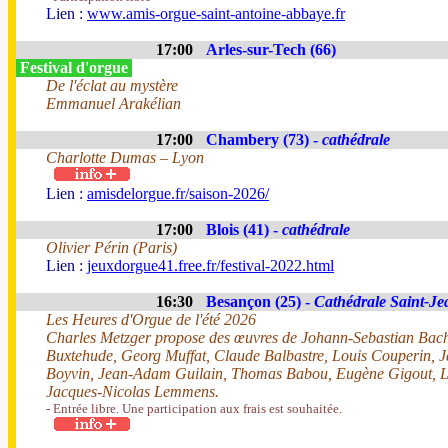
Lien :
www.amis-orgue-saint-antoine-abbaye.fr
17:00
Arles-sur-Tech (66)
Festival d'orgue
De l'éclat au mystère
Emmanuel Arakélian
17:00
Chambery (73) -
cathédrale
Charlotte Dumas – Lyon
Lien :
amisdelorgue.fr/saison-2026/
17:00
Blois (41) -
cathédrale
Olivier Périn (Paris)
Lien :
jeuxdorgue41.free.fr/festival-2022.html
16:30
Besançon (25) -
Cathédrale Saint-Je
Les Heures d'Orgue de l'été 2026
Charles Metzger propose des œuvres de Johann-Sebastian Bach
Buxtehude, Georg Muffat, Claude Balbastre, Louis Couperin, 
Boyvin, Jean-Adam Guilain, Thomas Babou, Eugène Gigout, Lo
Jacques-Nicolas Lemmens.
- Entrée libre. Une participation aux frais est souhaitée.