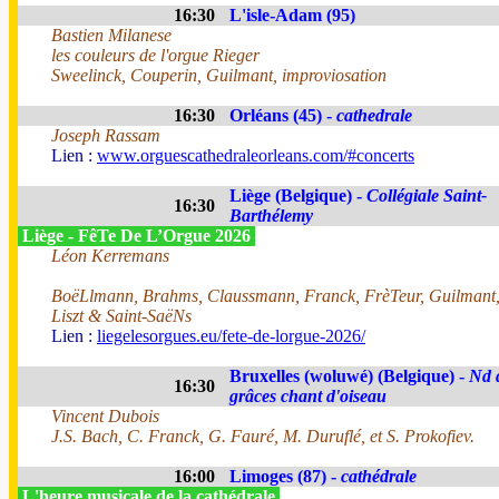
16:30
L'isle-Adam (95)
Bastien Milanese
les couleurs de l'orgue Rieger
Sweelinck, Couperin, Guilmant, improviosation
16:30
Orléans (45) -
cathedrale
Joseph Rassam
Lien :
www.orguescathedraleorleans.com/#concerts
Liège (Belgique) -
Collégiale Saint-
16:30
Barthélemy
Liège - FêTe De L’Orgue 2026
Léon Kerremans
BoëLlmann, Brahms, Claussmann, Franck, FrèTeur, Guilmant
Liszt & Saint-SaëNs
Lien :
liegelesorgues.eu/fete-de-lorgue-2026/
Bruxelles (woluwé) (Belgique) -
Nd 
16:30
grâces chant d'oiseau
Vincent Dubois
J.S. Bach, C. Franck, G. Fauré, M. Duruflé, et S. Prokofiev.
16:00
Limoges (87) -
cathédrale
L'heure musicale de la cathédrale