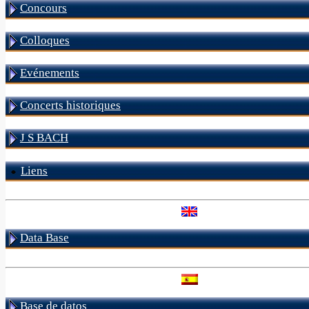
Concours
Colloques
Evénements
Concerts historiques
J S BACH
Liens
Data Base
Base de datos