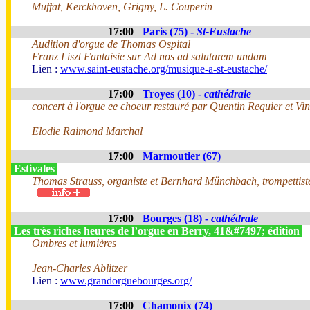
Muffat, Kerckhoven, Grigny, L. Couperin
17:00
Paris (75) -
St-Eustache
Audition d'orgue de Thomas Ospital
Franz Liszt Fantaisie sur Ad nos ad salutarem undam
Lien :
www.saint-eustache.org/musique-a-st-eustache/
17:00
Troyes (10) -
cathédrale
concert à l'orgue ee choeur restauré par Quentin Requier et Vin
Elodie Raimond Marchal
17:00
Marmoutier (67)
Estivales
Thomas Strauss, organiste et Bernhard Münchbach, trompettis
17:00
Bourges (18) -
cathédrale
Les très riches heures de l’orgue en Berry, 41&#7497; édition
Ombres et lumières
Jean-Charles Ablitzer
Lien :
www.grandorguebourges.org/
17:00
Chamonix (74)