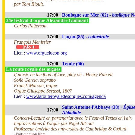
par Tom Rioult.
17:00
Boulogne sur Mer (62) -
basilique N
34e festival d'orgue Alexandre Guilmant
Carlos Patterson
17:00
Luçon (85) -
cathédrale
François Ménissier
Lien :
www.orguelucon.org
17:00
Tende (06)
La route royale des orgues
If music be the food of love, play on - Henry Purcell
Sofie Garcia, soprano
Franck Marcon, orgue
Orgue Giuseppe Serassi, 1807
Lien :
www.larouteroyaledesorgues.com/agenda
Saint-Antoine-l'Abbaye (38) -
Églis
17:00
Abbatiale
Concert-Lecture en partenariat avec le Festival Textes en l'air.
Improvisations à l'orgue par Nigel Allcoat
Professeur émérite des universités de Cambridge & Oxford
- Participation libre