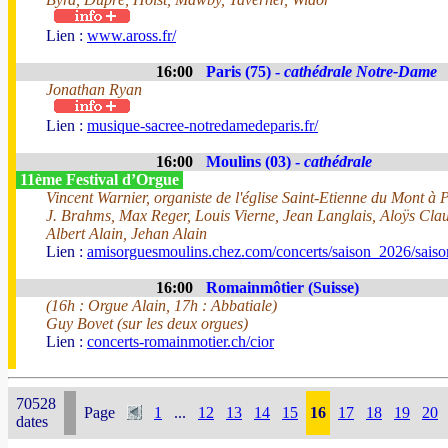
Lien :
www.aross.fr/
16:00
Paris (75) -
cathédrale Notre-Dame
Jonathan Ryan
Lien :
musique-sacree-notredamedeparis.fr/
16:00
Moulins (03) -
cathédrale
11ème Festival d’Orgue
Vincent Warnier, organiste de l'église Saint-Etienne du Mont à 
J. Brahms, Max Reger, Louis Vierne, Jean Langlais, Aloÿs Cl
Albert Alain, Jehan Alain
Lien :
amisorguesmoulins.chez.com/concerts/saison_2026/sais
16:00
Romainmôtier (Suisse)
(16h : Orgue Alain, 17h : Abbatiale)
Guy Bovet (sur les deux orgues)
Lien :
concerts-romainmotier.ch/cior
70528
Page
1
...
12
13
14
15
16
17
18
19
20
dates