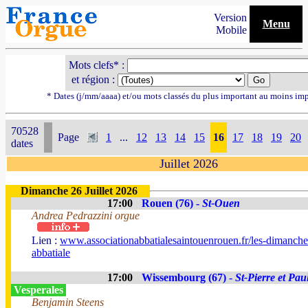
Version
Menu
Mobile
Mots clefs* :
et région :
* Dates (j/mm/aaaa) et/ou mots classés du plus important au moins im
70528
Page
1
...
12
13
14
15
16
17
18
19
20
dates
Juillet 2026
Dimanche 26 Juillet 2026
17:00
Rouen (76) -
St-Ouen
Andrea Pedrazzini orgue
Lien :
www.associationabbatialesaintouenrouen.fr/les-dimanche
abbatiale
17:00
Wissembourg (67) -
St-Pierre et Pau
Vesperales
Benjamin Steens