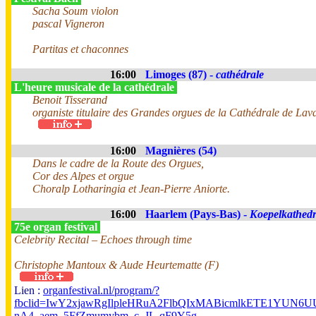
Sacha Soum violon
pascal Vigneron
Partitas et chaconnes
16:00
Limoges (87) -
cathédrale
L'heure musicale de la cathédrale
Benoit Tisserand
organiste titulaire des Grandes orgues de la Cathédrale de Lav
16:00
Magnières (54)
Dans le cadre de la Route des Orgues,
Cor des Alpes et orgue
Choralp Lotharingia et Jean-Pierre Aniorte.
16:00
Haarlem (Pays-Bas) -
Koepelkathedr
75e organ festival
Celebrity Recital – Echoes through time
Christophe Mantoux & Aude Heurtematte (F)
Lien :
organfestival.nl/program/?
fbclid=IwY2xjawRgIlpleHRuA2FlbQIxMABicmlkETE1YUN
nA4_aem_5FfZmumybm_c_JL-qF9Y5g