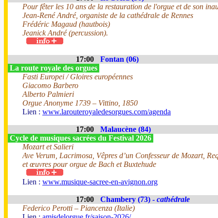
Pour fêter les 10 ans de la restauration de l'orgue et de son ina
Jean-René André, organiste de la cathédrale de Rennes
Frédéric Magaud (hautbois)
Jeanick André (percussion).
17:00
Fontan (06)
La route royale des orgues
Fasti Europei / Gloires européennes
Giacomo Barbero
Alberto Palmieri
Orgue Anonyme 1739 – Vittino, 1850
Lien :
www.larouteroyaledesorgues.com/agenda
17:00
Malaucène (84)
Cycle de musiques sacrées du Festival 2026
Mozart et Salieri
Ave Verum, Lacrimosa, Vêpres d’un Confesseur de Mozart, Req
et œuvres pour orgue de Bach et Buxtehude
Lien :
www.musique-sacree-en-avignon.org
17:00
Chambery (73) -
cathédrale
Federico Perotti – Piancenza (Italie)
Lien :
amisdelorgue.fr/saison-2026/