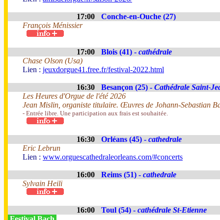
17:00
Conche-en-Ouche (27)
François Ménissier
17:00
Blois (41) -
cathédrale
Chase Olson (Usa)
Lien :
jeuxdorgue41.free.fr/festival-2022.html
16:30
Besançon (25) -
Cathédrale Saint-Je
Les Heures d'Orgue de l'été 2026
Jean Mislin, organiste titulaire. Œuvres de Johann-Sebastian B
- Entrée libre. Une participation aux frais est souhaitée.
16:30
Orléans (45) -
cathedrale
Eric Lebrun
Lien :
www.orguescathedraleorleans.com/#concerts
16:00
Reims (51) -
cathedrale
Sylvain Heili
16:00
Toul (54) -
cathédrale St-Etienne
Festival Bach