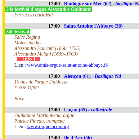
17:00
Boulogne sur Mer (62) -
basilique N
34e festival d'orgue Alexandre Guilmant
Ferruccio bartoletti
17:00
Saint-Antoine l'Abbaye (38)
34e festival
Salve Regina
Motets inédits
Alessandro Scarlatti (1660–1725)
Alessandro Melani (1639–1703)
Lien :
www.amis-orgue-saint-antoine-abbaye.fr/
17:00
Alençon (61) -
Basilique Nd
10 ans de l'orgue Daldosso.
Pierre Offret
Bach
17:00
Luçon (85) -
cathédrale
Guillaume Marionneau, orgue
Patrice Pineau, trompette
Lien :
www.orguelucon.org
17:00
Ile d'Arz (56)