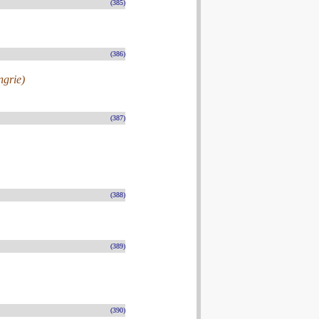
(385)
(386)
ngrie)
(387)
(388)
(389)
(390)