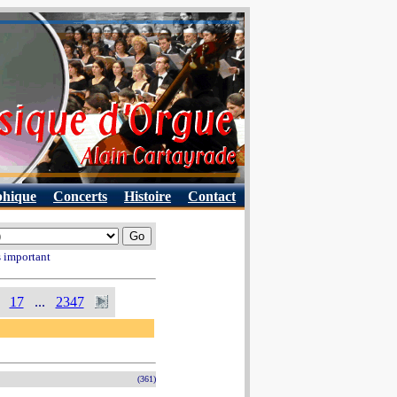
phique
Concerts
Histoire
Contact
s important
17
...
2347
(361)