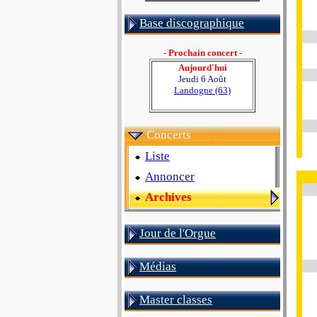
Base discographique
- Prochain concert -
Aujourd'hui
Jeudi 6 Août
Landogne (63)
Concerts
Liste
Annoncer
Archives
Jour de l'Orgue
Médias
Master classes