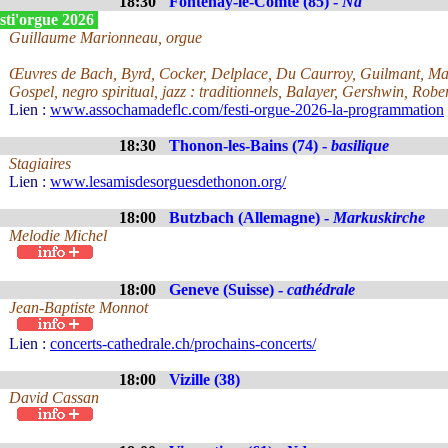
18:30
Fontenay-le-Comte (85) -
Nd
sti'orgue 2026
Guillaume Marionneau, orgue
Œuvres de Bach, Byrd, Cocker, Delplace, Du Caurroy, Guilmant, Ma
Gospel, negro spiritual, jazz : traditionnels, Balayer, Gershwin, Robe
Lien :
www.assochamadeflc.com/festi-orgue-2026-la-programmation
18:30
Thonon-les-Bains (74) -
basilique
Stagiaires
Lien :
www.lesamisdesorguesdethonon.org/
18:00
Butzbach (Allemagne) -
Markuskirche
Melodie Michel
18:00
Geneve (Suisse) -
cathédrale
Jean-Baptiste Monnot
Lien :
concerts-cathedrale.ch/prochains-concerts/
18:00
Vizille (38)
David Cassan