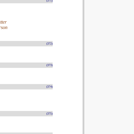
(371)
tter
rson
(372)
(373)
(374)
(375)