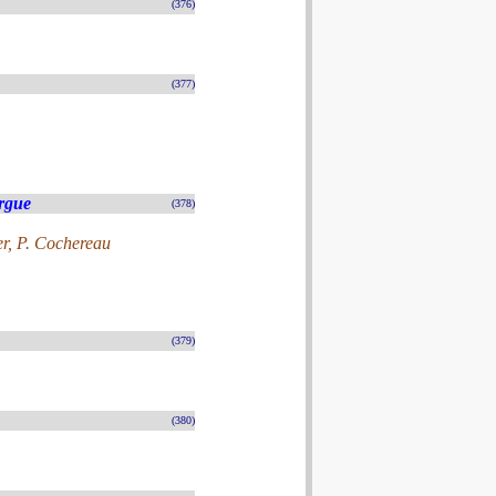
(376)
(377)
rgue
(378)
er, P. Cochereau
(379)
(380)