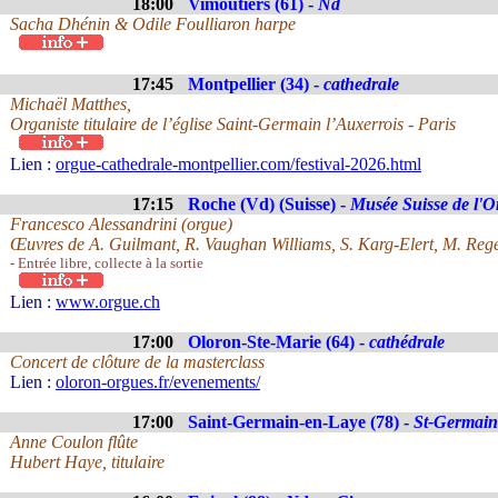
18:00
Vimoutiers (61) -
Nd
Sacha Dhénin & Odile Foulliaron harpe
17:45
Montpellier (34) -
cathedrale
Michaël Matthes,
Organiste titulaire de l’église Saint-Germain l’Auxerrois - Paris
Lien :
orgue-cathedrale-montpellier.com/festival-2026.html
17:15
Roche (Vd) (Suisse) -
Musée Suisse de l'O
Francesco Alessandrini (orgue)
Œuvres de A. Guilmant, R. Vaughan Williams, S. Karg-Elert, M. Reg
- Entrée libre, collecte à la sortie
Lien :
www.orgue.ch
17:00
Oloron-Ste-Marie (64) -
cathédrale
Concert de clôture de la masterclass
Lien :
oloron-orgues.fr/evenements/
17:00
Saint-Germain-en-Laye (78) -
St-Germain
Anne Coulon flûte
Hubert Haye, titulaire