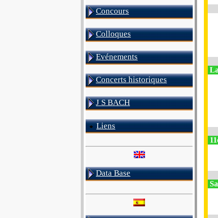
Concours
Colloques
Evénements
La
Concerts historiques
J S BACH
Liens
11
Data Base
Sa