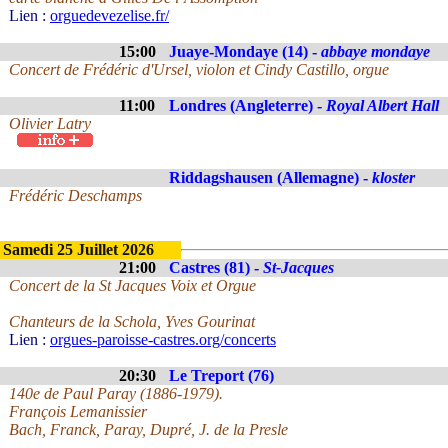
Lien :
orguedevezelise.fr/
15:00
Juaye-Mondaye (14) -
abbaye mondaye
Concert de Frédéric d'Ursel, violon et Cindy Castillo, orgue
11:00
Londres (Angleterre) -
Royal Albert Hall
Olivier Latry
Riddagshausen (Allemagne) -
kloster
Frédéric Deschamps
Samedi 25 Juillet 2026
21:00
Castres (81) -
St-Jacques
Concert de la St Jacques Voix et Orgue
Chanteurs de la Schola, Yves Gourinat
Lien :
orgues-paroisse-castres.org/concerts
20:30
Le Treport (76)
140e de Paul Paray (1886-1979).
François Lemanissier
Bach, Franck, Paray, Dupré, J. de la Presle