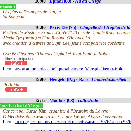
16:00
Epinal (88) -
Nd au Cierge
e saison
Les plus belles pages de l'orgue
Yu Suhyeon
16:00
Paris 13e (75) -
Chapelle de l'Hôpital de la
Festival de Musique France-Corée (140 ans de l'amitié franco-corée
Alexia Tye (orgue) et Ugo Rosano (Violoncelle)
avec création d’œuvres de Sujin Lee, jeune compositrice coréenne
Comité d'honneur Thomas Ospital et Jean-Baptiste Robin
- libre participation
Lien :
www.aumoneriecatholiquesalpetriere.fr/hospitalitemusicale
15:00
Hengelo (Pays-Bas) -
Lambertusbasiliek
Jb Robin
12:15
Moulins (03) -
cathédrale
ème Festival d’Orgue
Concert par Sarah Kim, organiste à l'Oratoire du Louvre
F. Mendelssohn, César Franck, Louis Vierne, Aloÿs Claussmann
Lien :
amisorguesmoulins.chez.com/concerts/saison_2026/saison2026