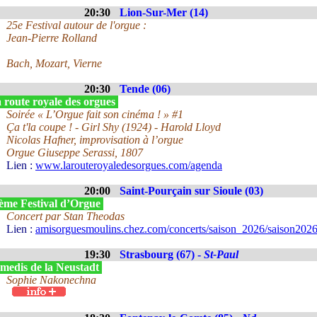
20:30
Lion-Sur-Mer (14)
25e Festival autour de l'orgue :
Jean-Pierre Rolland
Bach, Mozart, Vierne
20:30
Tende (06)
 route royale des orgues
Soirée « L’Orgue fait son cinéma ! » #1
Ça t'la coupe ! - Girl Shy (1924) - Harold Lloyd
Nicolas Hafner, improvisation à l’orgue
Orgue Giuseppe Serassi, 1807
Lien :
www.larouteroyaledesorgues.com/agenda
20:00
Saint-Pourçain sur Sioule (03)
ème Festival d’Orgue
Concert par Stan Theodas
Lien :
amisorguesmoulins.chez.com/concerts/saison_2026/saison2026
19:30
Strasbourg (67) -
St-Paul
medis de la Neustadt
Sophie Nakonechna