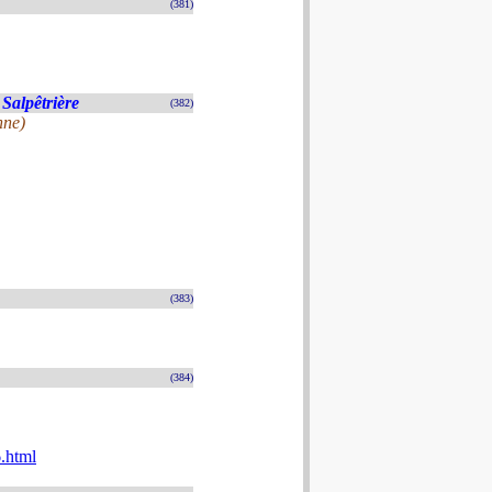
(381)
 Salpêtrière
(382)
nne)
(383)
(384)
.html