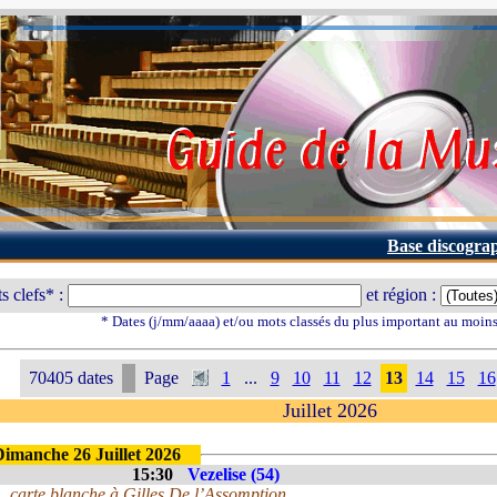
Base discogra
s clefs* :
et région :
* Dates (j/mm/aaaa) et/ou mots classés du plus important au moin
70405 dates
Page
1
...
9
10
11
12
13
14
15
16
Juillet 2026
Dimanche 26 Juillet 2026
15:30
Vezelise (54)
carte blanche à Gilles De l’Assomption