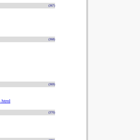
(367)
(368)
(369)
.html
(370)