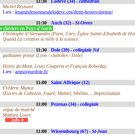
11:30
Lodève (34) -
cathédrale
Michel Reynard
Lien :
lesamisdesorguesdelodeve.org/demi-heures-dorgue/
11:30
Auch (32) -
St-Orens
s claviers en Pays d'Auch
Christophe d’Alessandro (Paris, Cnrs, Église Sainte-Elisabeth de Ho
Quand La création se mêle à la science.
11:30
Dole (39) -
collegiale Nd
guillaume prieur (Lyon / charolles / Dole)
Henry du Mont, Louis Couperin et François Roberday
Lien :
amisorguedole.fr/
11:00
Saint-Affrique (12)
Frédéric Munoz
Œuvres de Cabezon, Fauré, Mahler, Sibélius.... Improvisation
11:00
Pezenas (34) -
collegiale
orgue du marché
Mathieu Lours
11:00
Wissembourg (67) -
St-Jean