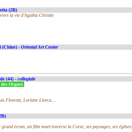
etta (2B)
avers la vie d'Agatha Christie
 (Chine) -
Oriental Art Center
e (44) -
collegiale
x des Orgues
uis Florentz, Loriane Llorca…
2B)
 grand écran, un film muet traverse la Corse, ses paysages, ses églises,