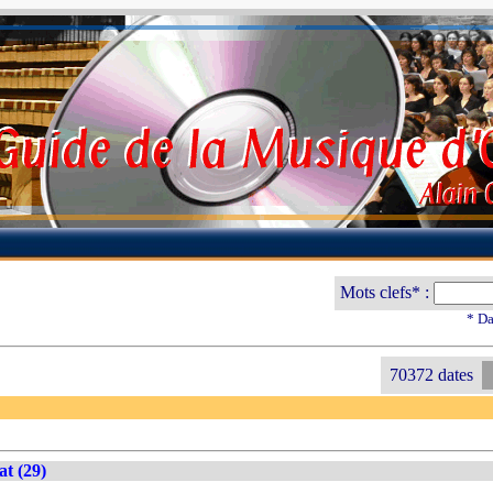
Mots clefs* :
* Da
70372 dates
at (29)