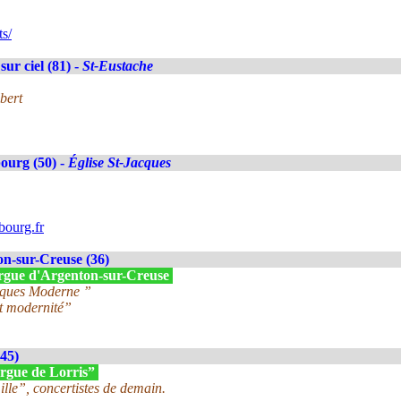
s/
sur ciel (81) -
St-Eustache
lbert
ourg (50) -
Église St-Jacques
ourg.fr
n-sur-Creuse (36)
'Orgue d'Argenton-sur-Creuse
cques Moderne ”
et modernité”
(45)
orgue de Lorris”
lle”, concertistes de demain.