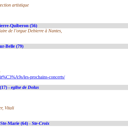
ction artistique
ierre-Quiberon (56)
laire de l’orgue Debierre à Nantes,
ur-Belle (79)
s
lit%C3%A9s/les-prochains-concerts/
(17) -
eglise de Dolus
r, Vitali
Ste-Marie (64) -
Ste-Croix