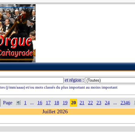
et région :
tes (j/mm/aaaa) et/ou mots classés du plus important au moins important
Page
1
...
16
17
18
19
20
21
22
23
24
...
2346
Juillet 2026