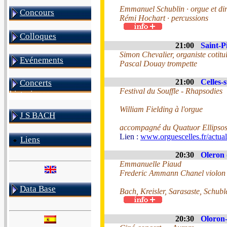
Emmanuel Schublin · orgue et dire
Concours
Rémi Hochart · percussions
Colloques
21:00
Saint-P
Simon Chevalier, organiste cotitu
Evénements
Pascal Douay trompette
21:00
Celles-s
Concerts
Festival du Souffle - Rhapsodies
historiques
William Fielding à l'orgue
J S BACH
accompagné du Quatuor Ellipso
Lien :
www.orguescelles.fr/actua
Liens
20:30
Oleron 
Emmanuelle Piaud
Frederic Ammann Chanel violon
Data Base
Bach, Kreisler, Sarasaste, Schuble
20:30
Oloron-