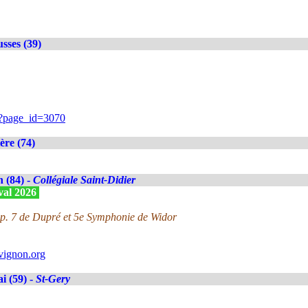
sses (39)
/?page_id=3070
ère (74)
 (84) -
Collégiale Saint-Didier
ival 2026
op. 7 de Dupré et 5e Symphonie de Widor
vignon.org
 (59) -
St-Gery