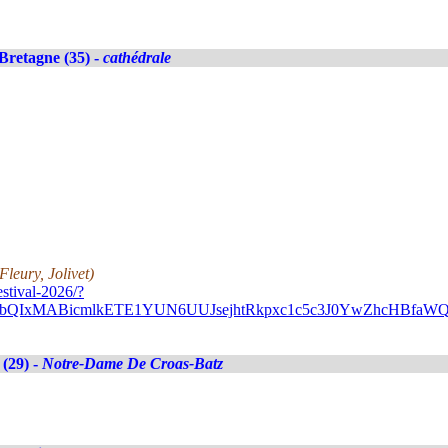
Bretagne (35) -
cathédrale
leury, Jolivet)
stival-2026/?
A2FlbQIxMABicmlkETE1YUN6UUJsejhtRkpxc1c5c3J0YwZhc
 (29) -
Notre-Dame De Croas-Batz