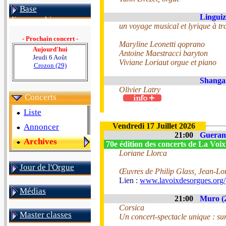
Base
Linguiz
discographique
un voyage musical et lyrique à tr
- Prochain concert -
Maryline Leonetti qoprano
Aujourd'hui
Antoine Maestracci baryton
Jeudi 6 Août
Viviane Loriaut orgue et piano
Crozon (29)
Shangai
Olivier Latry
Concerts
Liste
Vendredi 17 Juillet 2026
Annoncer
21:00
Guerand
Archives
70e édition des concerts de La Voi
Loriane Llorca
Jour de l'Orgue
Œuvres de Philip Glass, Jean-Lo
Lien :
www.lavoixdesorgues.org/
Médias
21:00
Muro (
Corsica
Master classes
Un concert-spectacle unique : sur