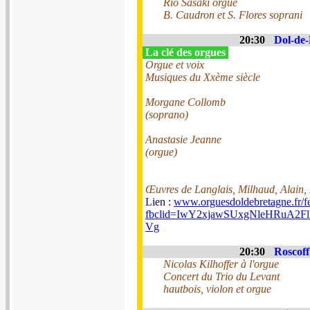
Rio Sasaki orgue
B. Caudron et S. Flores soprani
20:30
Dol-de-
La clé des orgues
Orgue et voix
Musiques du Xxème siècle
Morgane Collomb
(soprano)
Anastasie Jeanne
(orgue)
Œuvres de Langlais, Milhaud, Alain, F
Lien :
www.orguesdoldebretagne.fr/fe
fbclid=IwY2xjawSUxgNleHRu
Vg
20:30
Roscoff
Nicolas Kilhoffer à l'orgue
Concert du Trio du Levant
hautbois, violon et orgue