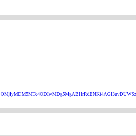
HBfaWQQMjIyMDM5MTc4ODIwMDg5MgABHrRdENKi4AGI3uvDUW