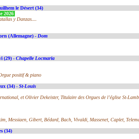
uilhem le Désert (34)
ue 2026
tallas y Danzas....
orn (Allemagne) -
Dom
i (29) -
Chapelle Locmaria
Orgue positif & piano
ux (34) -
St-Louis
rnational, et Olivier Dekeister, Titulaire des Orgues de l’église St-Lam
im, Messiaen, Gibert, Bédard, Bach, Vivaldi, Massenet, Caplet, Tele
s (34)