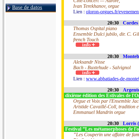
Ciné-concert — Aurore,
Ivan Terekhanov, orgue
Base de datos
Lien :
oloron-orgues.fr/evenement
20:30
Cordes 
Thomas Ospital piano
Ensemble Dulci jubilo, dir. C. Gi
french Touch
20:30
Monteb
Aleksandr Nisse
Bach - Buxtehude - Salvignol
Lien :
www.abbatiades-de-monteb
20:30
Argento
dixième édition des Estivales de l
Orgue et Voix par l'Ensemble Ja
Aristide Cavaillé-Coll, tradition 
Emmanuel Mandrin orgue
20:30
Lorris 
Festival ”Les métamorphoses de l'
”Les Couperin une affaire de fami