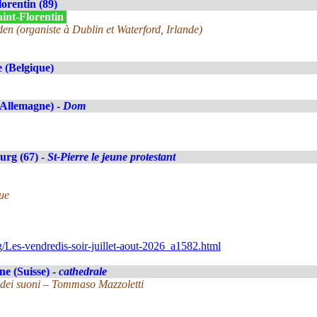
lorentin (89)
aint-Florentin
n (organiste à Dublin et Waterford, Irlande)
 (Belgique)
(Allemagne) -
Dom
urg (67) -
St-Pierre le jeune protestant
ue
/Les-vendredis-soir-juillet-aout-2026_a1582.html
e (Suisse) -
cathedrale
 dei suoni – Tommaso Mazzoletti