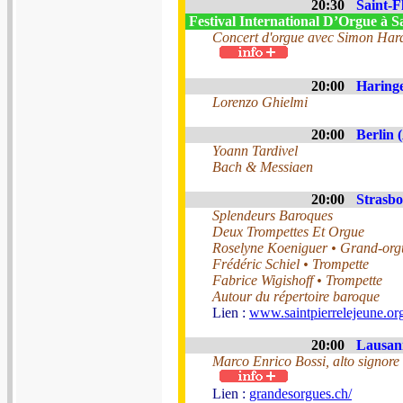
20:30
Saint-F
Festival International D’Orgue à S
Concert d'orgue avec Simon Harde
20:00
Haringe
Lorenzo Ghielmi
20:00
Berlin 
Yoann Tardivel
Bach & Messiaen
20:00
Strasbo
Splendeurs Baroques
Deux Trompettes Et Orgue
Roselyne Koeniguer • Grand-org
Frédéric Schiel • Trompette
Fabrice Wigishoff • Trompette
Autour du répertoire baroque
Lien :
www.saintpierrelejeune.org
20:00
Lausann
Marco Enrico Bossi, alto signore
Lien :
grandesorgues.ch/