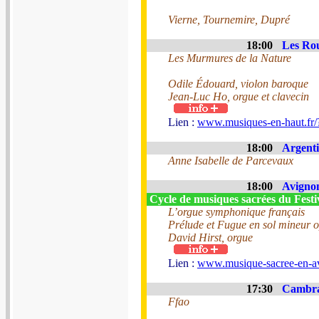
Vierne, Tournemire, Dupré
18:00
Les Rou
Les Murmures de la Nature
Odile Édouard, violon baroque
Jean-Luc Ho, orgue et clavecin
Lien :
www.musiques-en-haut.fr
18:00
Argenti
Anne Isabelle de Parcevaux
18:00
Avignon
Cycle de musiques sacrées du Fest
L’orgue symphonique français
Prélude et Fugue en sol mineur 
David Hirst, orgue
Lien :
www.musique-sacree-en-a
17:30
Cambrai
Ffao