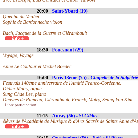
20:00
Saint-Ybard (19)
Quentin du Verdier
Sophie de Bardonneche violon
Bach, Jacquet de la Guerre et Clérambault
18:30
Fouesnant (29)
Voyage, Voyage
Anne Le Coutour et Michel Boedec
16:00
Paris 13ème (75) -
Chapelle de la Salpêtri
Festivals 140ème anniversaire de l'Amitié Franco-Coréenne.
Didier Matry, orgue
Sung Chae Lee, piano
Oeuvres de Rameau, Clérambault, Franck, Matry, Seung Yon Kim ...
- Libre participation
11:15
Auray (56) -
St-Gildas
élèves de l'Académie de Musique & d'Arts Sacrés de Sainte Anne d'A
10:45
Questembert (56) -
Eglise St Pierre