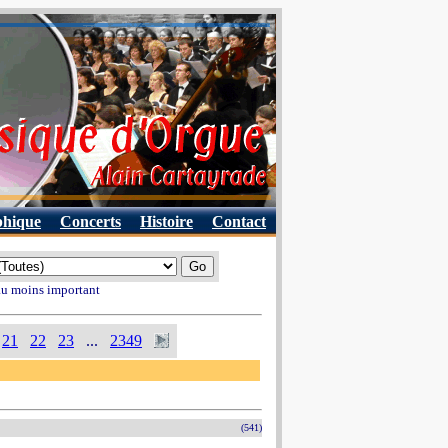
phique
Concerts
Histoire
Contact
 au moins important
21
22
23
...
2349
(541)