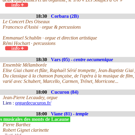
18:30
Corbara (2B)
Le Concert Des Oiseaux
Francesco d'Assisi · orgue & percussions
Emmanuel Schublin · orgue et direction artistique
Rémi Hochart · percussions
18:30
Vars (05) -
centre oecumenique
Ensemble Mélamborée
Elise Giai chant et flûte, Raphaël Sérié trompette, Jean-Baptiste Giai
Du classique à la chanson française, de l'opéra à la musique de film, 
varié avec Schubert, Marcello, Carmen, Trénet, Morricone...
18:00
Cucuron (84)
Jean-Pierre Lecaudey, orgue
Lien :
orguedecucuron.fr/
18:00
Viane (81) -
temple
s musicales des monts de Lacaune
Pierre Barthez
Robert Gignet clarinette