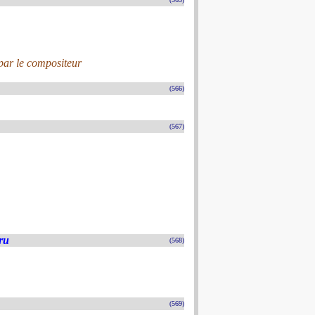
par le compositeur
(566)
(567)
ru
(568)
(569)