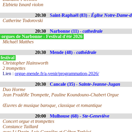
Elzbieta Isnard violon
20:30
Saint-Raphaël (83) -
Église Notre-Dame-de
Catherine Todorovski
20:30
Narbonne (11) -
cathedrale
 orgues de Narbonne - Festival d'été 2026
Michaël Matthes
20:30
Mende (48) -
cathédrale
festival
Christopher Hainsworth
2 trompettes
Lien :
orgue-mende.fr/a-venir/programmation-2026/
20:30
Cancale (35) -
Sainte-Jeanne-Jugan
Duo Horme
Jean PradèRe Trompette, Pauline Koundouno-Chabert Orgue
Œuvres de musique baroque, classique et romantique
20:00
Mulhouse (68) -
Ste-Geneviève
Concert orgue et trompettes
Constance Taillard
avec Li Deqin, Luis Gonzáles et Gábor Tarkövi