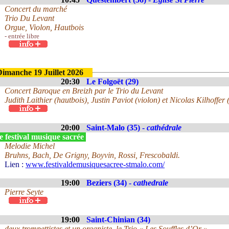
Concert du marché
Trio Du Levant
Orgue, Violon, Hautbois
- entrée libre
Dimanche 19 Juillet 2026
20:30
Le Folgoët (29)
Concert Baroque en Breizh par le Trio du Levant
Judith Laithier (hautbois), Justin Paviot (violon) et Nicolas Kilhoffer 
20:00
Saint-Malo (35) -
cathédrale
 festival musique sacrée
Melodie Michel
Bruhns, Bach, De Grigny, Boyvin, Rossi, Frescobaldi.
Lien :
www.festivaldemusiquesacree-stmalo.com/
19:00
Beziers (34) -
cathedrale
Pierre Seyte
19:00
Saint-Chinian (34)
deux trompettistes et un organiste, le Trio « Les Souffles d’Or »