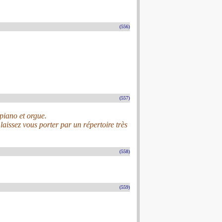
(556)
(557)
 piano et orgue.
laissez vous porter par un répertoire très
(558)
(559)