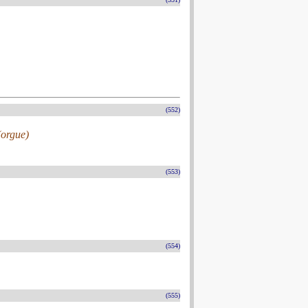
(552)
(orgue)
(553)
(554)
(555)