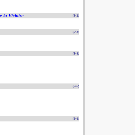
-la-Victoire
(542)
(543)
(544)
(545)
(546)