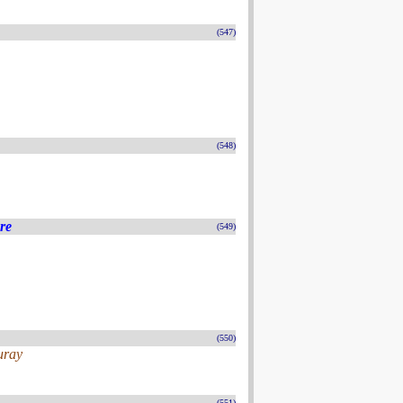
(547)
(548)
ère
(549)
(550)
uray
(551)