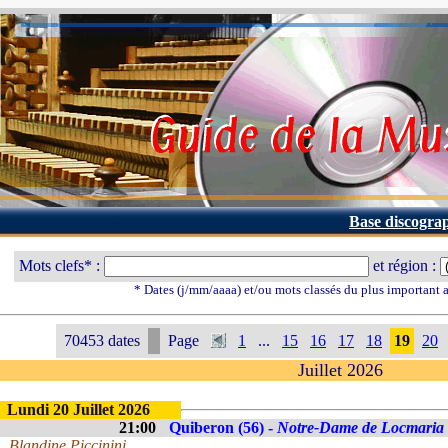
Base discogra
Mots clefs* :
et région :
* Dates (j/mm/aaaa) et/ou mots classés du plus important
70453 dates
Page
1
...
15
16
17
18
19
20
Juillet 2026
Lundi 20 Juillet 2026
21:00
Quiberon (56) -
Notre-Dame de Locmaria
Blandine Piccinini