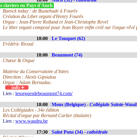
s claviers en Pays d'Auch
Barock today : de Buxtehude à Fourès
Création du Liber organi d'Henry Fourès
Orgue : Jean-Pierre Rolland et Jean-Christophe Revel
Le liber organi composé pour Jean Boyer enfin créé sur l'orgue rêvé 
18:00
Le Touquet (62)
Frédéric Rivoal
18:00
Beaumont (74)
Chœur & Orgue
Maitrise du Conservatoire d’Istres
Direction : Alexis Gipoulou
Orgue : Adam Bernadac.
Lien :
lesorguesdebeaumont74.com/
18:00
Mons (Belgique) -
Collégiale Sainte-Waud
Les Collégiades - 34e édition
Récital d'orgue par Bernard Carlier (titulaire)
Lien :
www.waudru.be
17:30
Saint Pons (34) -
cathédrale