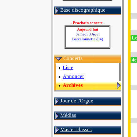
Base discographique
- Prochain concert -
Aujourd'hui
Samedi 8 Août
Le
Barcelonnette (04)
Concerts
4e 
Liste
Annoncer
Archives
Jour de l'Orgue
Médias
Master classes