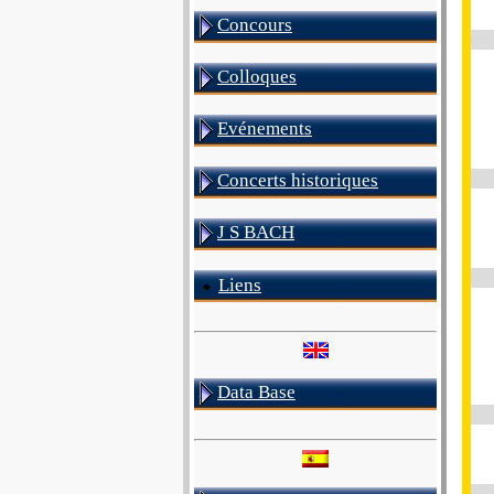
Concours
Colloques
Evénements
Concerts historiques
J S BACH
Liens
Data Base