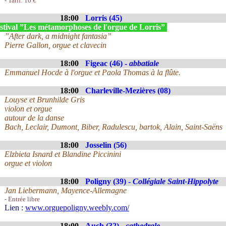
- Tarif: 10 €
18:00
Lorris (45)
stival ”Les métamorphoses de l'orgue de Lorris”
”After dark, a midnight fantasia”
Pierre Gallon, orgue et clavecin
18:00
Figeac (46) -
abbatiale
Emmanuel Hocde à l'orgue et Paola Thomas à la flûte.
18:00
Charleville-Mezières (08)
Louyse et Brunhilde Gris
violon et orgue
autour de la danse
Bach, Leclair, Dumont, Biber, Radulescu, bartok, Alain, Saint-Saëns
18:00
Josselin (56)
Elzbieta Isnard et Blandine Piccinini
orgue et violon
18:00
Poligny (39) -
Collégiale Saint-Hippolyte
Jan Liebermann, Mayence-Allemagne
- Entrée libre
Lien :
www.orguepoligny.weebly.com/
18:00
Auch (32) -
cathedrale