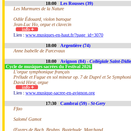
18:00
Les Rousses (39)
Les Murmures de la Nature
Odile Édouard, violon baroque
Jean-Luc Ho, orgue et clavecin
Lien :
www.musiques-en-haut.fr/?page_id=3070
18:00
Argentière (74)
Anne Isabelle de Parcevaux
18:00
Avignon (84) -
Collégiale Saint-Didi
Cycle de musiques sacrées du Festival 2026
L’orgue symphonique français
Prélude et Fugue en sol mineur op. 7 de Dupré et 5e Symphoni
David Hirst, orgue
Lien :
www.musique-sacree-en-avignon.org
17:30
Cambrai (59) -
St-Gery
Ffao
Salomé Gamot
Œuvres de Bach, Bruhns, Buxtehude, Marchand