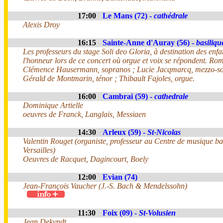
17:00
Le Mans (72) -
cathédrale
Alexis Droy
16:15
Sainte-Anne d'Auray (56) -
basiliqu
Les professeurs du stage Soli deo Gloria, à destination des enfa
l'honneur lors de ce concert où orgue et voix se répondent. Rom
Clémence Hausermann, sopranos ; Lucie Jacqmarcq, mezzo-so
Gérald de Montmarin, ténor ; Thibault Fajoles, orgue.
16:00
Cambrai (59) -
cathedrale
Dominique Artielle
oeuvres de Franck, Langlais, Messiaen
14:30
Arleux (59) -
St-Nicolas
Valentin Rouget (organiste, professeur au Centre de musique b
Versailles)
Oeuvres de Racquet, Dagincourt, Boely
12:00
Evian (74)
Jean-François Vaucher (J.-S. Bach & Mendelssohn)
11:30
Foix (09) -
St-Volusien
Jean Dekyndt