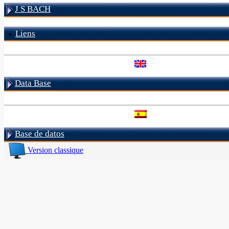
J S BACH
Liens
Data Base
Base de datos
Version classique