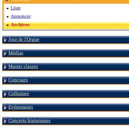
Liste
Annoncer
Archives
Jour de l'Orgue
Médias
Master classes
Concours
Colloques
Evénements
Concerts historiques