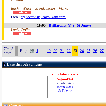
Bach – Widor – Mendelssohn – Vierne
Lien :
orgueetmusiqueavouvant.com/
19:00
Baillargues (34) -
St-Julien
Lucile Dollat
70443
Page
1
...
19
20
21
22
23
24
25
26
27
dates
Base discographique
- Prochain concert -
Aujourd'hui
Samedi 8 Août
Rennes (35)
St-Etienne
Concerts