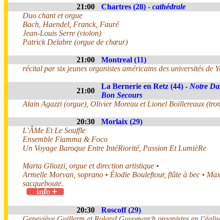
21:00
Chartres (28) -
cathédrale
Duo chant et orgue
Bach, Haendel, Franck, Fauré
Jean-Louis Serre (violon)
Patrick Delabre (orgue de chœur)
21:00
Montreal (11)
récital par six jeunes organistes américains des universités de Ya
La Bernerie en Retz (44) -
Notre Da
21:00
Bon Secours
Alain Agazzi (orgue), Olivier Moreau et Lionel Boillereaux (tro
20:30
Morlaix (29)
L’ÂMe Et Le Souffle
Ensemble Fiamma & Foco
Un Voyage Baroque Entre IntéRiorité, Passion Et LumièRe
Marta Gliozzi, orgue et direction artistique •
Armelle Morvan, soprano • Élodie Bouleftour, flûte à bec • Ma
sacqueboute.
20:30
Roscoff (29)
Geneviève Guillerm et Roland Guyomarch organistes en l’églis