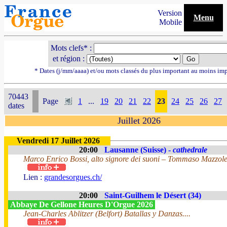
Version
Menu
Mobile
Mots clefs* :
et région :
* Dates (j/mm/aaaa) et/ou mots classés du plus important au moins im
70443
Page
1
...
19
20
21
22
23
24
25
26
27
dates
Juillet 2026
Vendredi 17 Juillet 2026
20:00
Lausanne (Suisse) -
cathedrale
Marco Enrico Bossi, alto signore dei suoni – Tommaso Mazzolet
Lien :
grandesorgues.ch/
20:00
Saint-Guilhem le Désert (34)
Abbaye De Gellone Heures D'Orgue 2026
Jean-Charles Ablitzer (Belfort) Batallas y Danzas....