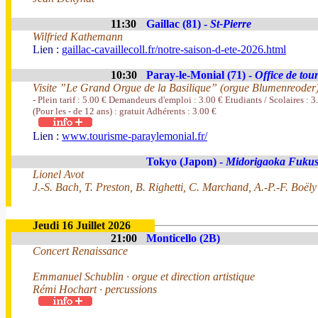
11:30
Gaillac (81) -
St-Pierre
Wilfried Kathemann
Lien :
gaillac-cavaillecoll.fr/notre-saison-d-ete-2026.html
10:30
Paray-le-Monial (71) -
Office de tou
Visite ”Le Grand Orgue de la Basilique” (orgue Blumenreoder
- Plein tarif : 5.00 € Demandeurs d'emploi : 3.00 € Etudiants / Scolaires : 
(Pour les - de 12 ans) : gratuit Adhérents : 3.00 €
Lien :
www.tourisme-paraylemonial.fr/
Tokyo (Japon) -
Midorigaoka Fuku
Lionel Avot
J.-S. Bach, T. Preston, B. Righetti, C. Marchand, A.-P.-F. Boëly
Jeudi 16 Juillet 2026
21:00
Monticello (2B)
Concert Renaissance
Emmanuel Schublin · orgue et direction artistique
Rémi Hochart · percussions