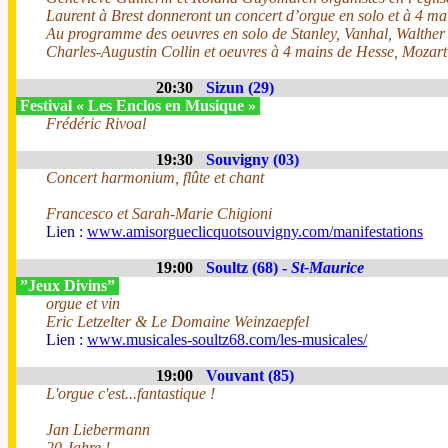
Laurent à Brest donneront un concert d’orgue en solo et à 4 ma
Au programme des oeuvres en solo de Stanley, Vanhal, Walther
Charles-Augustin Collin et oeuvres à 4 mains de Hesse, Mozart
20:30
Sizun (29)
Festival « Les Enclos en Musique »
Frédéric Rivoal
19:30
Souvigny (03)
Concert harmonium, flûte et chant
Francesco et Sarah-Marie Chigioni
Lien :
www.amisorgueclicquotsouvigny.com/manifestations
19:00
Soultz (68) -
St-Maurice
”Jeux Divins”
orgue et vin
Eric Letzelter & Le Domaine Weinzaepfel
Lien :
www.musicales-soultz68.com/les-musicales/
19:00
Vouvant (85)
L'orgue c'est...fantastique !
Jan Liebermann
20 Jahre !