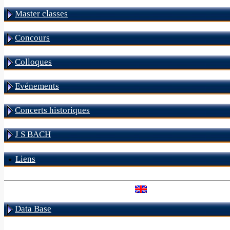
Master classes
Concours
Colloques
Evénements
Concerts historiques
J S BACH
Liens
Data Base