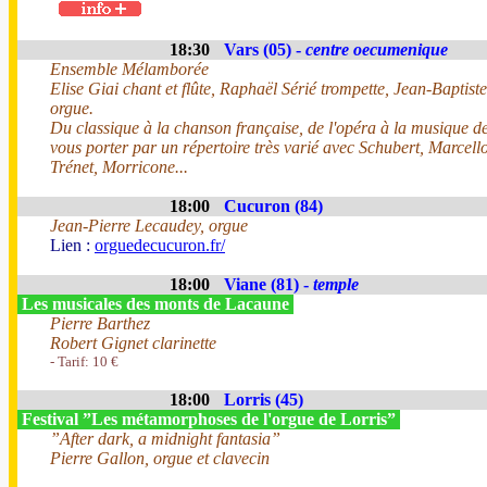
18:30
Vars (05) -
centre oecumenique
Ensemble Mélamborée
Elise Giai chant et flûte, Raphaël Sérié trompette, Jean-Baptist
orgue.
Du classique à la chanson française, de l'opéra à la musique de 
vous porter par un répertoire très varié avec Schubert, Marcel
Trénet, Morricone...
18:00
Cucuron (84)
Jean-Pierre Lecaudey, orgue
Lien :
orguedecucuron.fr/
18:00
Viane (81) -
temple
Les musicales des monts de Lacaune
Pierre Barthez
Robert Gignet clarinette
- Tarif: 10 €
18:00
Lorris (45)
Festival ”Les métamorphoses de l'orgue de Lorris”
”After dark, a midnight fantasia”
Pierre Gallon, orgue et clavecin