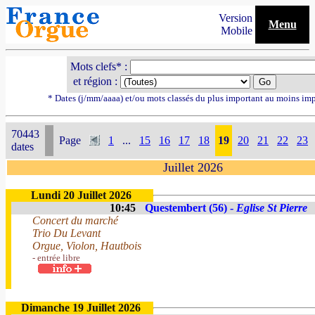
Version
Menu
Mobile
Mots clefs* :
et région :
* Dates (j/mm/aaaa) et/ou mots classés du plus important au moins im
70443
Page
1
...
15
16
17
18
19
20
21
22
23
dates
Juillet 2026
Lundi 20 Juillet 2026
10:45
Questembert (56) -
Eglise St Pierre
Concert du marché
Trio Du Levant
Orgue, Violon, Hautbois
- entrée libre
Dimanche 19 Juillet 2026