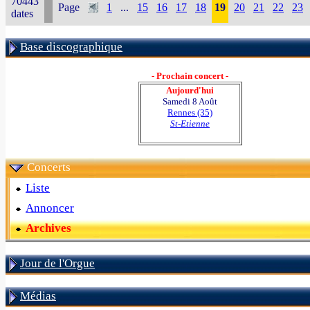
70443
Page
1
...
15
16
17
18
19
20
21
22
23
dates
Base discographique
- Prochain concert -
Aujourd'hui
Samedi 8 Août
Rennes (35)
St-Etienne
Concerts
Liste
Annoncer
Archives
Jour de l'Orgue
Médias