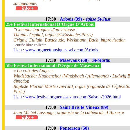
sacqueboute.
17:30
Arbois (39) -
église St-Just
25e Festival International D’Orgue D’Arbois
”Chemins baroques d'un virtuose”
Thomas Ospital, orgue (St-Eustache-Paris)
Grigny, Guilain, Buxtehude, Weckmann, Bach, improvisation
- entrée libre collecte
Lien :
www.orgueetmusiques.wix.com/Arbois
17:30
Masevaux (68) -
St-Martin
50e Festival international d'Orgue de Masevaux
« La voix des Anges »
Windsbacher Knabenchor (Windsbach / Allemagne) - Ludwig 
direction
Baptiste-Florian Marle-Ouvrard, orgue (organiste de l’église Sa
Paris)
Lien :
www.festivalorguemasevaux.com/Saison-2026.html
17:00
Saint-Bris-le-Vineux (89)
Jean-Michel Lassauge, organiste de la cathédrale d’Auxerre
17:00
Pontorson (50)