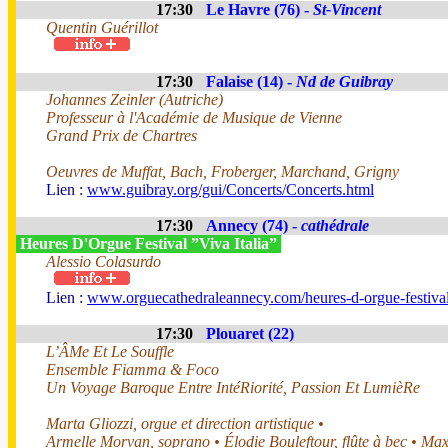
17:30
Le Havre (76) -
St-Vincent
Quentin Guérillot
17:30
Falaise (14) -
Nd de Guibray
Johannes Zeinler (Autriche)
Professeur à l'Académie de Musique de Vienne
Grand Prix de Chartres
Oeuvres de Muffat, Bach, Froberger, Marchand, Grigny
Lien :
www.guibray.org/gui/Concerts/Concerts.html
17:30
Annecy (74) -
cathédrale
Heures D'Orgue Festival ”Viva Italia”
Alessio Colasurdo
Lien :
www.orguecathedraleannecy.com/heures-d-orgue-festiva
17:30
Plouaret (22)
L’ÂMe Et Le Souffle
Ensemble Fiamma & Foco
Un Voyage Baroque Entre IntéRiorité, Passion Et LumièRe
Marta Gliozzi, orgue et direction artistique •
Armelle Morvan, soprano • Élodie Bouleftour, flûte à bec • Ma