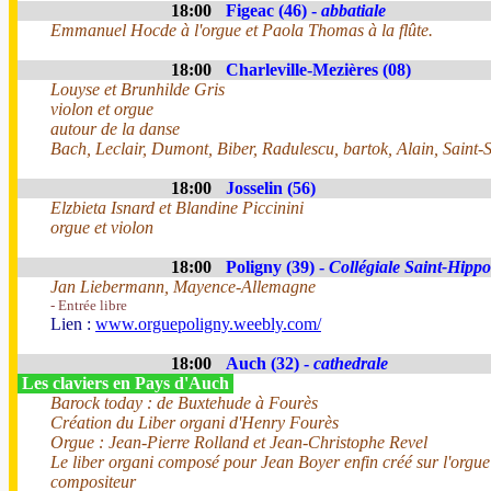
18:00
Figeac (46) -
abbatiale
Emmanuel Hocde à l'orgue et Paola Thomas à la flûte.
18:00
Charleville-Mezières (08)
Louyse et Brunhilde Gris
violon et orgue
autour de la danse
Bach, Leclair, Dumont, Biber, Radulescu, bartok, Alain, Saint-
18:00
Josselin (56)
Elzbieta Isnard et Blandine Piccinini
orgue et violon
18:00
Poligny (39) -
Collégiale Saint-Hippo
Jan Liebermann, Mayence-Allemagne
- Entrée libre
Lien :
www.orguepoligny.weebly.com/
18:00
Auch (32) -
cathedrale
Les claviers en Pays d'Auch
Barock today : de Buxtehude à Fourès
Création du Liber organi d'Henry Fourès
Orgue : Jean-Pierre Rolland et Jean-Christophe Revel
Le liber organi composé pour Jean Boyer enfin créé sur l'orgue
compositeur