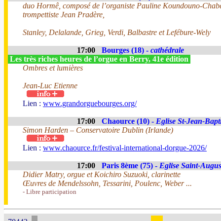
duo Hormê, composé de l’organiste Pauline Koundouno-Chabe
trompettiste Jean Pradère,
Stanley, Delalande, Grieg, Verdi, Balbastre et Lefébure-Wely
17:00
Bourges (18) -
cathédrale
Les très riches heures de l’orgue en Berry, 41e édition
Ombres et lumières
Jean-Luc Etienne
Lien :
www.grandorguebourges.org/
17:00
Chaource (10) -
Eglise St-Jean-Bapti
Simon Harden – Conservatoire Dublin (Irlande)
Lien :
www.chaource.fr/festival-international-dorgue-2026/
17:00
Paris 8ème (75) -
Eglise Saint-Augus
Didier Matry, orgue et Koichiro Suzuoki, clarinette
Œuvres de Mendelssohn, Tessarini, Poulenc, Weber ...
- Libre participation