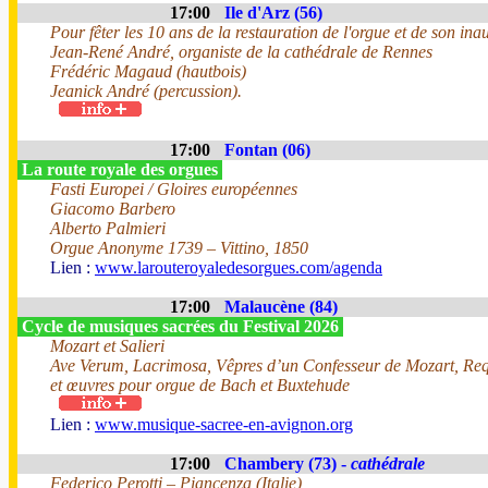
17:00
Ile d'Arz (56)
Pour fêter les 10 ans de la restauration de l'orgue et de son ina
Jean-René André, organiste de la cathédrale de Rennes
Frédéric Magaud (hautbois)
Jeanick André (percussion).
17:00
Fontan (06)
La route royale des orgues
Fasti Europei / Gloires européennes
Giacomo Barbero
Alberto Palmieri
Orgue Anonyme 1739 – Vittino, 1850
Lien :
www.larouteroyaledesorgues.com/agenda
17:00
Malaucène (84)
Cycle de musiques sacrées du Festival 2026
Mozart et Salieri
Ave Verum, Lacrimosa, Vêpres d’un Confesseur de Mozart, Req
et œuvres pour orgue de Bach et Buxtehude
Lien :
www.musique-sacree-en-avignon.org
17:00
Chambery (73) -
cathédrale
Federico Perotti – Piancenza (Italie)