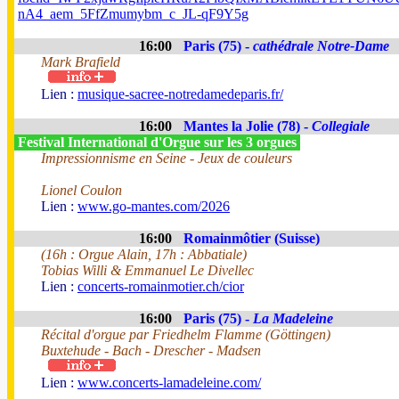
nA4_aem_5FfZmumybm_c_JL-qF9Y5g
16:00
Paris (75) -
cathédrale Notre-Dame
Mark Brafield
Lien :
musique-sacree-notredamedeparis.fr/
16:00
Mantes la Jolie (78) -
Collegiale
Festival International d'Orgue sur les 3 orgues
Impressionnisme en Seine - Jeux de couleurs
Lionel Coulon
Lien :
www.go-mantes.com/2026
16:00
Romainmôtier (Suisse)
(16h : Orgue Alain, 17h : Abbatiale)
Tobias Willi & Emmanuel Le Divellec
Lien :
concerts-romainmotier.ch/cior
16:00
Paris (75) -
La Madeleine
Récital d'orgue par Friedhelm Flamme (Göttingen)
Buxtehude - Bach - Drescher - Madsen
Lien :
www.concerts-lamadeleine.com/