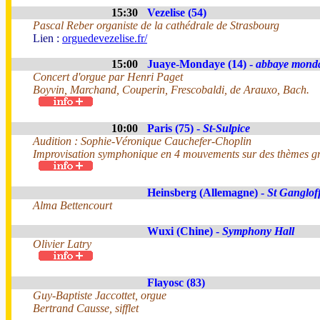
15:30
Vezelise (54)
Pascal Reber organiste de la cathédrale de Strasbourg
Lien :
orguedevezelise.fr/
15:00
Juaye-Mondaye (14) -
abbaye mond
Concert d'orgue par Henri Paget
Boyvin, Marchand, Couperin, Frescobaldi, de Arauxo, Bach.
10:00
Paris (75) -
St-Sulpice
Audition : Sophie-Véronique Cauchefer-Choplin
Improvisation symphonique en 4 mouvements sur des thèmes gr
Heinsberg (Allemagne) -
St Ganglof
Alma Bettencourt
Wuxi (Chine) -
Symphony Hall
Olivier Latry
Flayosc (83)
Guy-Baptiste Jaccottet, orgue
Bertrand Causse, sifflet