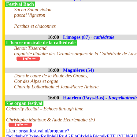
Festival Bach
Sacha Soum violon
pascal Vigneron
Partitas et chaconnes
16:00
Limoges (87) -
cathédrale
L'heure musicale de la cathédrale
Benoit Tisserand
organiste titulaire des Grandes orgues de la Cathédrale de Lav
16:00
Magnières (54)
Dans le cadre de la Route des Orgues,
Cor des Alpes et orgue
Choralp Lotharingia et Jean-Pierre Aniorte.
16:00
Haarlem (Pays-Bas) -
Koepelkathedr
75e organ festival
Celebrity Recital – Echoes through time
Christophe Mantoux & Aude Heurtematte (F)
Lien :
organfestival.nl/program/?
fbclid=IwY2xjawRgIlpleHRuA2FlbQIxMABicmlkETE1YUN