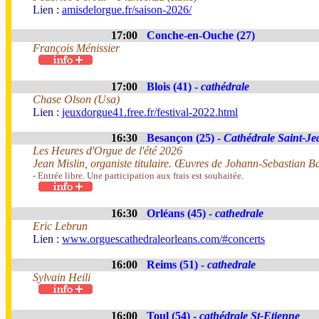
Lien :
amisdelorgue.fr/saison-2026/
17:00
Conche-en-Ouche (27)
François Ménissier
17:00
Blois (41) -
cathédrale
Chase Olson (Usa)
Lien :
jeuxdorgue41.free.fr/festival-2022.html
16:30
Besançon (25) -
Cathédrale Saint-Je
Les Heures d'Orgue de l'été 2026
Jean Mislin, organiste titulaire. Œuvres de Johann-Sebastian B
- Entrée libre. Une participation aux frais est souhaitée.
16:30
Orléans (45) -
cathedrale
Eric Lebrun
Lien :
www.orguescathedraleorleans.com/#concerts
16:00
Reims (51) -
cathedrale
Sylvain Heili
16:00
Toul (54) -
cathédrale St-Etienne