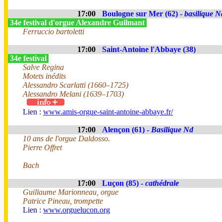
17:00
Boulogne sur Mer (62) -
basilique N
34e festival d'orgue Alexandre Guilmant
Ferruccio bartoletti
17:00
Saint-Antoine l'Abbaye (38)
34e festival
Salve Regina
Motets inédits
Alessandro Scarlatti (1660–1725)
Alessandro Melani (1639–1703)
Lien :
www.amis-orgue-saint-antoine-abbaye.fr/
17:00
Alençon (61) -
Basilique Nd
10 ans de l'orgue Daldosso.
Pierre Offret
Bach
17:00
Luçon (85) -
cathédrale
Guillaume Marionneau, orgue
Patrice Pineau, trompette
Lien :
www.orguelucon.org