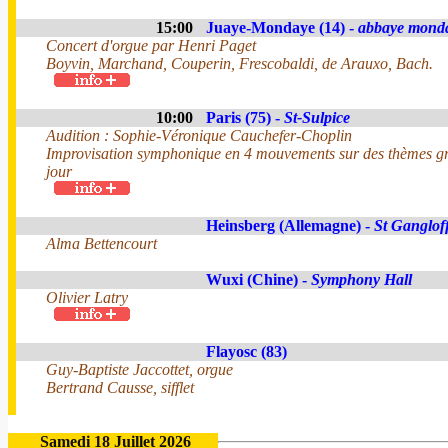
15:00
Juaye-Mondaye (14) -
abbaye mond
Concert d'orgue par Henri Paget
Boyvin, Marchand, Couperin, Frescobaldi, de Arauxo, Bach.
10:00
Paris (75) -
St-Sulpice
Audition : Sophie-Véronique Cauchefer-Choplin
Improvisation symphonique en 4 mouvements sur des thèmes g
jour
Heinsberg (Allemagne) -
St Ganglof
Alma Bettencourt
Wuxi (Chine) -
Symphony Hall
Olivier Latry
Flayosc (83)
Guy-Baptiste Jaccottet, orgue
Bertrand Causse, sifflet
Samedi 18 Juillet 2026