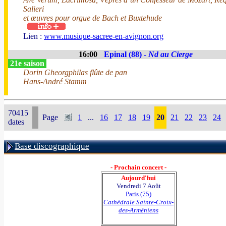
Salieri
et œuvres pour orgue de Bach et Buxtehude
Lien :
www.musique-sacree-en-avignon.org
16:00
Epinal (88) -
Nd au Cierge
21e saison
Dorin Gheorgphilas flûte de pan
Hans-André Stamm
70415
Page
1
...
16
17
18
19
20
21
22
23
24
dates
Base discographique
- Prochain concert -
Aujourd'hui
Vendredi 7 Août
Paris (75)
Cathédrale Sainte-Croix-
des-Arméniens