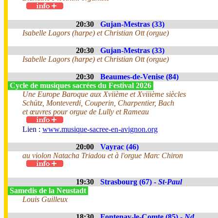
20:30
Gujan-Mestras (33)
Isabelle Lagors (harpe) et Christian Ott (orgue)
20:30
Gujan-Mestras (33)
Isabelle Lagors (harpe) et Christian Ott (orgue)
20:30
Beaumes-de-Venise (84)
Cycle de musiques sacrées du Festival 2026
Une Europe Baroque aux Xviième et Xviiième siècles
Schütz, Monteverdi, Couperin, Charpentier, Bach
et œuvres pour orgue de Lully et Rameau
Lien :
www.musique-sacree-en-avignon.org
20:00
Vayrac (46)
au violon Natacha Triadou et à l'orgue Marc Chiron
19:30
Strasbourg (67) -
St-Paul
Samedis de la Neustadt
Louis Guilleux
18:30
Fontenay-le-Comte (85) -
Nd