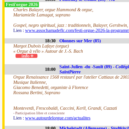
Festi'orgue 2026
Charles Balayer, orgue Hammond & orgue,
Mariamielle Lamagat, soprano
Gospel, negro spiritual, jazz : traditionnels, Balayer, Gershwin
Lien :
www.assochamadeflc.com/festi-orgue-2026-la-programm
18:30
Olonnes sur Mer (85)
Margot Dubois Lafaye (orgue)
« Orgue à vélo » Autour de J.-S. Bach
Saint-Julien -du -Sault (89) -
Collégi
18:00
SaintPierre
Orgue Renaissance 1568 restauré par l'atelier Cattiaux de 200
Musique Italienne,
Giacomo Benedetti, organiste à Florence
Rossana Bertini, Soprano
Monteverdi, Frescobaldi, Caccini, Kerll, Grandi, Cazzati
- Participation libre et consciente
Lien :
www.autourdelorgue.com/actualites
18:00
Michelstadt (Allemagne) -
Stadtkirc