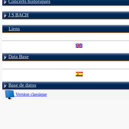
Concerts historiques
J S BACH
Liens
Data Base
Base de datos
Version classique