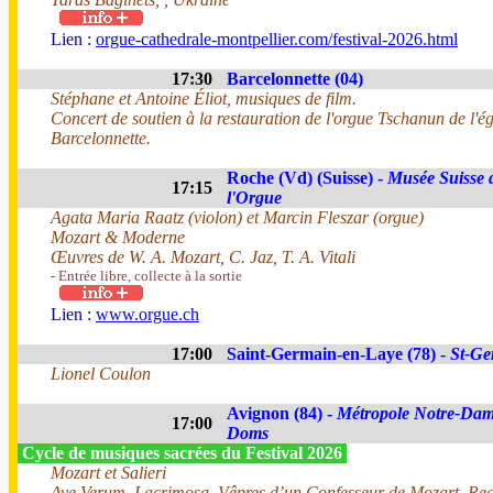
Lien :
orgue-cathedrale-montpellier.com/festival-2026.html
17:30
Barcelonnette (04)
Stéphane et Antoine Éliot, musiques de film.
Concert de soutien à la restauration de l'orgue Tschanun de l'ég
Barcelonnette.
Roche (Vd) (Suisse) -
Musée Suisse 
17:15
l'Orgue
Agata Maria Raatz (violon) et Marcin Fleszar (orgue)
Mozart & Moderne
Œuvres de W. A. Mozart, C. Jaz, T. A. Vitali
- Entrée libre, collecte à la sortie
Lien :
www.orgue.ch
17:00
Saint-Germain-en-Laye (78) -
St-Ge
Lionel Coulon
Avignon (84) -
Métropole Notre-Dam
17:00
Doms
Cycle de musiques sacrées du Festival 2026
Mozart et Salieri
Ave Verum, Lacrimosa, Vêpres d’un Confesseur de Mozart, Re