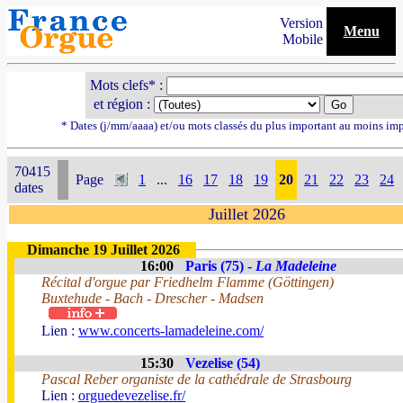
Version
Menu
Mobile
Mots clefs* :
et région :
* Dates (j/mm/aaaa) et/ou mots classés du plus important au moins im
70415
Page
1
...
16
17
18
19
20
21
22
23
24
dates
Juillet 2026
Dimanche 19 Juillet 2026
16:00
Paris (75) -
La Madeleine
Récital d'orgue par Friedhelm Flamme (Göttingen)
Buxtehude - Bach - Drescher - Madsen
Lien :
www.concerts-lamadeleine.com/
15:30
Vezelise (54)
Pascal Reber organiste de la cathédrale de Strasbourg
Lien :
orguedevezelise.fr/