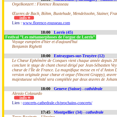
Orgelkonzert : Florence Rousseau
Œuvres de Bach, Böhm, Buxtehude, Mendelssohn, Stainer, Fra
Lien :
www.florence-rousseau.com
18:00
Lorris (45)
Festival ”Les métamorphoses de l'orgue de Lorris”
Voyage européen d'hier et d'aujourd'hui
Benjamin Righetti
18:00
Entraygues-sur-Truyère (12)
Le Chœur Ephémère de Conques vient chaque année depuis 2
conclure le stage de chant choral dirigé par Jean-Sébastien Vey
chœur de l’Île de France. La magnifique messe en ré d’Anton 
version originale pour chœur et orgue (Vincent Grappy), œuvre
majestueuse sérénité sera complétée par deux œuvres de Joha
18:00
Geneve (Suisse) -
cathédrale
Alessio Colasurdo
Lien :
concerts-cathedrale.ch/prochains-concerts/
17:45
Montpellier (34) -
cathedrale
Taras Baginets, , Ukraine