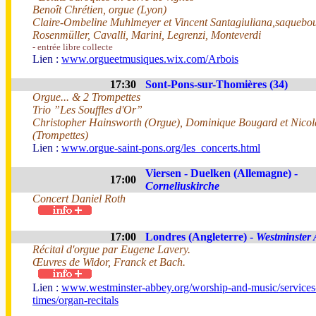
Benoît Chrétien, orgue (Lyon)
Claire-Ombeline Muhlmeyer et Vincent Santagiuliana,saquebou
Rosenmüller, Cavalli, Marini, Legrenzi, Monteverdi
- entrée libre collecte
Lien :
www.orgueetmusiques.wix.com/Arbois
17:30
Sont-Pons-sur-Thomières (34)
Orgue... & 2 Trompettes
Trio ”Les Souffles d'Or”
Christopher Hainsworth (Orgue), Dominique Bougard et Nico
(Trompettes)
Lien :
www.orgue-saint-pons.org/les_concerts.html
Viersen - Duelken (Allemagne) -
17:00
Corneliuskirche
Concert Daniel Roth
17:00
Londres (Angleterre) -
Westminster
Récital d'orgue par Eugene Lavery.
Œuvres de Widor, Franck et Bach.
Lien :
www.westminster-abbey.org/worship-and-music/services
times/organ-recitals