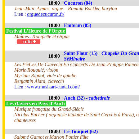
18:00
Cucuron (84)
Jean-Marc Aymes, orgue – Romain Bockler, baryton
Lien :
orguedecucuron.fr/
18:00
Embrun (05)
Festival L’Heure de l’Orgue
Maîtres :Trompette et Orgue
Saint-Flour (15) -
Chapelle Du Gra
18:00
SéMinaire
Les PièCes De Clavecin En Concerts De Jean-Philippe Ramea
Marie Rouquié, violon
Myriam Rignol, viole de gambe
Benjamin Alard, clavecin
Lien :
www.musikart-cantal.com/
18:00
Auch (32) -
cathedrale
Les claviers en Pays d'Auch
Musique française du Grand-Siècle
Nicolas Bucher ( organiste titulaire de Saint Gervais à Paris), o
chanteuses
18:00
Le Touquet (62)
Salomé Gamot et Marion Pottier flûte