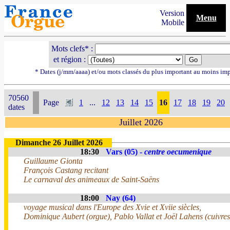
Version
Menu
Mobile
Mots clefs* :
et région :
* Dates (j/mm/aaaa) et/ou mots classés du plus important au moins im
70560
Page
1
...
12
13
14
15
16
17
18
19
20
dates
Juillet 2026
Dimanche 26 Juillet 2026
18:30
Vars (05) -
centre oecumenique
Guillaume Gionta
François Castang recitant
Le carnaval des animeaux de Saint-Saëns
18:00
Nay (64)
voyage musical dans l'Europe des Xvie et Xviie siècles,
Dominique Aubert (orgue), Pablo Vallat et Joël Lahens (cuivres