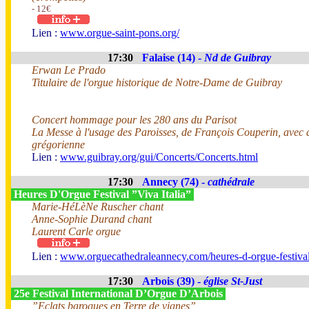
- 12€
Lien :
www.orgue-saint-pons.org/
17:30
Falaise (14) -
Nd de Guibray
Erwan Le Prado
Titulaire de l'orgue historique de Notre-Dame de Guibray
Concert hommage pour les 280 ans du Parisot
La Messe à l'usage des Paroisses, de François Couperin, avec 
grégorienne
Lien :
www.guibray.org/gui/Concerts/Concerts.html
17:30
Annecy (74) -
cathédrale
Heures D'Orgue Festival ”Viva Italia”
Marie-HéLèNe Ruscher chant
Anne-Sophie Durand chant
Laurent Carle orgue
Lien :
www.orguecathedraleannecy.com/heures-d-orgue-festiva
17:30
Arbois (39) -
église St-Just
25e Festival International D’Orgue D’Arbois
”Eclats baroques en Terre de vignes”