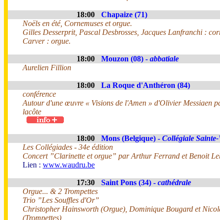
18:00
Chapaize (71)
Noëls en été, Cornemuses et orgue.
Gilles Desserprit, Pascal Desbrosses, Jacques Lanfranchi : co
Carver : orgue.
18:00
Mouzon (08) -
abbatiale
Aurelien Fillion
18:00
La Roque d'Anthéron (84)
conférence
Autour d'une œuvre « Visions de l'Amen » d'Olivier Messiaen 
lacôte
18:00
Mons (Belgique) -
Collégiale Saint
Les Collégiades - 34e édition
Concert ”Clarinette et orgue” par Arthur Ferrand et Benoit Leb
Lien :
www.waudru.be
17:30
Saint Pons (34) -
cathédrale
Orgue... & 2 Trompettes
Trio ”Les Souffles d'Or”
Christopher Hainsworth (Orgue), Dominique Bougard et Nico
(Trompettes)