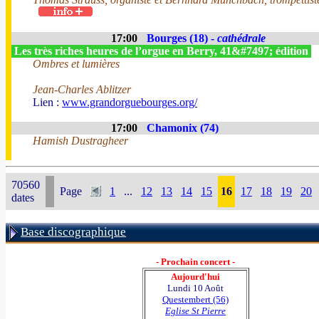
17:00
Bourges (18) -
cathédrale
Les très riches heures de l’orgue en Berry, 41&#7497; édition
Ombres et lumières
Jean-Charles Ablitzer
Lien :
www.grandorguebourges.org/
17:00
Chamonix (74)
Hamish Dustragheer
70560
Page
1
...
12
13
14
15
16
17
18
19
20
dates
Base discographique
- Prochain concert -
Aujourd'hui
Lundi 10 Août
Questembert (56)
Eglise St Pierre