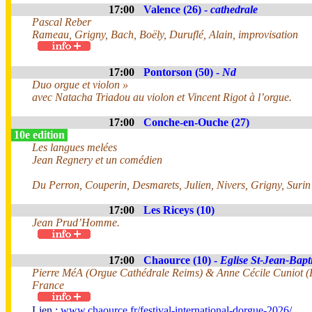
17:00
Valence (26) -
cathedrale
Pascal Reber
Rameau, Grigny, Bach, Boëly, Duruflé, Alain, improvisation
17:00
Pontorson (50) -
Nd
Duo orgue et violon »
avec Natacha Triadou au violon et Vincent Rigot à l’orgue.
17:00
Conche-en-Ouche (27)
10e edition
Les langues melées
Jean Regnery et un comédien
Du Perron, Couperin, Desmarets, Julien, Nivers, Grigny, Surin
17:00
Les Riceys (10)
Jean Prud’Homme.
17:00
Chaource (10) -
Eglise St-Jean-Bapti
Pierre MéA (Orgue Cathédrale Reims) & Anne Cécile Cuniot (F
France
Lien :
www.chaource.fr/festival-international-dorgue-2026/