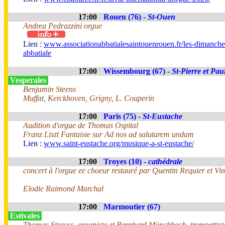
17:00
Rouen (76) -
St-Ouen
Andrea Pedrazzini orgue
Lien :
www.associationabbatialesaintouenrouen.fr/les-dimanche
abbatiale
17:00
Wissembourg (67) -
St-Pierre et Pau
Vesperales
Benjamin Steens
Muffat, Kerckhoven, Grigny, L. Couperin
17:00
Paris (75) -
St-Eustache
Audition d'orgue de Thomas Ospital
Franz Liszt Fantaisie sur Ad nos ad salutarem undam
Lien :
www.saint-eustache.org/musique-a-st-eustache/
17:00
Troyes (10) -
cathédrale
concert à l'orgue ee choeur restauré par Quentin Requier et Vin
Elodie Raimond Marchal
17:00
Marmoutier (67)
Estivales
Thomas Strauss, organiste et Bernhard Münchbach, trompettis