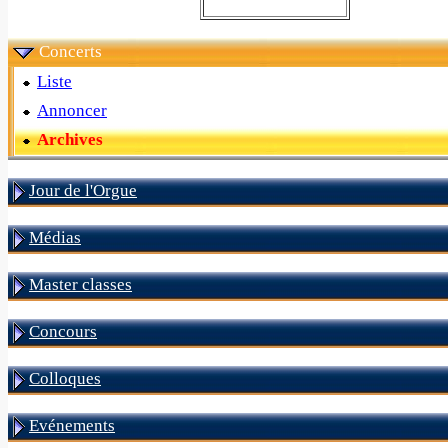
Concerts
Liste
Annoncer
Archives
Jour de l'Orgue
Médias
Master classes
Concours
Colloques
Evénements