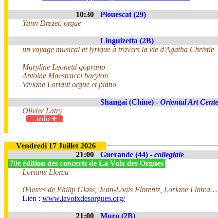
10:30
Plouescat (29)
Yann Drezet, orgue
Linguizetta (2B)
un voyage musical et lyrique à travers la vie d'Agatha Christie
Maryline Leonetti qoprano
Antoine Maestracci baryton
Viviane Loriaut orgue et piano
Shangai (Chine) -
Oriental Art Cent
Olivier Latry
Vendredi 17 Juillet 2026
21:00
Guerande (44) -
collegiale
70e édition des concerts de La Voix des Orgues
Loriane Llorca
Œuvres de Philip Glass, Jean-Louis Florentz, Loriane Llorca…
Lien :
www.lavoixdesorgues.org/
21:00
Muro (2B)