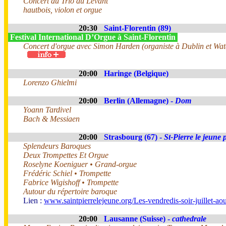
Concert du Trio du Levant
hautbois, violon et orgue
20:30
Saint-Florentin (89)
Festival International D’Orgue à Saint-Florentin
Concert d'orgue avec Simon Harden (organiste à Dublin et Wate
20:00
Haringe (Belgique)
Lorenzo Ghielmi
20:00
Berlin (Allemagne) -
Dom
Yoann Tardivel
Bach & Messiaen
20:00
Strasbourg (67) -
St-Pierre le jeune 
Splendeurs Baroques
Deux Trompettes Et Orgue
Roselyne Koeniguer • Grand-orgue
Frédéric Schiel • Trompette
Fabrice Wigishoff • Trompette
Autour du répertoire baroque
Lien :
www.saintpierrelejeune.org/Les-vendredis-soir-juillet-a
20:00
Lausanne (Suisse) -
cathedrale