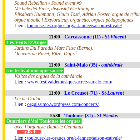
Sound Rebellion • Sound event #9
Michele del Prete, dispositif électronique
Elisabeth Hubmann, Giulio Tosti, Adrian Foster, orgue de trib
orgue mobile l’Explorateur, organetto, orgues pédagogiques
Lien :
toulouse-les-orgues.org/a-lannee/saison-estivale/
11:00
Carcassonne (11) -
St-Vincent
Les Vents D'Anges
Jardins Du Paradis Marc Fitze (Berne).
Oeuvres de Ravel, Fitze, Dupré
11:00
Saint-Malo (35) -
cathédrale
55e festival musique sacrée
Visites des orgues de la cathédrale
Lien :
www.festivaldemusiquesacree-stmalo.com/
11:00
Le Creusot (71) -
St-Laurent
Lucile Dollat
Lien :
orguissimo.wordpress.com/concerts/
10:30
Toulouse (31) -
St-Nicolas
Quartiers d’été Toulouse les orgues
avec l’organiste Baptiste Genniaux
Lien :
toulouse-les-orgues.org/a-lannee/saison-estivale/