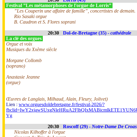
Festival ”Les métamorphoses de l'orgue de Lorris”
”Les Couperin une affaire de famille”, concertistes de demain.
Rio Sasaki orgue
B. Caudron et S. Flores soprani
20:30
Dol-de-Bretagne (35) -
cathédrale
La clé des orgues
Orgue et voix
Musiques du Xxème siècle
Morgane Collomb
(soprano)
Anastasie Jeanne
(orgue)
Œuvres de Langlais, Milhaud, Alain, Fleury, Jolivet)
Lien :
www.orguesdoldebretagne.fr/festival-2026/?
fbclid=IwY2xjawSUxgNleHRuA2FlbQIxMABicmlkETE1Y
Vg
20:30
Roscoff (29) -
Notre-Dame De Croas
Nicolas Kilhoffer à l'orgue