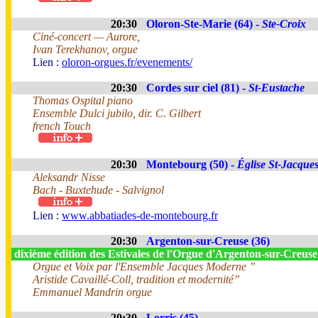
20:30
Oloron-Ste-Marie (64) -
Ste-Croix
Ciné-concert — Aurore,
Ivan Terekhanov, orgue
Lien :
oloron-orgues.fr/evenements/
20:30
Cordes sur ciel (81) -
St-Eustache
Thomas Ospital piano
Ensemble Dulci jubilo, dir. C. Gilbert
french Touch
20:30
Montebourg (50) -
Église St-Jacque
Aleksandr Nisse
Bach - Buxtehude - Salvignol
Lien :
www.abbatiades-de-montebourg.fr
20:30
Argenton-sur-Creuse (36)
dixième édition des Estivales de l'Orgue d'Argenton-sur-Creus
Orgue et Voix par l'Ensemble Jacques Moderne ”
Aristide Cavaillé-Coll, tradition et modernité”
Emmanuel Mandrin orgue
20:30
Lorris (45)