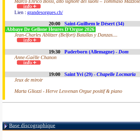
Marco Enrico Bossi, alto signore dei suoni – Tommaso Mazzolet
Lien :
grandesorgues.ch/
20:00
Saint-Guilhem le Désert (34)
Abbaye De Gellone Heures D'Orgue 2026
Jean-Charles Ablitzer (Belfort) Batallas y Danzas....
19:30
Paderborn (Allemagne) -
Dom
Anne-Gaëlle Chanon
19:00
Saint Yvi (29) -
Chapelle Locmaria
Jeux de miroir
Marta Gliozzi - Herve Lesvenan Orgue positif & piano
Base discographique