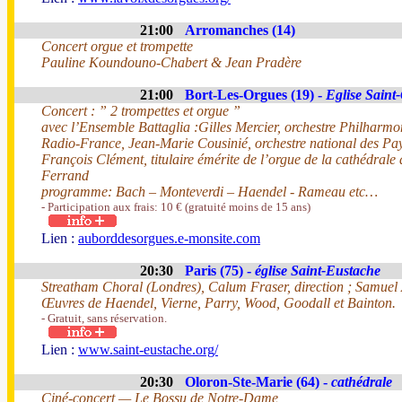
21:00
Arromanches (14)
Concert orgue et trompette
Pauline Koundouno-Chabert & Jean Pradère
21:00
Bort-Les-Orgues (19) -
Eglise Saint
Concert : ” 2 trompettes et orgue ”
avec l’Ensemble Battaglia :Gilles Mercier, orchestre Philharm
Radio-France, Jean-Marie Cousinié, orchestre national des Pay
François Clément, titulaire émérite de l’orgue de la cathédrale
Ferrand
programme: Bach – Monteverdi – Haendel - Rameau etc…
- Participation aux frais: 10 € (gratuité moins de 15 ans)
Lien :
auborddesorgues.e-monsite.com
20:30
Paris (75) -
église Saint-Eustache
Streatham Choral (Londres), Calum Fraser, direction ; Samuel 
Œuvres de Haendel, Vierne, Parry, Wood, Goodall et Bainton.
- Gratuit, sans réservation.
Lien :
www.saint-eustache.org/
20:30
Oloron-Ste-Marie (64) -
cathédrale
Ciné-concert — Le Bossu de Notre-Dame