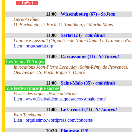
11:00
Wissembourg (67) -
St-Jean
Gernot Gölter
D. Buxtehude, Js.Bach, C. Tambling, et Martin Mans.
11:00
Sarlat (24) -
cathédrale
Laurence Lussault (Organiste de Notre Dame La Grande à Poit
Lien :
orguesarlat.org
11:00
Carcassonne (11) -
St-Vincent
Les Vents D'Anges
Invocations Jean-Pierre Lecaudey (Saint-Rémy de Provence).
Oeuvres de J.S. Bach, Ropartz, Dupré
11:00
Saint-Malo (35) -
cathédrale
55e festival musique sacrée
Visites des orgues de la cathédrale
Lien :
www.festivaldemusiquesacree-stmalo.com/
11:00
Le Creusot (71) -
St-Laurent
Ivan Terekhanov
Lien :
orguissimo.wordpress.com/concerts/
10:30
Plouescat (29)