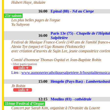
Hubert Haye, titulaire
16:00
Epinal (88) -
Nd au Cierge
21e saison
Les plus belles pages de l'orgue
Yu Suhyeon
Paris 13e (75) -
Chapelle de l'Hôpital
16:00
Salpêtrière
Festival de Musique France-Corée (140 ans de l'amitié franco
Alexia Tye (orgue) et Ugo Rosano (Violoncelle)
avec création d’œuvres de Sujin Lee, jeune compositrice corée
Comité d'honneur Thomas Ospital et Jean-Baptiste Robin
- libre participation
Lien :
www.aumoneriecatholiquesalpetriere.fr/hospitalitemusica
15:00
Hengelo (Pays-Bas) -
Lambertusbasil
Jb Robin
12:15
Moulins (03) -
cathédrale
11ème Festival d’Orgue
Concert par Sarah Kim, organiste à l'Oratoire du Louvre