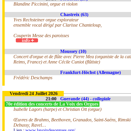
Blandine Piccinini, orgue et violon
Chastreix (63)
Yves Rechsteiner orgue explorateur
ensemble vocal dirigé par Clarisse Chanteloup,
Couperin Messe des paroisses
Moussey (10)
Concert d'orgue et de flûte avec Pierre Mea (organiste de la ca
Reims, France) et Anne Cécile Cuniot (flûtiste)
Frankfurt-Höchst (Allemagne)
Frédéric Deschamps
Vendredi 24 Juillet 2026
21:00
Guerande (44) -
collegiale
70e édition des concerts de La Voix des Orgues
Isabelle Lagors (harpe) et Christian Ott (orgue)
Œuvres de Brahms, Beethoven, Granados, Saint-Saëns, Rimski
Debussy, Ravel…
Lien :
www.lavoixdesorgues.org/