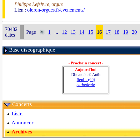
Philippe Lefebvre, orgue
Lien :
oloron-orgues.fr/evenements/
70482
Page
1
...
12
13
14
15
16
17
18
19
20
dates
Base discographique
- Prochain concert -
Aujourd'hui
Dimanche 9 Août
Senlis (60)
cathedrale
Concerts
Liste
Annoncer
Archives