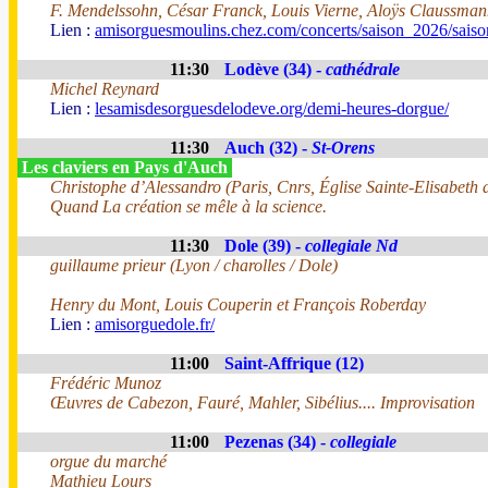
F. Mendelssohn, César Franck, Louis Vierne, Aloÿs Claussma
Lien :
amisorguesmoulins.chez.com/concerts/saison_2026/sais
11:30
Lodève (34) -
cathédrale
Michel Reynard
Lien :
lesamisdesorguesdelodeve.org/demi-heures-dorgue/
11:30
Auch (32) -
St-Orens
Les claviers en Pays d'Auch
Christophe d’Alessandro (Paris, Cnrs, Église Sainte-Elisabeth
Quand La création se mêle à la science.
11:30
Dole (39) -
collegiale Nd
guillaume prieur (Lyon / charolles / Dole)
Henry du Mont, Louis Couperin et François Roberday
Lien :
amisorguedole.fr/
11:00
Saint-Affrique (12)
Frédéric Munoz
Œuvres de Cabezon, Fauré, Mahler, Sibélius.... Improvisation
11:00
Pezenas (34) -
collegiale
orgue du marché
Mathieu Lours