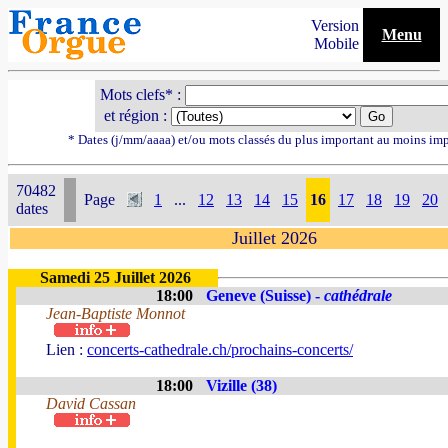
Version
Menu
Mobile
Mots clefs* :
et région :
* Dates (j/mm/aaaa) et/ou mots classés du plus important au moins im
70482
Page
1
...
12
13
14
15
16
17
18
19
20
dates
Juillet 2026
Samedi 25 Juillet 2026
18:00
Geneve (Suisse) -
cathédrale
Jean-Baptiste Monnot
Lien :
concerts-cathedrale.ch/prochains-concerts/
18:00
Vizille (38)
David Cassan