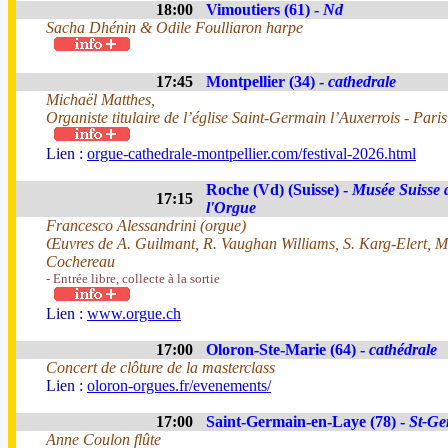
18:00
Vimoutiers (61) -
Nd
Sacha Dhénin & Odile Foulliaron harpe
17:45
Montpellier (34) -
cathedrale
Michaël Matthes,
Organiste titulaire de l’église Saint-Germain l’Auxerrois - Paris
Lien :
orgue-cathedrale-montpellier.com/festival-2026.html
Roche (Vd) (Suisse) -
Musée Suisse 
17:15
l'Orgue
Francesco Alessandrini (orgue)
Œuvres de A. Guilmant, R. Vaughan Williams, S. Karg-Elert, M.
Cochereau
- Entrée libre, collecte à la sortie
Lien :
www.orgue.ch
17:00
Oloron-Ste-Marie (64) -
cathédrale
Concert de clôture de la masterclass
Lien :
oloron-orgues.fr/evenements/
17:00
Saint-Germain-en-Laye (78) -
St-Ge
Anne Coulon flûte