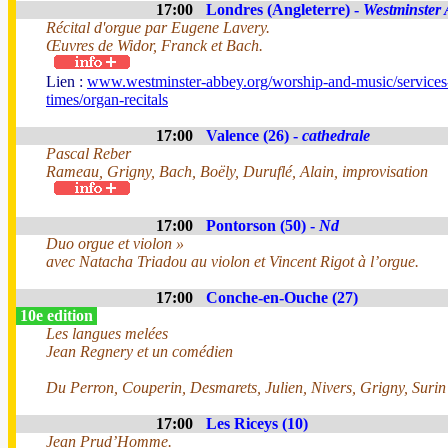
17:00
Londres (Angleterre) -
Westminster
Récital d'orgue par Eugene Lavery.
Œuvres de Widor, Franck et Bach.
Lien :
www.westminster-abbey.org/worship-and-music/services
times/organ-recitals
17:00
Valence (26) -
cathedrale
Pascal Reber
Rameau, Grigny, Bach, Boëly, Duruflé, Alain, improvisation
17:00
Pontorson (50) -
Nd
Duo orgue et violon »
avec Natacha Triadou au violon et Vincent Rigot à l’orgue.
17:00
Conche-en-Ouche (27)
10e edition
Les langues melées
Jean Regnery et un comédien
Du Perron, Couperin, Desmarets, Julien, Nivers, Grigny, Surin
17:00
Les Riceys (10)
Jean Prud’Homme.