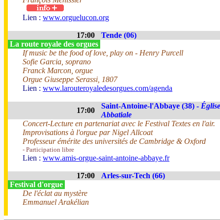
Lien :
www.orguelucon.org
17:00
Tende (06)
La route royale des orgues
If music be the food of love, play on - Henry Purcell
Sofie Garcia, soprano
Franck Marcon, orgue
Orgue Giuseppe Serassi, 1807
Lien :
www.larouteroyaledesorgues.com/agenda
Saint-Antoine-l'Abbaye (38) -
Églis
17:00
Abbatiale
Concert-Lecture en partenariat avec le Festival Textes en l'air.
Improvisations à l'orgue par Nigel Allcoat
Professeur émérite des universités de Cambridge & Oxford
- Participation libre
Lien :
www.amis-orgue-saint-antoine-abbaye.fr
17:00
Arles-sur-Tech (66)
Festival d'orgue
De l'éclat au mystère
Emmanuel Arakélian