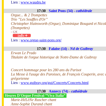
Lien :
www.waudru.be
17:30
Saint Pons (34) -
cathédrale
Orgue... & 2 Trompettes
Trio ”Les Souffles d'Or”
Christopher Hainsworth (Orgue), Dominique Bougard et Nico
(Trompettes)
- 12€
Lien :
www.orgue-saint-pons.org/
17:30
Falaise (14) -
Nd de Guibray
Erwan Le Prado
Titulaire de l'orgue historique de Notre-Dame de Guibray
Concert hommage pour les 280 ans du Parisot
La Messe à l'usage des Paroisses, de François Couperin, avec 
grégorienne
Lien :
www.guibray.org/gui/Concerts/Concerts.html
17:30
Annecy (74) -
cathédrale
Heures D'Orgue Festival ”Viva Italia”
Marie-HéLèNe Ruscher chant
Anne-Sophie Durand chant