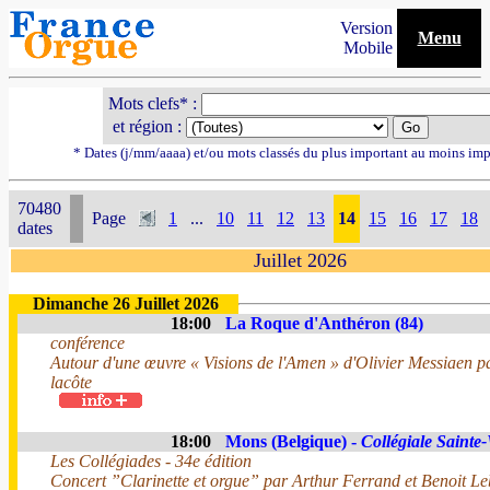
Version
Menu
Mobile
Mots clefs* :
et région :
* Dates (j/mm/aaaa) et/ou mots classés du plus important au moins imp
70480
Page
1
...
10
11
12
13
14
15
16
17
18
dates
Juillet 2026
Dimanche 26 Juillet 2026
18:00
La Roque d'Anthéron (84)
conférence
Autour d'une œuvre « Visions de l'Amen » d'Olivier Messiaen 
lacôte
18:00
Mons (Belgique) -
Collégiale Saint
Les Collégiades - 34e édition
Concert ”Clarinette et orgue” par Arthur Ferrand et Benoit Leb