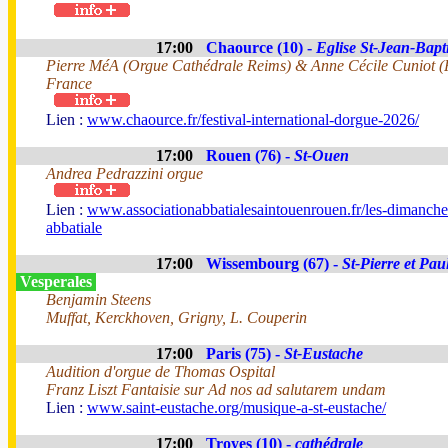
17:00
Chaource (10) -
Eglise St-Jean-Bapti
Pierre MéA (Orgue Cathédrale Reims) & Anne Cécile Cuniot (F
France
Lien :
www.chaource.fr/festival-international-dorgue-2026/
17:00
Rouen (76) -
St-Ouen
Andrea Pedrazzini orgue
Lien :
www.associationabbatialesaintouenrouen.fr/les-dimanche
abbatiale
17:00
Wissembourg (67) -
St-Pierre et Pau
Vesperales
Benjamin Steens
Muffat, Kerckhoven, Grigny, L. Couperin
17:00
Paris (75) -
St-Eustache
Audition d'orgue de Thomas Ospital
Franz Liszt Fantaisie sur Ad nos ad salutarem undam
Lien :
www.saint-eustache.org/musique-a-st-eustache/
17:00
Troyes (10) -
cathédrale