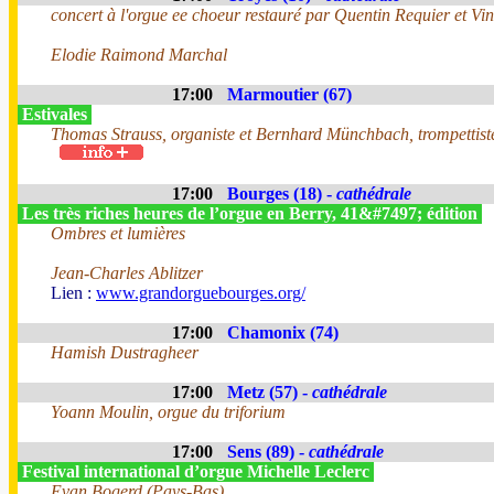
concert à l'orgue ee choeur restauré par Quentin Requier et Vin
Elodie Raimond Marchal
17:00
Marmoutier (67)
Estivales
Thomas Strauss, organiste et Bernhard Münchbach, trompettis
17:00
Bourges (18) -
cathédrale
Les très riches heures de l’orgue en Berry, 41&#7497; édition
Ombres et lumières
Jean-Charles Ablitzer
Lien :
www.grandorguebourges.org/
17:00
Chamonix (74)
Hamish Dustragheer
17:00
Metz (57) -
cathédrale
Yoann Moulin, orgue du triforium
17:00
Sens (89) -
cathédrale
Festival international d’orgue Michelle Leclerc
Evan Bogerd (Pays-Bas)