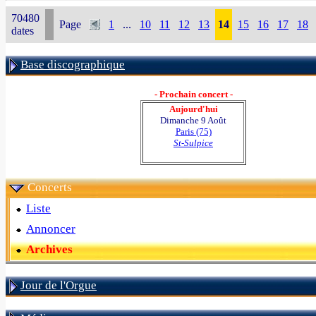
70480
Page
1
...
10
11
12
13
14
15
16
17
18
dates
Base discographique
- Prochain concert -
Aujourd'hui
Dimanche 9 Août
Paris (75)
St-Sulpice
Concerts
Liste
Annoncer
Archives
Jour de l'Orgue