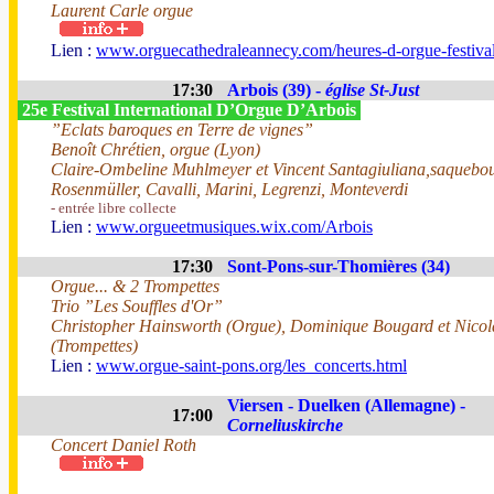
Laurent Carle orgue
Lien :
www.orguecathedraleannecy.com/heures-d-orgue-festiva
17:30
Arbois (39) -
église St-Just
25e Festival International D’Orgue D’Arbois
”Eclats baroques en Terre de vignes”
Benoît Chrétien, orgue (Lyon)
Claire-Ombeline Muhlmeyer et Vincent Santagiuliana,saquebou
Rosenmüller, Cavalli, Marini, Legrenzi, Monteverdi
- entrée libre collecte
Lien :
www.orgueetmusiques.wix.com/Arbois
17:30
Sont-Pons-sur-Thomières (34)
Orgue... & 2 Trompettes
Trio ”Les Souffles d'Or”
Christopher Hainsworth (Orgue), Dominique Bougard et Nico
(Trompettes)
Lien :
www.orgue-saint-pons.org/les_concerts.html
Viersen - Duelken (Allemagne) -
17:00
Corneliuskirche
Concert Daniel Roth