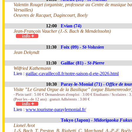
Valentin Rouget (organiste, professeur au Centre de musique b
Versailles)
Oeuvres de Racquet, Dagincourt, Boely
12:00
Evian (74)
Jean-François Vaucher (J.-S. Bach & Mendelssohn)
11:30
Foix (09) -
St-Volusien
Jean Dekyndt
11:30
Gaillac (81) -
St-Pierre
Wilfried Kathemann
Lien :
gaillac-cavaillecoll.fr/notre-saison-d-ete-2026.html
10:30
Paray-le-Monial (71) -
Office de tou
Visite ”Le Grand Orgue de la Basilique” (orgue Blumenreoder
- Plein tarif : 5.00 € Demandeurs d'emploi : 3.00 € Etudiants / Scolaires : 
(Pour les - de 12 ans) : gratuit Adhérents : 3.00 €
Lien :
www.tourisme-paraylemonial.fr/
Tokyo (Japon) -
Midorigaoka Fuku
Lionel Avot
J.-S. Bach, T. Preston, B. Righetti, C. Marchand, A.-P.-F. Boëly