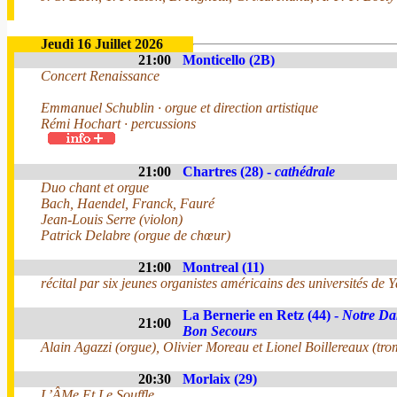
Jeudi 16 Juillet 2026
21:00
Monticello (2B)
Concert Renaissance
Emmanuel Schublin · orgue et direction artistique
Rémi Hochart · percussions
21:00
Chartres (28) -
cathédrale
Duo chant et orgue
Bach, Haendel, Franck, Fauré
Jean-Louis Serre (violon)
Patrick Delabre (orgue de chœur)
21:00
Montreal (11)
récital par six jeunes organistes américains des universités de Ya
La Bernerie en Retz (44) -
Notre Da
21:00
Bon Secours
Alain Agazzi (orgue), Olivier Moreau et Lionel Boillereaux (tro
20:30
Morlaix (29)
L’ÂMe Et Le Souffle