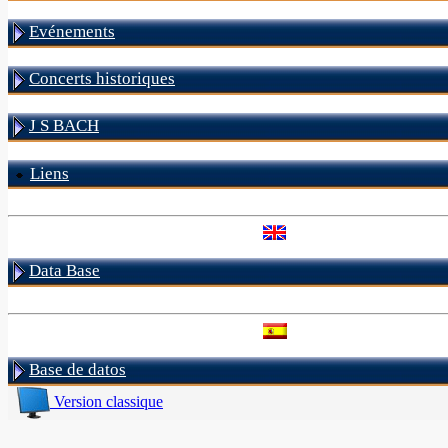
Evénements
Concerts historiques
J S BACH
Liens
Data Base
Base de datos
Version classique