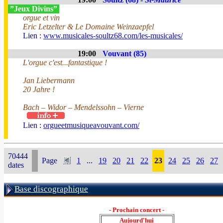
”Jeux Divins”
orgue et vin
Eric Letzelter & Le Domaine Weinzaepfel
Lien :
www.musicales-soultz68.com/les-musicales/
19:00
Vouvant (85)
L'orgue c'est...fantastique !
Jan Liebermann
20 Jahre !
Bach – Widor – Mendelssohn – Vierne
Lien :
orgueetmusiqueavouvant.com/
70444
Page
1
...
19
20
21
22
23
24
25
26
27
dates
Base discographique
- Prochain concert -
Aujourd'hui