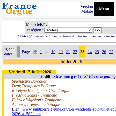
Version
Menu
Mobile
Mots clefs* :
et région :
* Dates (j/mm/aaaa) et/ou mots classés du plus important au moins im
70444
Page
1
...
19
20
21
22
23
24
25
26
27
dates
Juillet 2026
Vendredi 17 Juillet 2026
20:00
Strasbourg (67) -
St-Pierre le jeune 
Splendeurs Baroques
Deux Trompettes Et Orgue
Roselyne Koeniguer • Grand-orgue
Frédéric Schiel • Trompette
Fabrice Wigishoff • Trompette
Autour du répertoire baroque
Lien :
www.saintpierrelejeune.org/Les-vendredis-soir-juillet-aou
2026_a1582.html