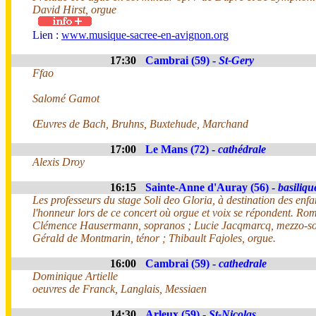
David Hirst, orgue
Lien :
www.musique-sacree-en-avignon.org
17:30
Cambrai (59) -
St-Gery
Ffao
Salomé Gamot
Œuvres de Bach, Bruhns, Buxtehude, Marchand
17:00
Le Mans (72) -
cathédrale
Alexis Droy
16:15
Sainte-Anne d'Auray (56) -
basiliqu
Les professeurs du stage Soli deo Gloria, à destination des enfa
l'honneur lors de ce concert où orgue et voix se répondent. Rom
Clémence Hausermann, sopranos ; Lucie Jacqmarcq, mezzo-so
Gérald de Montmarin, ténor ; Thibault Fajoles, orgue.
16:00
Cambrai (59) -
cathedrale
Dominique Artielle
oeuvres de Franck, Langlais, Messiaen
14:30
Arleux (59) -
St-Nicolas