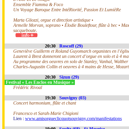
Ensemble Fiamma & Foco
Un Voyage Baroque Entre IntéRiorité, Passion Et LumièRe
Marta Gliozzi, orgue et direction artistique •
Armelle Morvan, soprano • Élodie Bouleftour, flûte à bec • Ma
sacqueboute.
20:30
Roscoff (29)
Geneviève Guillerm et Roland Guyomarch organistes en l’églis
Laurent à Brest donneront un concert d’orgue en solo et à 4 ma
Au programme des oeuvres en solo de Stanley, Vanhal, Walther
Charles-Augustin Collin et oeuvres à 4 mains de Hesse, Mozart
20:30
Sizun (29)
Festival « Les Enclos en Musique »
Frédéric Rivoal
19:30
Souvigny (03)
Concert harmonium, flûte et chant
Francesco et Sarah-Marie Chigioni
Lien :
www.amisorgueclicquotsouvigny.com/manifestations
19:00
Soultz (68) -
St-Maurice