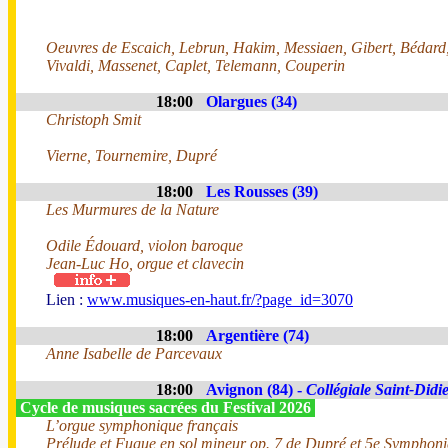
Oeuvres de Escaich, Lebrun, Hakim, Messiaen, Gibert, Bédard
Vivaldi, Massenet, Caplet, Telemann, Couperin
18:00
Olargues (34)
Christoph Smit
Vierne, Tournemire, Dupré
18:00
Les Rousses (39)
Les Murmures de la Nature
Odile Édouard, violon baroque
Jean-Luc Ho, orgue et clavecin
Lien :
www.musiques-en-haut.fr/?page_id=3070
18:00
Argentière (74)
Anne Isabelle de Parcevaux
18:00
Avignon (84) -
Collégiale Saint-Didi
Cycle de musiques sacrées du Festival 2026
L’orgue symphonique français
Prélude et Fugue en sol mineur op. 7 de Dupré et 5e Symphoni